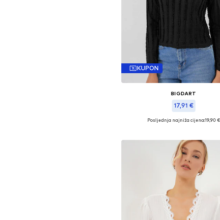
KUPON
BIGDART
17,91 €
Posljednja najniža cijena:
19,90 €
Dostupne veličine: S, M, L, X
Dodaj u košaricu