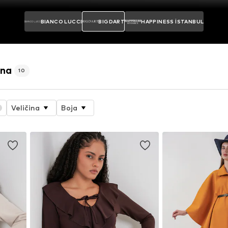
BIANCO LUCCI
BIGDART
HAPPINESS İSTANBUL
ina
10
Veličina
Boja