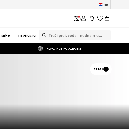
HR
1
marke
Inspiracija
PLAĆANJE POUZEĆEM
PRATI