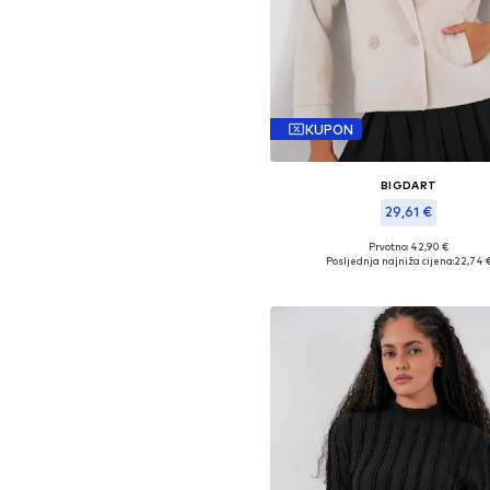
KUPON
BIGDART
29,61 €
Prvotno: 42,90 €
Dostupne veličine: S, M
Posljednja najniža cijena:
22,74 
Dodaj u košaricu