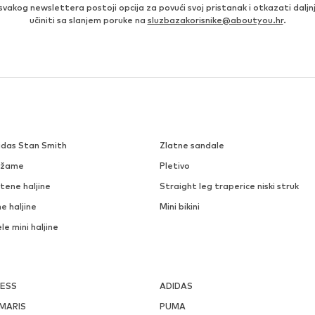
 svakog newslettera postoji opcija za povući svoj pristanak i otkazati daljn
učiniti sa slanjem poruke na
sluzbazakorisnike@aboutyou.hr
.
idas Stan Smith
Zlatne sandale
džame
Pletivo
tene haljine
Straight leg traperice niski struk
e haljine
Mini bikini
ele mini haljine
ESS
ADIDAS
MARIS
PUMA