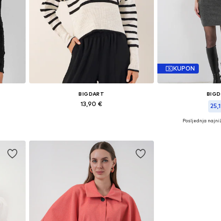
KUPON
BIGDART
BIG
13,90 €
25,1
Posljednja najniž
Dostupne veličine: XS-XL
L
Dostupne vel
Dodaj u košaricu
Dodaj u 