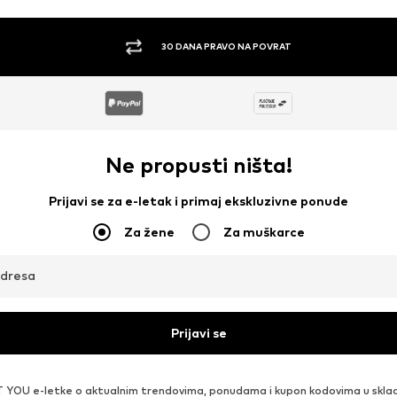
30 DANA PRAVO NA POVRAT
Ne propusti ništa!
Prijavi se za e-letak i primaj ekskluzivne ponude
Za žene
Za muškarce
adresa
Prijavi se
 YOU e-letke o aktualnim trendovima, ponudama i kupon kodovima u skla