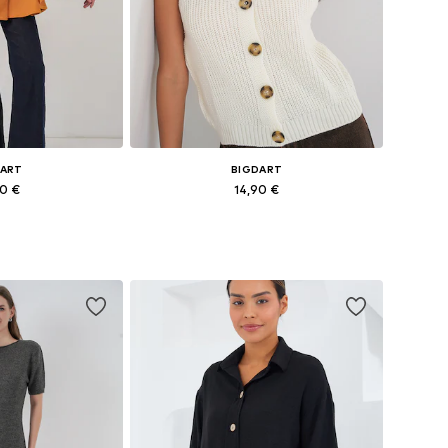
DART
BIGDART
90 €
14,90 €
ičine: XS-XL
Dostupne veličine: XS-XL
košaricu
Dodaj u košaricu