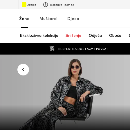
Outlet
Kontakt i pomoć
Žene
Muškarci
Djeca
Ekskluzivna kolekcija
Sniženje
Odjeća
Obuća
BESPLATNA DOSTAVA* I POVRAT