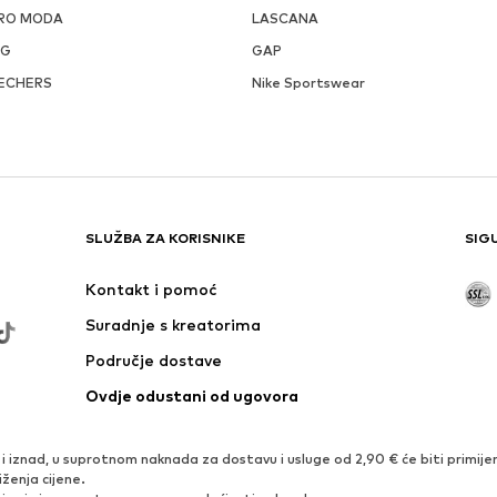
RO MODA
LASCANA
GG
GAP
ECHERS
Nike Sportswear
SLUŽBA ZA KORISNIKE
SIG
Kontakt i pomoć
Suradnje s kreatorima
Područje dostave
Ovdje odustani od ugovora
iznad, u suprotnom naknada za dostavu i usluge od 2,90 € će biti primijen
iženja cijene.