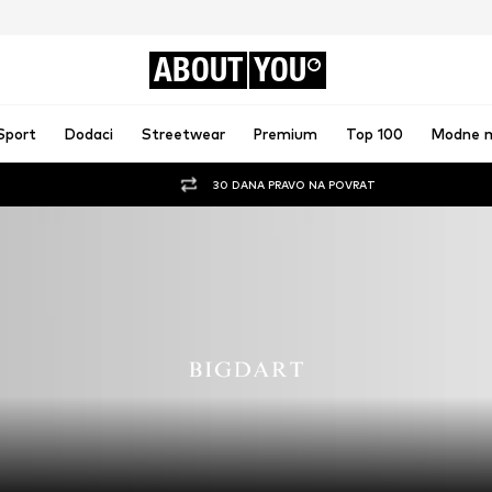
ABOUT
YOU
Sport
Dodaci
Streetwear
Premium
Top 100
Modne 
30 DANA PRAVO NA POVRAT