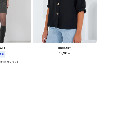
DART
BIGDART
15,90 €
1 €
a cijena:
27,90 €
Dostupne veličine: S, M
ičine: XS-XL
Dodaj u košaricu
košaricu