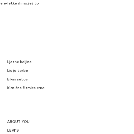
je e-letke ili možeš to
Ljetne haljine
Liu jo torbe
Bikini setovi
Klasične čizmice crna
ABOUT YOU
LEVI'S