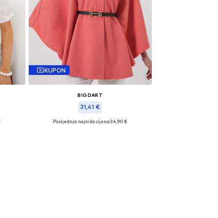
KUPON
BIGDART
31,41 €
€
Posljednja najniža cijena:
34,90 €
Dostupne veličine: XS-XL
Dodaj u košaricu