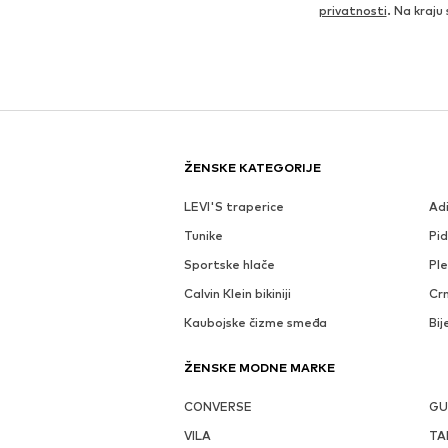
privatnosti
. Na kraju
ŽENSKE KATEGORIJE
LEVI'S traperice
Ad
Tunike
Pi
Sportske hlače
Ple
Calvin Klein bikiniji
Crn
Kaubojske čizme smeđa
Bij
ŽENSKE MODNE MARKE
CONVERSE
GU
VILA
TA