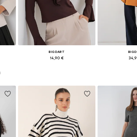
BIGDART
BIG
14,90 €
34,
Dostupne veličine: S, M, L, XL
Dostupne vel
€
Dodaj u košaricu
Dodaj u 