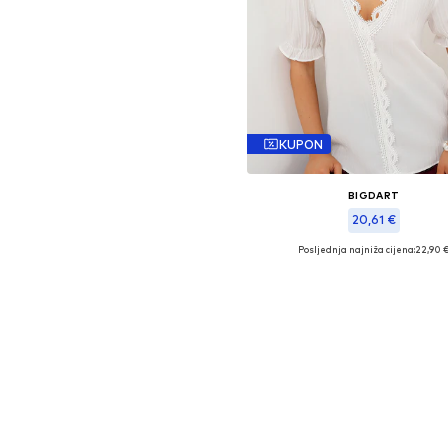
KUPON
BIGDART
20,61 €
Posljednja najniža cijena:
22,90 
Dostupne veličine: M
Dodaj u košaricu