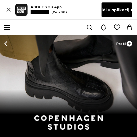
ABOUT YOU App
Idi u aplikaciju
(152.700)
Prati