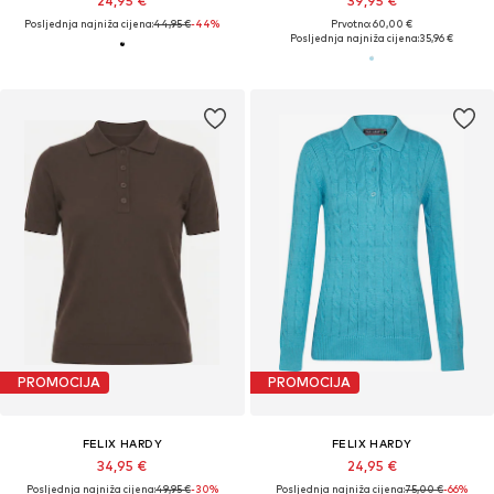
24,95 €
39,95 €
Posljednja najniža cijena:
44,95 €
-44%
Prvotno: 60,00 €
Posljednja najniža cijena:
35,96 €
PROMOCIJA
PROMOCIJA
FELIX HARDY
FELIX HARDY
34,95 €
24,95 €
Posljednja najniža cijena:
49,95 €
-30%
Posljednja najniža cijena:
75,00 €
-66%