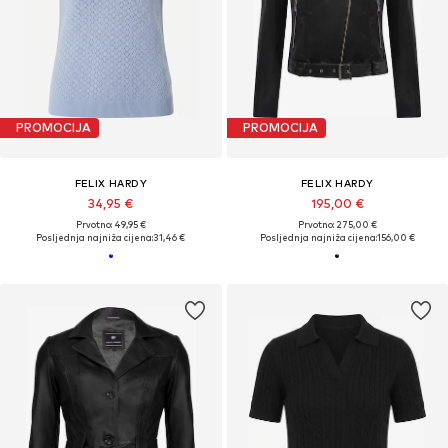
PROMOCIJA
PROMOCIJA
FELIX HARDY
FELIX HARDY
34,95 €
195,00 €
Prvotno: 49,95 €
Prvotno: 275,00 €
Posljednja najniža cijena:
31,46 €
Posljednja najniža cijena:
156,00 €