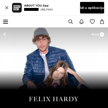
ABOUT YOU App
Idi u aplikaciju
(152.700)
Prati