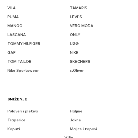
VILA
TAMARIS
PUMA
LEVI'S
MANGO
VERO MODA
LASCANA
ONLY
TOMMY HILFIGER
UGG
GAP
NIKE
TOM TAILOR
SKECHERS
Nike Sportswear
s.Oliver
SNIŽENJE
Puloveri i pletivo
Haljine
Traperice
Jakne
Kaputi
Majice i topovi
Više
Hlače
Donje rublje