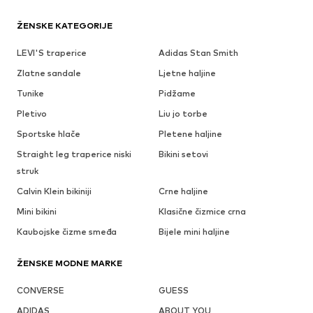
ŽENSKE KATEGORIJE
LEVI'S traperice
Adidas Stan Smith
Zlatne sandale
Ljetne haljine
Tunike
Pidžame
Pletivo
Liu jo torbe
Sportske hlače
Pletene haljine
Straight leg traperice niski
Bikini setovi
struk
Calvin Klein bikiniji
Crne haljine
Mini bikini
Klasične čizmice crna
Kaubojske čizme smeđa
Bijele mini haljine
ŽENSKE MODNE MARKE
CONVERSE
GUESS
ADIDAS
ABOUT YOU