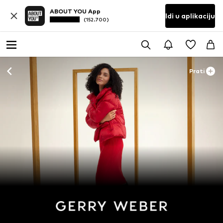
ABOUT YOU App
Idi u aplikaciju
(152.700)
Prati