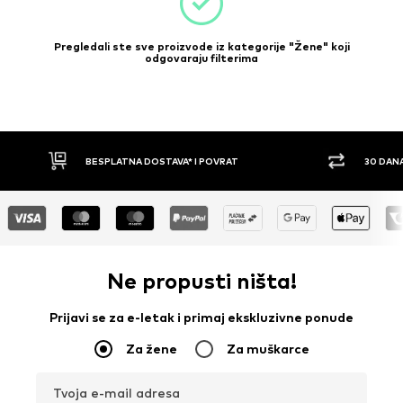
Pregledali ste sve proizvode iz kategorije "Žene" koji
odgovaraju filterima
VRAT
30 DANA PRAVO NA POVRAT
Ne propusti ništa!
Prijavi se za e-letak i primaj ekskluzivne ponude
Za žene
Za muškarce
Tvoja e-mail adresa