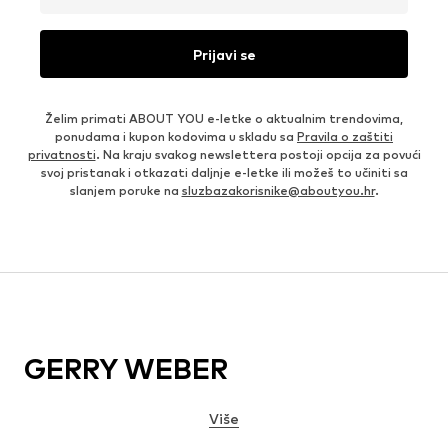
Prijavi se
Želim primati ABOUT YOU e-letke o aktualnim trendovima,
ponudama i kupon kodovima u skladu sa
Pravila o zaštiti
privatnosti
. Na kraju svakog newslettera postoji opcija za povući
svoj pristanak i otkazati daljnje e-letke ili možeš to učiniti sa
slanjem poruke na
sluzbazakorisnike@aboutyou.hr
.
GERRY WEBER
Više