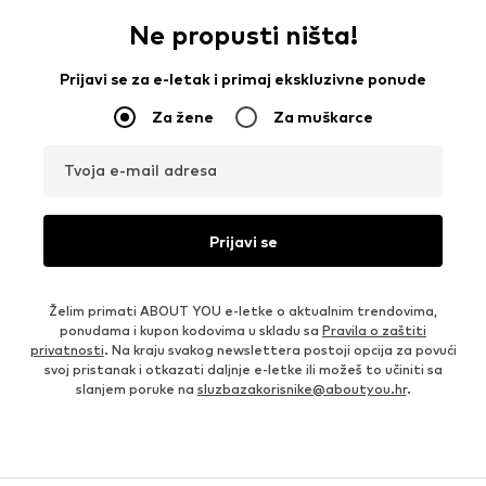
Ne propusti ništa!
Prijavi se za e-letak i primaj ekskluzivne ponude
Za žene
Za muškarce
Tvoja e-mail adresa
Prijavi se
Želim primati ABOUT YOU e-letke o aktualnim trendovima,
ponudama i kupon kodovima u skladu sa
Pravila o zaštiti
privatnosti
. Na kraju svakog newslettera postoji opcija za povući
svoj pristanak i otkazati daljnje e-letke ili možeš to učiniti sa
slanjem poruke na
sluzbazakorisnike@aboutyou.hr
.