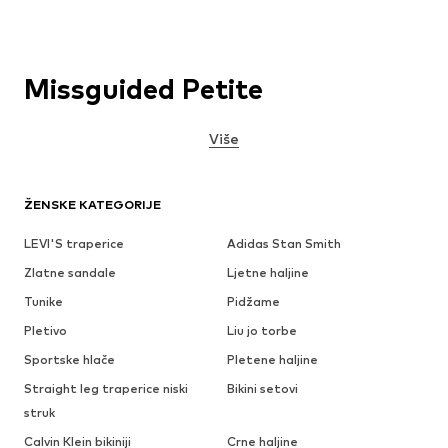
Missguided Petite
Više
ŽENSKE KATEGORIJE
LEVI'S traperice
Adidas Stan Smith
Zlatne sandale
Ljetne haljine
Tunike
Pidžame
Pletivo
Liu jo torbe
Sportske hlače
Pletene haljine
Straight leg traperice niski
Bikini setovi
struk
Calvin Klein bikiniji
Crne haljine