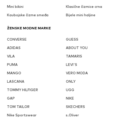
Mini bikini
Klasične čizmice crna
Kaubojske čizme smeđa
Bijele mini haljine
ŽENSKE MODNE MARKE
CONVERSE
GUESS
ADIDAS
ABOUT YOU
VILA
TAMARIS
PUMA
LEVI'S
MANGO
VERO MODA
LASCANA
ONLY
TOMMY HILFIGER
UGG
GAP
NIKE
TOM TAILOR
SKECHERS
Nike Sportswear
s.Oliver