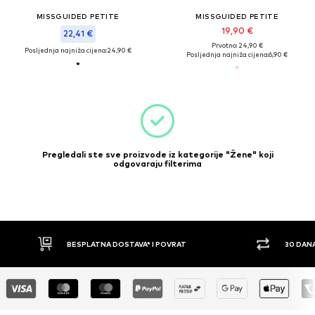
MISSGUIDED PETITE
MISSGUIDED PETITE
19,90 €
22,41 €
Prvotno: 24,90 €
Posljednja najniža cijena:
24,90 €
Posljednja najniža cijena:
6,90 €
Pregledali ste sve proizvode iz kategorije "Žene" koji
odgovaraju filterima
BESPLATNA DOSTAVA* I POVRAT
30 DAN