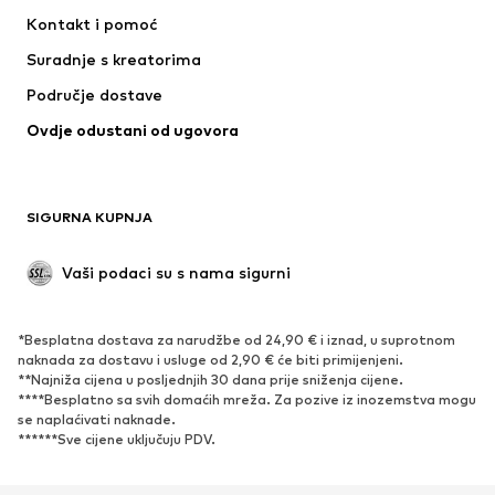
Haljine
Traperice
Kontakt i pomoć
Majice i topovi
Hlače
Suradnje s kreatorima
Jakne
Puloveri i pletivo
Područje dostave
Donje rublje
Bluze i tunike
Ovdje odustani od ugovora
Kaputi
Suknje
Kupaći kostimi
Sweater majice i trenirke
Sakoi
Kombinezoni
SIGURNA KUPNJA
Veći brojevi
Odjeća za trudnice
Posebne prigode
Ekskluzivno
Vaši podaci su s nama sigurni
Recikliranje
*Besplatna dostava za narudžbe od 24,90 € i iznad, u suprotnom
OBUĆA
naknada za dostavu i usluge od 2,90 € će biti primijenjeni.
**Najniža cijena u posljednjih 30 dana prije sniženja cijene.
Novo
Popularno
****Besplatno sa svih domaćih mreža. Za pozive iz inozemstva mogu
se naplaćivati ​​naknade.
Tenisice
Čizmice
******Sve cijene uključuju PDV.
Salonke & visoke pete
Čizme
Sandale
Niske cipele