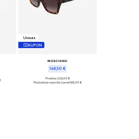
Unisex
KUPON
MOSCHINO
148,50 €
Prvotno: 225,00 €
€
Dostupne veličine: 53
Posljednja najniža cijena:
165,00 €
Dodaj u košaricu