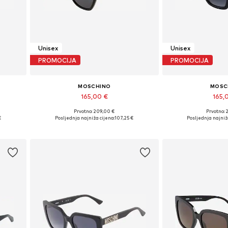
Unisex
Unisex
PROMOCIJA
PROMOCIJA
MOSCHINO
MOSC
165,00 €
165,
Prvotno: 209,00 €
Prvotno: 
Dostupne veličine: 55
Dostupne ve
€
Posljednja najniža cijena:
107,25 €
Posljednja najniža
Dodaj u košaricu
Dodaj u 