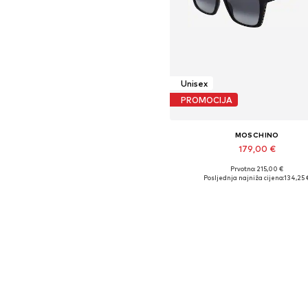
Unisex
PROMOCIJA
MOSCHINO
179,00 €
Prvotno: 215,00 €
Dostupne veličine: 57
Posljednja najniža cijena:
134,25 
Dodaj u košaricu