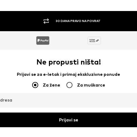
30 DANA PRAVO NA POVRAT
Ne propusti ništa!
Prijavi se za e-letak i primaj ekskluzivne ponude
Za žene
Za muškarce
adresa
Prijavi se