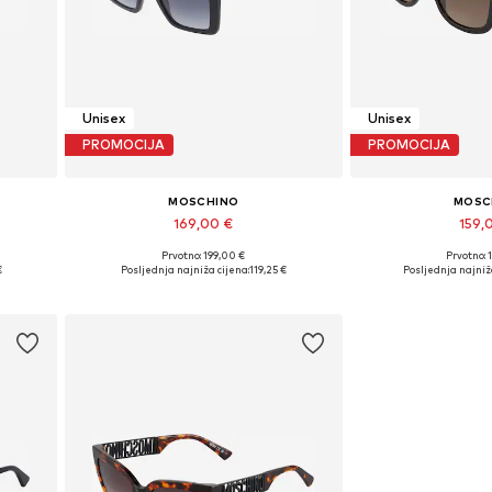
Unisex
Unisex
PROMOCIJA
PROMOCIJA
MOSCHINO
MOSC
169,00 €
159,
Prvotno: 199,00 €
Prvotno: 
Dostupne veličine: One Size
Dostupne velič
€
Posljednja najniža cijena:
119,25 €
Posljednja najniž
Dodaj u košaricu
Dodaj u 