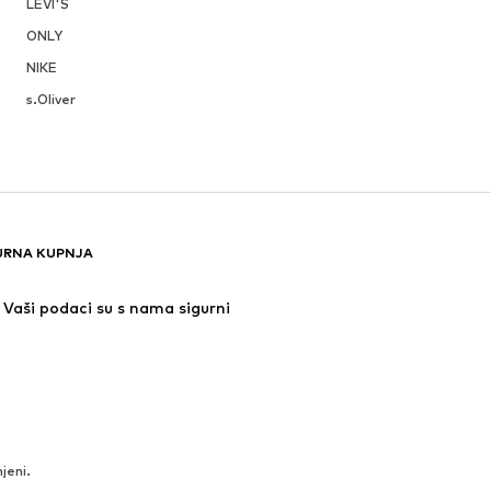
LEVI'S
ONLY
NIKE
s.Oliver
URNA KUPNJA
Vaši podaci su s nama sigurni
jeni.