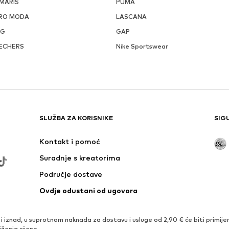
MARIS
PUMA
RO MODA
LASCANA
GG
GAP
ECHERS
Nike Sportswear
SLUŽBA ZA KORISNIKE
SIG
Kontakt i pomoć
Suradnje s kreatorima
Područje dostave
Ovdje odustani od ugovora
iznad, u suprotnom naknada za dostavu i usluge od 2,90 € će biti primijen
iženja cijene.