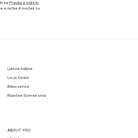
du sa
Pravila o zaštiti
je e-letke ili možeš to
Ljetne haljine
Liu jo torbe
Bikini setovi
Klasične čizmice crna
ABOUT YOU