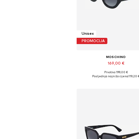
Unisex
PROMOCIJA
MOSCHINO
169,00 €
Prvotno: 199,00 €
Dostupne veličine: 53
Posljednja najniža cijena:
119,20 
Dodaj u košaricu