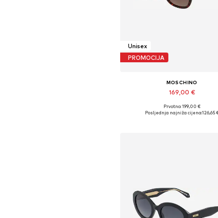
Unisex
PROMOCIJA
MOSCHINO
169,00 €
Prvotno: 199,00 €
Dostupne veličine: 52
Posljednja najniža cijena:
126,65 
Dodaj u košaricu