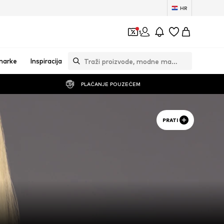
HR
1
marke
Inspiracija
PLAĆANJE POUZEĆEM
PRATI