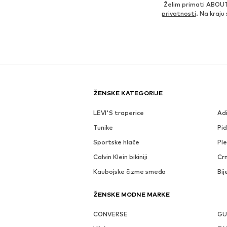
Želim primati ABOUT
privatnosti
. Na kraju
ŽENSKE KATEGORIJE
LEVI'S traperice
Ad
Tunike
Pi
Sportske hlače
Ple
Calvin Klein bikiniji
Crn
Kaubojske čizme smeđa
Bij
ŽENSKE MODNE MARKE
CONVERSE
GU