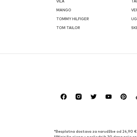
VILA
TA
MANGO
VE
TOMMY HILFIGER
U
TOM TAILOR
SK
*Besplatna dostava za narudžbe od 24,90 € i 
**Najniža cijena u posljednjih 30 dana prije sn