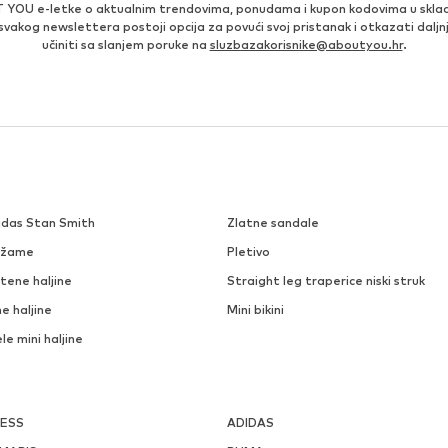
 YOU e-letke o aktualnim trendovima, ponudama i kupon kodovima u skla
 svakog newslettera postoji opcija za povući svoj pristanak i otkazati daljn
učiniti sa slanjem poruke na
sluzbazakorisnike@aboutyou.hr
.
idas Stan Smith
Zlatne sandale
džame
Pletivo
tene haljine
Straight leg traperice niski struk
e haljine
Mini bikini
ele mini haljine
ESS
ADIDAS