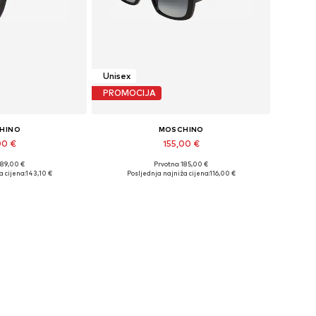
Unisex
PROMOCIJA
HINO
MOSCHINO
00 €
155,00 €
189,00 €
Prvotno: 185,00 €
ine: One Size
Dostupne veličine: 54
a cijena:
143,10 €
Posljednja najniža cijena:
116,00 €
košaricu
Dodaj u košaricu