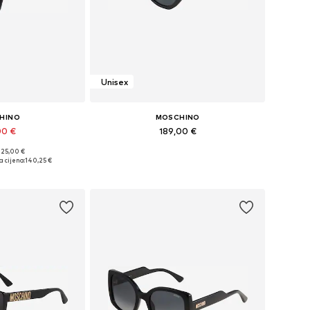
Unisex
HINO
MOSCHINO
00 €
189,00 €
225,00 €
ličine: 53
Dostupne veličine: One Size
 cijena:
140,25 €
košaricu
Dodaj u košaricu