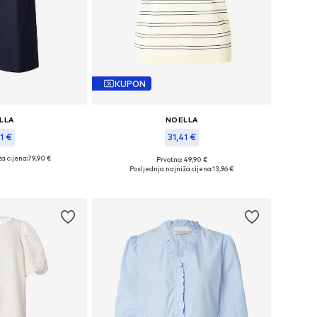
KUPON
LLA
NOELLA
1 €
31,41 €
a cijena:
79,90 €
Prvotno: 49,90 €
, 36, 38, 40, 42, 44
Dostupne veličine: XS, S, M, L
Posljednja najniža cijena:
13,96 €
košaricu
Dodaj u košaricu