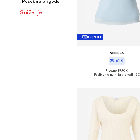
Posebne prigode
Sniženje
KUPON
NOELLA
29,61 €
Prvotno: 39,90 €
Dostupne veličine: S, M, L, X
Posljednja najniža cijena:
13,16 €
Dodaj u košaricu