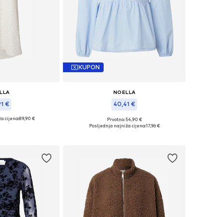
KUPON
LLA
NOELLA
91 €
40,41 €
a cijena:
+
2
89,90 €
Prvotno: 54,90 €
34, 36, 38, 40, 42
Dostupne veličine: XS, S, M, L
Posljednja najniža cijena:
17,96 €
košaricu
Dodaj u košaricu