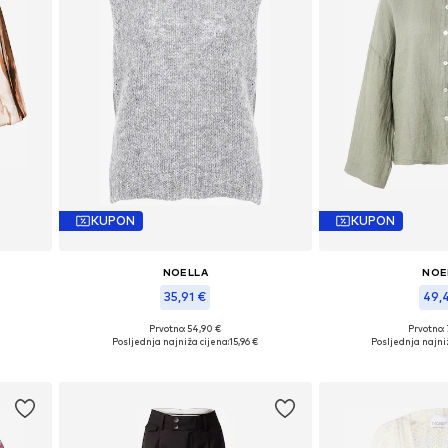
KUPON
KUPON
NOELLA
NOE
35,91 €
49,
Prvotno: 54,90 €
Prvotno:
 XL
Dostupne veličine: XS-S, M, L-XL
Dostupne veličine
Posljednja najniža cijena:
15,96 €
Posljednja najniž
Dodaj u košaricu
Dodaj u 