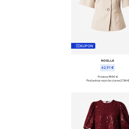
KUPON
NOELLA
62,91 €
Prvotno: 99,90 €
Dostupne veličine: 34, 36, 38, 40, 
Posljednja najniža cijena:
27,96 €
Dodaj u košaricu