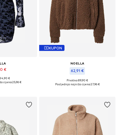
KUPON
LLA
NOELLA
90 €
62,91 €
 84,90 €
34, 36, 38, 40, 42
Prvotno: 89,90 €
a cijena:
25,96 €
Dostupne veličine: XS-S, S-M, L-XL
Posljednja najniža cijena:
27,96 €
košaricu
Dodaj u košaricu