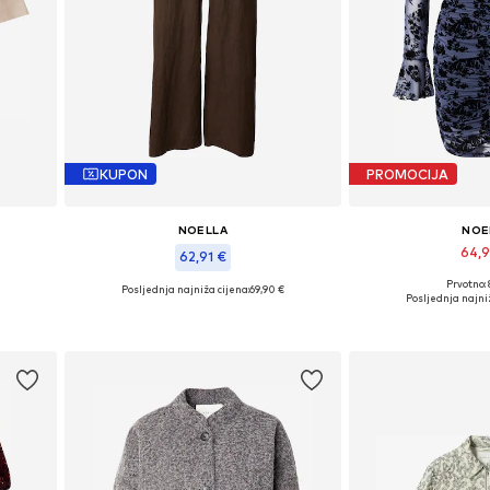
KUPON
PROMOCIJA
NOELLA
NOE
64,
62,91 €
Prvotno:
Posljednja najniža cijena:
69,90 €
Dostupne veličine: 
42, 44
Dostupne veličine: 34-36, 36-38
Posljednja najniž
Dodaj u 
Dodaj u košaricu