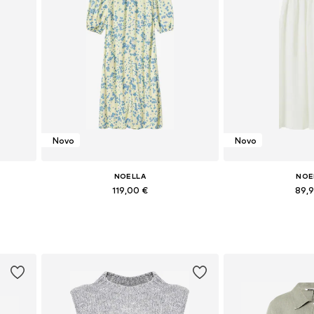
Novo
Novo
NOELLA
NOE
119,00 €
89,
, 42
Dostupne veličine: 34, 36, 38, 40, 42
Dostupne veličine
Dodaj u košaricu
Dodaj u 