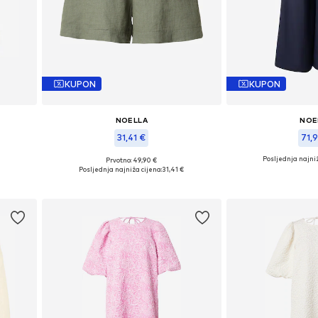
KUPON
KUPON
NOELLA
NOE
31,41 €
71,9
Posljednja najniž
Prvotno: 49,90 €
L
Dostupne veličine: 34-36, 36-38, 40-42
Dostupne veličine: 34
Posljednja najniža cijena:
31,41 €
Dodaj u košaricu
Dodaj u 