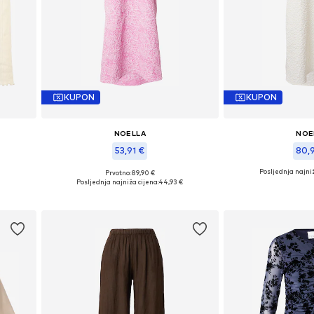
KUPON
KUPON
NOELLA
NOE
53,91 €
80,
Posljednja najniž
Prvotno: 89,90 €
L
Dostupne veličine: 34, 36, 38, 40, 42
Dostupne veličine: 
Posljednja najniža cijena:
44,93 €
Dodaj u košaricu
Dodaj u 