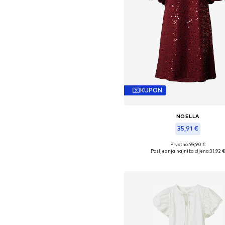
KUPON
NOELLA
35,91 €
Prvotno: 99,90 €
Dostupne veličine: 34, 36, 38, 40
Posljednja najniža cijena:
31,92 €
Dodaj u košaricu