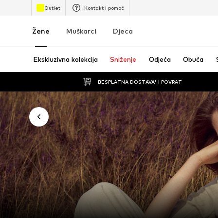
Outlet
Kontakt i pomoć
Žene
Muškarci
Djeca
Ekskluzivna kolekcija
Sniženje
Odjeća
Obuća
BESPLATNA DOSTAVA* I POVRAT