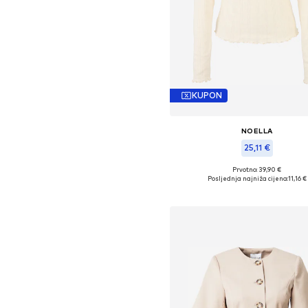
KUPON
NOELLA
25,11 €
Prvotno: 39,90 €
Dostupne veličine: XS, S, M, 
Posljednja najniža cijena:
11,16 €
Dodaj u košaricu