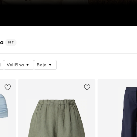
na
187
Veličina
Boja