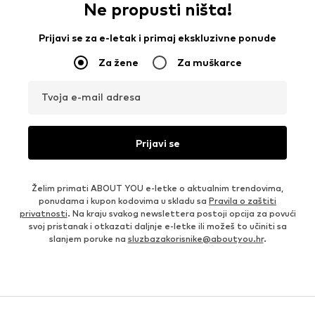
Ne propusti ništa!
Prijavi se za e-letak i primaj ekskluzivne ponude
Za žene
Za muškarce
Tvoja e-mail adresa
Prijavi se
Želim primati ABOUT YOU e-letke o aktualnim trendovima,
ponudama i kupon kodovima u skladu sa
Pravila o zaštiti
privatnosti
. Na kraju svakog newslettera postoji opcija za povući
svoj pristanak i otkazati daljnje e-letke ili možeš to učiniti sa
slanjem poruke na
sluzbazakorisnike@aboutyou.hr
.