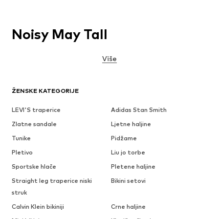
Noisy May Tall
Više
ŽENSKE KATEGORIJE
LEVI'S traperice
Adidas Stan Smith
Zlatne sandale
Ljetne haljine
Tunike
Pidžame
Pletivo
Liu jo torbe
Sportske hlače
Pletene haljine
Straight leg traperice niski
Bikini setovi
struk
Calvin Klein bikiniji
Crne haljine