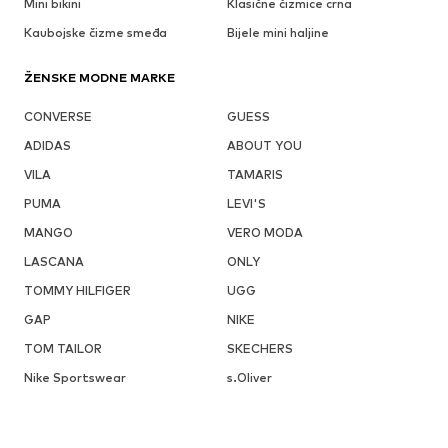
Mini bikini
Klasične čizmice crna
Kaubojske čizme smeđa
Bijele mini haljine
ŽENSKE MODNE MARKE
CONVERSE
GUESS
ADIDAS
ABOUT YOU
VILA
TAMARIS
PUMA
LEVI'S
MANGO
VERO MODA
LASCANA
ONLY
TOMMY HILFIGER
UGG
GAP
NIKE
TOM TAILOR
SKECHERS
Nike Sportswear
s.Oliver