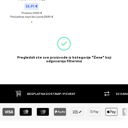
26,91 €
Prvotno: 49,90 €
Posljednja najniža cijena:
29,90 €
Pregledali ste sve proizvode iz kategorije "Žene" koji
odgovaraju filterima
BESPLATNA DOSTAVA* I POVRAT
30 DAN