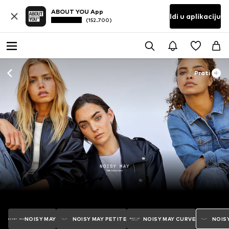
ABOUT YOU App
Idi u aplikaciju
(152.700)
Prati
NOISY MAY
NOISY MAY PETITE
NOISY MAY CURVE
NOISY