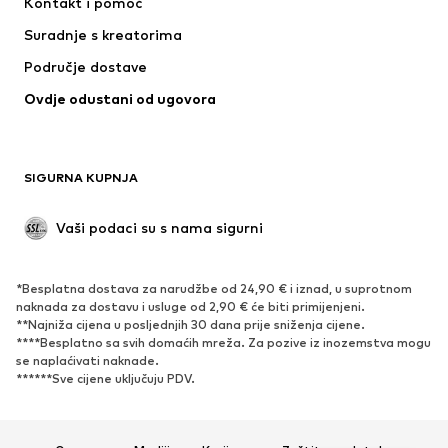
Kontakt i pomoć
Majice i topovi
Hlače
Suradnje s kreatorima
Jakne
Puloveri i pletivo
Područje dostave
Donje rublje
Bluze i tunike
Ovdje odustani od ugovora
Kaputi
Suknje
Kupaći kostimi
Sweater majice i trenirke
Sakoi
Kombinezoni
SIGURNA KUPNJA
Veći brojevi
Odjeća za trudnice
Posebne prigode
Ekskluzivno
Vaši podaci su s nama sigurni
Recikliranje
*Besplatna dostava za narudžbe od 24,90 € i iznad, u suprotnom
OBUĆA
naknada za dostavu i usluge od 2,90 € će biti primijenjeni.
**Najniža cijena u posljednjih 30 dana prije sniženja cijene.
Novo
Popularno
****Besplatno sa svih domaćih mreža. Za pozive iz inozemstva mogu
se naplaćivati ​​naknade.
Tenisice
Čizmice
******Sve cijene uključuju PDV.
Salonke & visoke pete
Čizme
Sandale
Niske cipele