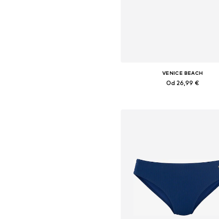
VENICE BEACH
Od 26,99 €
Dostupne veličine: XS, S, M, L,
Dodaj u košaricu