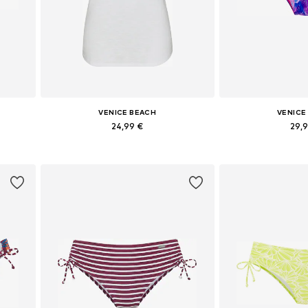
VENICE BEACH
VENICE
24,99 €
29,
, XL
Dostupne veličine: XXS-XS, S-M, L-XL, XXL-XXXL
Dostupne veličine:
Dodaj u košaricu
Dodaj u 