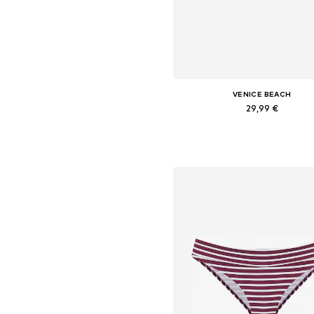
VENICE BEACH
29,99 €
+
1
Dostupne veličine: XS, S, M, L, XL
Dodaj u košaricu