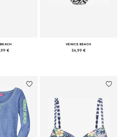
 BEACH
VENICE BEACH
,99 €
34,99 €
ne: S, M, L, XL
Dostupne veličine: XS, S, M, XL, XXL
košaricu
Dodaj u košaricu