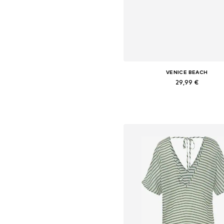
VENICE BEACH
29,99 €
Dostupne veličine: XS, S, M, L, XL
Dodaj u košaricu