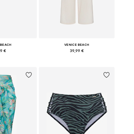
 BEACH
VENICE BEACH
99 €
39,99 €
ne: S, M, L, XL
Dostupne veličine: 34, 36, 38, 40, 42, 46
košaricu
Dodaj u košaricu