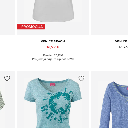
PROMOCIJA
VENICE BEACH
VENICE
16,99 €
Od 26
Prvotno: 26,99 €
, XXL
Dostupne veličine: XS, XS-S, M, L
Dostupne veliči
Posljednja najniža cijena:
13,59 €
Dodaj u košaricu
Dodaj u 