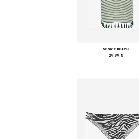
VENICE BEACH
29,99 €
Dostupne veličine: 36, 38, 40, 42
Dodaj u košaricu