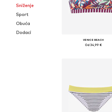
Sniženje
Sport
Obuća
Dodaci
VENICE BEACH
Od 34,99 €
Dostupne veličine: 70 I, 75, 75,
Dodaj u košaricu