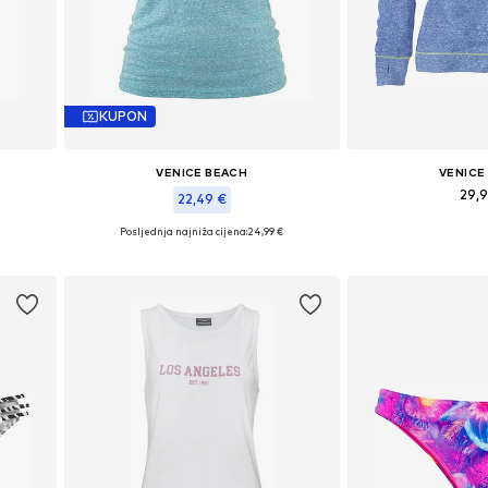
KUPON
VENICE BEACH
VENICE
29,
22,49 €
Posljednja najniža cijena:
24,99 €
, 44
Dostupne veličine
Dostupne veličine: XS, XS-S, M, L
Dodaj u 
Dodaj u košaricu