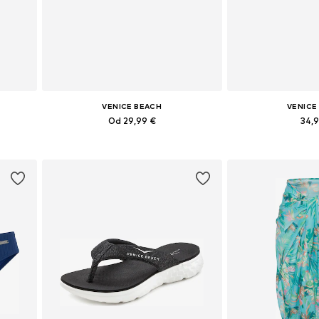
VENICE BEACH
VENICE
Od 29,99 €
34,
 XL
Dostupne veličine: S, M, L, XL
Dostupne veliči
Dodaj u košaricu
Dodaj u 