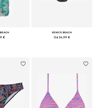
 BEACH
VENICE BEACH
99 €
Od 34,99 €
ine: One Size
Dostupne veličine: XS, S, M, L, XL, XXL
košaricu
Dodaj u košaricu