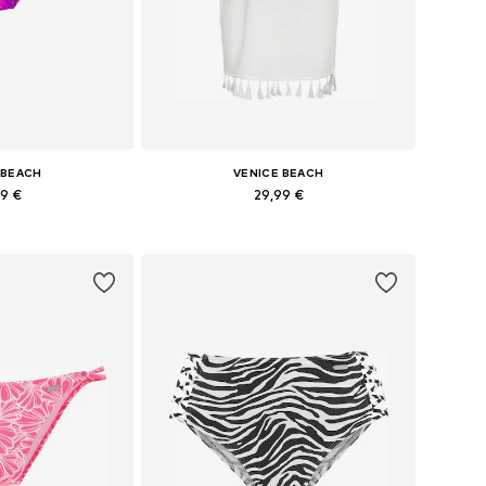
 BEACH
VENICE BEACH
99 €
29,99 €
e: S, M, XL, XXL
Dostupne veličine: 36, 38, 40, 42, 44
košaricu
Dodaj u košaricu