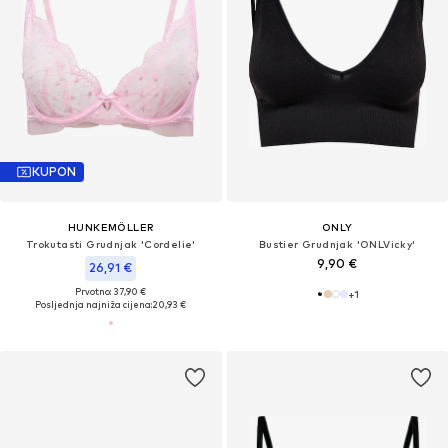
KUPON
HUNKEMÖLLER
ONLY
Trokutasti Grudnjak 'Cordelie'
Bustier Grudnjak 'ONLVicky'
9,90 €
26,91 €
Prvotno: 37,90 €
+
1
Posljednja najniža cijena:
20,93 €