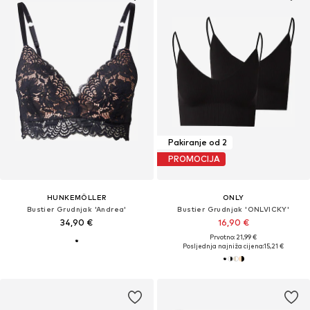
Pakiranje od 2
PROMOCIJA
HUNKEMÖLLER
ONLY
Bustier Grudnjak 'Andrea'
Bustier Grudnjak 'ONLVICKY'
34,90 €
16,90 €
Prvotno: 21,99 €
Posljednja najniža cijena:
15,21 €