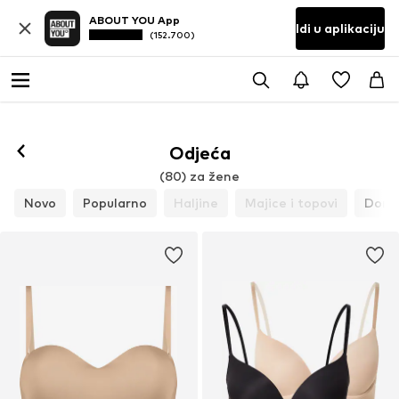
ABOUT YOU App
Idi u aplikaciju
(152.700)
Odjeća
(80) za žene
Novo
Popularno
Haljine
Majice i topovi
Donje