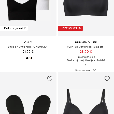
Pakiranje od 2
PROMOCIJA
ONLY
HUNKEMÖLLER
Bustier Grudnjak 'ONLVICKY'
Push-up Grudnjak 'Smooth'
21,99 €
28,90 €
Prvotno: 34,90 €
Posljednja najniža cijena:
26,01 €