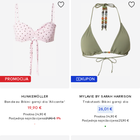
PROMOCIJA
KUPON
HUNKEMÖLLER
MYLAVIE BY SARAH HARRISON
Bandeau Bikini gornji dio 'Alicante'
Trokutasti Bikini gornji dio
19,90 €
26,01 €
Prvotno: 24,90 €
Prvotno: 34,90 €
Posljednja najniža cijena:
21,90 €
-9%
Posljednja najniža cijena:
25,90 €