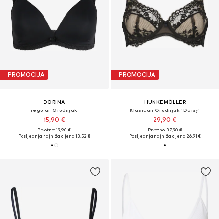
PROMOCIJA
PROMOCIJA
DORINA
HUNKEMÖLLER
regular Grudnjak
Klasičan Grudnjak 'Daisy'
15,90 €
29,90 €
Prvotno: 19,90 €
Prvotno: 37,90 €
Posljednja najniža cijena:
13,52 €
Posljednja najniža cijena:
26,91 €