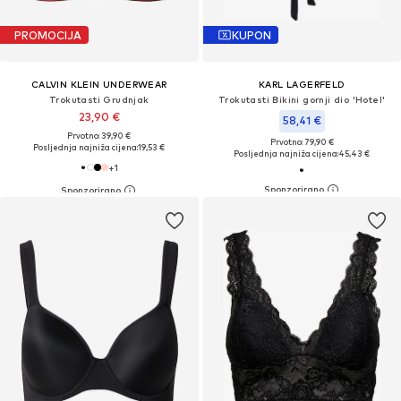
PROMOCIJA
KUPON
CALVIN KLEIN UNDERWEAR
KARL LAGERFELD
Trokutasti Grudnjak
Trokutasti Bikini gornji dio 'Hotel'
23,90 €
58,41 €
Prvotno: 39,90 €
Prvotno: 79,90 €
Posljednja najniža cijena:
19,53 €
Posljednja najniža cijena:
45,43 €
+
1