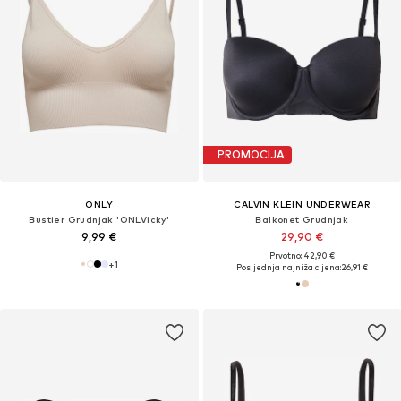
PROMOCIJA
ONLY
CALVIN KLEIN UNDERWEAR
Bustier Grudnjak 'ONLVicky'
Balkonet Grudnjak
9,99 €
29,90 €
Prvotno: 42,90 €
+
1
Posljednja najniža cijena:
26,91 €