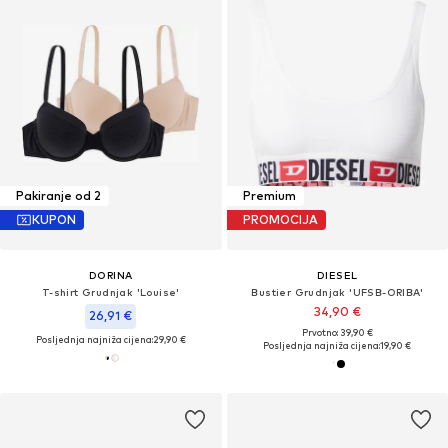
Pakiranje od 2
Premium
KUPON
PROMOCIJA
DORINA
DIESEL
T-shirt Grudnjak 'Louise'
Bustier Grudnjak 'UFSB-ORIBA'
34,90 €
26,91 €
Prvotno: 39,90 €
Posljednja najniža cijena:
29,90 €
Posljednja najniža cijena:
19,90 €