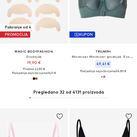
Pakiranje od 4
PROMOCIJA
KUPON
MAGIC BODYFASHION
TRIUMPH
Grudnjak
Minimizer Minimizer grudnjak 'Essential'
19,90 €
49,41 €
Prvotno: 22,90 €
Posljednja najniža cijena:
54,90 €
Posljednja najniža cijena:
16,11 €
Pregledano 32 od 4131 proizvoda