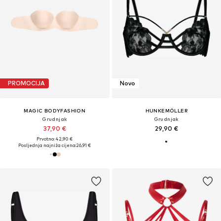
PROMOCIJA
Novo
MAGIC BODYFASHION
HUNKEMÖLLER
Grudnjak
Grudnjak
37,90 €
29,90 €
Prvotno: 42,90 €
Posljednja najniža cijena:
26,91 €