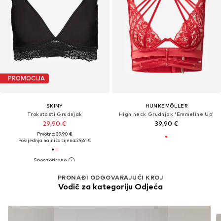
PROMOCIJA
SKINY
HUNKEMÖLLER
Trokutasti Grudnjak
High neck Grudnjak 'Emmeline Up'
29,90 €
39,90 €
Prvotno: 39,90 €
Posljednja najniža cijena:
29,61 €
PRONAĐI ODGOVARAJUĆI KROJ
Vodič za kategoriju Odjeća