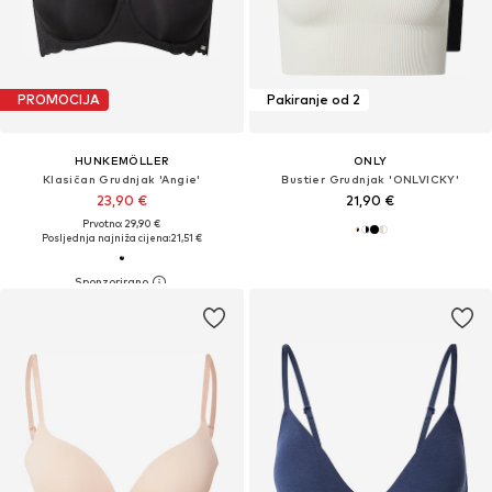
PROMOCIJA
Pakiranje od 2
HUNKEMÖLLER
ONLY
Klasičan Grudnjak 'Angie'
Bustier Grudnjak 'ONLVICKY'
23,90 €
21,90 €
Prvotno: 29,90 €
Posljednja najniža cijena:
21,51 €