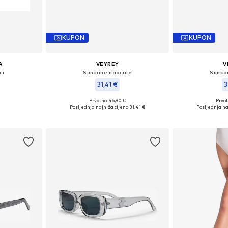
KUPON
KUPON
A
VEYREY
V
ci
Sunčane naočale
Sunča
31,41 €
3
Prvotno: 46,90 €
Prvot
: 1
Dostupne veličine: Einheitsgröße
Dostupne veli
Posljednja najniža cijena:
31,41 €
Posljednja na
icu
Dodaj u košaricu
Dodaj 