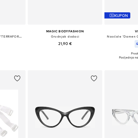
KUPON
MAGIC BODYFASHION
V
Sportske sunčane naočale 'TERRAFORMA'
Grudnjak dodaci
21,90 €
4
Prvot
eitsgröße
Dostupne veličine: One Size
Dostupne v
Posljednja na
icu
Dodaj u košaricu
Dodaj 