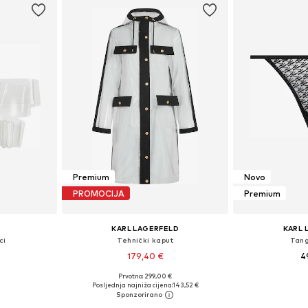
Premium
Novo
PROMOCIJA
Premium
KARL LAGERFELD
KARL 
ci
Tehnički kaput
Tang
179,40 €
4
Prvotno: 299,00 €
ne Size
Dostupne veličine: S, M
Dostupne vel
Posljednja najniža cijena:
143,52 €
icu
Dodaj u košaricu
Dodaj 