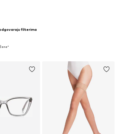
 odgovaraju filterima
 Žene"