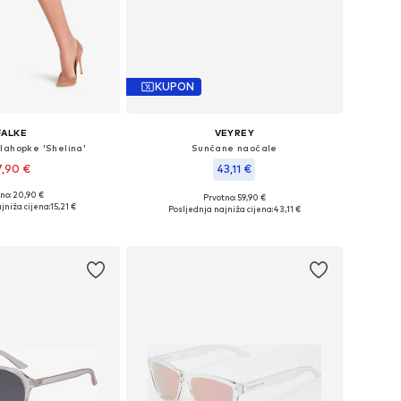
KUPON
FALKE
VEYREY
lahopke 'Shelina'
Sunčane naočale
7,90 €
43,11 €
no: 20,90 €
Prvotno: 59,90 €
eličine: S, M, L
Dostupne veličine: Einheitsgröße
jniža cijena:
15,21 €
Posljednja najniža cijena:
43,11 €
u košaricu
Dodaj u košaricu