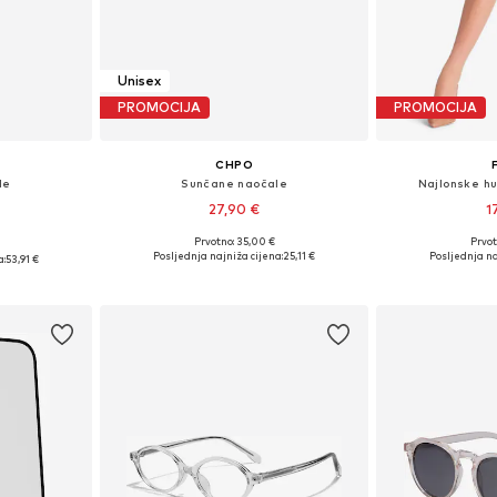
Unisex
PROMOCIJA
PROMOCIJA
CHPO
le
Sunčane naočale
Najlonske hu
27,90 €
1
Prvotno: 35,00 €
Prvot
Dostupne veličine: One Size
Dostupne v
eitsgröße
Posljednja najniža cijena:
25,11 €
Posljednja na
a:
53,91 €
Dodaj u košaricu
Dodaj 
icu