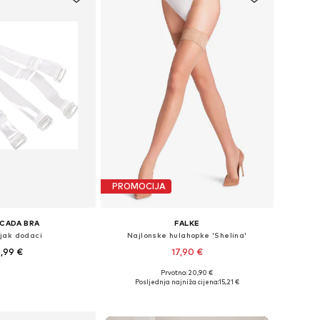
PROMOCIJA
CADA BRA
FALKE
jak dodaci
Najlonske hulahopke 'Shelina'
,99 €
17,90 €
Prvotno: 20,90 €
e veličine: 1
Dostupne veličine: S, M, L
Posljednja najniža cijena:
15,21 €
u košaricu
Dodaj u košaricu