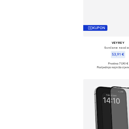
KUPON
VEYREY
Sunčane naoča
53,91 €
+
2
Prvotno: 71,90 €
Dostupne veličine: Einh
Posljednja najniža cijen
Dodaj u košar