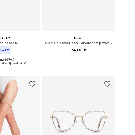
EYREY
NEXT
ne naočale
Cipele s potpeticom i otvorenom petom 'Forever Comfort'
1,41 €
64,00 €
no: 46,90 €
Dostupno u više veličina
čine: Einheitsgröße
jniža cijena:
31,41 €
Dodaj u košaricu
u košaricu