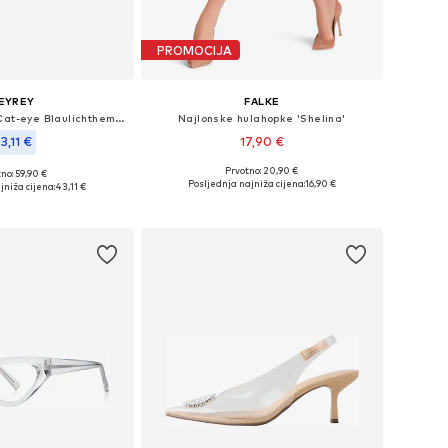
PROMOCIJA
EYREY
FALKE
Naočale 'Damen Cat-eye Blaulichthemmende Brillen Für Frauen Techale'
Najlonske hulahopke 'Shelina'
3,11 €
17,90 €
Prvotno: 20,90 €
no: 59,90 €
Dostupne veličine: S, M, L
eličine: Onesize
Posljednja najniža cijena:
16,90 €
jniža cijena:
43,11 €
Dodaj u košaricu
u košaricu