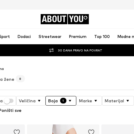
ABOUT
YOU
Sport
Dodaci
Streetwear
Premium
Top 100
Modne 
30 DANA PRAVO NA POVRAT
rna
za žene
8
ja
Veličina
Boja
Marke
Materijal
1
Poništi sve