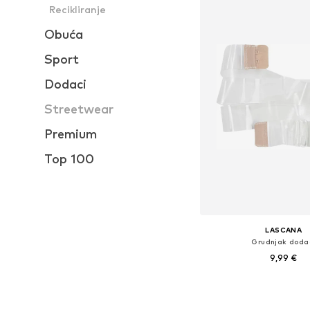
Recikliranje
Obuća
Sport
Dodaci
Streetwear
Premium
Top 100
LASCANA
Grudnjak doda
9,99 €
Dostupne veličine: O
Dodaj u košar