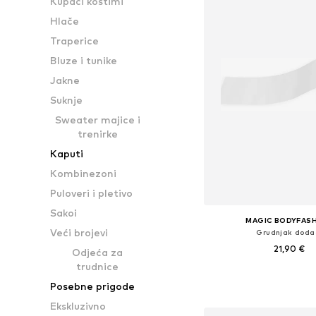
Kupaći kostimi
Hlače
Traperice
Bluze i tunike
Jakne
Suknje
Sweater majice i
trenirke
Kaputi
Kombinezoni
Puloveri i pletivo
Sakoi
MAGIC BODYFAS
Veći brojevi
Grudnjak doda
21,90 €
Odjeća za
trudnice
Dostupne veličine: O
Posebne prigode
Dodaj u košar
Ekskluzivno