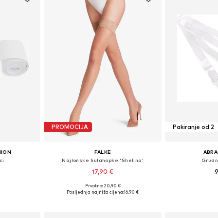
PROMOCIJA
Pakiranje od 2
HION
FALKE
ABRA
ci
Najlonske hulahopke 'Shelina'
Grudn
17,90 €
9
Prvotno: 20,90 €
ne Size
Dostupne veličine: S, M, L
Dostupn
Posljednja najniža cijena:
16,90 €
icu
Dodaj u košaricu
Dodaj 