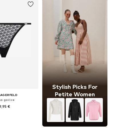
Stylish Picks For
Petite Women
LAGERFELD
a gaćice
9,95 €
ičine: XS, S, M, L
u košaricu