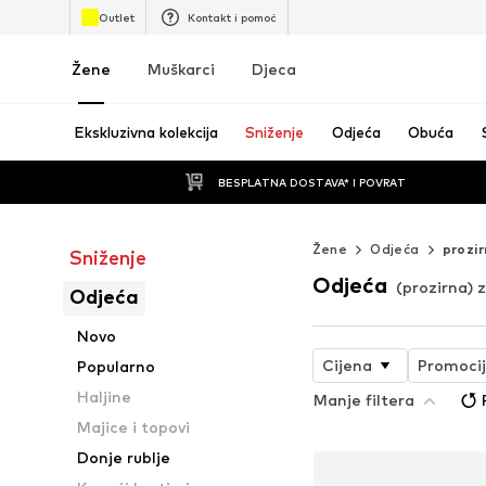
Outlet
Kontakt i pomoć
Žene
Muškarci
Djeca
Ekskluzivna kolekcija
Sniženje
Odjeća
Obuća
BESPLATNA DOSTAVA* I POVRAT
Žene
Odjeća
prozi
Sniženje
Odjeća
(prozirna) 
Odjeća
Novo
Cijena
Promoci
Popularno
Haljine
Manje filtera
Majice i topovi
Donje rublje