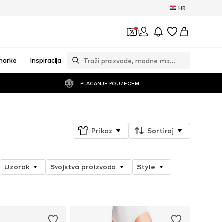
HR
1
marke
Inspiracija
PLAĆANJE POUZEĆEM
Prikaz
Sortiraj
Uzorak
Svojstva proizvoda
Style