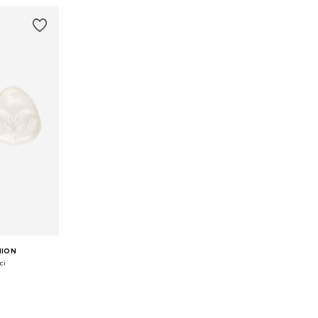
HION
ci
ne Size