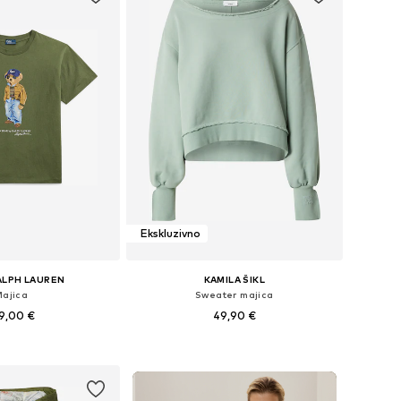
Ekskluzivno
ALPH LAUREN
KAMILA ŠIKL
Majica
Sweater majica
9,00 €
49,90 €
: XXS, XS, S, M, L, XL
Dostupne veličine: XS, S, M, L, XL
u košaricu
Dodaj u košaricu