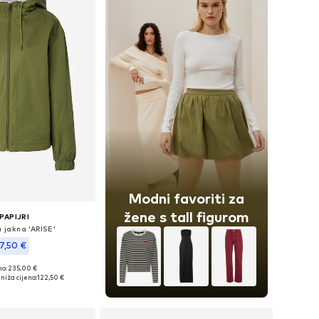
Modni favoriti za
žene s tall figurom
PAPIJRI
a jakna 'ARISE'
7,50 €
+
1
no: 235,00 €
ine: XS, S, M, L, XL
niža cijena:
122,50 €
u košaricu