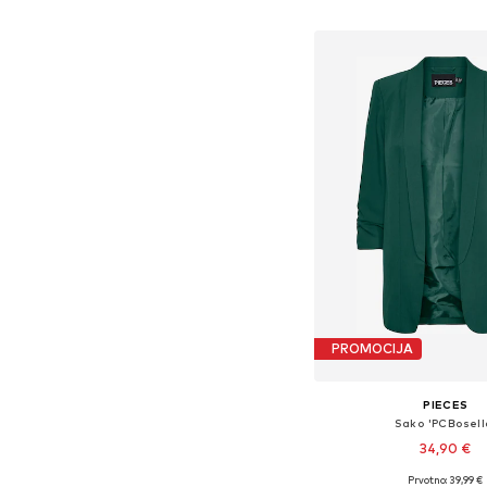
Dodaj u košar
PROMOCIJA
PIECES
Sako 'PCBosell
34,90 €
+
28
Prvotno: 39,99 €
Dostupne veličine: 34, 36,