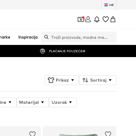
HR
1
marke
Inspiracija
PLAĆANJE POUZEĆEM
Prikaz
Sortiraj
ine
Materijal
Uzorak