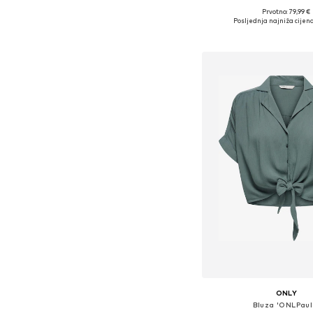
Prvotno: 79,99 €
Dostupne veličine: XS, S
Posljednja najniža cijena
Dodaj u košar
ONLY
Bluza 'ONLPaul