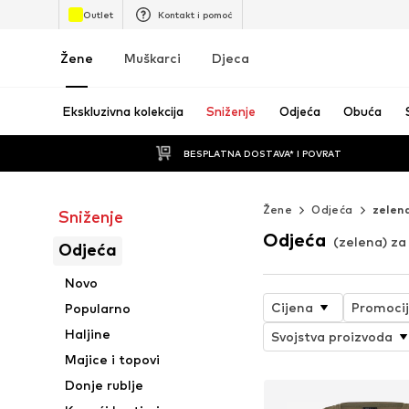
Outlet
Kontakt i pomoć
Žene
Muškarci
Djeca
Ekskluzivna kolekcija
Sniženje
Odjeća
Obuća
BESPLATNA DOSTAVA* I POVRAT
Žene
Odjeća
zelen
Sniženje
Odjeća
(zelena) za
Odjeća
Novo
Cijena
Promoci
Popularno
Haljine
Svojstva proizvoda
Majice i topovi
Donje rublje