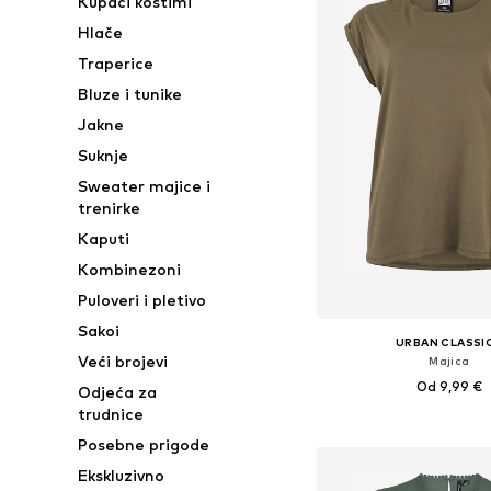
Kupaći kostimi
Hlače
Traperice
Bluze i tunike
Jakne
Suknje
Sweater majice i
trenirke
Kaputi
Kombinezoni
Puloveri i pletivo
Sakoi
URBAN CLASSI
Veći brojevi
Majica
Od 9,99 €
Odjeća za
trudnice
+
37
Dostupne veličine: XS, S, M
Posebne prigode
Dodaj u košar
Ekskluzivno