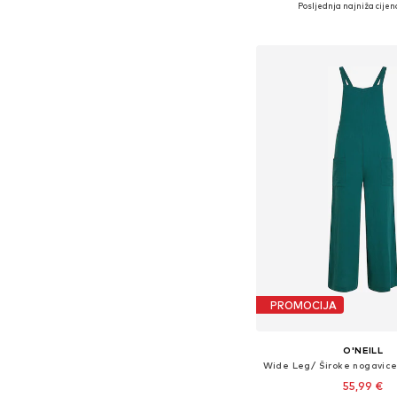
Posljednja najniža cijen
Dodaj u košar
PROMOCIJA
O'NEILL
55,99 €