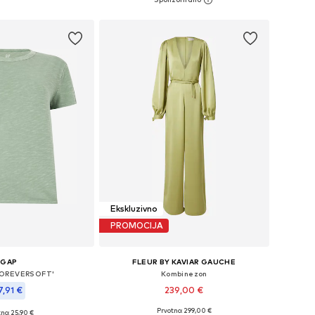
u košaricu
Dodaj u košaricu
Ekskluzivno
PROMOCIJA
GAP
FLEUR BY KAVIAR GAUCHE
FOREVERSOFT'
Kombinezon
7,91 €
239,00 €
Prvotno: 299,00 €
+
5
no: 25,90 €
Dostupne veličine: XS, S, M, L, XL