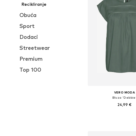
Recikliranje
Obuća
Sport
Dodaci
Streetwear
Premium
Top 100
VERO MODA
Bluza 'Debbie
24,99 €
Dostupne veličine: XS,
Dodaj u košar