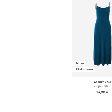
Novo
Ekskluzivno
ABOUT YOU
Haljina 'Elia'
34,90 €
Dostupne veličine: 36, 38
Dodaj u košar