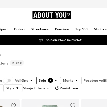
ABOUT
YOU
Sport
Dodaci
Streetwear
Premium
Top 100
Modne 
30 DANA PRAVO NA POVRAT
a
 žene
14.040
ja
Veličina
Boja
Marke
Posebne velič
1
Style
Manje filtera
Poništi sve