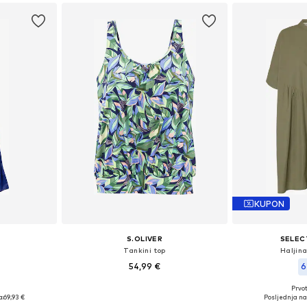
KUPON
S.OLIVER
SELEC
a
Tankini top
Haljin
54,99 €
6
€
Prvot
Dostupne veličine: S, M, L, XL, XXXL, 4XL
38, 40, 42
Dostupne velič
a:
69,93 €
Posljednja naj