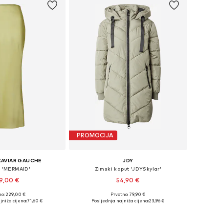
PROMOCIJA
KAVIAR GAUCHE
JDY
a 'MERMAID'
Zimski kaput 'JDYSkylar'
9,00 €
54,90 €
+
3
no: 229,00 €
Prvotno: 79,90 €
 34, 36, 38, 40, 42, 44
Dostupne veličine: XS, S, M, L
jniža cijena:
71,60 €
Posljednja najniža cijena:
23,96 €
u košaricu
Dodaj u košaricu