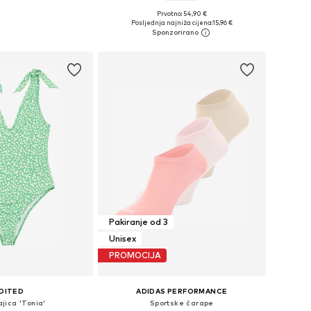
Prvotno: 54,90 €
ičine: XS, S, M, L
Dostupne veličine: XS
Posljednja najniža cijena:
15,96 €
u košaricu
Dodaj u košaricu
Pakiranje od 3
Unisex
PROMOCIJA
DITED
ADIDAS PERFORMANCE
jica 'Tonia'
Sportske čarape