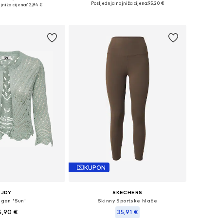
ine: XS, S, M, L, XL
Posljednja najniža cijena:
95,20 €
jniža cijena:
12,94 €
Dodaj u košaricu
u košaricu
KUPON
JDY
SKECHERS
igan 'Sun'
Skinny Sportske hlače
4,90 €
35,91 €