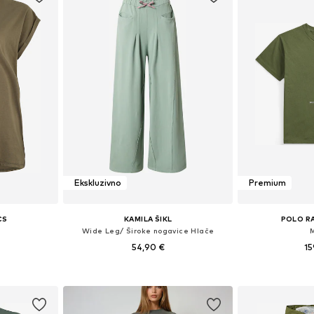
Ekskluzivno
Premium
CS
KAMILA ŠIKL
POLO R
Wide Leg/ Široke nogavice Hlače
54,90 €
15
, L, XL, XXL
Dostupne veličine: 34, 36, 38, 40, 42, 44
Dostupne veličine
icu
Dodaj u košaricu
Dodaj 