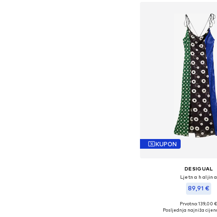
KUPON
DESIGUAL
Ljetna haljin
89,91 €
Prvotno: 139,00 
Dostupne veličine: 36, 
Posljednja najniža cijen