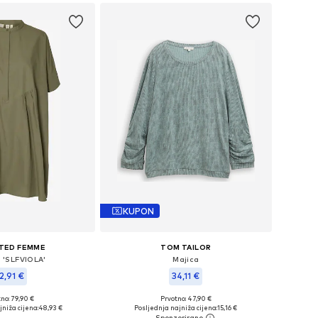
KUPON
TED FEMME
TOM TAILOR
a 'SLFVIOLA'
Majica
2,91 €
34,11 €
no: 79,90 €
Prvotno: 47,90 €
ine: 36, 38, 40, 42
Dostupne veličine: XS, S, M, L, XL
niža cijena:
48,93 €
Posljednja najniža cijena:
15,16 €