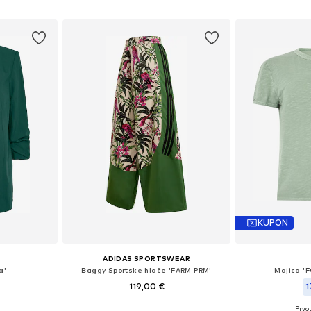
Dodaj u košaricu
icu
Dodaj 
KUPON
ADIDAS SPORTSWEAR
a'
Baggy Sportske hlače 'FARM PRM'
Majica '
119,00 €
1
Prvot
 38, 40, 42
Dostupne veličine: S, M, L