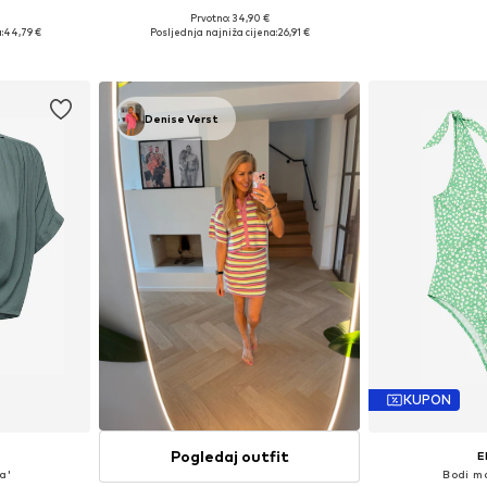
Prvotno: 34,90 €
, M, L, XL
Dostupne veličine: 34, 36, 38, 40, 42
Dostupne vel
:
44,79 €
Posljednja najniža cijena:
26,91 €
icu
Dodaj u košaricu
Dodaj 
Denise Verst
KUPON
Pogledaj outfit
E
a'
Bodi ma