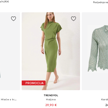
Dostupne velič
a:
14,95 €
Posljednja na
icu
Dodaj u košaricu
Dodaj 
PROMOCIJA
TRENDYOL
Wide Leg/ Široke nogavice Hlače s tregerima 'Brenda'
Haljina
Kard
29,90 €
2