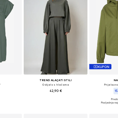
KUPON
TREND ALAÇATI STILI
NA
'
Odijelo s hlačama
Prijelazn
42,90 €
15
Prvot
 S, M, L
Dostupne veličine: 38, 40
Dostupne velič
Posljednja naj
icu
Dodaj u košaricu
Dodaj 