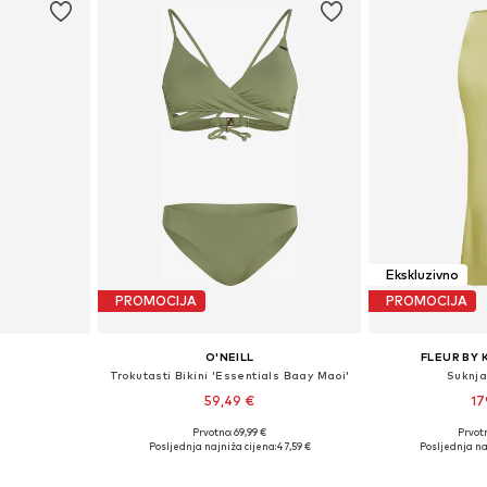
Ekskluzivno
PROMOCIJA
PROMOCIJA
O'NEILL
FLEUR BY 
Trokutasti Bikini 'Essentials Baay Maoi'
Suknj
59,49 €
17
Prvotno: 69,99 €
Prvot
, 40, 42, 44
Dostupne veličine: XS, S, M, L, XL, XXL
Dostupne veličine:
Posljednja najniža cijena:
47,59 €
Posljednja na
icu
Dodaj u košaricu
Dodaj 