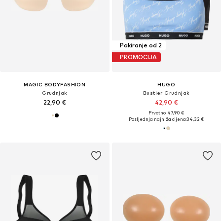
Pakiranje od 2
PROMOCIJA
MAGIC BODYFASHION
HUGO
Grudnjak
Bustier Grudnjak
22,90 €
42,90 €
Prvotno: 47,90 €
Posljednja najniža cijena:
34,32 €