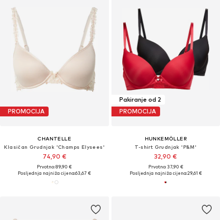
Pakiranje od 2
PROMOCIJA
PROMOCIJA
CHANTELLE
HUNKEMÖLLER
Klasičan Grudnjak 'Champs Elysees'
T-shirt Grudnjak 'P&M'
74,90 €
32,90 €
Prvotno: 89,90 €
Prvotno: 37,90 €
Posljednja najniža cijena:
63,67 €
Posljednja najniža cijena:
29,61 €