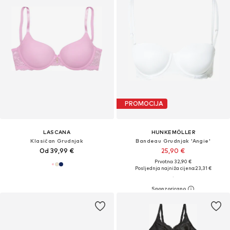
PROMOCIJA
LASCANA
HUNKEMÖLLER
Klasičan Grudnjak
Bandeau Grudnjak 'Angie'
Od 39,99 €
25,90 €
Prvotno: 32,90 €
Posljednja najniža cijena:
23,31 €