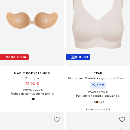
PROMOCIJA
KUPON
MAGIC BODYFASHION
CFAB
Grudnjak
Minimizer Minimizer grudnjak 'Comfort Minimizer Back Support BH'
28,90 €
29,69 €
Prvotno: 34,90 €
Prvotno: 57,99 €
Posljednja najniža cijena:
26,01 €
Posljednja najniža cijena:
25,49 €
+
4