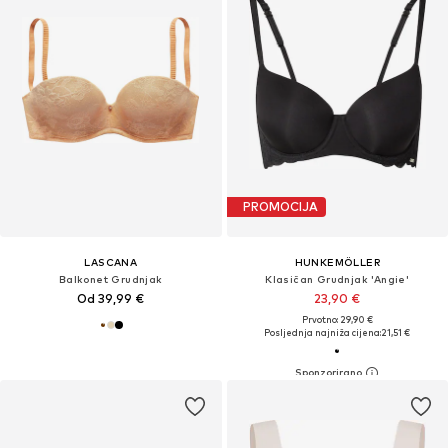
PROMOCIJA
LASCANA
HUNKEMÖLLER
Balkonet Grudnjak
Klasičan Grudnjak 'Angie'
Od 39,99 €
23,90 €
Prvotno: 29,90 €
Posljednja najniža cijena:
21,51 €