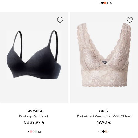
+
16
LASCANA
ONLY
Push-up Grudnjak
Trokutasti Grudnjak 'ONLChloe'
Od 39,99 €
19,90 €
+
2
+
1