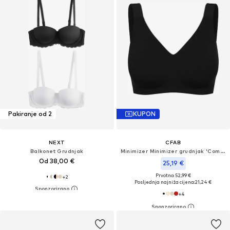
Pakiranje od 2
KUPON
NEXT
CFAB
Balkonet Grudnjak
Minimizer Minimizer grudnjak 'Comfort Minimizer-BH'
Od 38,00 €
25,19 €
Prvotno: 52,99 €
+
2
Posljednja najniža cijena:
21,24 €
+
4