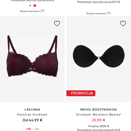
Posljednja najniža cijena:
39,99 €
Posljednja najniža cijena:
25,11 €
PROMOCIJA
LASCANA
MAGIC BODYFASHION
Klasičan Grudnjak
Grudnjak 'Backless Beauty'
Od 44,99 €
23,90 €
Prvotno: 29,90 €
+
1
Posljednja najniža cijena:
21,51 €