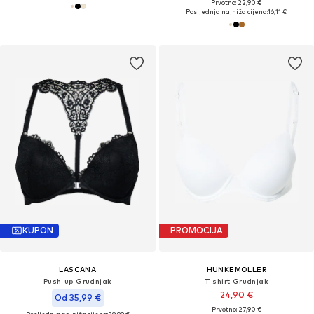
Prvotno: 22,90 €
Posljednja najniža cijena:
16,11 €
KUPON
PROMOCIJA
LASCANA
HUNKEMÖLLER
Push-up Grudnjak
T-shirt Grudnjak
24,90 €
Od 35,99 €
Prvotno: 27,90 €