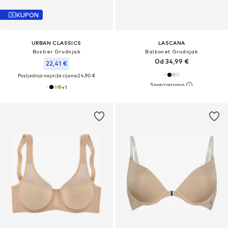
KUPON
URBAN CLASSICS
LASCANA
Bustier Grudnjak
Balkonet Grudnjak
Od 34,99 €
22,41 €
Posljednja najniža cijena:
24,90 €
+
1