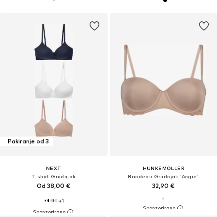
Pakiranje od 3
NEXT
HUNKEMÖLLER
T-shirt Grudnjak
Bandeau Grudnjak 'Angie'
Od 38,00 €
32,90 €
+
1