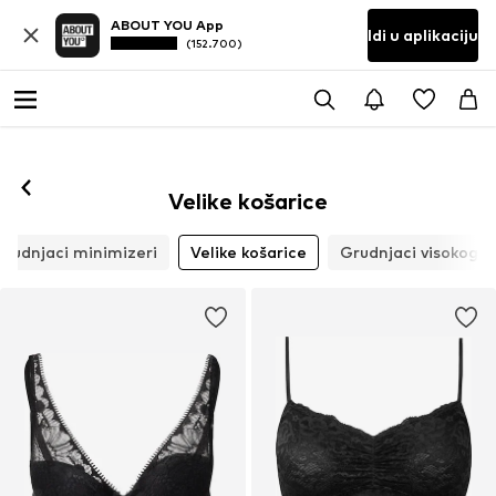
ABOUT YOU App
Idi u aplikaciju
(152.700)
Velike košarice
Grudnjaci minimizeri
Velike košarice
Grudnjaci visokog o