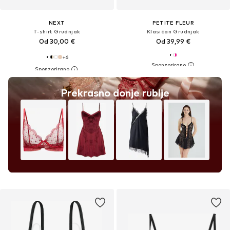
NEXT
PETITE FLEUR
T-shirt Grudnjak
Klasičan Grudnjak
Od 30,00 €
Od 39,99 €
+
6
Prekrasno donje rublje