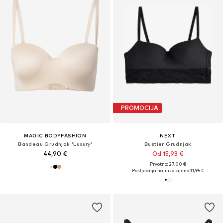
PROMOCIJA
MAGIC BODYFASHION
NEXT
Bandeau Grudnjak 'Luxury'
Bustier Grudnjak
44,90 €
Od 15,93 €
Prvotno: 27,00 €
Posljednja najniža cijena:
11,95 €