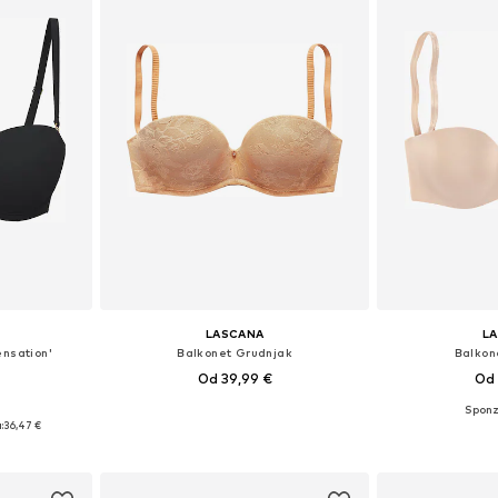
LASCANA
L
nsation'
Balkonet Grudnjak
Balkon
Od 39,99 €
Od 
ičina
Dostupno u više veličina
Dostupno 
:
36,47 €
icu
Dodaj u košaricu
Dodaj 