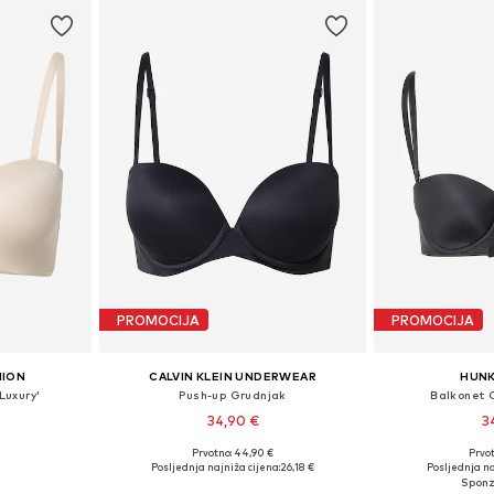
PROMOCIJA
PROMOCIJA
HION
CALVIN KLEIN UNDERWEAR
HUN
Luxury'
Push-up Grudnjak
Balkonet 
34,90 €
3
Prvotno: 44,90 €
Prvot
ičina
Dostupno u više veličina
Dostupno 
Posljednja najniža cijena:
26,18 €
Posljednja na
icu
Dodaj u košaricu
Dodaj 