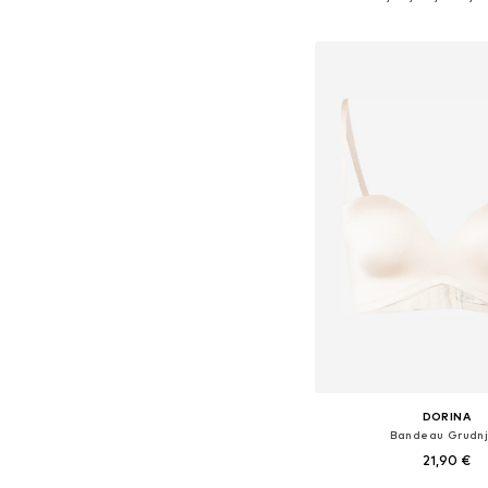
Dodaj u košar
DORINA
Bandeau Grudn
21,90 €