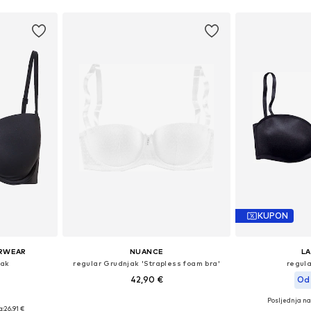
KUPON
ERWEAR
NUANCE
L
jak
regular Grudnjak 'Strapless foam bra'
regul
42,90 €
Od 
Posljednja na
ičina
Dostupno u više veličina
Dostupno 
a:
26,91 €