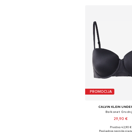
PROMOCIJA
CALVIN KLEIN UND
Balkonet Grudn
29,90 €
Prvotno: 42,90 €
Dostupno u više vel
Posljednja najniža cijen