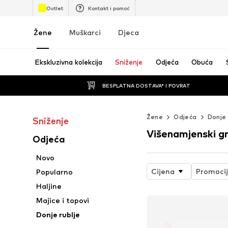
Outlet
Kontakt i pomoć
Žene
Muškarci
Djeca
Ekskluzivna kolekcija
Sniženje
Odjeća
Obuća
BESPLATNA DOSTAVA* I POVRAT
Žene
Odjeća
Donje 
Sniženje
Višenamjenski gr
Odjeća
Novo
Cijena
Promoci
Popularno
Haljine
Majice i topovi
Donje rublje