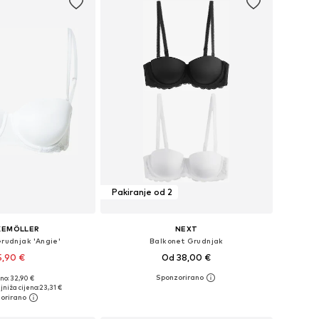
Pakiranje od 2
KEMÖLLER
NEXT
rudnjak 'Angie'
Balkonet Grudnjak
5,90 €
Od 38,00 €
+
2
no: 32,90 €
u više veličina
Dostupno u više veličina
jniža cijena:
23,31 €
u košaricu
Dodaj u košaricu