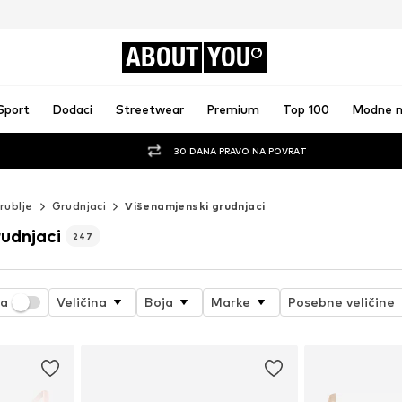
ABOUT
YOU
Sport
Dodaci
Streetwear
Premium
Top 100
Modne 
30 DANA PRAVO NA POVRAT
rublje
Grudnjaci
Višenamjenski grudnjaci
udnjaci
247
ja
Veličina
Boja
Marke
Posebne veličine