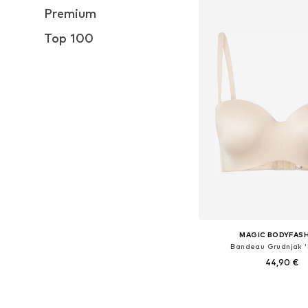
Premium
Top 100
MAGIC BODYFAS
Bandeau Grudnjak '
44,90 €
Dostupno u više vel
Dodaj u košar