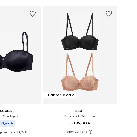
Pakiranje od 2
ASCANA
NEXT
ar Grudnjak
Balkonet Grudnjak
31,49 €
Od 39,00 €
jniža cijena:
+
1
34,99 €
Dostupno u više veličina
u više veličina