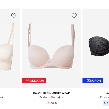
icu
Dodaj u košaricu
Dodaj 
PROMOCIJA
KUPON
CALVIN KLEIN UNDERWEAR
L
jak
Push-up Grudnjak
Push-
37,90 €
Od 