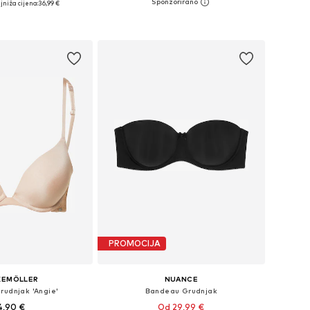
jniža cijena:
36,99 €
Dostupno u više veličina
u više veličina
Dodaj u košaricu
u košaricu
PROMOCIJA
KEMÖLLER
NUANCE
rudnjak 'Angie'
Bandeau Grudnjak
4,90 €
Od 29,99 €