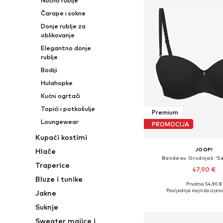
Noćno rublje
Čarape i sokne
Donje rublje za
oblikovanje
Elegantno donje
rublje
Bodiji
Hulahopke
Kućni ogrtači
Topići i potkošulje
Premium
Loungewear
PROMOCIJA
Kupaći kostimi
JOOP!
Hlače
Bandeau Grudnjak 'Se
Traperice
47,90 €
Bluze i tunike
Prvotno: 54,90 €
Dostupno u više vel
Posljednja najniža cijena
Jakne
Dodaj u košar
Suknje
Sweater majice i