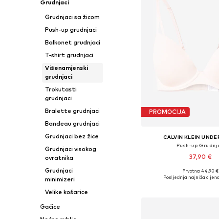
Grudnjaci
Grudnjaci sa žicom
Push-up grudnjaci
Balkonet grudnjaci
T-shirt grudnjaci
Višenamjenski
grudnjaci
Trokutasti
grudnjaci
Bralette grudnjaci
PROMOCIJA
Bandeau grudnjaci
Grudnjaci bez žice
CALVIN KLEIN UND
Push-up Grudnj
Grudnjaci visokog
37,90 €
ovratnika
Grudnjaci
Prvotno: 44,90 €
Dostupno u više vel
Posljednja najniža cijena
minimizeri
Dodaj u košar
Velike košarice
Gaćice