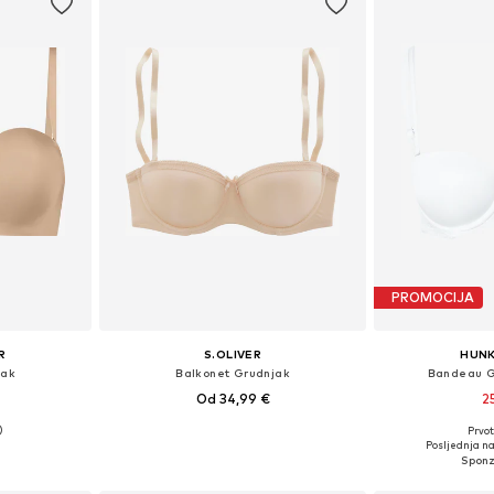
PROMOCIJA
R
S.OLIVER
HUN
jak
Balkonet Grudnjak
Bandeau G
Od 34,99 €
2
Prvot
ičina
Dostupno u više veličina
Dostupno 
Posljednja na
icu
Dodaj u košaricu
Dodaj 