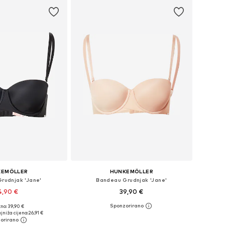
KEMÖLLER
HUNKEMÖLLER
Grudnjak 'Jane'
Bandeau Grudnjak 'Jane'
4,90 €
39,90 €
no: 39,90 €
u više veličina
Dostupno u više veličina
jniža cijena:
26,91 €
u košaricu
Dodaj u košaricu