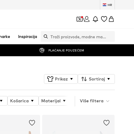
HR
1
marke
Inspiracija
PLAĆANJE POUZEĆEM
Prikaz
Sortiraj
Košarica
Materijal
Uzorak
Više filtera
Svojstva proiz