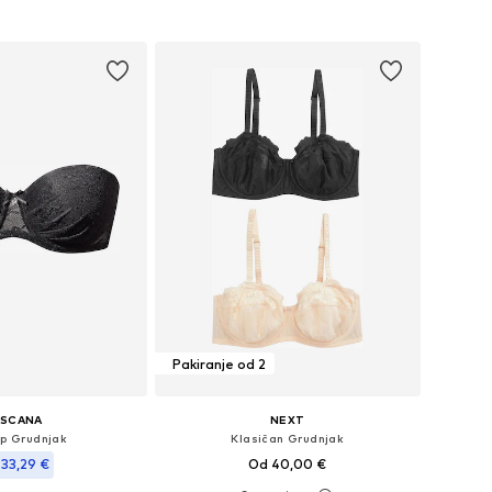
Dodaj u košaricu
u košaricu
Pakiranje od 2
ASCANA
NEXT
up Grudnjak
Klasičan Grudnjak
33,29 €
Od 40,00 €