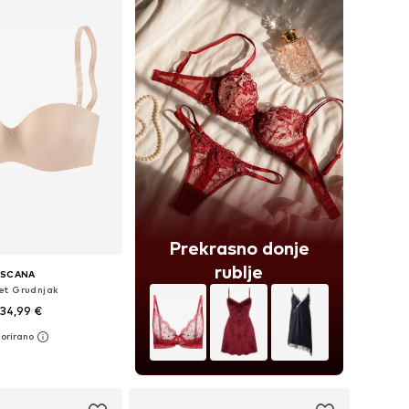
Prekrasno donje
rublje
ASCANA
et Grudnjak
34,99 €
u više veličina
u košaricu