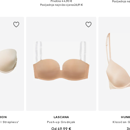
Prvotno: 44,90 €
Posljednja na
ičina
Dostupno u više veličina
Dostupno 
Posljednja najniža cijena:
26,91 €
icu
Dodaj u košaricu
Dodaj 
HION
LASCANA
HUN
l Strapless'
Push-up Grudnjak
Klasičan G
Od 49,99 €
3