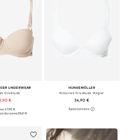
IGER UNDERWEAR
HUNKEMÖLLER
et Grudnjak
Klasičan Grudnjak 'Angie'
2,90 €
34,90 €
no: 47,90 €
u više veličina
Dostupno u više veličina
jniža cijena:
29,61 €
u košaricu
Dodaj u košaricu