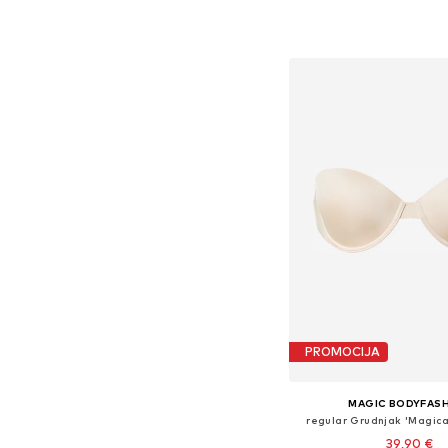
Dostupno u više vel
Dodaj u košar
PROMOCIJA
MAGIC BODYFAS
regular Grudnjak 'Magica
39,90 €