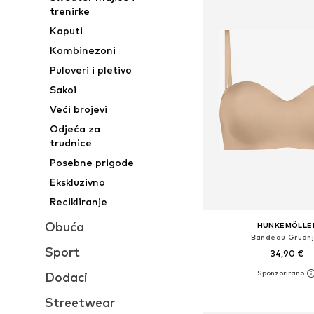
trenirke
Kaputi
Kombinezoni
Puloveri i pletivo
Sakoi
Veći brojevi
Odjeća za
trudnice
Posebne prigode
Ekskluzivno
Recikliranje
Obuća
HUNKEMÖLLE
Bandeau Grudn
Sport
34,90 €
Dodaci
Dostupno u više vel
Dodaj u košar
Streetwear