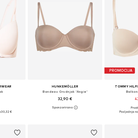
PROMOCIJA
ERWEAR
HUNKEMÖLLER
TOMMY HILF
ak
Bandeau Grudnjak 'Angie'
Balkon
32,90 €
4
Prvot
ičina
Dostupno u više veličina
Dostupno 
:
30,32 €
Posljednja na
icu
Dodaj u košaricu
Dodaj 