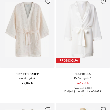
PROMOCIJA
B BY TED BAKER
BLUEBELLA
Kućni ogrtač
Kućni ogrtač
72,84 €
42,90 €
Prvotno: 49,00 €
Posljednja najniža cijena:
36,47 €