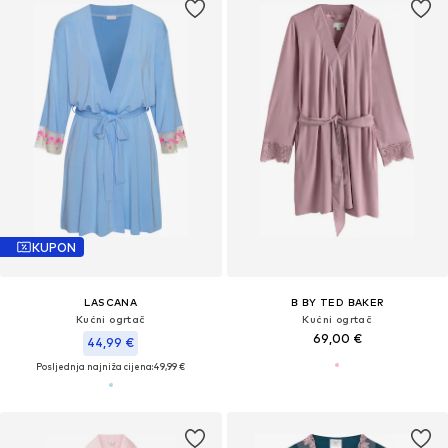
KUPON
LASCANA
B BY TED BAKER
Kućni ogrtač
Kućni ogrtač
69,00 €
44,99 €
Posljednja najniža cijena:
49,99 €