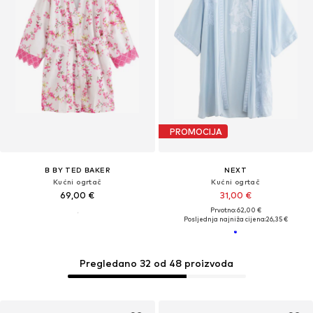
PROMOCIJA
B BY TED BAKER
NEXT
Kućni ogrtač
Kućni ogrtač
69,00 €
31,00 €
Prvotno: 62,00 €
Posljednja najniža cijena:
26,35 €
Pregledano 32 od 48 proizvoda