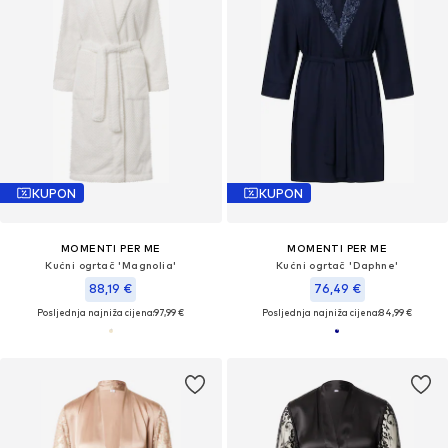
KUPON
KUPON
MOMENTI PER ME
MOMENTI PER ME
Kućni ogrtač 'Magnolia'
Kućni ogrtač 'Daphne'
88,19 €
76,49 €
Posljednja najniža cijena:
97,99 €
Posljednja najniža cijena:
84,99 €