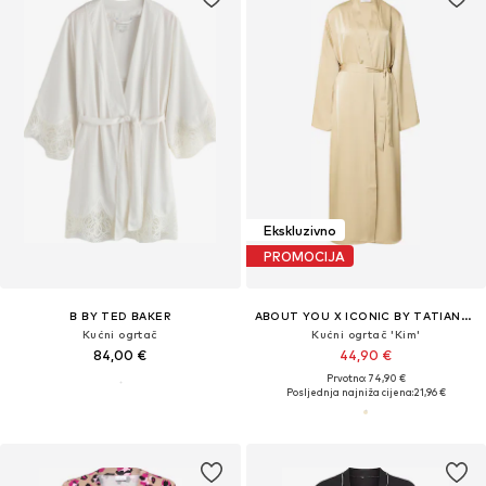
Ekskluzivno
PROMOCIJA
B BY TED BAKER
ABOUT YOU X ICONIC BY TATIANA KUCHAROVA
Kućni ogrtač
Kućni ogrtač 'Kim'
84,00 €
44,90 €
Prvotno: 74,90 €
Posljednja najniža cijena:
21,96 €