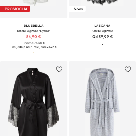
PROMOCIJA
Novo
BLUEBELLA
LASCANA
Kućni ogrtač 'Lydia'
Kućni ogrtač
54,90 €
Od 59,99 €
Prvotno: 74,90 €
Posljednja najniža cijena:
43,92 €