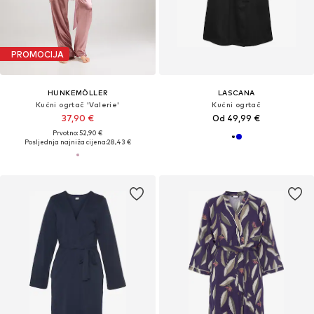
PROMOCIJA
HUNKEMÖLLER
LASCANA
Kućni ogrtač 'Valerie'
Kućni ogrtač
37,90 €
Od 49,99 €
Prvotno: 52,90 €
Posljednja najniža cijena:
28,43 €