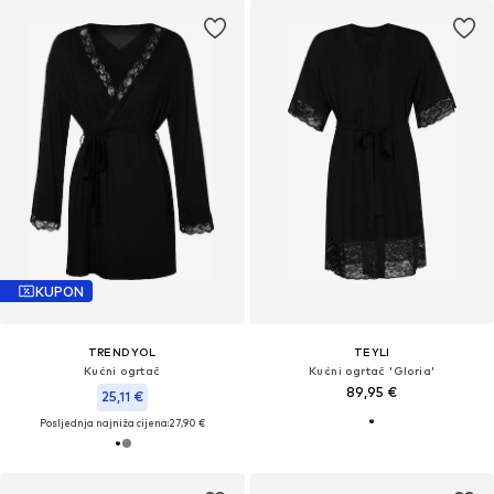
KUPON
TRENDYOL
TEYLI
Kućni ogrtač
Kućni ogrtač 'Gloria'
89,95 €
25,11 €
Posljednja najniža cijena:
27,90 €