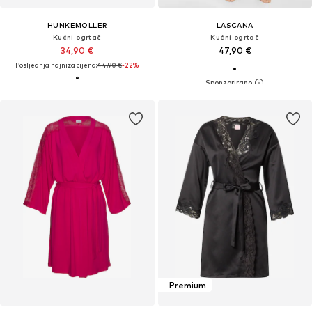
HUNKEMÖLLER
LASCANA
Kućni ogrtač
Kućni ogrtač
34,90 €
47,90 €
Posljednja najniža cijena:
44,90 €
-22%
Premium