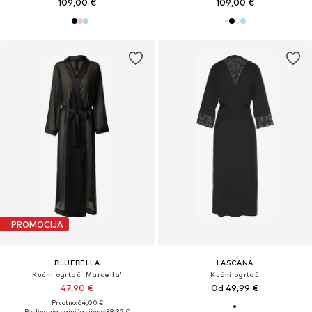
109,00 €
109,00 €
PROMOCIJA
BLUEBELLA
LASCANA
Kućni ogrtač 'Marcella'
Kućni ogrtač
47,90 €
Od 49,99 €
Prvotno: 64,00 €
Posljednja najniža cijena:
38,32 €