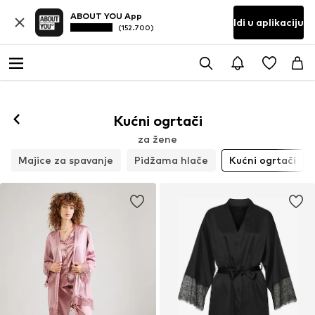
ABOUT YOU App
Idi u aplikaciju
(152.700)
Kućni ogrtači
za žene
Majice za spavanje
Pidžama hlače
Kućni ogrtači