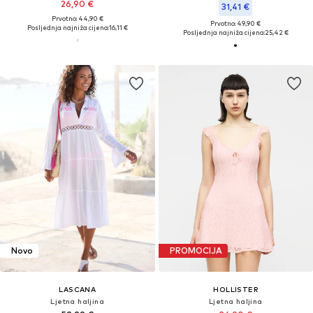
26,90 €
31,41 €
Prvotno: 44,90 €
Prvotno: 49,90 €
Posljednja najniža cijena:
16,11 €
Posljednja najniža cijena:
25,42 €
Novo
PROMOCIJA
LASCANA
HOLLISTER
Ljetna haljina
Ljetna haljina