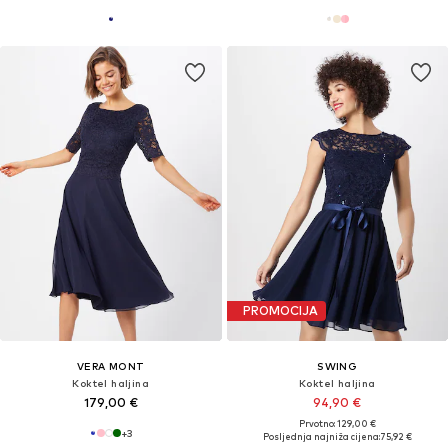
PROMOCIJA
VERA MONT
SWING
Koktel haljina
Koktel haljina
179,00 €
94,90 €
Prvotno: 129,00 €
+
3
Posljednja najniža cijena:
75,92 €