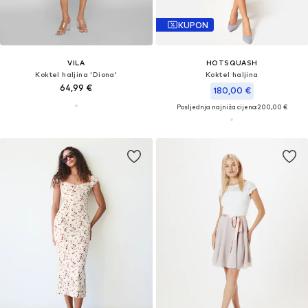
KUPON
VILA
HOTSQUASH
Koktel haljina 'Diona'
Koktel haljina
64,99 €
180,00 €
Posljednja najniža cijena:
200,00 €