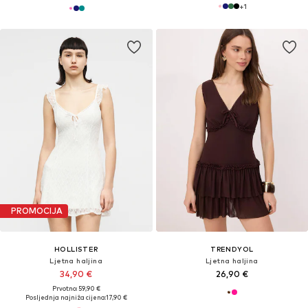
+
1
PROMOCIJA
HOLLISTER
TRENDYOL
Ljetna haljina
Ljetna haljina
34,90 €
26,90 €
Prvotno: 59,90 €
Posljednja najniža cijena:
17,90 €