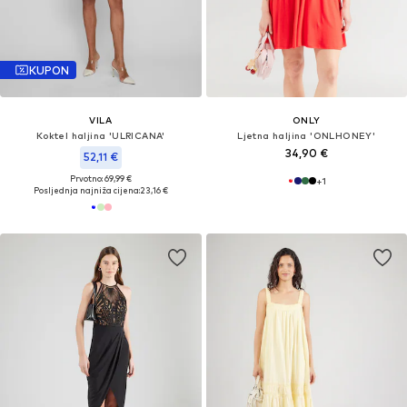
KUPON
VILA
ONLY
Koktel haljina 'ULRICANA'
Ljetna haljina 'ONLHONEY'
34,90 €
52,11 €
Prvotno: 69,99 €
+
1
Posljednja najniža cijena:
23,16 €