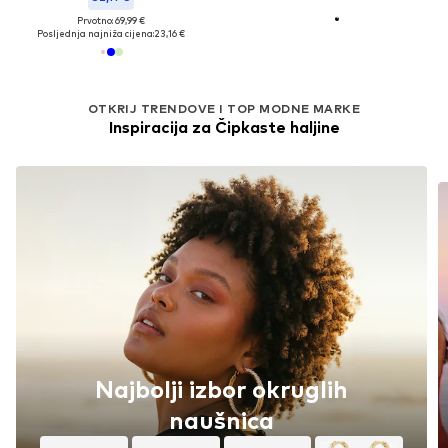
Prvotno: 69,99 €
Posljednja najniža cijena:
23,16 €
OTKRIJ TRENDOVE I TOP MODNE MARKE
Inspiracija za Čipkaste haljine
Najbolji izbor okruglih
naušnica