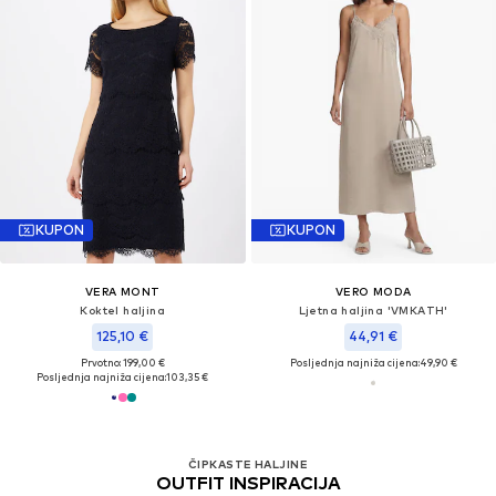
KUPON
KUPON
VERA MONT
VERO MODA
Koktel haljina
Ljetna haljina 'VMKATH'
125,10 €
44,91 €
Prvotno: 199,00 €
Posljednja najniža cijena:
49,90 €
Posljednja najniža cijena:
103,35 €
ČIPKASTE HALJINE
OUTFIT INSPIRACIJA