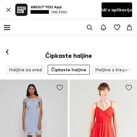
ABOUT YOU App
Idi u aplikaciju
(152.700)
Čipkaste haljine
Haljine za ured
Čipkaste haljine
Haljine s tregerim