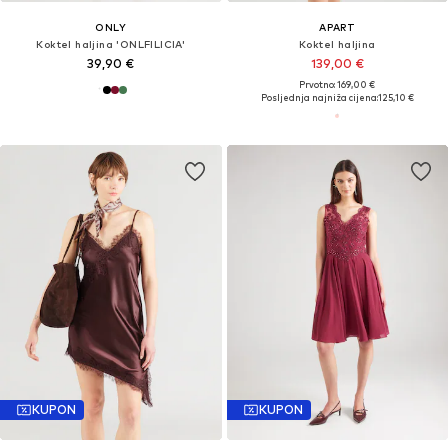
ONLY
APART
Koktel haljina 'ONLFILICIA'
Koktel haljina
39,90 €
139,00 €
Prvotno: 169,00 €
Posljednja najniža cijena:
125,10 €
KUPON
KUPON