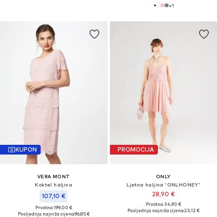
+
1
KUPON
PROMOCIJA
VERA MONT
ONLY
Koktel haljina
Ljetna haljina 'ONLHONEY'
28,90 €
107,10 €
Prvotno: 34,90 €
Prvotno: 199,00 €
Posljednja najniža cijena:
23,12 €
Posljednja najniža cijena:
96,85 €