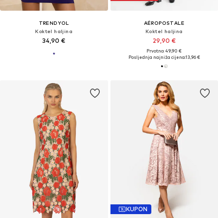
TRENDYOL
AÉROPOSTALE
Koktel haljina
Koktel haljina
34,90 €
29,90 €
Prvotno: 49,90 €
Posljednja najniža cijena:
13,96 €
KUPON