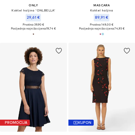
ONLY
MASCARA
Koktel haljina 'ONLBELLA'
Koktel haljina
29,61 €
89,91 €
Prvotno: 39,90 €
Prvotno: 149,00 €
Posljednja najniža cijena:
19,74 €
Posljednja najniža cijena:
74,93 €
PROMOCIJA
KUPON