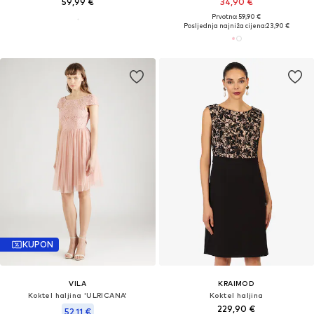
59,99 €
34,90 €
Prvotno: 59,90 €
Posljednja najniža cijena:
23,90 €
KUPON
VILA
KRAIMOD
Koktel haljina 'ULRICANA'
Koktel haljina
229,90 €
52,11 €