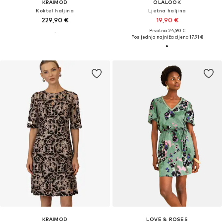
KRAIMOD
OLALOOK
Koktel haljina
Ljetna haljina
229,90 €
19,90 €
Prvotno: 24,90 €
Posljednja najniža cijena:
17,91 €
KRAIMOD
LOVE & ROSES