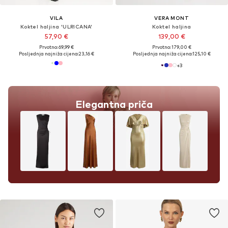
VILA
VERA MONT
Koktel haljina 'ULRICANA'
Koktel haljina
57,90 €
139,00 €
Prvotno: 69,99 €
Prvotno: 179,00 €
Posljednja najniža cijena:
23,16 €
Posljednja najniža cijena:
125,10 €
+
3
Elegantna priča