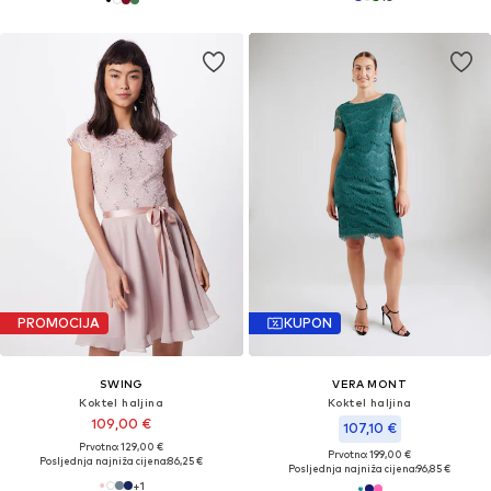
PROMOCIJA
KUPON
SWING
VERA MONT
Koktel haljina
Koktel haljina
109,00 €
107,10 €
Prvotno: 129,00 €
Prvotno: 199,00 €
Posljednja najniža cijena:
86,25 €
Posljednja najniža cijena:
96,85 €
+
1