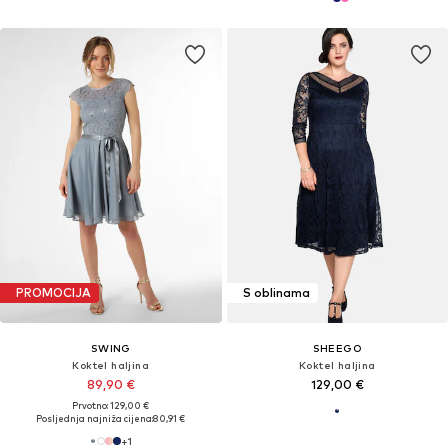
PROMOCIJA
S oblinama
SWING
SHEEGO
Koktel haljina
Koktel haljina
89,90 €
129,00 €
Prvotno: 129,00 €
Posljednja najniža cijena:
80,91 €
+
1