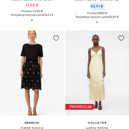
21,90 €
53,91 €
Prvotno: 44,90 €
Prvotno: 99,90 €
Posljednja najniža cijena:
15,33 €
Posljednja najniža cijena:
50,92 €
PROMOCIJA
KRAIMOD
HOLLISTER
Koktel haljina
Ljetna haljina