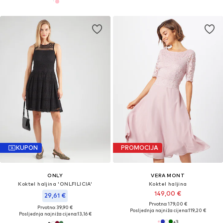
KUPON
PROMOCIJA
ONLY
VERA MONT
Koktel haljina 'ONLFILICIA'
Koktel haljina
149,00 €
29,61 €
Prvotno: 179,00 €
Prvotno: 39,90 €
Posljednja najniža cijena:
119,20 €
Posljednja najniža cijena:
13,16 €
+
3