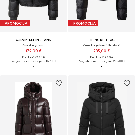
PROMOCIJA
PROMOCIJA
CALVIN KLEIN JEANS
THE NORTH FACE
Zimska jakna
Zimska jakna 'Nuptse'
179,00 €
285,00 €
Prvotno: 199,00 €
Prvotno: 319,00 €
Posljednja najniža cijena:
161,10 €
Posljednja najniža cijena:
285,00 €