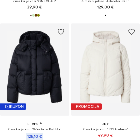
Zimska jakna 'ONLCLAIR'
Zimska jakna 'Adicolor JKT'
39,90 €
129,00 €
KUPON
PROMOCIJA
LEVI'S ®
JDY
Zimska jakna 'Western Bubble'
Zimska jakna 'JDYArnhem'
49,90 €
125,10 €