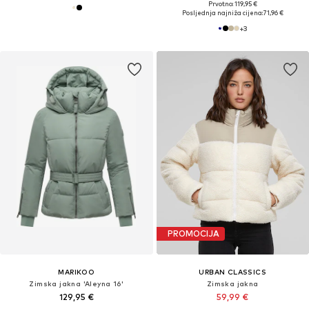
Prvotno: 119,95 €
Posljednja najniža cijena:
71,96 €
+
3
PROMOCIJA
MARIKOO
URBAN CLASSICS
Zimska jakna 'Aleyna 16'
Zimska jakna
129,95 €
59,99 €