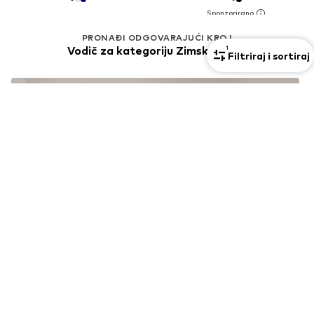
PRONAĐI ODGOVARAJUĆI KROJ
1
Vodič za kategoriju Zimske jakne
Filtriraj i sortiraj
Jakne za petite žene