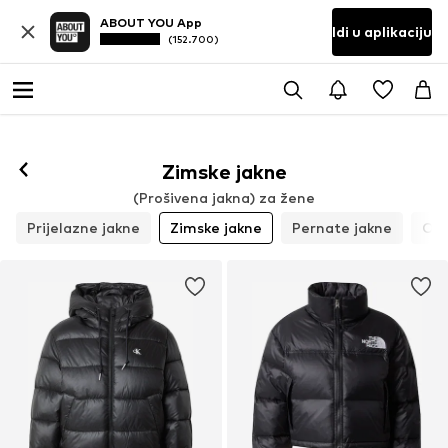
ABOUT YOU App
Idi u aplikaciju
(152.700)
Zimske jakne
(Prošivena jakna) za žene
Prijelazne jakne
Zimske jakne
Pernate jakne
Out