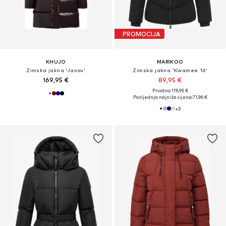
PROMOCIJA
KHUJO
MARIKOO
Zimska jakna 'Janou'
Zimska jakna 'Kwamee 16'
169,95 €
89,95 €
Prvotno: 119,95 €
Posljednja najniža cijena:
71,96 €
+
3