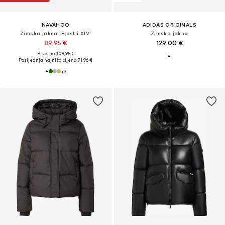
NAVAHOO
ADIDAS ORIGINALS
Zimska jakna 'Frostii XIV'
Zimska jakna
89,95 €
129,00 €
Prvotno: 109,95 €
Posljednja najniža cijena:
71,96 €
+
3