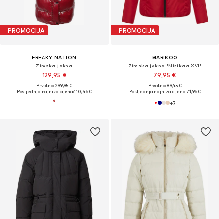
PROMOCIJA
PROMOCIJA
FREAKY NATION
MARIKOO
Zimska jakna
Zimska jakna 'Ninikaa XVI'
129,95 €
79,95 €
Prvotno: 299,95 €
Prvotno: 89,95 €
Posljednja najniža cijena:
110,46 €
Posljednja najniža cijena:
71,96 €
+
7