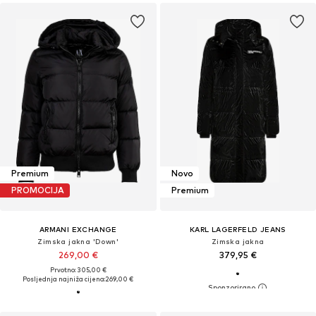
Premium
Novo
PROMOCIJA
Premium
ARMANI EXCHANGE
KARL LAGERFELD JEANS
Zimska jakna 'Down'
Zimska jakna
269,00 €
379,95 €
Prvotno: 305,00 €
Posljednja najniža cijena:
269,00 €