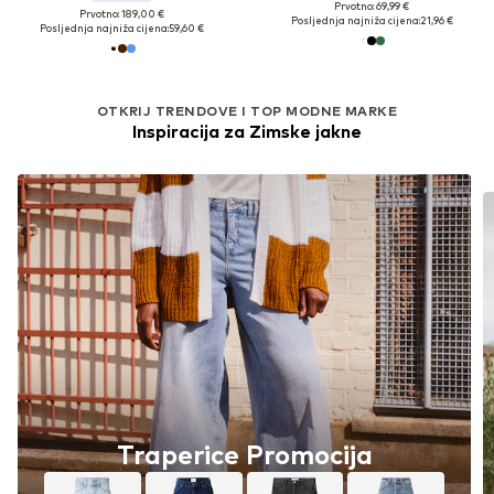
Prvotno: 69,99 €
Prvotno: 189,00 €
Posljednja najniža cijena:
21,96 €
Posljednja najniža cijena:
59,60 €
OTKRIJ TRENDOVE I TOP MODNE MARKE
Inspiracija za Zimske jakne
Traperice Promocija