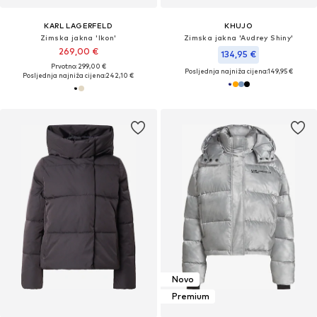
KARL LAGERFELD
KHUJO
Zimska jakna 'Ikon'
Zimska jakna 'Audrey Shiny'
269,00 €
134,95 €
Prvotno: 299,00 €
Posljednja najniža cijena:
149,95 €
Posljednja najniža cijena:
242,10 €
Novo
Premium