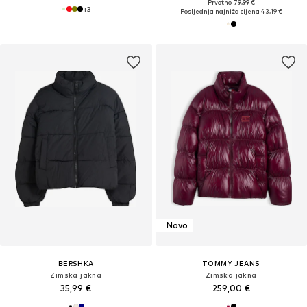
Prvotno: 79,99 €
+
3
Posljednja najniža cijena:
43,19 €
Novo
BERSHKA
TOMMY JEANS
Zimska jakna
Zimska jakna
35,99 €
259,00 €