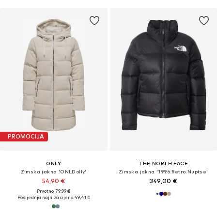
PROMOCIJA
ONLY
THE NORTH FACE
Zimska jakna 'ONLDolly'
Zimska jakna '1996 Retro Nuptse'
54,90 €
349,00 €
Prvotno: 79,99 €
Posljednja najniža cijena:
49,41 €