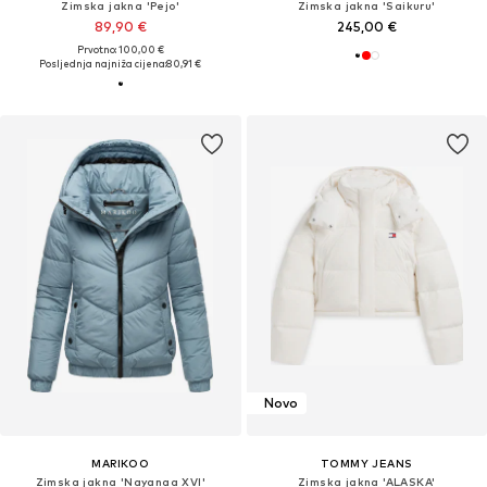
Zimska jakna 'Pejo'
Zimska jakna 'Saikuru'
89,90 €
245,00 €
Prvotno: 100,00 €
Posljednja najniža cijena:
80,91 €
Novo
MARIKOO
TOMMY JEANS
Zimska jakna 'Nayanaa XVI'
Zimska jakna 'ALASKA'