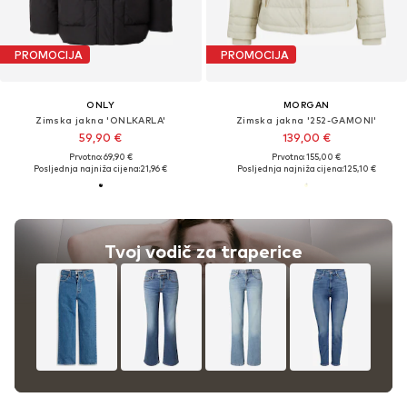
PROMOCIJA
PROMOCIJA
ONLY
MORGAN
Zimska jakna 'ONLKARLA'
Zimska jakna '252-GAMONI'
59,90 €
139,00 €
Prvotno: 69,90 €
Prvotno: 155,00 €
Posljednja najniža cijena:
21,96 €
Posljednja najniža cijena:
125,10 €
Tvoj vodič za traperice