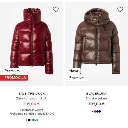
Premium
Novo
PROMOCIJA
Premium
SAVE THE DUCK
BLAUER.USA
Zimska jakna 'ISLA'
Zimska jakna
309,00 €
309,00 €
Prvotno: 349,00 €
Posljednja najniža cijena:
125,40 €
+
3