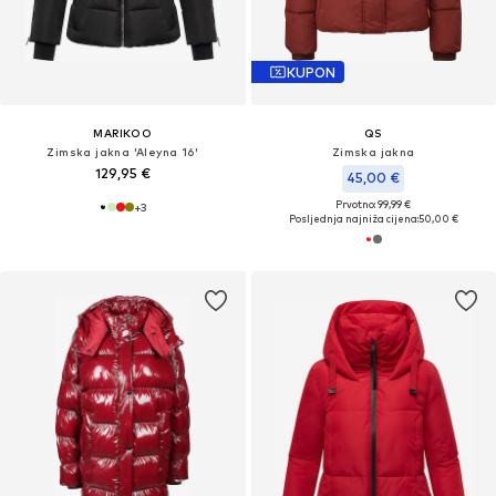
KUPON
MARIKOO
QS
Zimska jakna 'Aleyna 16'
Zimska jakna
129,95 €
45,00 €
Prvotno: 99,99 €
+
3
Posljednja najniža cijena:
50,00 €