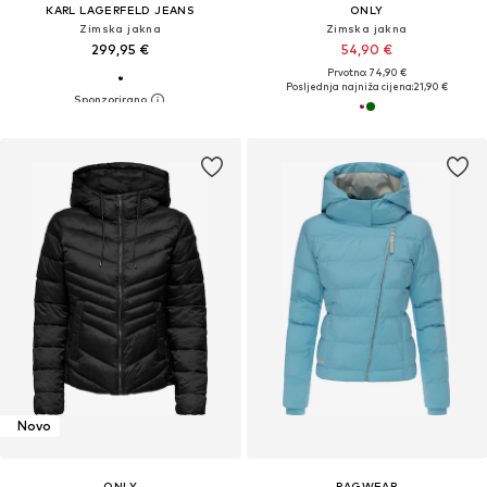
KARL LAGERFELD JEANS
ONLY
Zimska jakna
Zimska jakna
299,95 €
54,90 €
Prvotno: 74,90 €
Posljednja najniža cijena:
21,90 €
Novo
ONLY
RAGWEAR