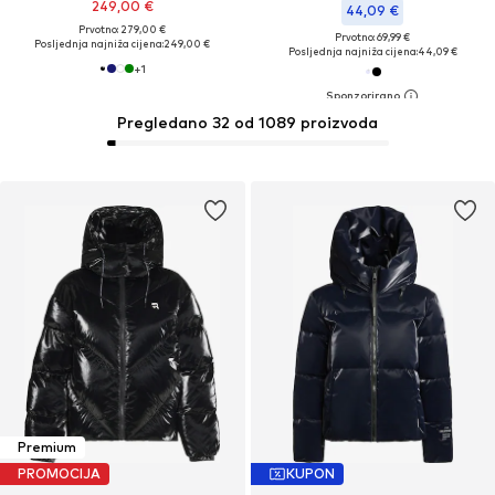
249,00 €
44,09 €
Prvotno: 279,00 €
Prvotno: 69,99 €
Posljednja najniža cijena:
249,00 €
Posljednja najniža cijena:
44,09 €
+
1
Pregledano 32 od 1089 proizvoda
Premium
PROMOCIJA
KUPON