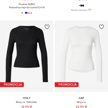
Prvotno: 16,99 €
Posljednja najniža cijena:
13,41 €
+
4
PROMOCIJA
PROMOCIJA
ONLY
GAP
Majica 'ONLVAL'
Majica
16,90 €
24,90 €