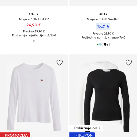
ONLY
ONLY
Majica 'ONLTAXI'
Majica 'ONLSmilla'
24,90 €
15,21 €
Prvotno: 29,90 €
Prvotno: 21,90 €
Posljednja najniža cijena:
8,36 €
Posljednja najniža cijena:
6,76 €
+
1
Pakiranje od 2
PROMOCIJA
KUPON