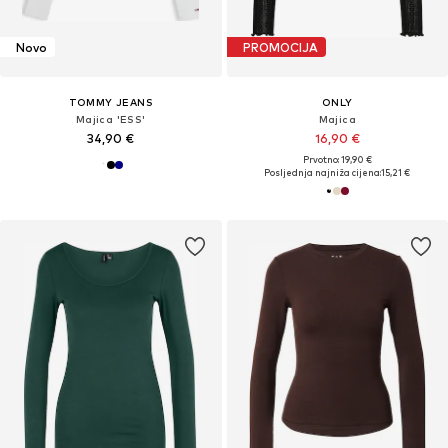
Novo
PROMOCIJA
TOMMY JEANS
ONLY
Majica 'ESS'
Majica
34,90 €
16,90 €
Prvotno: 19,90 €
Posljednja najniža cijena:
15,21 €