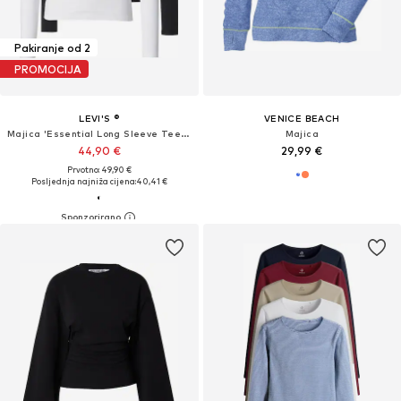
Pakiranje od 2
PROMOCIJA
LEVI'S ®
VENICE BEACH
Majica 'Essential Long Sleeve Tee (2-Pack)'
Majica
44,90 €
29,99 €
Prvotno: 49,90 €
Posljednja najniža cijena:
40,41 €