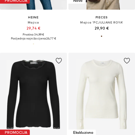
PROMOCIJA
Novo
HEINE
PIECES
Majica
Majica 'PCJULIANE ROYA'
29,74 €
29,90 €
Prvotno: 34,99 €
Posljednja najniža cijena:
26,77 €
PROMOCIJA
Ekskluzivno