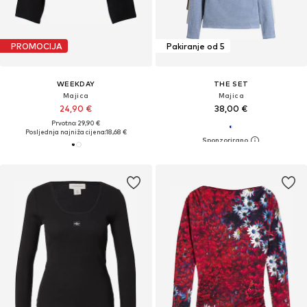
PROMOCIJA
Pakiranje od 5
WEEKDAY
THE SET
Majica
Majica
24,90 €
38,00 €
Prvotno: 29,90 €
Posljednja najniža cijena:
18,68 €