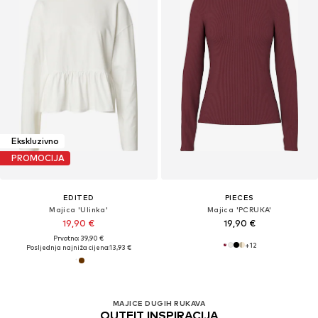
Ekskluzivno
PROMOCIJA
EDITED
PIECES
Majica 'Ulinka'
Majica 'PCRUKA'
19,90 €
19,90 €
Prvotno: 39,90 €
+
12
Posljednja najniža cijena:
13,93 €
MAJICE DUGIH RUKAVA
OUTFIT INSPIRACIJA