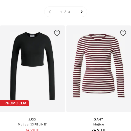
1
/
3
PROMOCIJA
JJXX
GANT
Majica 'JXFELINE'
Majica
14,90 €
74,90 €