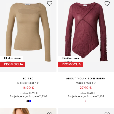
Ekskluzivno
Ekskluzivno
PROMOCIJA
PROMOCIJA
EDITED
ABOUT YOU X TONI GARRN
Majica 'Idalina'
Majica 'Cindy'
16,90 €
27,90 €
Prvotno: 34,90 €
Prvotno: 39,90 €
Posljednja najniža cijena:
11,83 €
Posljednja najniža cijena:
11,16 €