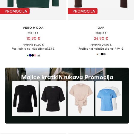
PROMOCIJA
PROMOCIJA
VERO MODA
GAP
Majica
Majica
10,90 €
24,90 €
Prvotno: 14,90 €
Prvotno: 29,90 €
Posljednja najniža cijena:
7,63 €
Posljednja najniža cijena:
14,94 €
+
6
Majice kratkih rukava Promocija