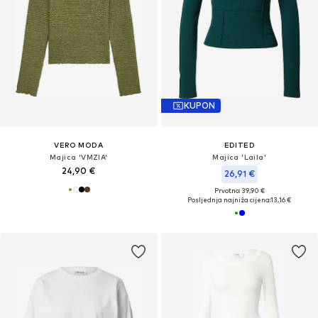
KUPON
VERO MODA
EDITED
Majica 'VMZIA'
Majica 'Laila'
24,90 €
26,91 €
Prvotno: 39,90 €
Posljednja najniža cijena:
13,16 €