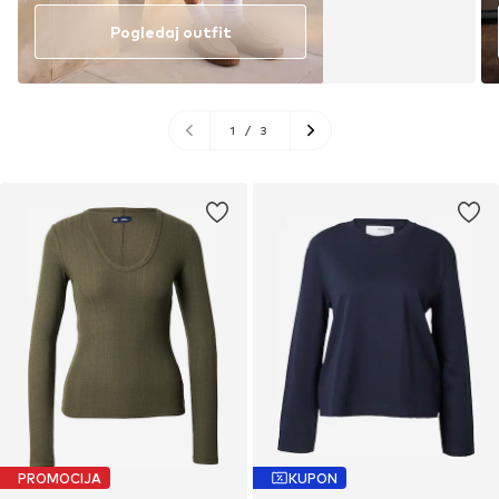
Pogledaj outfit
1
/
3
PROMOCIJA
KUPON