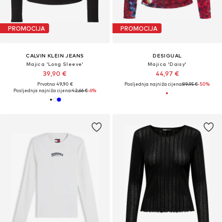
PROMOCIJA
PROMOCIJA
CALVIN KLEIN JEANS
DESIGUAL
Majica 'Long Sleeve'
Majica 'Daisy'
39,90 €
44,97 €
Prvotno: 49,90 €
Posljednja najniža cijena:
89,95 €
-50%
Posljednja najniža cijena:
42,66 €
-6%