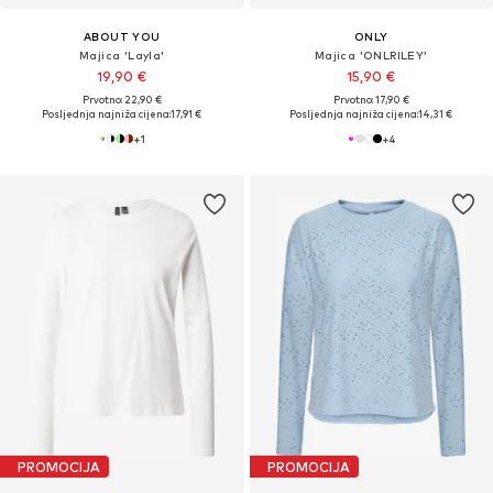
ABOUT YOU
ONLY
Majica 'Layla'
Majica 'ONLRILEY'
19,90 €
15,90 €
Prvotno: 22,90 €
Prvotno: 17,90 €
Posljednja najniža cijena:
17,91 €
Posljednja najniža cijena:
14,31 €
+
1
+
4
PROMOCIJA
PROMOCIJA