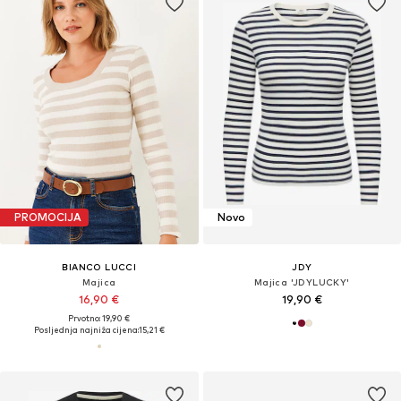
PROMOCIJA
Novo
BIANCO LUCCI
JDY
Majica
Majica 'JDYLUCKY'
16,90 €
19,90 €
Prvotno: 19,90 €
Posljednja najniža cijena:
15,21 €