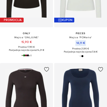
PROMOCIJA
KUPON
ONLY
PIECES
Majica 'ONLJUNE'
Majica 'PCMaria'
15,90 €
16,11 €
Prvotno: 17,90 €
Prvotno: 21,90 €
Posljednja najniža cijena:
14,31 €
Posljednja najniža cijena:
7,16 €
+
1