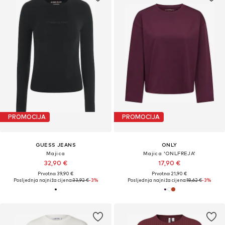
PROMOCIJA
PROMOCIJA
GUESS JEANS
ONLY
Majica
Majica 'ONLFREJA'
32,90 €
17,90 €
Prvotno: 39,90 €
Prvotno: 21,90 €
Posljednja najniža cijena:
33,92 €
-3%
Posljednja najniža cijena:
18,62 €
-3%