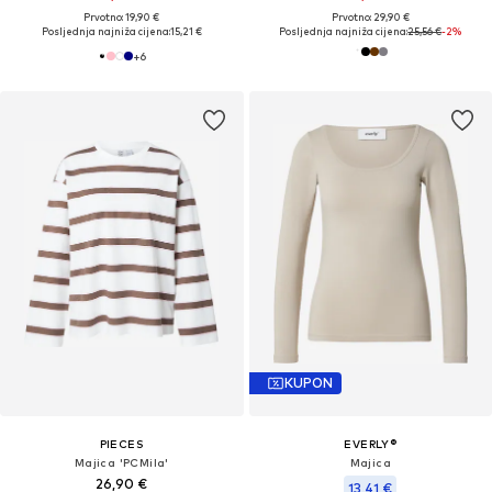
Prvotno: 19,90 €
Prvotno: 29,90 €
Posljednja najniža cijena:
15,21 €
Posljednja najniža cijena:
25,56 €
-2%
+
6
KUPON
PIECES
EVERLY®
Majica 'PCMila'
Majica
26,90 €
13,41 €