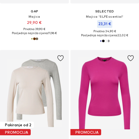
GAP
SELECTED
Majica
Majica 'SLFEssential'
29,90 €
23,31 €
Prvotno: 39,90 €
Prvotno: 34,90 €
Posljednja najniža cijena:
11,96 €
Posljednja najniža cijena:
22,02 €
Pakiranje od 2
PROMOCIJA
PROMOCIJA