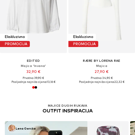
Ekskluzivno
Ekskluzivno
PROMOCIJA
PROMOCIJA
EDITED
RÆRE BY LORENA RAE
Majica 'Invana'
Majica
32,90 €
27,90 €
Prvotno: 39,90 €
Prvotno: 34,90 €
Posljednja najniža cijena:
13,16 €
Posljednja najniža cijena:
22,32 €
MAJICE DUGIH RUKAVA
OUTFIT INSPIRACIJA
Lena Gercke