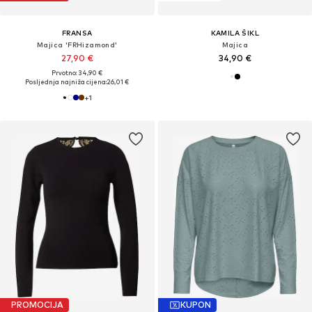
FRANSA
KAMILA ŠIKL
Majica 'FRHizamond'
Majica
27,90 €
34,90 €
Prvotno: 34,90 €
Posljednja najniža cijena:
26,01 €
+
1
PROMOCIJA
KUPON