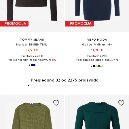
PROMOCIJA
PROMOCIJA
TOMMY JEANS
VERO MODA
Majica 'ESSENTIAL'
Majica 'VMMaxi My'
37,90 €
11,90 €
Prvotno: 44,90 €
Prvotno: 14,99 €
Posljednja najniža cijena:
39,90 €
-5%
Posljednja najniža cijena:
7,74 €
+
6
Pregledano 32 od 2275 proizvoda