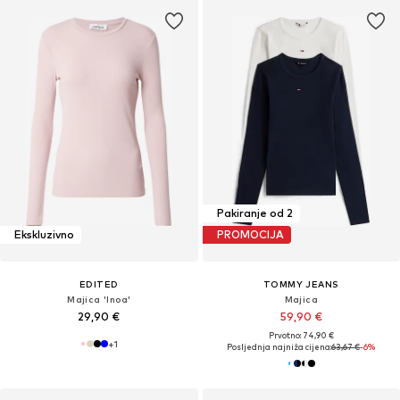
Pakiranje od 2
Ekskluzivno
PROMOCIJA
EDITED
TOMMY JEANS
Majica 'Inoa'
Majica
29,90 €
59,90 €
Prvotno: 74,90 €
+
1
Posljednja najniža cijena:
63,67 €
-6%