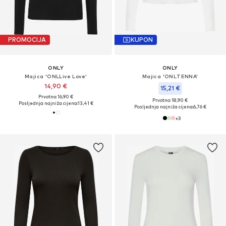
PROMOCIJA
KUPON
ONLY
ONLY
Majica 'ONLLive Love'
Majica 'ONLTENNA'
14,90 €
15,21 €
Prvotno: 16,90 €
Prvotno: 18,90 €
Posljednja najniža cijena:
13,41 €
Posljednja najniža cijena:
6,76 €
+
3