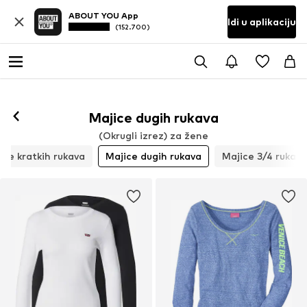
ABOUT YOU App
Idi u aplikaciju
(152.700)
Majice dugih rukava
(Okrugli izrez) za žene
ice kratkih rukava
Majice dugih rukava
Majice 3/4 rukava