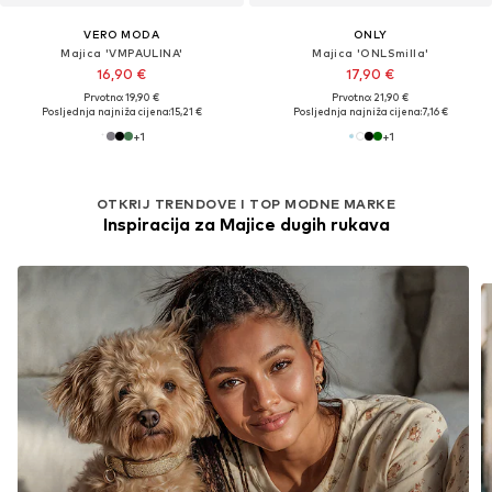
VERO MODA
ONLY
Majica 'VMPAULINA'
Majica 'ONLSmilla'
16,90 €
17,90 €
Prvotno: 19,90 €
Prvotno: 21,90 €
Posljednja najniža cijena:
15,21 €
Posljednja najniža cijena:
7,16 €
+
1
+
1
OTKRIJ TRENDOVE I TOP MODNE MARKE
Inspiracija za Majice dugih rukava