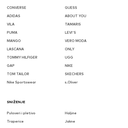
CONVERSE
GUESS
ADIDAS
ABOUT YOU
VILA
TAMARIS
PUMA
LEVI'S
MANGO
VERO MODA
LASCANA
ONLY
TOMMY HILFIGER
UGG
GAP
NIKE
TOM TAILOR
SKECHERS
Nike Sportswear
s.Oliver
SNIŽENJE
Puloveri i pletivo
Haljine
Traperice
Jakne