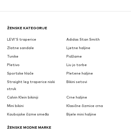
ŽENSKE KATEGORIJE
LEVI'S traperice
Adidas Stan Smith
Zlatne sandale
Ljetne haljine
Tunike
Pidžame
Pletivo
Liu jo torbe
Sportske hlače
Pletene haljine
Straight leg traperice niski
Bikini setovi
struk
Calvin Klein bikiniji
Crne haljine
Mini bikini
Klasične čizmice crna
Kaubojske čizme smeđa
Bijele mini haljine
ŽENSKE MODNE MARKE