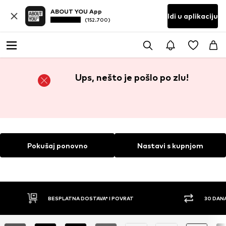
ABOUT YOU App
Idi u aplikaciju
(152.700)
Ups, nešto je pošlo po zlu!
Pokušaj ponovno
Nastavi s kupnjom
BESPLATNA DOSTAVA* I POVRAT
30 DAN