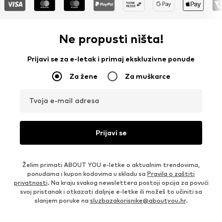
Ne propusti ništa!
Prijavi se za e-letak i primaj ekskluzivne ponude
Za žene
Za muškarce
Tvoja e-mail adresa
Prijavi se
Želim primati ABOUT YOU e-letke o aktualnim trendovima,
ponudama i kupon kodovima u skladu sa
Pravila o zaštiti
privatnosti
. Na kraju svakog newslettera postoji opcija za povući
svoj pristanak i otkazati daljnje e-letke ili možeš to učiniti sa
slanjem poruke na
sluzbazakorisnike@aboutyou.hr
.