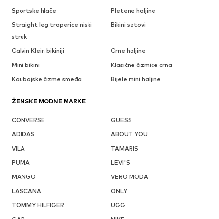
Sportske hlače
Pletene haljine
Straight leg traperice niski
Bikini setovi
struk
Calvin Klein bikiniji
Crne haljine
Mini bikini
Klasične čizmice crna
Kaubojske čizme smeđa
Bijele mini haljine
ŽENSKE MODNE MARKE
CONVERSE
GUESS
ADIDAS
ABOUT YOU
VILA
TAMARIS
PUMA
LEVI'S
MANGO
VERO MODA
LASCANA
ONLY
TOMMY HILFIGER
UGG