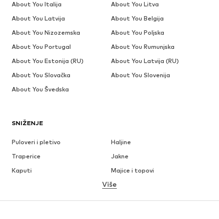
About You Italija
About You Litva
About You Latvija
About You Belgija
About You Nizozemska
About You Poljska
About You Portugal
About You Rumunjska
About You Estonija (RU)
About You Latvija (RU)
About You Slovačka
About You Slovenija
About You Švedska
SNIŽENJE
Puloveri i pletivo
Haljine
Traperice
Jakne
Kaputi
Majice i topovi
Više
Hlače
Donje rublje
Suknje
Bluze i tunike
Sweater majice i trenirke
Sakoi