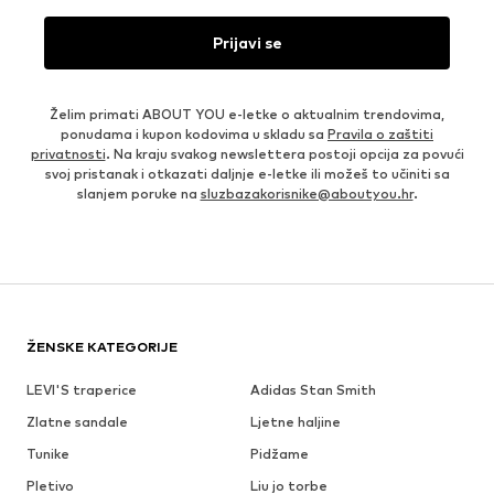
Prijavi se
Želim primati ABOUT YOU e-letke o aktualnim trendovima,
ponudama i kupon kodovima u skladu sa
Pravila o zaštiti
privatnosti
. Na kraju svakog newslettera postoji opcija za povući
svoj pristanak i otkazati daljnje e-letke ili možeš to učiniti sa
slanjem poruke na
sluzbazakorisnike@aboutyou.hr
.
ŽENSKE KATEGORIJE
LEVI'S traperice
Adidas Stan Smith
Zlatne sandale
Ljetne haljine
Tunike
Pidžame
Pletivo
Liu jo torbe