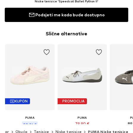
Niske tenisice 'Speedcat Ballet Python II'
Podsjeti me kada bude dostupno
Slične alternative
KUPON
PROMOCIJA
PUMA
PUMA
P
79,90 €
89
80,91 €
Prvotno: 89,90 €
wear
Obuća
Tenisice
Niske tenisice
PUMA Niske tenisice
Posljednja najniža cijena:
89,90 €