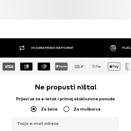
30 DANA PRAVO NA POVRAT
PLAĆ
Ne propusti ništa!
Prijavi se za e-letak i primaj ekskluzivne ponude
Za žene
Za muškarce
Tvoja e-mail adresa