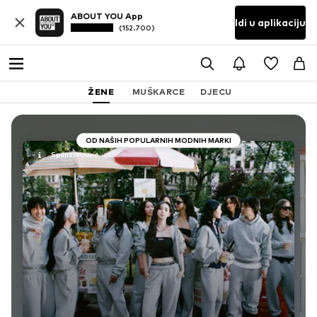
ABOUT YOU App
Idi u aplikaciju
(152.700)
ŽENE
MUŠKARCE
DJECU
OD NAŠIH POPULARNIH MODNIH MARKI