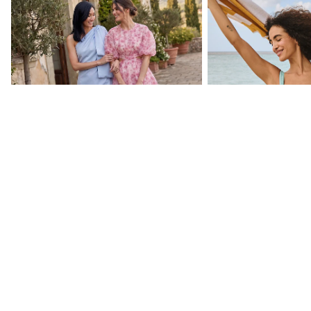
Sve za vjenčanja
Tvoj izgled od plaže
NAŠA SELEKCIJA
Celebrity kolekcije