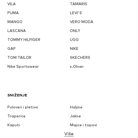
VILA
TAMARIS
PUMA
LEVI'S
MANGO
VERO MODA
LASCANA
ONLY
TOMMY HILFIGER
UGG
GAP
NIKE
TOM TAILOR
SKECHERS
Nike Sportswear
s.Oliver
SNIŽENJE
Puloveri i pletivo
Haljine
Traperice
Jakne
Kaputi
Majice i topovi
Više
Hlače
Donje rublje