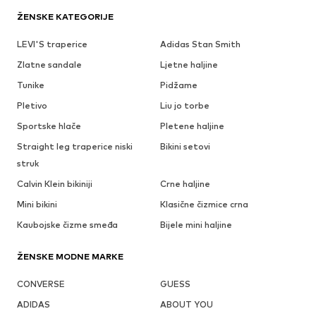
ŽENSKE KATEGORIJE
LEVI'S traperice
Adidas Stan Smith
Zlatne sandale
Ljetne haljine
Tunike
Pidžame
Pletivo
Liu jo torbe
Sportske hlače
Pletene haljine
Straight leg traperice niski
Bikini setovi
struk
Calvin Klein bikiniji
Crne haljine
Mini bikini
Klasične čizmice crna
Kaubojske čizme smeđa
Bijele mini haljine
ŽENSKE MODNE MARKE
CONVERSE
GUESS
ADIDAS
ABOUT YOU