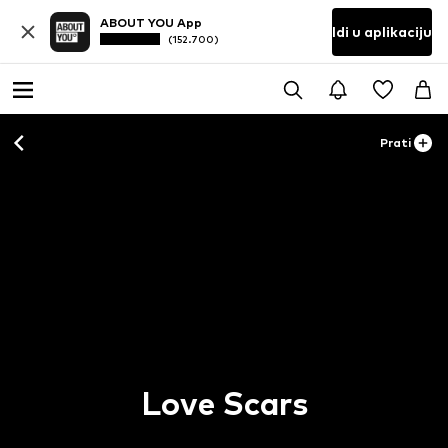
ABOUT YOU App
Idi u aplikaciju
(152.700)
Prati
Love Scars