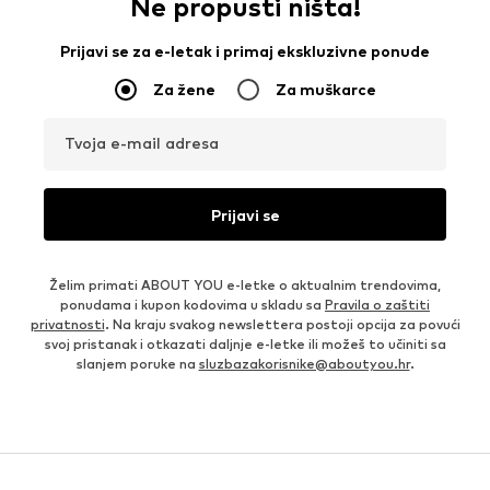
Ne propusti ništa!
Prijavi se za e-letak i primaj ekskluzivne ponude
Za žene
Za muškarce
Tvoja e-mail adresa
Prijavi se
Želim primati ABOUT YOU e-letke o aktualnim trendovima,
ponudama i kupon kodovima u skladu sa
Pravila o zaštiti
privatnosti
. Na kraju svakog newslettera postoji opcija za povući
svoj pristanak i otkazati daljnje e-letke ili možeš to učiniti sa
slanjem poruke na
sluzbazakorisnike@aboutyou.hr
.