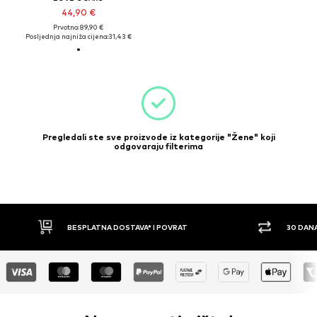
44,90 €
Prvotno: 89,90 €
Posljednja najniža cijena:
31,43 €
Pregledali ste sve proizvode iz kategorije "Žene" koji
odgovaraju filterima
BESPLATNA DOSTAVA* I POVRAT
30 DAN