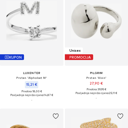
Unisex
KUPON
PROMOCIJA
LUXENTER
PILGRIM
Prsten 'Alphabet M'
Prsten 'Alvin'
27,90 €
15,21 €
Prvotno: 39,95 €
Prvotno: 18,00 €
Posljednja najniža cijena:
25,11 €
Posljednja najniža cijena:
14,87 €