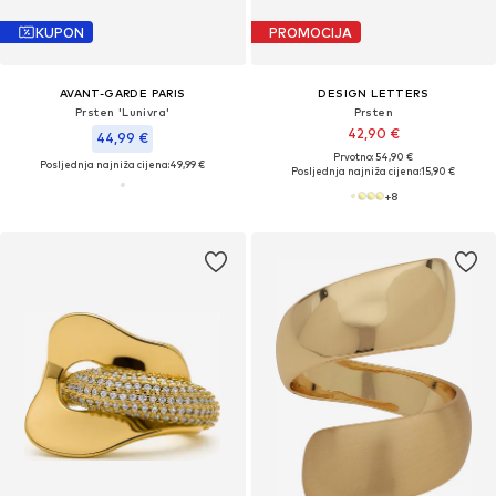
KUPON
PROMOCIJA
AVANT-GARDE PARIS
DESIGN LETTERS
Prsten 'Lunivra'
Prsten
42,90 €
44,99 €
Prvotno: 54,90 €
Posljednja najniža cijena:
49,99 €
Posljednja najniža cijena:
15,90 €
+
8