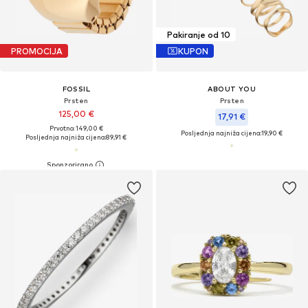
Pakiranje od 10
PROMOCIJA
KUPON
FOSSIL
ABOUT YOU
Prsten
Prsten
125,00 €
17,91 €
Prvotno: 149,00 €
Posljednja najniža cijena:
19,90 €
Posljednja najniža cijena:
89,91 €