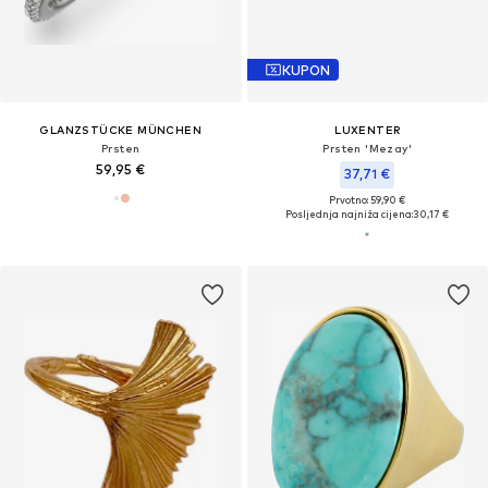
KUPON
GLANZSTÜCKE MÜNCHEN
LUXENTER
Prsten
Prsten 'Mezay'
59,95 €
37,71 €
Prvotno: 59,90 €
Posljednja najniža cijena:
30,17 €