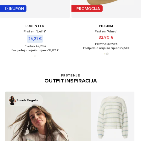
KUPON
PROMOCIJA
LUXENTER
PILGRIM
Prsten 'Lefri'
Prsten 'Alma'
32,90 €
24,21 €
Prvotno: 39,90 €
Prvotno: 49,90 €
Posljednja najniža cijena:
29,61 €
Posljednja najniža cijena:
18,02 €
PRSTENJE
OUTFIT INSPIRACIJA
Sarah Engels