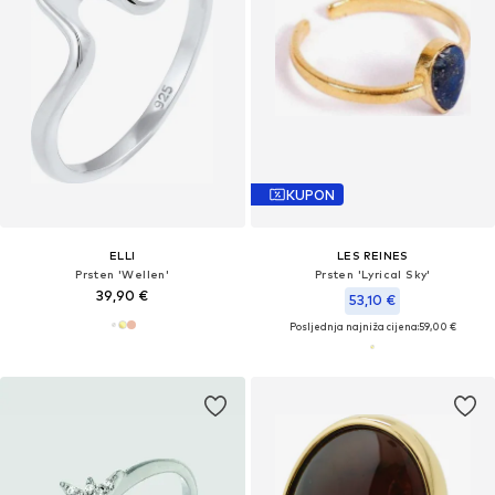
KUPON
ELLI
LES REINES
Prsten 'Wellen'
Prsten 'Lyrical Sky'
39,90 €
53,10 €
Posljednja najniža cijena:
59,00 €