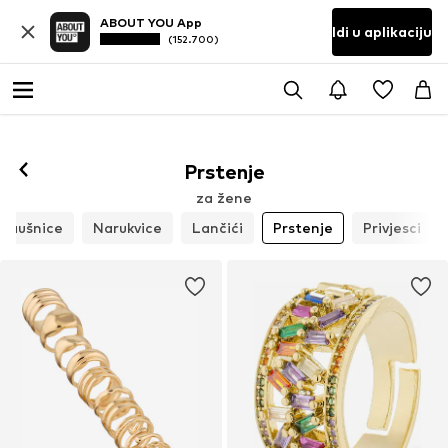
ABOUT YOU App
Idi u aplikaciju
(152.700)
Prstenje
za žene
Naušnice
Narukvice
Lančići
Prstenje
Privjesci