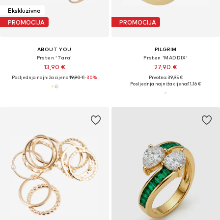
Ekskluzivno
PROMOCIJA
PROMOCIJA
ABOUT YOU
PILGRIM
Prsten 'Tara'
Prsten 'MADDIX'
13,90 €
27,90 €
Posljednja najniža cijena:
19,90 €
-30%
Prvotno: 39,95 €
Posljednja najniža cijena:
11,16 €