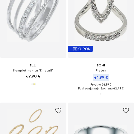
KUPON
ELLI
SOHI
Komplet nakita 'Kristall'
Prsten
69,90 €
44,99 €
Prvotno: 64,99 €
Posljednja najniža cijena:
42,49 €