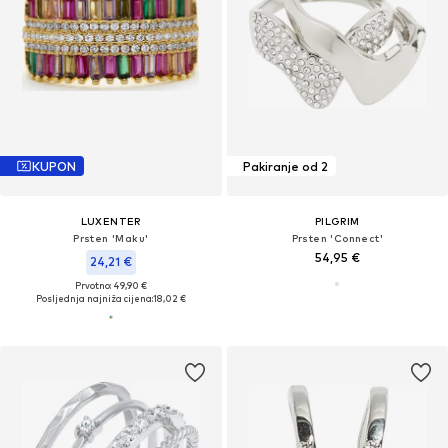
KUPON
Pakiranje od 2
LUXENTER
PILGRIM
Prsten 'Maku'
Prsten 'Connect'
54,95 €
24,21 €
Prvotno: 49,90 €
Posljednja najniža cijena:
18,02 €