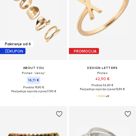
Pakiranje od 6
KUPON
PROMOCIJA
ABOUT YOU
DESIGN LETTERS
Prsten 'Jenny'
Prsten
42,90 €
16,11 €
Prvotno: 54,90 €
Prvotno: 19,90 €
Posljednja najniža cijena:
15,90 €
Posljednja najniža cijena:
17,90 €
+
8