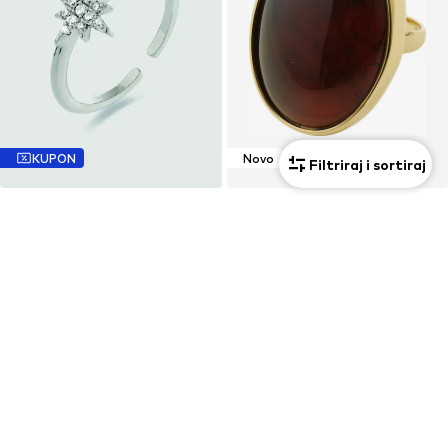
KUPON
Novo
Filtriraj i sortiraj
LUXENTER
PILGRIM
Prsten 'Kimsel'
Prsten
54,95 €
17,91 €
Prvotno: 24,90 €
Posljednja najniža cijena:
14,93 €