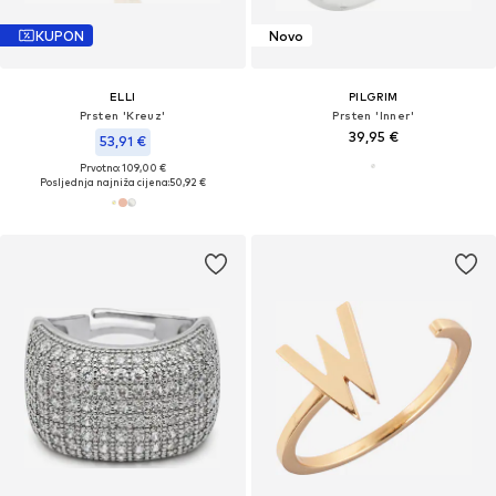
KUPON
Novo
ELLI
PILGRIM
Prsten 'Kreuz'
Prsten 'Inner'
39,95 €
53,91 €
Prvotno: 109,00 €
Posljednja najniža cijena:
50,92 €