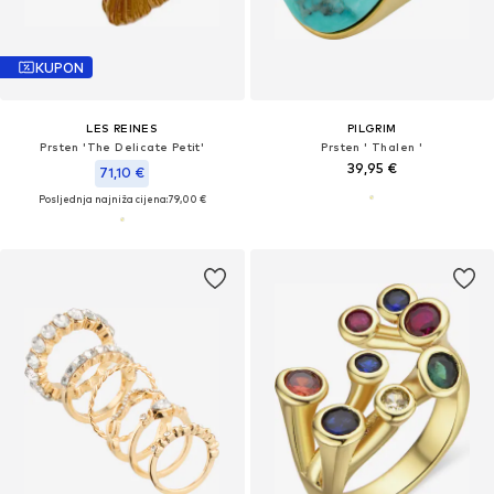
KUPON
LES REINES
PILGRIM
Prsten 'The Delicate Petit'
Prsten ' Thalen '
39,95 €
71,10 €
Posljednja najniža cijena:
79,00 €