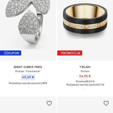
KUPON
PROMOCIJA
AVANT-GARDE PARIS
TRILANI
Prsten 'Virellaine'
Prsten
54,95 €
40,49 €
Prvotno: 89,00 €
Posljednja najniža cijena:
44,99 €
Posljednja najniža cijena:
46,71 €