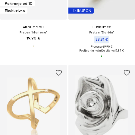
Pakiranje od 10
Ekskluzivno
KUPON
ABOUT YOU
LUXENTER
Prsten 'Marlena'
Prsten 'Darbia'
19,90 €
23,31 €
Prvotno: 49,90 €
Posljednja najniža cijena:
17,87 €