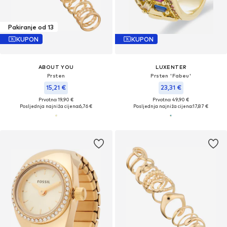
Pakiranje od 13
KUPON
KUPON
ABOUT YOU
LUXENTER
Prsten
Prsten 'Fabeu'
15,21 €
23,31 €
Prvotno: 19,90 €
Prvotno: 49,90 €
Posljednja najniža cijena:
6,76 €
Posljednja najniža cijena:
17,87 €