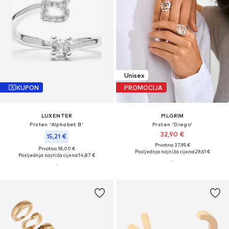
Unisex
KUPON
PROMOCIJA
LUXENTER
PILGRIM
Prsten 'Alphabet B'
Prsten 'Diego'
32,90 €
15,21 €
Prvotno: 37,95 €
Prvotno: 18,00 €
Posljednja najniža cijena:
29,61 €
Posljednja najniža cijena:
14,87 €