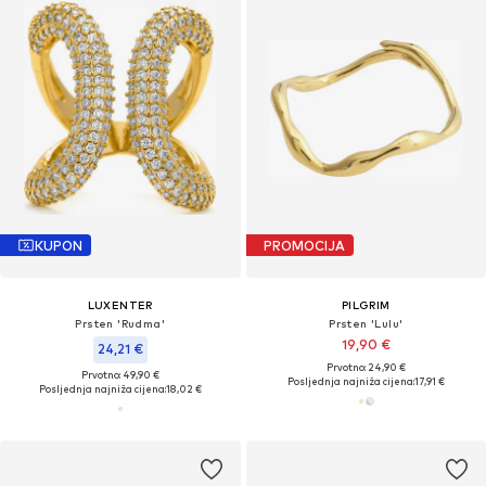
KUPON
PROMOCIJA
LUXENTER
PILGRIM
Prsten 'Rudma'
Prsten 'Lulu'
19,90 €
24,21 €
Prvotno: 24,90 €
Prvotno: 49,90 €
Posljednja najniža cijena:
17,91 €
Posljednja najniža cijena:
18,02 €