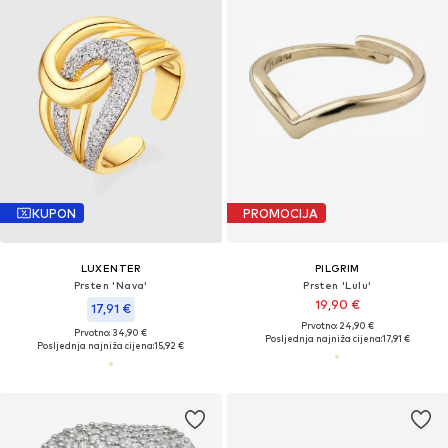
KUPON
PROMOCIJA
LUXENTER
PILGRIM
Prsten 'Nava'
Prsten 'Lulu'
19,90 €
17,91 €
Prvotno: 24,90 €
Prvotno: 34,90 €
Posljednja najniža cijena:
17,91 €
Posljednja najniža cijena:
15,92 €