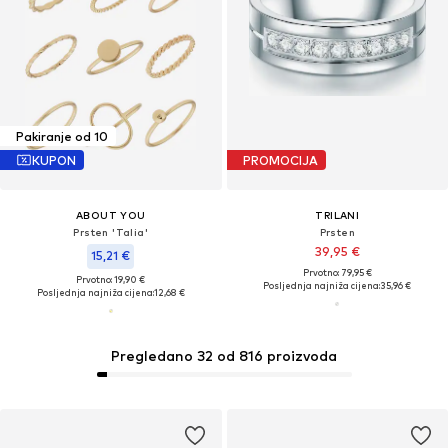
Pakiranje od 10
KUPON
PROMOCIJA
ABOUT YOU
TRILANI
Prsten 'Talia'
Prsten
39,95 €
15,21 €
Prvotno: 79,95 €
Prvotno: 19,90 €
Posljednja najniža cijena:
35,96 €
Posljednja najniža cijena:
12,68 €
Pregledano 32 od 816 proizvoda