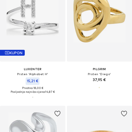
KUPON
LUXENTER
PILGRIM
Prsten 'Alphabet H'
Prsten 'Diego'
37,95 €
15,21 €
Prvotno: 18,00 €
Posljednja najniža cijena:
14,87 €