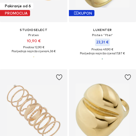
Pakiranje od 6
PROMOCIJA
KUPON
STUDIOSELECT
LUXENTER
Prsten
Prsten 'Yter'
10,90 €
23,31 €
Prvotno: 12,90 €
Prvotno: 49,90 €
Posljednja najniža cijena:
4,36 €
Posljednja najniža cijena:
17,87 €