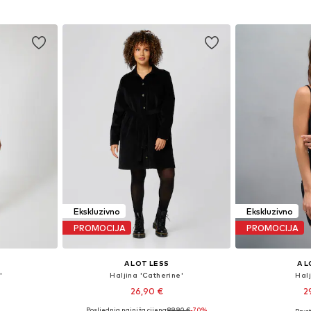
icu
Dodaj u košaricu
Dodaj 
Ekskluzivno
Ekskluzivno
PROMOCIJA
PROMOCIJA
A LOT LESS
A L
'
Haljina 'Catherine'
Halj
26,90 €
2
Posljednja najniža cijena:
89,90 €
-70%