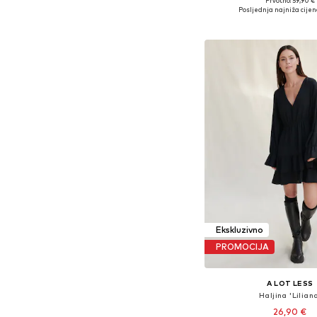
Prvotno: 59,90 €
Dostupne veličine: 34
Posljednja najniža cijen
Dodaj u košar
Ekskluzivno
PROMOCIJA
A LOT LESS
Haljina 'Lilian
26,90 €