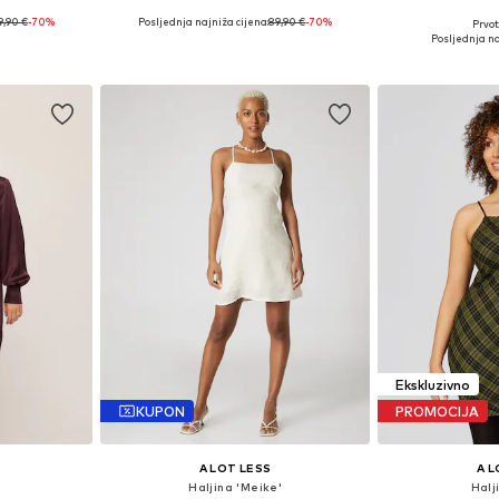
9,90 €
-70%
Posljednja najniža cijena:
89,90 €
-70%
Prvot
34, 36
Dostupne veličine: 34, 36
Dostupne v
Posljednja na
icu
Dodaj u košaricu
Dodaj 
Ekskluzivno
KUPON
PROMOCIJA
A LOT LESS
A L
'
Haljina 'Meike'
Halj