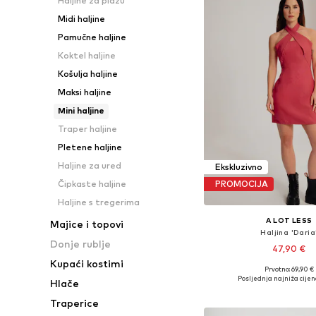
Haljine za plažu
Midi haljine
Pamučne haljine
Koktel haljine
Košulja haljine
Maksi haljine
Mini haljine
Traper haljine
Pletene haljine
Haljine za ured
Ekskluzivno
Čipkaste haljine
PROMOCIJA
Haljine s tregerima
A LOT LESS
Majice i topovi
Haljina 'Daria
Donje rublje
47,90 €
Kupaći kostimi
Prvotno: 69,90 €
Dostupne veličine: 34, 36, 3
Posljednja najniža cijen
Hlače
Dodaj u košar
Traperice