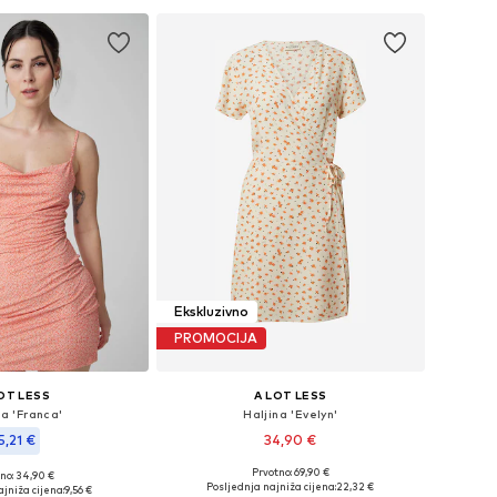
Ekskluzivno
PROMOCIJA
OT LESS
A LOT LESS
na 'Franca'
Haljina 'Evelyn'
5,21 €
34,90 €
Prvotno: 69,90 €
no: 34,90 €
Dostupne veličine: 34, 36, 38
ine: 38, 40, 42, 44
Posljednja najniža cijena:
22,32 €
jniža cijena:
9,56 €