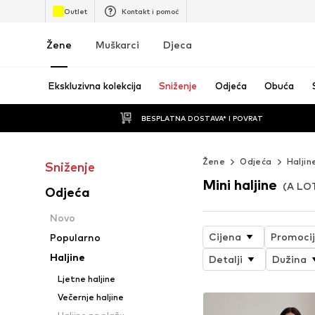
Outlet
Kontakt i pomoć
Žene
Muškarci
Djeca
Ekskluzivna kolekcija
Sniženje
Odjeća
Obuća
BESPLATNA DOSTAVA* I POVRAT
Žene
Odjeća
Haljin
Sniženje
Mini haljine
(A LO
Odjeća
Novo
Cijena
Promoci
Popularno
Haljine
Detalji
Dužina
Ljetne haljine
Večernje haljine