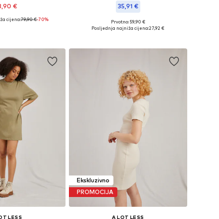
3,90 €
35,91 €
ža cijena:
79,90 €
-70%
Prvotno: 59,90 €
 veličine: 42
Dostupne veličine: 38
Posljednja najniža cijena:
27,92 €
u košaricu
Dodaj u košaricu
Ekskluzivno
PROMOCIJA
OT LESS
A LOT LESS