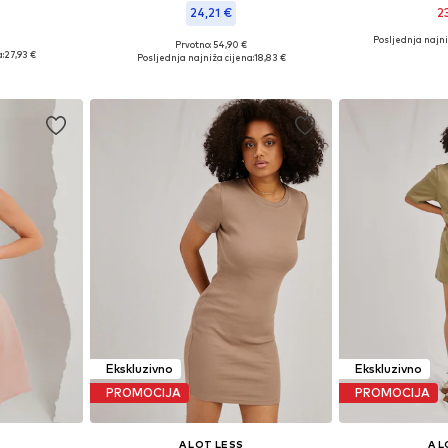
24,21 €
2
Posljednja najni
Prvotno: 54,90 €
34, 36
Dostupne
Dostupne veličine: 46
:
27,93 €
Posljednja najniža cijena:
18,83 €
icu
Dodaj 
Dodaj u košaricu
Ekskluzivno
Ekskluzivno
PROMOCIJA
PROMOCIJA
A LOT LESS
A L