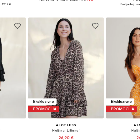
Prvot
, 36, 38
Dostupne veličine: 34, 36, 38
Dostupne v
a:
19,12 €
Posljednja na
icu
Dodaj u košaricu
Dodaj 
Ekskluzivno
Ekskluzivno
PROMOCIJA
PROMOCIJA
A LOT LESS
A L
a'
Haljina 'Liliana'
Halji
26,90 €
2