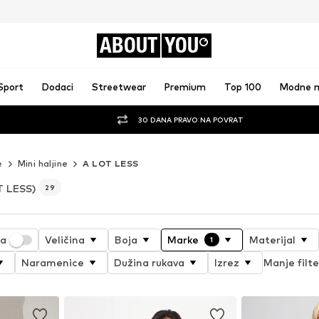
ABOUT
YOU
Sport
Dodaci
Streetwear
Premium
Top 100
Modne 
30 DANA PRAVO NA POVRAT
e
Mini haljine
A LOT LESS
T LESS)
29
ja
Veličina
Boja
Marke
Materijal
1
Naramenice
Dužina rukava
Izrez
Manje filt