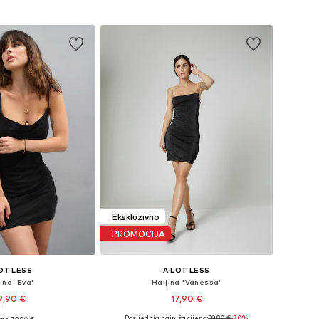
Dodaj u košaricu
u košaricu
Ekskluzivno
PROMOCIJA
OT LESS
A LOT LESS
ina 'Eva'
Haljina 'Vanessa'
9,90 €
17,90 €
Posljednja najniža cijena:
59,90 €
-70%