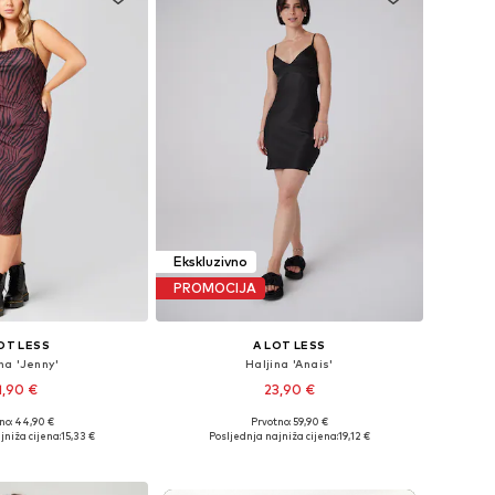
Ekskluzivno
PROMOCIJA
OT LESS
A LOT LESS
na 'Jenny'
Haljina 'Anais'
1,90 €
23,90 €
no: 44,90 €
Prvotno: 59,90 €
ine: 34, 36, 38, 40
Dostupne veličine: 34, 36, 38, 40, 44
jniža cijena:
15,33 €
Posljednja najniža cijena:
19,12 €
u košaricu
Dodaj u košaricu