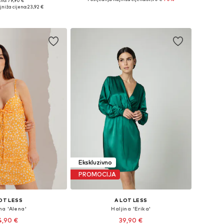
no: 79,90 €
eličine: 38, 40
Dostupne veličine: 40, 42, 44
jniža cijena:
23,92 €
u košaricu
Dodaj u košaricu
Ekskluzivno
PROMOCIJA
OT LESS
A LOT LESS
na 'Alena'
Haljina 'Erika'
4,90 €
39,90 €