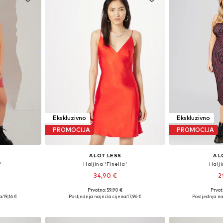
Ekskluzivno
Ekskluzivno
PROMOCIJA
PROMOCIJA
A LOT LESS
A L
'
Haljina 'Finella'
Halji
34,90 €
2
Prvotno: 59,90 €
Prvot
8, 40, 42, 44
Dostupne veličine: 34, 36, 38, 40
Dostupne velič
a:
19,16 €
Posljednja najniža cijena:
17,96 €
Posljednja na
icu
Dodaj u košaricu
Dodaj 