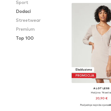
Sport
Dodaci
Streetwear
Premium
Top 100
Ekskluzivno
PROMOCIJA
A LOT LESS
Haljina 'Noelia
20,90 €
Posljednja najniža cijena:
6
Dostupne veličine: 36, 