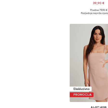
39,90 €
Prvotno: 79,90 €
Dostupne veličine: 
Posljednja najniža cijena
Dodaj u košar
Ekskluzivno
PROMOCIJA
A LOT LESS