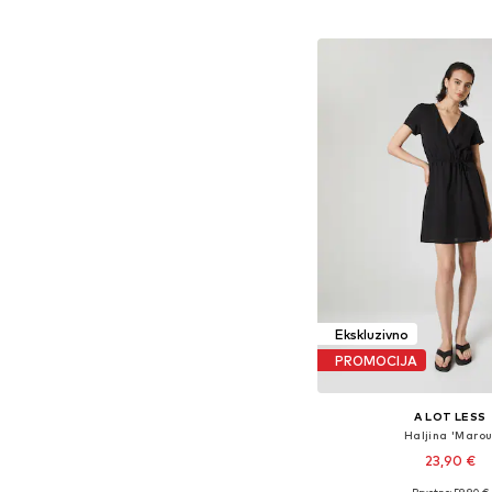
Dodaj u košar
Ekskluzivno
PROMOCIJA
A LOT LESS
Haljina 'Marou
23,90 €