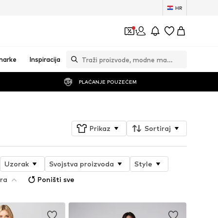
HR
1
marke
Inspiracija
PLAĆANJE POUZEĆEM
Prikaz
Sortiraj
Uzorak
Svojstva proizvoda
Style
era
Poništi sve