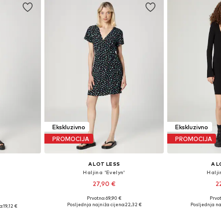
Ekskluzivno
Ekskluzivno
PROMOCIJA
PROMOCIJA
A LOT LESS
A L
'
Haljina 'Evelyn'
Halji
27,90 €
2
Prvotno: 69,90 €
Prvot
Dostupne veličine: 34, 36, 38, 40
Dostupne velič
8, 40, 42, 46
Posljednja najniža cijena:
22,32 €
Posljednja na
a:
19,12 €
Dodaj u košaricu
Dodaj 
icu