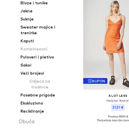
Bluze i tunike
Jakne
Suknje
Sweater majice i
trenirke
Kaputi
Kombinezoni
Puloveri i pletivo
Sakoi
Veći brojevi
Odjeća za
KUPON
trudnice
Posebne prigode
A LOT LESS
Haljina 'Anais
Ekskluzivno
21,51 €
Recikliranje
Prvotno: 59,90 €
Dostupne veličine: 34, 36, 3
Obuća
Posljednja najniža cijen
Dodaj u košar