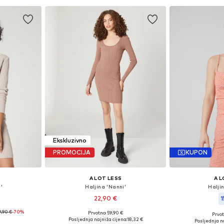
Ekskluzivno
PROMOCIJA
KUPON
A LOT LESS
A L
'
Haljina 'Nanni'
Halji
22,90 €
1
9,90 €
-70%
Prvotno: 59,90 €
Prvot
38, 40, 42
Dostupne veličine: 34, 36, 38, 40, 42, 44
Dostupne velič
Posljednja najniža cijena:
18,32 €
Posljednja na