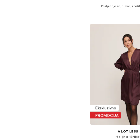
Posljednja najniža cijena:
8
Dostupne veličine: 
Dodaj u košar
Ekskluzivno
PROMOCIJA
A LOT LESS
Haljina 'Erika