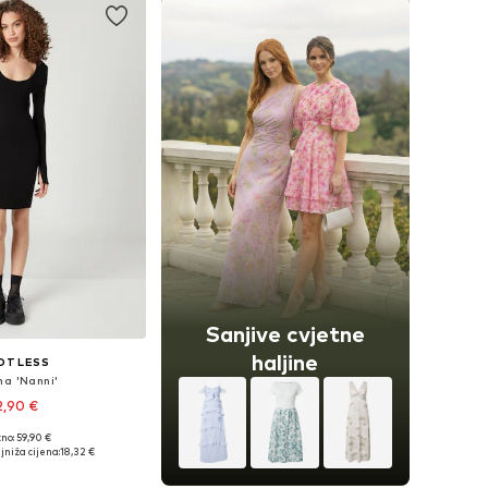
Sanjive cvjetne
haljine
OT LESS
na 'Nanni'
2,90 €
no: 59,90 €
ine: 36, 38, 40, 42
jniža cijena:
18,32 €
u košaricu