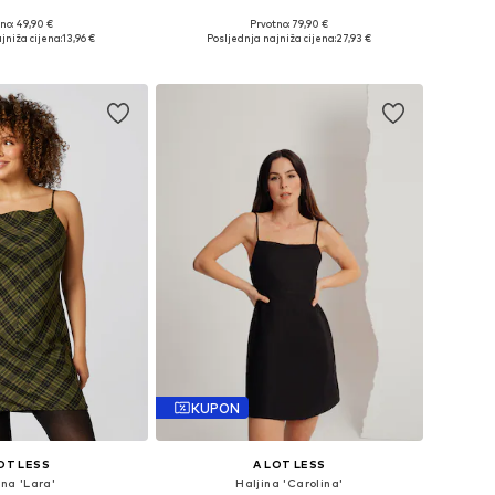
no: 49,90 €
Prvotno: 79,90 €
eličine: 40, 42
Dostupne veličine: 34, 36
jniža cijena:
13,96 €
Posljednja najniža cijena:
27,93 €
u košaricu
Dodaj u košaricu
KUPON
OT LESS
A LOT LESS
ina 'Lara'
Haljina 'Carolina'