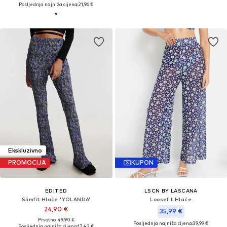
Posljednja najniža cijena:
21,96 €
Ekskluzivno
PROMOCIJA
KUPON
EDITED
LSCN BY LASCANA
Slimfit Hlače 'YOLANDA'
Loosefit Hlače
24,90 €
35,99 €
Prvotno: 49,90 €
Posljednja najniža cijena:
39,99 €
Posljednja najniža cijena:
17,43 €