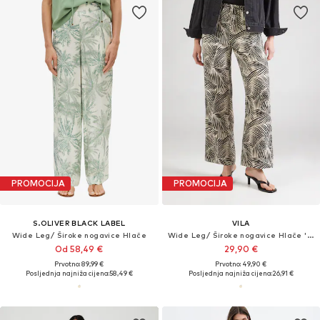
PROMOCIJA
PROMOCIJA
S.OLIVER BLACK LABEL
VILA
Wide Leg/ Široke nogavice Hlače
Wide Leg/ Široke nogavice Hlače 'VILimia Kea'
Od 58,49 €
29,90 €
Prvotno: 89,99 €
Prvotno: 49,90 €
Posljednja najniža cijena:
58,49 €
Posljednja najniža cijena:
26,91 €