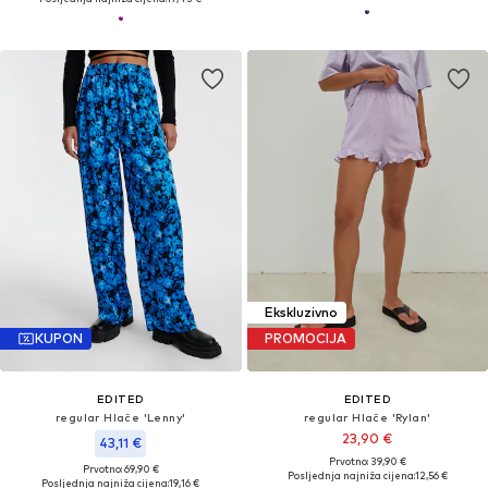
Ekskluzivno
KUPON
PROMOCIJA
EDITED
EDITED
regular Hlače 'Lenny'
regular Hlače 'Rylan'
23,90 €
43,11 €
Prvotno: 39,90 €
Prvotno: 69,90 €
Posljednja najniža cijena:
12,56 €
Posljednja najniža cijena:
19,16 €