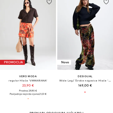
PROMOCIJA
Novo
VERO MODA
DESIGUAL
regular Hlače 'VMMARIANA'
Wide Leg/ Široke nogavice Hlače 'M. C. Lacroix'
23,90 €
149,00 €
Prvotno: 29,90 €
Posljednja najniža cijena:
21,51 €
PRONAĐI ODGOVARAJUĆI KROJ