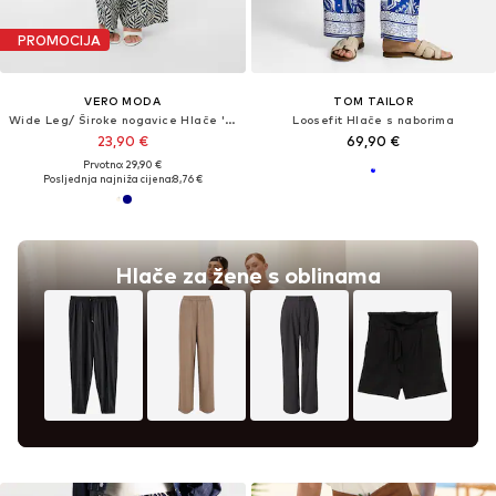
PROMOCIJA
VERO MODA
TOM TAILOR
Wide Leg/ Široke nogavice Hlače 'VMJosie'
Loosefit Hlače s naborima
23,90 €
69,90 €
Prvotno: 29,90 €
Posljednja najniža cijena:
8,76 €
Hlače za žene s oblinama