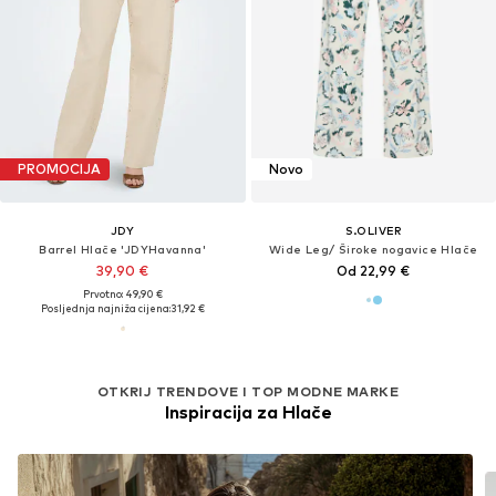
PROMOCIJA
Novo
JDY
S.OLIVER
Barrel Hlače 'JDYHavanna'
Wide Leg/ Široke nogavice Hlače
39,90 €
Od 22,99 €
Prvotno: 49,90 €
Posljednja najniža cijena:
31,92 €
OTKRIJ TRENDOVE I TOP MODNE MARKE
Inspiracija za Hlače