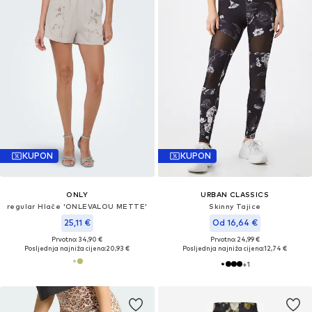
KUPON
KUPON
ONLY
URBAN CLASSICS
regular Hlače 'ONLEVALOU METTE'
Skinny Tajice
25,11 €
Od 16,64 €
Prvotno: 34,90 €
Prvotno: 24,99 €
Posljednja najniža cijena:
20,93 €
Posljednja najniža cijena:
12,74 €
+
1