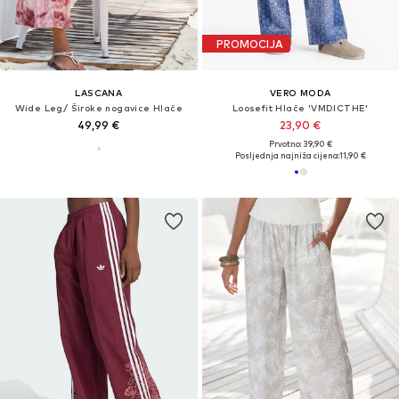
PROMOCIJA
LASCANA
VERO MODA
Wide Leg/ Široke nogavice Hlače
Loosefit Hlače 'VMDICTHE'
49,99 €
23,90 €
Prvotno: 39,90 €
Posljednja najniža cijena:
11,90 €