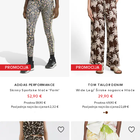
PROMOCIJA
PROMOCIJA
ADIDAS PERFORMANCE
TOM TAILOR DENIM
Skinny Sportske hlače 'Farm'
Wide Leg/ Široke nogavice Hlače
52,90 €
29,90 €
Prvotno: 59,90 €
Prvotno: 49,90 €
Posljednja najniža cijena:
42,32 €
Posljednja najniža cijena:
22,69 €