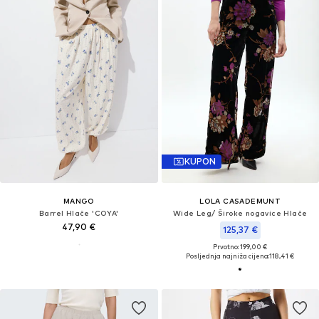
KUPON
MANGO
LOLA CASADEMUNT
Barrel Hlače 'COYA'
Wide Leg/ Široke nogavice Hlače
47,90 €
125,37 €
Prvotno: 199,00 €
Posljednja najniža cijena:
118,41 €