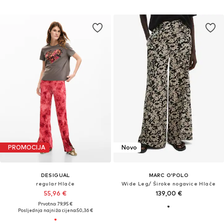
PROMOCIJA
Novo
DESIGUAL
MARC O'POLO
regular Hlače
Wide Leg/ Široke nogavice Hlače
55,96 €
139,00 €
Prvotno: 79,95 €
Posljednja najniža cijena:
50,36 €