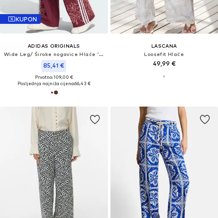
KUPON
ADIDAS ORIGINALS
LASCANA
Wide Leg/ Široke nogavice Hlače 'Firebird'
Loosefit Hlače
49,99 €
85,41 €
Prvotno: 109,00 €
Posljednja najniža cijena:
66,43 €