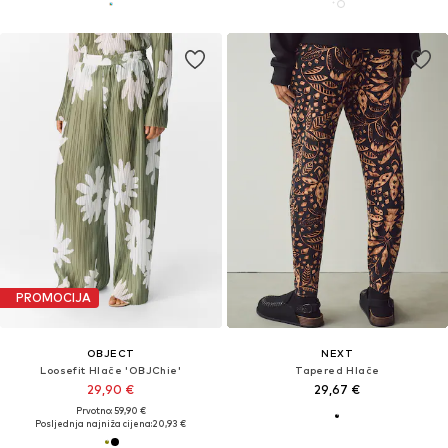
PROMOCIJA
OBJECT
NEXT
Loosefit Hlače 'OBJChie'
Tapered Hlače
29,90 €
29,67 €
Prvotno: 59,90 €
Posljednja najniža cijena:
20,93 €