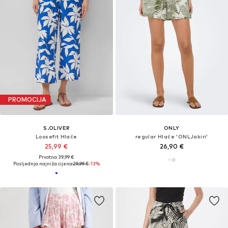
PROMOCIJA
S.OLIVER
ONLY
Loosefit Hlače
regular Hlače 'ONLJakiri'
25,99 €
26,90 €
Prvotno: 39,99 €
Posljednja najniža cijena:
29,99 €
-13%