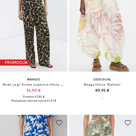
PROMOCIJA
MANGO
DESIGUAL
Wide Leg/ Široke nogavice Hlače s naborima 'Jamie'
Baggy Hlače 'Balloon'
34,90 €
89,95 €
Prvotno: 47,90 €
Posljednja najniža cijena:
31,41 €