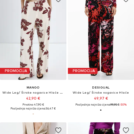
PROMOCIJA
PROMOCIJA
MANGO
DESIGUAL
Wide Leg/ Široke nogavice Hlače s naborima 'Lola'
Wide Leg/ Široke nogavice Hlače
42,90 €
49,97 €
Prvotno: 47,90 €
Posljednja najniža cijena:
99,95 €
-50%
Posljednja najniža cijena:
36,47 €