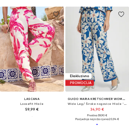
Ekskluzivno
PROMOCIJA
LASCANA
GUIDO MARIA KRETSCHMER WOMEN
Loosefit Hlače
Wide Leg/ Široke nogavice Hlače 'Rylie'
59,99 €
34,90 €
Prvotno: 59,90 €
Posljednja najniža cijena:
20,94 €