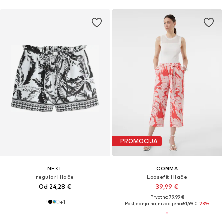
PROMOCIJA
NEXT
COMMA
regular Hlače
Loosefit Hlače
Od 24,28 €
39,99 €
Prvotno: 79,99 €
+
1
Posljednja najniža cijena:
51,99 €
-23%