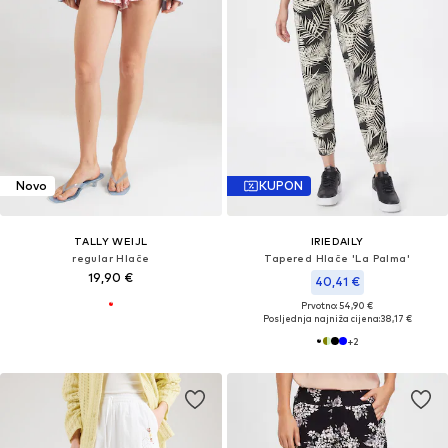
Novo
KUPON
TALLY WEIJL
IRIEDAILY
regular Hlače
Tapered Hlače 'La Palma'
19,90 €
40,41 €
Prvotno: 54,90 €
Posljednja najniža cijena:
38,17 €
+
2