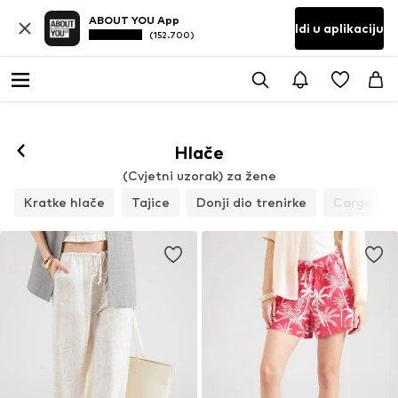
ABOUT YOU App
Idi u aplikaciju
(152.700)
Hlače
(Cvjetni uzorak) za žene
Kratke hlače
Tajice
Donji dio trenirke
Cargo hla