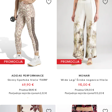
PROMOCIJA
PROMOCIJA
ADIDAS PERFORMANCE
MONARI
Skinny Sportske hlače 'FARM'
Wide Leg/ Široke nogavice Hlače
49,90 €
115,00 €
Prvotno: 59,90 €
Prvotno: 129,00 €
Posljednja najniža cijena:
42,32 €
Posljednja najniža cijena:
103,20 €