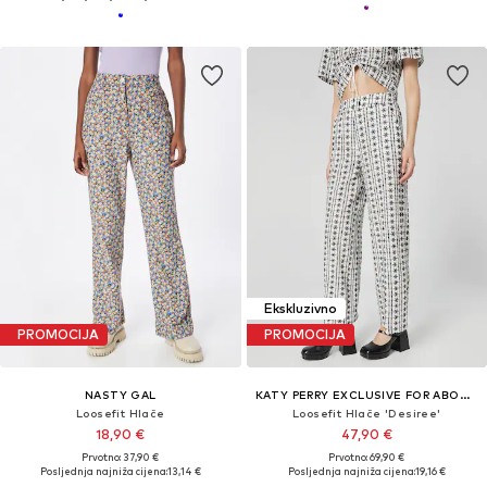
Ekskluzivno
PROMOCIJA
PROMOCIJA
NASTY GAL
KATY PERRY EXCLUSIVE FOR ABOUT YOU
Loosefit Hlače
Loosefit Hlače 'Desiree'
18,90 €
47,90 €
Prvotno: 37,90 €
Prvotno: 69,90 €
Posljednja najniža cijena:
13,14 €
Posljednja najniža cijena:
19,16 €