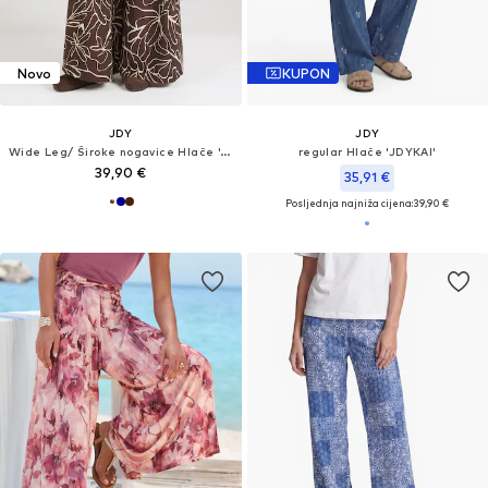
Novo
KUPON
JDY
JDY
Wide Leg/ Široke nogavice Hlače 'JDYVENUS'
regular Hlače 'JDYKAI'
39,90 €
35,91 €
Posljednja najniža cijena:
39,90 €