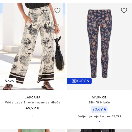
Novo
KUPON
LASCANA
VIVANCE
Wide Leg/ Široke nogavice Hlače
Slimfit Hlače
49,99 €
20,69 €
Posljednja najniža cijena:
22,99 €