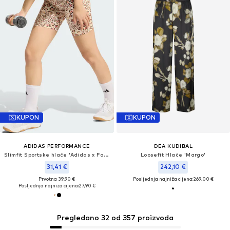
KUPON
KUPON
ADIDAS PERFORMANCE
DEA KUDIBAL
Slimfit Sportske hlače 'Adidas x Farm Rio'
Loosefit Hlače 'Margo'
31,41 €
242,10 €
Prvotno: 39,90 €
Posljednja najniža cijena:
269,00 €
Posljednja najniža cijena:
27,90 €
Pregledano 32 od 357 proizvoda