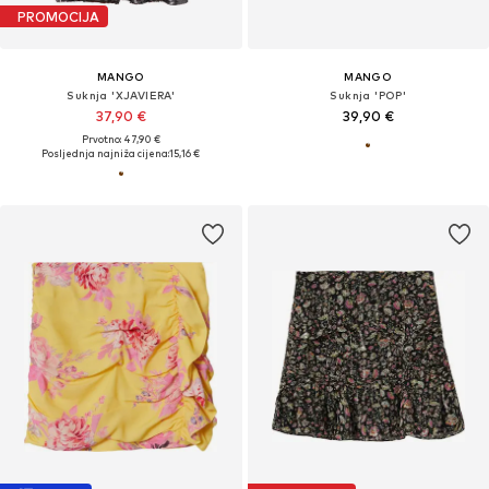
PROMOCIJA
MANGO
MANGO
Suknja 'XJAVIERA'
Suknja 'POP'
37,90 €
39,90 €
Prvotno: 47,90 €
Posljednja najniža cijena:
15,16 €