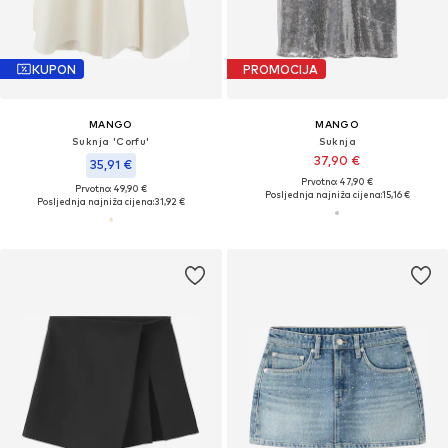
KUPON
PROMOCIJA
MANGO
MANGO
Suknja 'Corfu'
Suknja
37,90 €
35,91 €
Prvotno: 47,90 €
Prvotno: 49,90 €
Posljednja najniža cijena:
15,16 €
Posljednja najniža cijena:
31,92 €