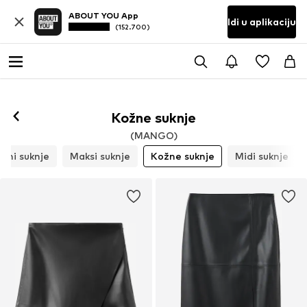
ABOUT YOU App
Idi u aplikaciju
(152.700)
Kožne suknje
(MANGO)
Mini suknje
Maksi suknje
Kožne suknje
Midi suknje