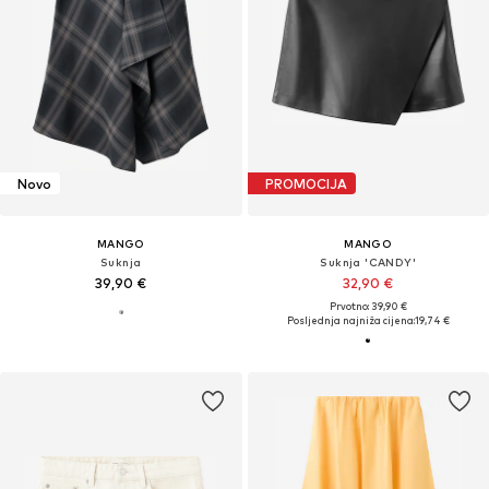
Novo
PROMOCIJA
MANGO
MANGO
Suknja
Suknja 'CANDY'
39,90 €
32,90 €
Prvotno: 39,90 €
Posljednja najniža cijena:
19,74 €