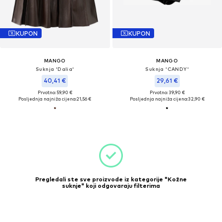
KUPON
KUPON
MANGO
MANGO
Suknja 'Dalia'
Suknja 'CANDY'
40,41 €
29,61 €
Prvotno: 59,90 €
Prvotno: 39,90 €
Posljednja najniža cijena:
21,56 €
Posljednja najniža cijena:
32,90 €
Pregledali ste sve proizvode iz kategorije "Kožne
suknje" koji odgovaraju filterima