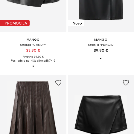
PROMOCIJA
Novo
MANGO
MANGO
Suknja 'CANDY'
Suknja 'PENCIL'
32,90 €
39,90 €
Prvotno: 39,90 €
Posljednja najniža cijena:
19,74 €