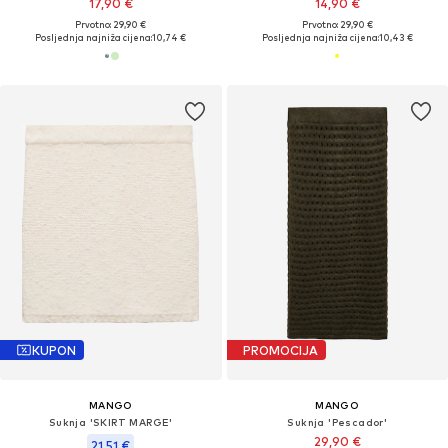
17,90 €
14,90 €
Prvotno: 29,90 €
Prvotno: 29,90 €
Posljednja najniža cijena:
10,74 €
Posljednja najniža cijena:
10,43 €
KUPON
PROMOCIJA
MANGO
MANGO
Suknja 'SKIRT MARGE'
Suknja 'Pescador'
29,90 €
21,51 €