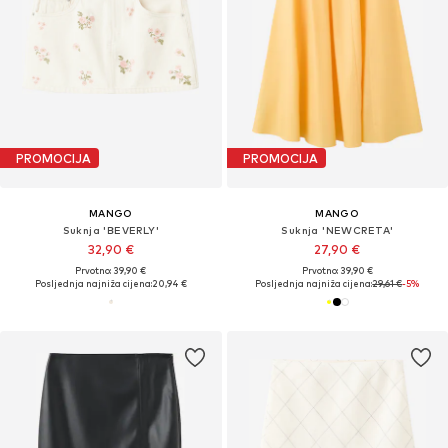
PROMOCIJA
PROMOCIJA
MANGO
MANGO
Suknja 'BEVERLY'
Suknja 'NEWCRETA'
32,90 €
27,90 €
Prvotno: 39,90 €
Prvotno: 39,90 €
Posljednja najniža cijena:
20,94 €
Posljednja najniža cijena:
29,61 €
-5%