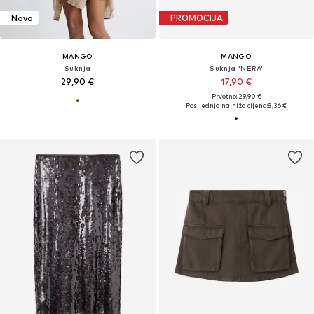
Novo
PROMOCIJA
MANGO
MANGO
Suknja
Suknja 'NERA'
29,90 €
17,90 €
Prvotno: 29,90 €
Posljednja najniža cijena:
8,36 €