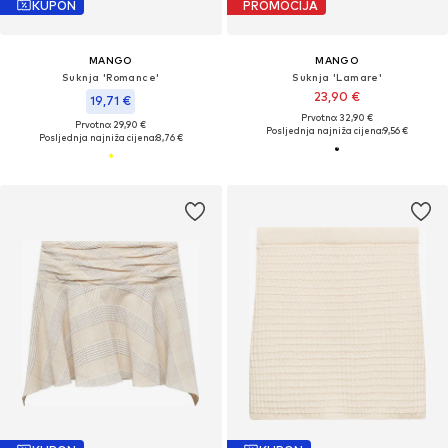
KUPON
PROMOCIJA
MANGO
MANGO
Suknja 'Romance'
Suknja 'Lamare'
23,90 €
19,71 €
Prvotno: 32,90 €
Prvotno: 29,90 €
Posljednja najniža cijena:
9,56 €
Posljednja najniža cijena:
8,76 €