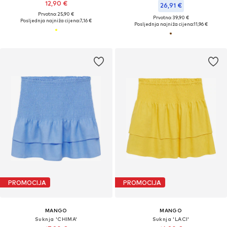
12,90 €
26,91 €
Prvotno: 25,90 €
Prvotno: 39,90 €
Posljednja najniža cijena:
7,16 €
Posljednja najniža cijena:
11,96 €
PROMOCIJA
PROMOCIJA
MANGO
MANGO
Suknja 'CHIMA'
Suknja 'LACI'