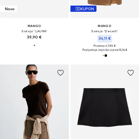
Novo
KUPON
MANGO
MANGO
Suknja 'LAURA'
Suknja 'Desert'
39,90 €
34,11 €
Prvotno: 47,90 €
Posljednja najniža cijena:
15,16 €