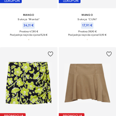
KUPON
KUPON
MANGO
MANGO
Suknja 'Montal'
Suknja 'CUNI'
34,11 €
17,91 €
Prvotno: 47,90 €
Prvotno: 39,90 €
Posljednja najniža cijena:
15,16 €
Posljednja najniža cijena:
13,93 €
PROMOCIJA
PROMOCIJA