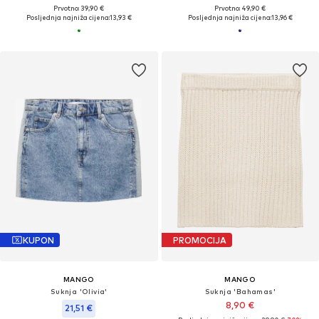
Prvotno: 39,90 €
Prvotno: 49,90 €
Posljednja najniža cijena:
13,93 €
Posljednja najniža cijena:
13,96 €
KUPON
PROMOCIJA
MANGO
MANGO
Suknja 'Olivia'
Suknja 'Bahamas'
8,90 €
21,51 €