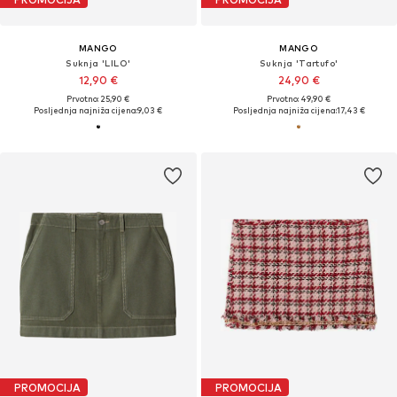
MANGO
MANGO
Suknja 'LILO'
Suknja 'Tartufo'
12,90 €
24,90 €
Prvotno: 25,90 €
Prvotno: 49,90 €
Posljednja najniža cijena:
9,03 €
Posljednja najniža cijena:
17,43 €
PROMOCIJA
PROMOCIJA