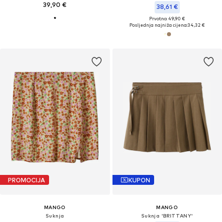
39,90 €
38,61 €
Prvotno: 49,90 €
Posljednja najniža cijena:
34,32 €
PROMOCIJA
KUPON
MANGO
MANGO
Suknja
Suknja 'BRITTANY'