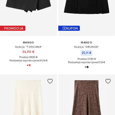
PROMOCIJA
KUPON
MANGO
MANGO
Suknja 'TOSCANA'
Suknja 'GRUNGE'
34,90 €
25,11 €
Prvotno: 39,90 €
Prvotno: 37,90 €
Posljednja najniža cijena:
33,16 €
Posljednja najniža cijena:
11,16 €