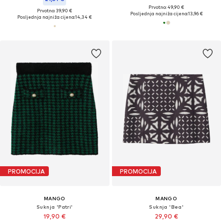
Prvotno: 49,90 €
Prvotno: 39,90 €
Posljednja najniža cijena:
13,96 €
Posljednja najniža cijena:
14,34 €
PROMOCIJA
PROMOCIJA
MANGO
MANGO
Suknja 'Patri'
Suknja 'Bea'
19,90 €
29,90 €