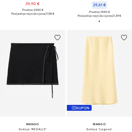
39,90 €
29,61 €
Prvotno: 49,90 €
Prvotno: 39,90 €
Posljednja najniža cijena:
17,96 €
Posljednja najniža cijena:
21,39 €
KUPON
MANGO
MANGO
Suknja 'REGALIZ'
Suknja 'Laguna'