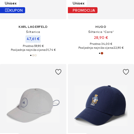
Unisex
Unisex
KUPON
PROMOCIJA
KARL LAGERFELD
HUGO
Šilterica
Šilterica 'Cara'
28,90 €
47,61 €
Prvotno: 34,00 €
Prvotno: 59,90 €
Posljednja najniža cijena:
22,90 €
Posljednja najniža cijena:
31,74 €