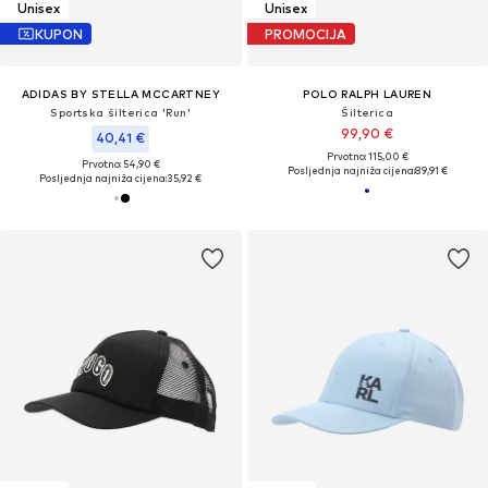
Unisex
Unisex
KUPON
PROMOCIJA
ADIDAS BY STELLA MCCARTNEY
POLO RALPH LAUREN
Sportska šilterica 'Run'
Šilterica
99,90 €
40,41 €
Prvotno: 115,00 €
Prvotno: 54,90 €
Posljednja najniža cijena:
89,91 €
Posljednja najniža cijena:
35,92 €