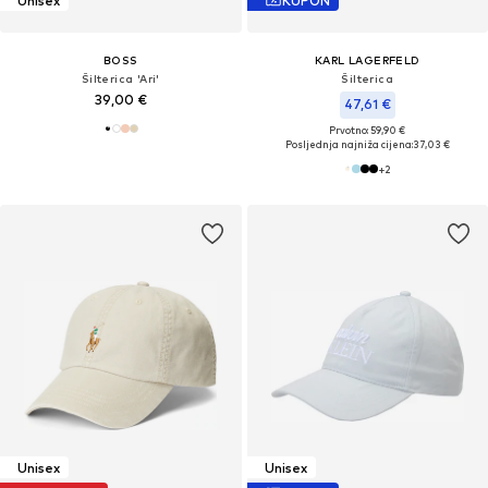
Unisex
KUPON
BOSS
KARL LAGERFELD
Šilterica 'Ari'
Šilterica
39,00 €
47,61 €
Prvotno: 59,90 €
Posljednja najniža cijena:
37,03 €
+
2
Unisex
Unisex