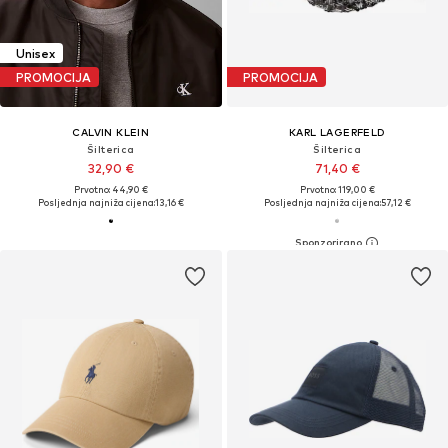
Unisex
PROMOCIJA
PROMOCIJA
CALVIN KLEIN
KARL LAGERFELD
Šilterica
Šilterica
32,90 €
71,40 €
Prvotno: 44,90 €
Prvotno: 119,00 €
Posljednja najniža cijena:
13,16 €
Posljednja najniža cijena:
57,12 €