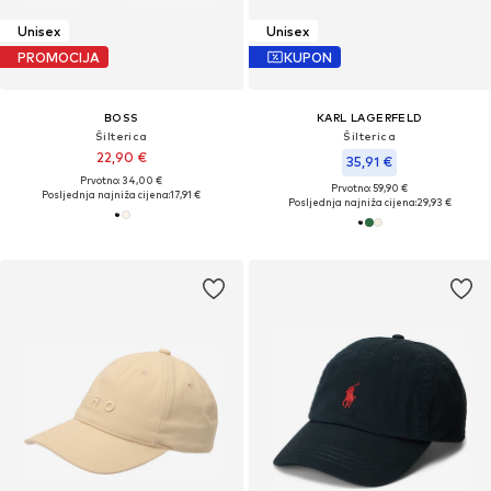
Unisex
Unisex
PROMOCIJA
KUPON
BOSS
KARL LAGERFELD
Šilterica
Šilterica
22,90 €
35,91 €
Prvotno: 34,00 €
Prvotno: 59,90 €
Posljednja najniža cijena:
17,91 €
Posljednja najniža cijena:
29,93 €