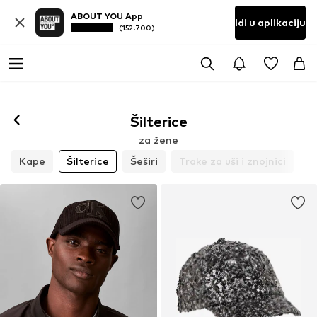
ABOUT YOU App
Idi u aplikaciju
(152.700)
Šilterice
za žene
Kape
Šilterice
Šeširi
Trake za uši i znojnici