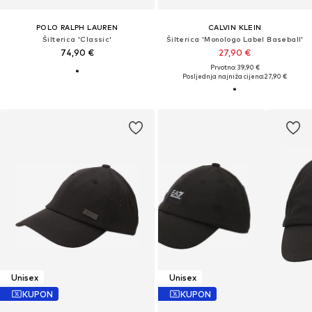
POLO RALPH LAUREN
CALVIN KLEIN
Šilterica 'Classic'
Šilterica 'Monologo Label Baseball'
74,90 €
27,90 €
Prvotno: 39,90 €
Posljednja najniža cijena:
27,90 €
Unisex
Unisex
KUPON
KUPON