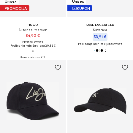
Unisex
Unisex
PROMOCIJA
KUPON
HUGO
KARL LAGERFELD
Šilterica 'Marsel'
Šilterica
34,90 €
53,91 €
Prvotno: 39,90 €
Posljednja najniža cijena:
59,90 €
Posljednja najniža cijena:
20,32 €
+
2