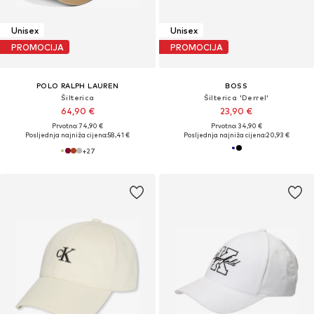
Unisex
Unisex
PROMOCIJA
PROMOCIJA
POLO RALPH LAUREN
BOSS
Šilterica
Šilterica 'Derrel'
64,90 €
23,90 €
Prvotno: 74,90 €
Prvotno: 34,90 €
Posljednja najniža cijena:
58,41 €
Posljednja najniža cijena:
20,93 €
+
27