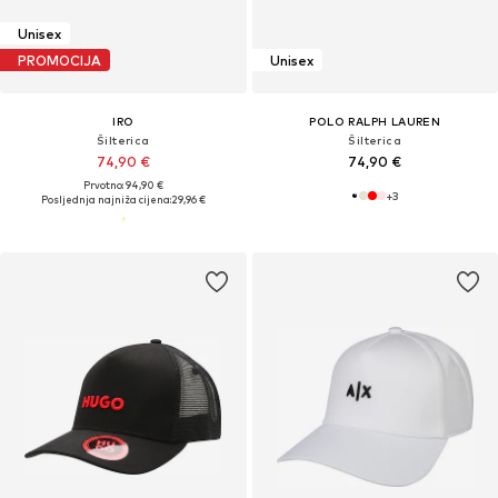
Unisex
PROMOCIJA
Unisex
IRO
POLO RALPH LAUREN
Šilterica
Šilterica
74,90 €
74,90 €
Prvotno: 94,90 €
+
3
Posljednja najniža cijena:
29,96 €