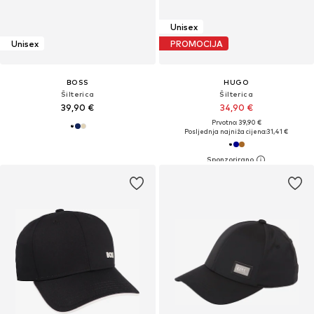
Unisex
Unisex
PROMOCIJA
BOSS
HUGO
Šilterica
Šilterica
39,90 €
34,90 €
Prvotno: 39,90 €
Posljednja najniža cijena:
31,41 €