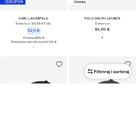
KUPON
Unisex
KARL LAGERFELD
POLO RALPH LAUREN
Šilterica 'ESSENTIAL'
Šilterica
84,90 €
52,11 €
Prvotno: 69,90 €
Posljednja najniža cijena:
37,64 €
Filtriraj i sortiraj
Unisex
Unisex