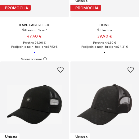
Unisex
PROMOCIJA
PROMOCIJA
KARL LAGERFELD
BOSS
Šilterica 'Ikon'
Šilterica
47,40 €
39,90 €
Prvotno: 79,00 €
Prvotno: 44,90 €
Posljednja najniža cijena:
37,92 €
Posljednja najniža cijena:
24,21 €
Unisex
Unisex