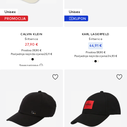
Unisex
Unisex
PROMOCIJA
KUPON
CALVIN KLEIN
KARL LAGERFELD
Šilterica
Šilterica
27,90 €
44,91 €
Prvotno: 39,90 €
Prvotno: 59,90 €
Posljednja najniža cijena:
25,11 €
Posljednja najniža cijena:
34,93 €