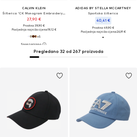
CALVIN KLEIN
ADIDAS BY STELLA MCCARTNEY
Šilterica 'CK Monogram Embroidery Baseball'
Sportska šilterica
27,90 €
40,41 €
Prvotno: 39,90 €
Prvotno: 49,90 €
Posljednja najniža cijena:
19,12 €
Posljednja najniža cijena:
26,91 €
+
5
Pregledano 32 od 267 proizvoda