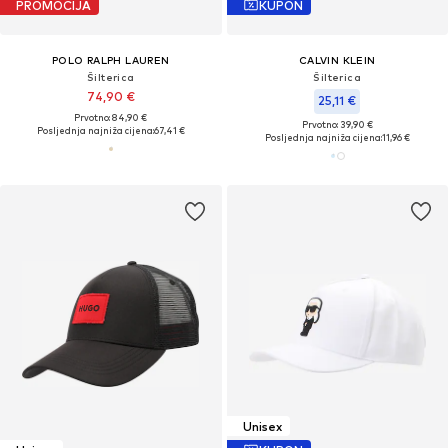
PROMOCIJA
KUPON
POLO RALPH LAUREN
CALVIN KLEIN
Šilterica
Šilterica
74,90 €
25,11 €
Prvotno: 84,90 €
Prvotno: 39,90 €
Posljednja najniža cijena:
67,41 €
Posljednja najniža cijena:
11,96 €
Unisex