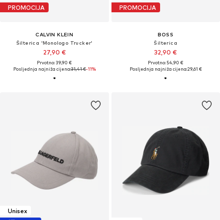
PROMOCIJA
PROMOCIJA
CALVIN KLEIN
BOSS
Šilterica 'Monologo Trucker'
Šilterica
27,90 €
32,90 €
Prvotno: 39,90 €
Prvotno: 54,90 €
Posljednja najniža cijena:
31,41 €
-11%
Posljednja najniža cijena:
29,61 €
Unisex