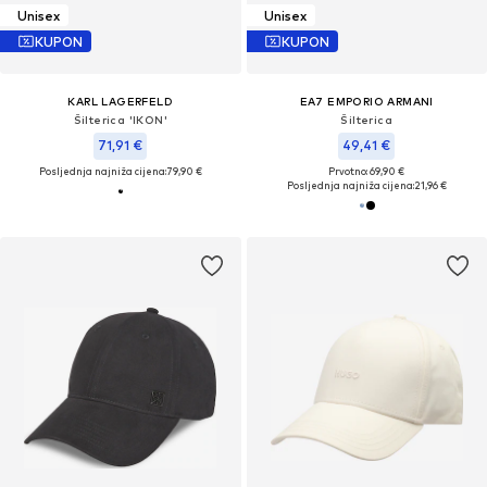
Unisex
Unisex
KUPON
KUPON
KARL LAGERFELD
EA7 EMPORIO ARMANI
Šilterica 'IKON'
Šilterica
71,91 €
49,41 €
Posljednja najniža cijena:
79,90 €
Prvotno: 69,90 €
Posljednja najniža cijena:
21,96 €