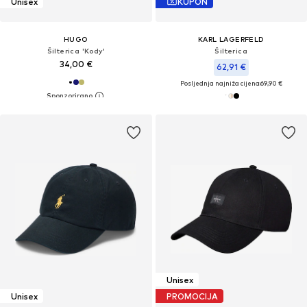
Unisex
KUPON
HUGO
KARL LAGERFELD
Šilterica 'Kody'
Šilterica
34,00 €
62,91 €
Posljednja najniža cijena:
69,90 €
Unisex
Unisex
PROMOCIJA