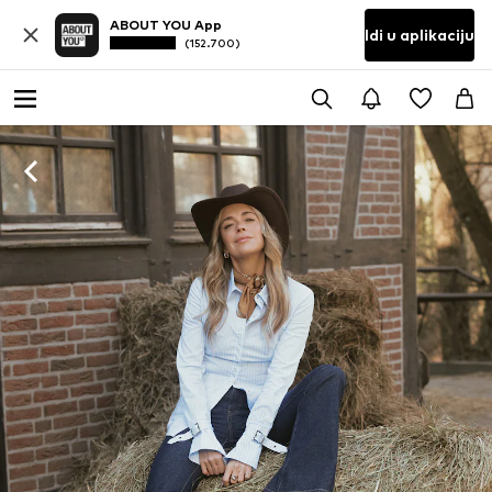
ABOUT YOU App
Idi u aplikaciju
(152.700)