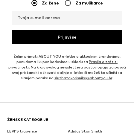
Za žene
Za muškarce
Tvoja e-mail adresa
Prijavi se
Želim primati ABOUT YOU e-letke o aktualnim trendovima,
ponudama i kupon kodovima u skladu sa
Pravila o zaštiti
privatnosti
. Na kraju svakog newslettera postoji opcija za povući
svoj pristanak i otkazati daljnje e-letke ili možeš to učiniti sa
slanjem poruke na
sluzbazakorisnike@aboutyou.hr
.
ŽENSKE KATEGORIJE
LEVI'S traperice
Adidas Stan Smith