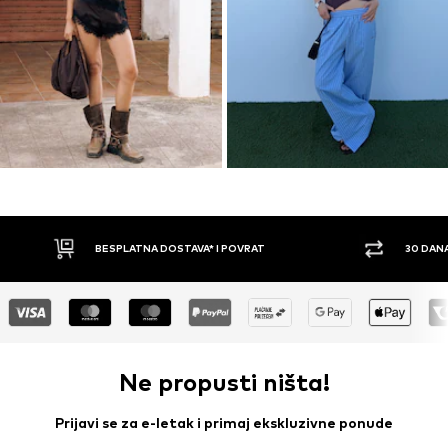
30 DANA PRAVO NA POVRAT
PLAĆ
Ne propusti ništa!
Prijavi se za e-letak i primaj ekskluzivne ponude