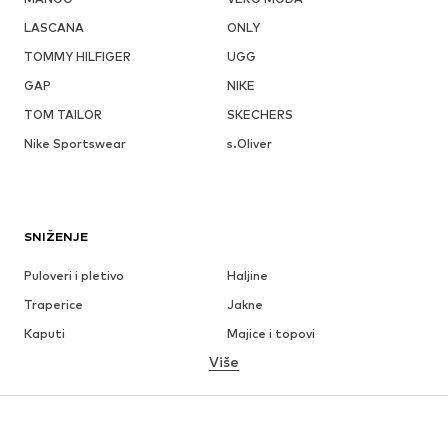
LASCANA
ONLY
TOMMY HILFIGER
UGG
GAP
NIKE
TOM TAILOR
SKECHERS
Nike Sportswear
s.Oliver
SNIŽENJE
Puloveri i pletivo
Haljine
Traperice
Jakne
Kaputi
Majice i topovi
Više
Hlače
Donje rublje
Suknje
Bluze i tunike
Sweater majice i trenirke
Sakoi