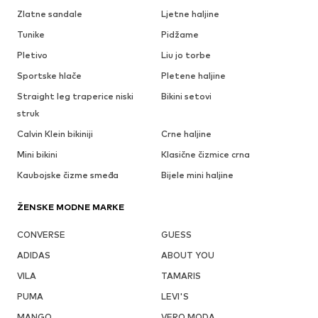
Zlatne sandale
Ljetne haljine
Tunike
Pidžame
Pletivo
Liu jo torbe
Sportske hlače
Pletene haljine
Straight leg traperice niski
Bikini setovi
struk
Calvin Klein bikiniji
Crne haljine
Mini bikini
Klasične čizmice crna
Kaubojske čizme smeđa
Bijele mini haljine
ŽENSKE MODNE MARKE
CONVERSE
GUESS
ADIDAS
ABOUT YOU
VILA
TAMARIS
PUMA
LEVI'S
MANGO
VERO MODA