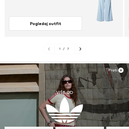
Pogledaj outfit
1
/
7
Prati
VIŠE OD