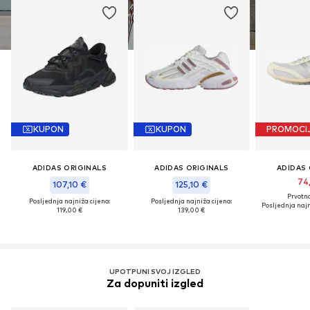
KUPON
KUPON
PROMOCI
ADIDAS ORIGINALS
ADIDAS ORIGINALS
ADIDAS 
74
107,10 €
125,10 €
Prvotno
Posljednja najniža cijena:
Posljednja najniža cijena:
Posljednja najn
119,00 €
139,00 €
UPOTPUNI SVOJ IZGLED
Za dopuniti izgled