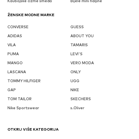
Kaubojske čizme smeđa
Bijele mini haljine
ŽENSKE MODNE MARKE
CONVERSE
GUESS
ADIDAS
ABOUT YOU
VILA
TAMARIS
PUMA
LEVI'S
MANGO
VERO MODA
LASCANA
ONLY
TOMMY HILFIGER
UGG
GAP
NIKE
TOM TAILOR
SKECHERS
Nike Sportswear
s.Oliver
OTKRIJ VIŠE KATEGORIJA