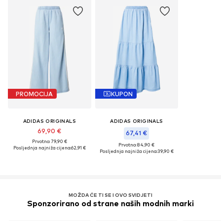
PROMOCIJA
KUPON
ADIDAS ORIGINALS
ADIDAS ORIGINALS
69,90 €
67,41 €
Prvotno: 79,90 €
Prvotno: 84,90 €
Posljednja najniža cijena:
62,91 €
Posljednja najniža cijena:
39,90 €
MOŽDA ĆE TI SE I OVO SVIDJETI
Sponzorirano od strane naših modnih marki