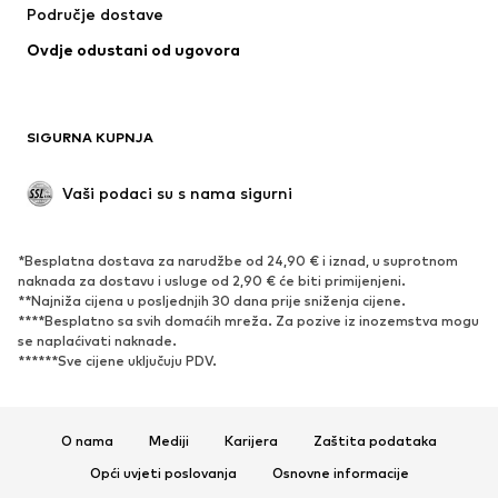
Područje dostave
Donje rublje
Bluze i tunike
Ovdje odustani od ugovora
Kaputi
Suknje
Kupaći kostimi
Sweater majice i trenirke
Sakoi
Kombinezoni
SIGURNA KUPNJA
Veći brojevi
Odjeća za trudnice
Posebne prigode
Ekskluzivno
Vaši podaci su s nama sigurni
Recikliranje
*Besplatna dostava za narudžbe od 24,90 € i iznad, u suprotnom
OBUĆA
naknada za dostavu i usluge od 2,90 € će biti primijenjeni.
**Najniža cijena u posljednjih 30 dana prije sniženja cijene.
Novo
Popularno
****Besplatno sa svih domaćih mreža. Za pozive iz inozemstva mogu
se naplaćivati ​​naknade.
Tenisice
Čizmice
******Sve cijene uključuju PDV.
Salonke & visoke pete
Čizme
Sandale
Niske cipele
Sportska obuća
Balerinke
O nama
Mediji
Karijera
Zaštita podataka
Natikače
Papuče
Opći uvjeti poslovanja
Osnovne informacije