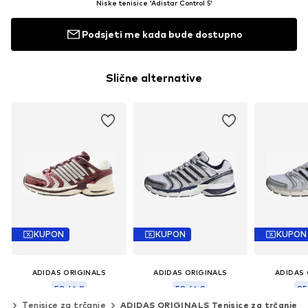
Niske tenisice 'Adistar Control 5'
Podsjeti me kada bude dostupno
Slične alternative
KUPON
KUPON
KUPON
ADIDAS ORIGINALS
ADIDAS ORIGINALS
ADIDAS 
58,41 €
58,41 €
85
ce
Tenisice za trčanje
ADIDAS ORIGINALS Tenisice za trčanje
Prvotno: 109,00 €
Prvotno: 109,00 €
Prvotno