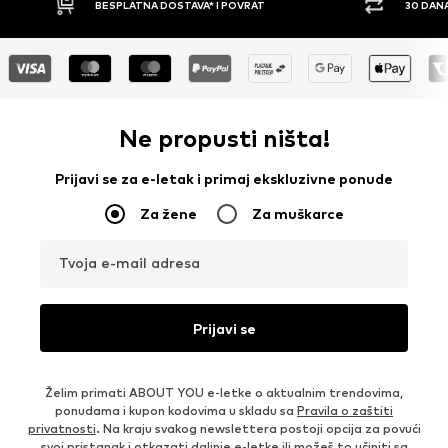
ESPLATNA DOSTAVA* I POVRAT
30 DANA PRAVO NA POVRA
Ne propusti ništa!
Prijavi se za e-letak i primaj ekskluzivne ponude
Za žene
Za muškarce
Tvoja e-mail adresa
Prijavi se
Želim primati ABOUT YOU e-letke o aktualnim trendovima,
ponudama i kupon kodovima u skladu sa
Pravila o zaštiti
privatnosti
. Na kraju svakog newslettera postoji opcija za povući
svoj pristanak i otkazati daljnje e-letke ili možeš to učiniti sa