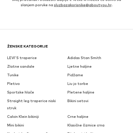
slanjem poruke na
sluzbazakorisnike@aboutyou.hr
.
ŽENSKE KATEGORIJE
LEVI'S traperice
Adidas Stan Smith
Zlatne sandale
Ljetne haljine
Tunike
Pidžame
Pletivo
Liu jo torbe
Sportske hlače
Pletene haljine
Straight leg traperice niski
Bikini setovi
struk
Calvin Klein bikiniji
Crne haljine
Mini bikini
Klasične čizmice crna