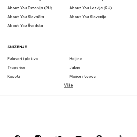
About You Estonija (RU)
About You Latvija (RU)
About You Slovačka
About You Slovenija
About You Švedska
SNIŽENJE
Puloveri i pletivo
Haljine
Traperice
Jakne
Kaputi
Majice i topovi
Više
Hlače
Donje rublje
Suknje
Bluze i tunike
Sweater majice i trenirke
Sakoi
Kupaći kostimi
Kombinezoni
Veći brojevi
Odjeća za trudnice
Obuća
Sport