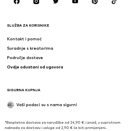
Dodaci
Premium
ODJEĆA
SLUŽBA ZA KORISNIKE
Novo
Popularno
Haljine
Traperice
Kontakt i pomoć
Majice i topovi
Hlače
Suradnje s kreatorima
Jakne
Puloveri i pletivo
Područje dostave
Donje rublje
Bluze i tunike
Ovdje odustani od ugovora
Kaputi
Suknje
Kupaći kostimi
Sweater majice i trenirke
Sakoi
Kombinezoni
SIGURNA KUPNJA
Veći brojevi
Odjeća za trudnice
Posebne prigode
Ekskluzivno
Vaši podaci su s nama sigurni
Recikliranje
*Besplatna dostava za narudžbe od 24,90 € i iznad, u suprotnom
OBUĆA
naknada za dostavu i usluge od 2,90 € će biti primijenjeni.