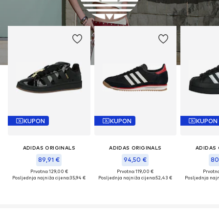
KUPON
KUPON
KUPON
ADIDAS ORIGINALS
ADIDAS ORIGINALS
ADIDAS 
89,91 €
94,50 €
80
Prvotno: 129,00 €
Prvotno: 119,00 €
Prvotno
Posljednja najniža cijena:
35,94 €
Posljednja najniža cijena:
52,43 €
Posljednja najn