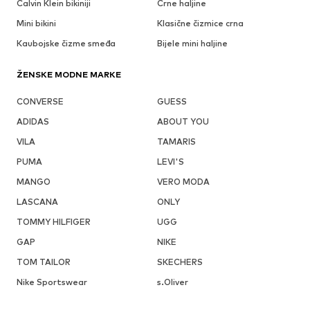
Calvin Klein bikiniji
Crne haljine
Mini bikini
Klasične čizmice crna
Kaubojske čizme smeđa
Bijele mini haljine
ŽENSKE MODNE MARKE
CONVERSE
GUESS
ADIDAS
ABOUT YOU
VILA
TAMARIS
PUMA
LEVI'S
MANGO
VERO MODA
LASCANA
ONLY
TOMMY HILFIGER
UGG
GAP
NIKE
TOM TAILOR
SKECHERS
Nike Sportswear
s.Oliver