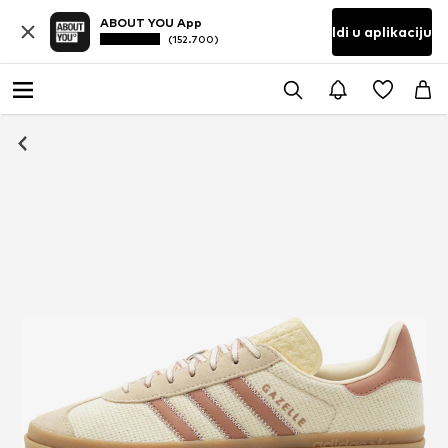
ABOUT YOU App
Idi u aplikaciju
(152.700)