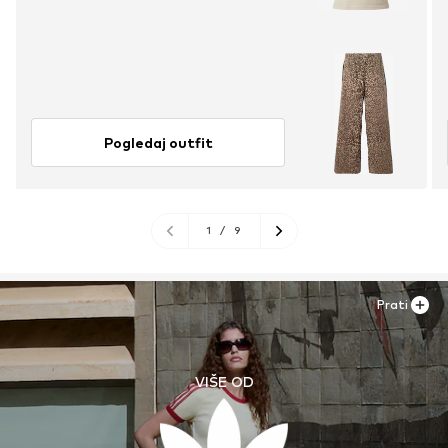
Pogledaj outfit
1
/
9
Prati
VIŠE OD