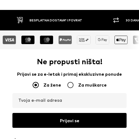
30 DANA PRAVO NA POVRAT
PLAĆ
Ne propusti ništa!
Prijavi se za e-letak i primaj ekskluzivne ponude
Za žene
Za muškarce
Tvoja e-mail adresa
Prijavi se