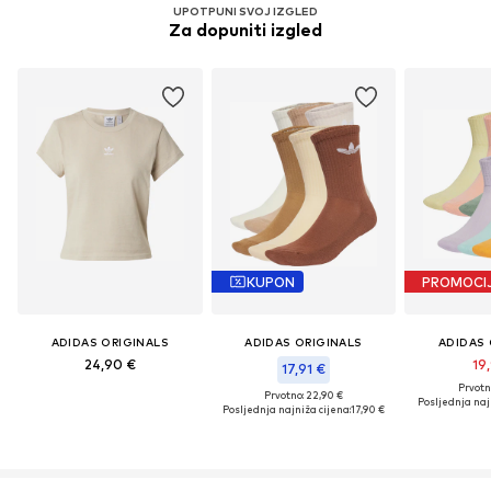
UPOTPUNI SVOJ IZGLED
Za dopuniti izgled
KUPON
PROMOCI
ADIDAS ORIGINALS
ADIDAS ORIGINALS
ADIDAS 
24,90 €
19
17,91 €
Prvotn
Prvotno: 22,90 €
Posljednja naj
Posljednja najniža cijena:
17,90 €