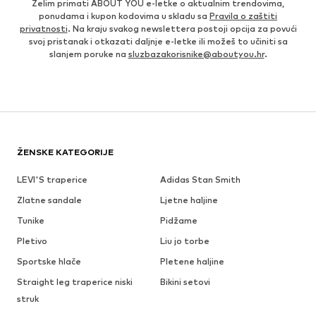
Želim primati ABOUT YOU e-letke o aktualnim trendovima,
ponudama i kupon kodovima u skladu sa
Pravila o zaštiti
privatnosti
. Na kraju svakog newslettera postoji opcija za povući
svoj pristanak i otkazati daljnje e-letke ili možeš to učiniti sa
slanjem poruke na
sluzbazakorisnike@aboutyou.hr
.
ŽENSKE KATEGORIJE
LEVI'S traperice
Adidas Stan Smith
Zlatne sandale
Ljetne haljine
Tunike
Pidžame
Pletivo
Liu jo torbe
Sportske hlače
Pletene haljine
Straight leg traperice niski
Bikini setovi
struk