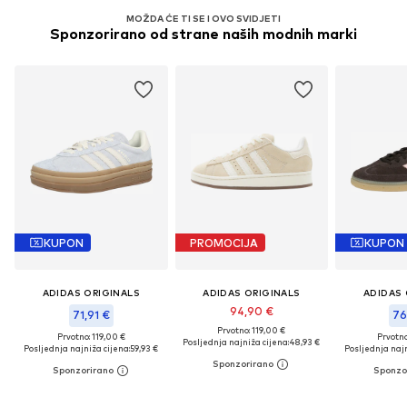
MOŽDA ĆE TI SE I OVO SVIDJETI
Sponzorirano od strane naših modnih marki
KUPON
PROMOCIJA
KUPON
ADIDAS ORIGINALS
ADIDAS ORIGINALS
ADIDAS 
94,90 €
71,91 €
76
Prvotno: 119,00 €
Prvotno: 119,00 €
Prvotno
Posljednja najniža cijena:
48,93 €
Posljednja najniža cijena:
59,93 €
Posljednja najn