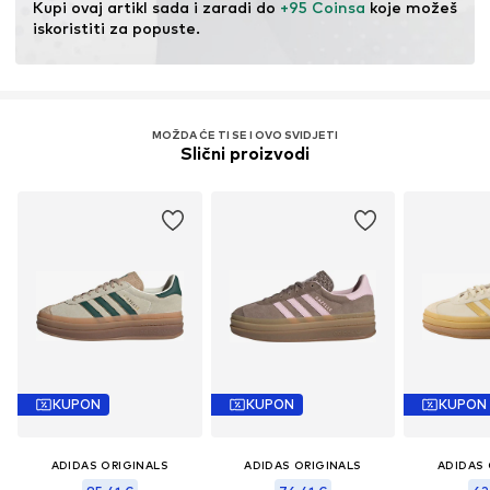
Kupi ovaj artikl sada i zaradi do 
+95 Coinsa
 koje možeš 
iskoristiti za popuste.
MOŽDA ĆE TI SE I OVO SVIDJETI
Slični proizvodi
KUPON
KUPON
KUPON
ADIDAS ORIGINALS
ADIDAS ORIGINALS
ADIDAS 