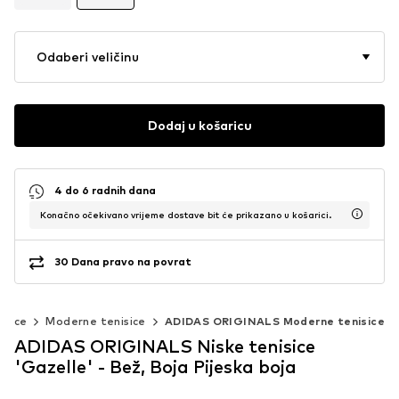
Odaberi veličinu
Dodaj u košaricu
4 do 6 radnih dana
Konačno očekivano vrijeme dostave bit će prikazano u košarici.
30 Dana pravo na povrat
isice
Moderne tenisice
ADIDAS ORIGINALS Moderne tenisice
ADIDAS ORIGINALS Niske tenisice
'Gazelle' - Bež, Boja Pijeska boja