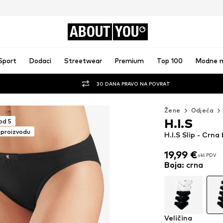
ABOUT
YOU
Sport
Dodaci
Streetwear
Premium
Top 100
Modne 
30 DANA PRAVO NA POVRAT
Žene
Odjeća
H.I.S
od 5
 proizvodu
H.I.S Slip - Crna
19,99 €
ukl. PDV
19,99 €
ukl. PDV
Boja
:
crna
Veličina