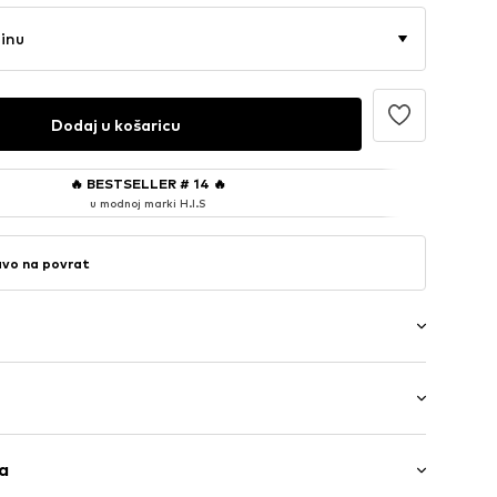
činu
Dodaj u košaricu
🔥
BESTSELLER # 14
🔥
u modnoj marki H.I.S
avo na povrat
nje od 5
ga
 visoki struk