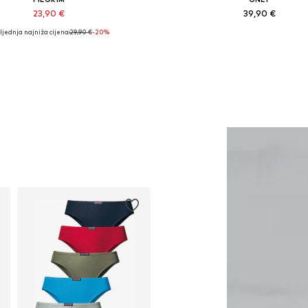
23,90 €
39,90 €
ljednja najniža cijena:
29,90 €
-20%
Dostupne veličine: One Size
Dostupne veličine: S, M, L
Dodaj u košaricu
Dodaj u košaricu