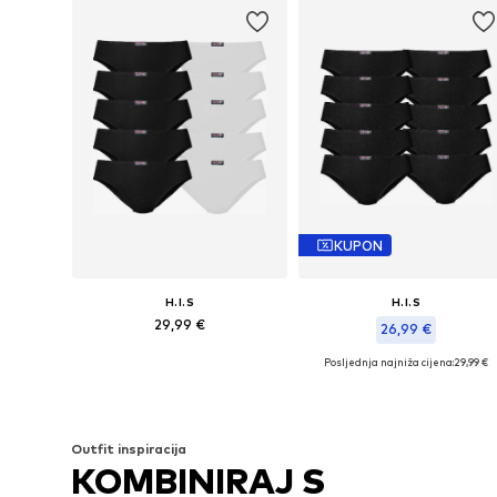
KUPON
H.I.S
H.I.S
29,99 €
26,99 €
Posljednja najniža cijena:
29,99 €
Dostupne veličine: XS, S, L, XXL, XXXL
Dostupne veličine: S, L, XL, XXX
Dodaj u košaricu
Dodaj u košaricu
Outfit inspiracija
KOMBINIRAJ S