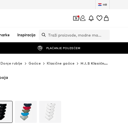
HR
1
marke
Inspiracija
PLAĆANJE POUZEĆEM
Donje rublje
Gaćice
Klasične gaćice
H.I.S Klasične gaćice
 boja