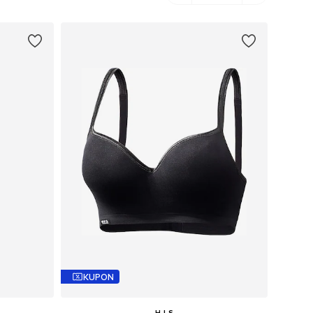
KUPON
H.I.S