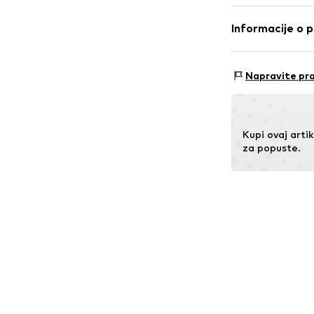
Br. proizvoda
HI
Materijal: 95% 
Informacije o 
AproductZ Gmb
Werner-Otto-St
Napravite pra
22179 Hamburg
customer-servi
Kupi ovaj artik
za popuste.