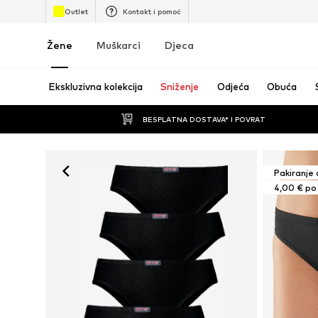
Outlet
Kontakt i pomoć
Žene
Muškarci
Djeca
Ekskluzivna kolekcija
Sniženje
Odjeća
Obuća
BESPLATNA DOSTAVA* I POVRAT
Pakiranje 
4,00 € po