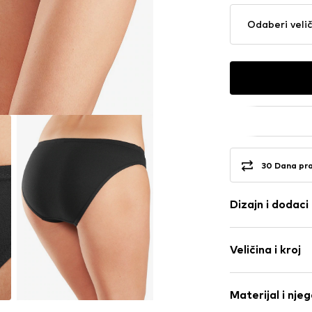
Odaberi veli
30 Dana pr
Dizajn i dodaci
Logo print
Veličina i kroj
Jersey
Zakrpa marke
Paket: Pakira
Mekani grip
Materijal i nje
Struk: Srednje