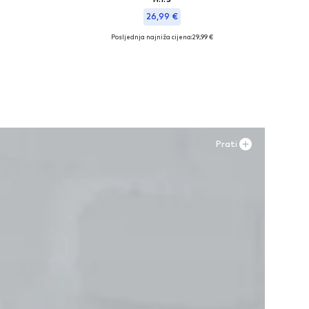
26,99 €
Posljednja najniža cijena:
29,99 €
Dostupne veličine: 70 A, 70 C, 80 AA, 85 AA
Dodaj u košaricu
Prati