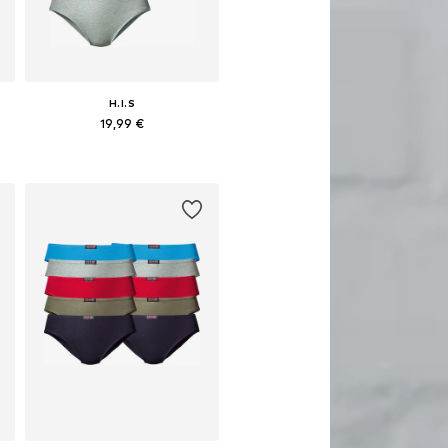
H.I.S
19,99 €
Dostupno u više veličina
Dodaj u košaricu