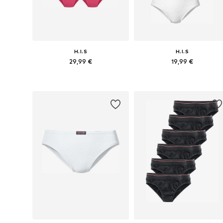
H.I.S
H.I.S
29,99 €
19,99 €
Dostupno u više veličina
Dostupno u više veličina
Dodaj u košaricu
Dodaj u košaricu