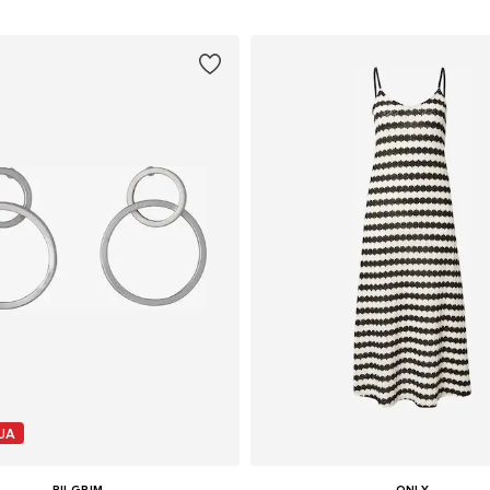
JA
PILGRIM
ONLY