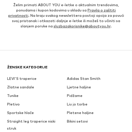
Želim primati ABOUT YOU e-letke o aktualnim trendovima,
ponudama i kupon kodovima u skladu sa
Pravila o zaštiti
privatnosti
. Na kraju svakog newslettera postoji opcija za povući
svoj pristanak i otkazati daljnje e-letke ili možeš to učiniti sa
slanjem poruke na
sluzbazakorisnike@aboutyou.hr
.
ŽENSKE KATEGORIJE
LEVI'S traperice
Adidas Stan Smith
Zlatne sandale
Ljetne haljine
Tunike
Pidžame
Pletivo
Liu jo torbe
Sportske hlače
Pletene haljine
Straight leg traperice niski
Bikini setovi
struk