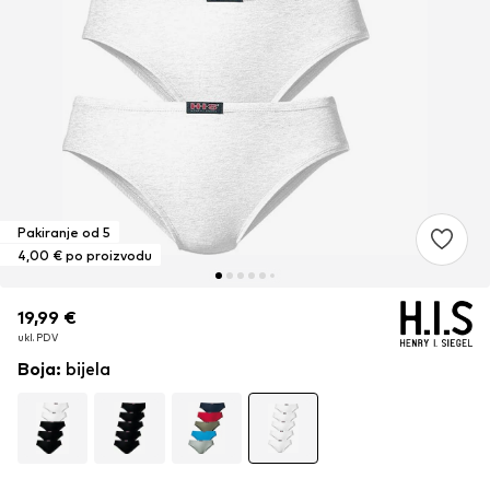
Pakiranje od 5
4,00 € po proizvodu
19,99 €
19,99 €
ukl. PDV
ukl. PDV
Boja
:
bijela