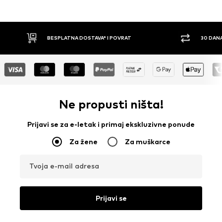
BESPLATNA DOSTAVA* I POVRAT
30 DAN
Ne propusti ništa!
Prijavi se za e-letak i primaj ekskluzivne ponude
Za žene
Za muškarce
Tvoja e-mail adresa
Prijavi se