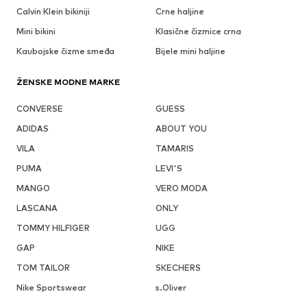
Calvin Klein bikiniji
Crne haljine
Mini bikini
Klasične čizmice crna
Kaubojske čizme smeđa
Bijele mini haljine
ŽENSKE MODNE MARKE
CONVERSE
GUESS
ADIDAS
ABOUT YOU
VILA
TAMARIS
PUMA
LEVI'S
MANGO
VERO MODA
LASCANA
ONLY
TOMMY HILFIGER
UGG
GAP
NIKE
TOM TAILOR
SKECHERS
Nike Sportswear
s.Oliver