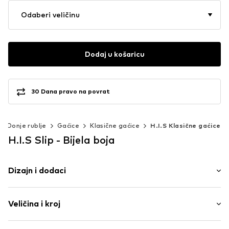
Odaberi veličinu
Dodaj u košaricu
30 Dana pravo na povrat
Donje rublje
Gaćice
Klasične gaćice
H.I.S Klasične gaćice
H.I.S Slip - Bijela boja
Dizajn i dodaci
Logo print
Veličina i kroj
Jersey
Mekani grip
Paket: Pakiranje od 5