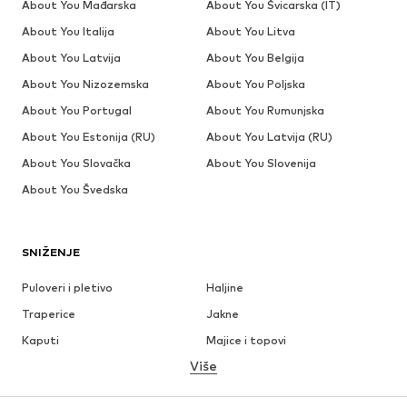
About You Mađarska
About You Švicarska (IT)
About You Italija
About You Litva
About You Latvija
About You Belgija
About You Nizozemska
About You Poljska
About You Portugal
About You Rumunjska
About You Estonija (RU)
About You Latvija (RU)
About You Slovačka
About You Slovenija
About You Švedska
SNIŽENJE
Puloveri i pletivo
Haljine
Traperice
Jakne
Kaputi
Majice i topovi
Više
Hlače
Donje rublje
Suknje
Bluze i tunike