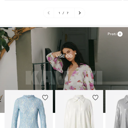
1
/
7
Prati
VIŠE OD