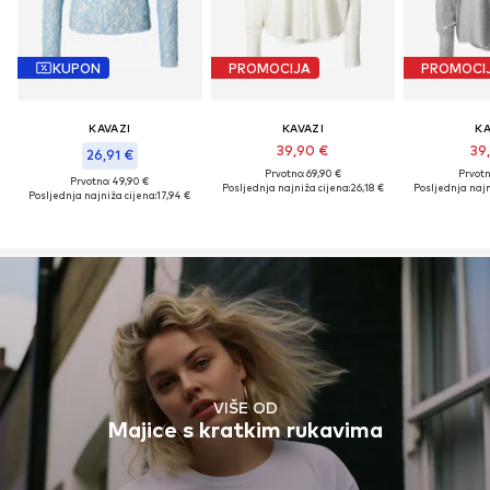
KUPON
PROMOCIJA
PROMOCI
KAVAZI
KAVAZI
KA
39,90 €
39
26,91 €
Prvotno: 69,90 €
Prvotn
Prvotno: 49,90 €
Posljednja najniža cijena:
26,18 €
Posljednja najn
Posljednja najniža cijena:
17,94 €
VIŠE OD
Majice s kratkim rukavima