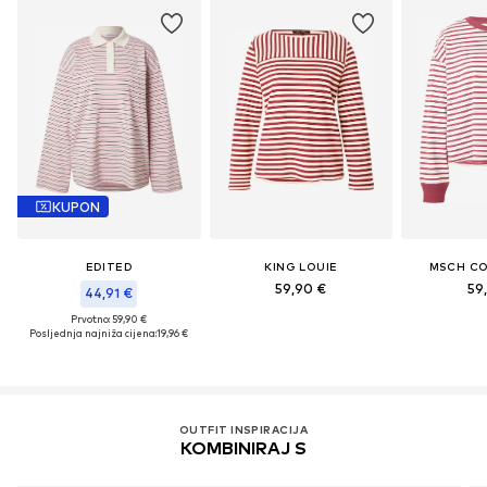
KUPON
EDITED
KING LOUIE
MSCH C
59,90 €
59
44,91 €
Prvotno: 59,90 €
Posljednja najniža cijena:
19,96 €
OUTFIT INSPIRACIJA
KOMBINIRAJ S