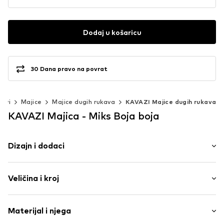
Dodaj u košaricu
30 Dana pravo na povrat
povi
Majice
Majice dugih rukava
KAVAZI Majice dugih rukava
KAVAZI Majica - Miks Boja boja
Dizajn i dodaci
prugasto
Veličina i kroj
Jersey
Dolčevita
Dužina rukava: Dugački rukavi
Materijal i njega
Dužina: Normalna duljina
Br. proizvoda
KVZ0054001000001