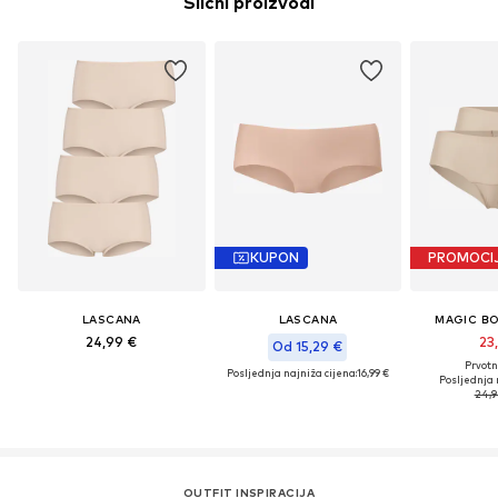
Slični proizvodi
KUPON
PROMOCI
LASCANA
LASCANA
MAGIC B
24,99 €
23
Od 15,29 €
Prvotn
Posljednja najniža cijena:
16,99 €
Posljednja 
24,9
OUTFIT INSPIRACIJA