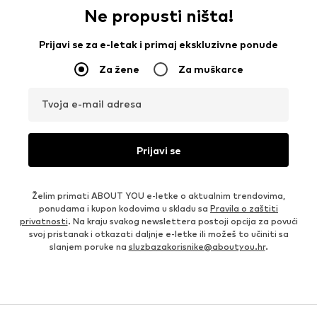
Ne propusti ništa!
Prijavi se za e-letak i primaj ekskluzivne ponude
Za žene
Za muškarce
Tvoja e-mail adresa
Prijavi se
Želim primati ABOUT YOU e-letke o aktualnim trendovima,
ponudama i kupon kodovima u skladu sa
Pravila o zaštiti
privatnosti
. Na kraju svakog newslettera postoji opcija za povući
svoj pristanak i otkazati daljnje e-letke ili možeš to učiniti sa
slanjem poruke na
sluzbazakorisnike@aboutyou.hr
.