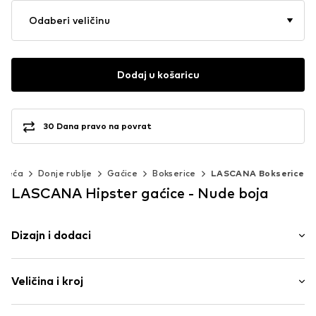
Odaberi veličinu
Dodaj u košaricu
30 Dana pravo na povrat
djeća
Donje rublje
Gaćice
Bokserice
LASCANA Bokserice
LASCANA Hipster gaćice - Nude boja
Dizajn i dodaci
Jednobojno
Veličina i kroj
Jersey
Mekani grip
Paket: Pakiranje od 3