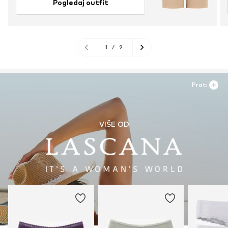
Pogledaj outfit
1
/
9
Prati
VIŠE OD