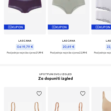
KUPON
KUPON
KUPON
LASCANA
LASCANA
LA
Od 19,79 €
20,69 €
22
Posljednja najniža cijena:
21,99 €
Posljednja najniža cijena:
22,99 €
Posljednja najn
UPOTPUNI SVOJ IZGLED
Za dopuniti izgled