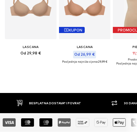
KUPON
PROMOCI
LASCANA
LASCANA
PI
Od 29,98 €
11
Od 26,99 €
Prvotn
Posljednja najniža cijena:
29,99 €
Posljednja najn
VRAT
30 DANA PRAVO NA POVRAT