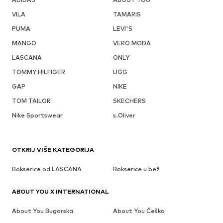
VILA
TAMARIS
PUMA
LEVI'S
MANGO
VERO MODA
LASCANA
ONLY
TOMMY HILFIGER
UGG
GAP
NIKE
TOM TAILOR
SKECHERS
Nike Sportswear
s.Oliver
OTKRIJ VIŠE KATEGORIJA
Bokserice od LASCANA
Bokserice u bež
ABOUT YOU X INTERNATIONAL
About You Bugarska
About You Češka