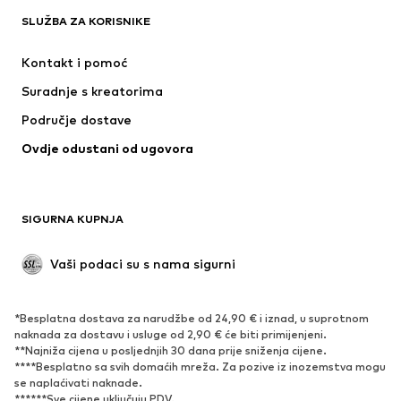
SLUŽBA ZA KORISNIKE
Novo
Popularno
Haljine
Traperice
Kontakt i pomoć
Majice i topovi
Hlače
Suradnje s kreatorima
Jakne
Puloveri i pletivo
Područje dostave
Donje rublje
Bluze i tunike
Ovdje odustani od ugovora
Kaputi
Suknje
Kupaći kostimi
Sweater majice i trenirke
Sakoi
Kombinezoni
SIGURNA KUPNJA
Veći brojevi
Odjeća za trudnice
Posebne prigode
Ekskluzivno
Vaši podaci su s nama sigurni
Recikliranje
*Besplatna dostava za narudžbe od 24,90 € i iznad, u suprotnom
OBUĆA
naknada za dostavu i usluge od 2,90 € će biti primijenjeni.
**Najniža cijena u posljednjih 30 dana prije sniženja cijene.
Novo
Popularno
****Besplatno sa svih domaćih mreža. Za pozive iz inozemstva mogu
se naplaćivati ​​naknade.
Tenisice
Čizmice
******Sve cijene uključuju PDV.