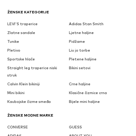
ŽENSKE KATEGORIJE
LEVI'S traperice
Adidas Stan Smith
Zlatne sandale
Ljetne haljine
Tunike
Pidžame
Pletivo
Liu jo torbe
Sportske hlače
Pletene haljine
Straight leg traperice niski
Bikini setovi
struk
Calvin Klein bikiniji
Crne haljine
Mini bikini
Klasične čizmice crna
Kaubojske čizme smeđa
Bijele mini haljine
ŽENSKE MODNE MARKE
CONVERSE
GUESS
ADIDAS
ABOUT YOU