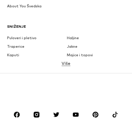
About You Švedska
SNIŽENJE
Puloveri i pletivo
Haljine
Traperice
Jakne
Kaputi
Majice i topovi
Više
Hlače
Donje rublje
Suknje
Bluze i tunike
Sweater majice i trenirke
Sakoi
Kupaći kostimi
Kombinezoni
Veći brojevi
Odjeća za trudnice
Obuća
Sport
Dodaci
Premium
ODJEĆA