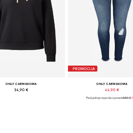
PROMOCIJA
ONLY CARMAKOMA
ONLY CARMAKOMA
34,90 €
44,90 €
Posljednja najniža cijena:
49,90 €
-
pne veličine: XXL, 4XL, 6XL, 7XL
Dostupno u više veličina
Dodaj u košaricu
Dodaj u košaricu