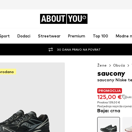
ABOUT
YOU
Sport
Dodaci
Streetwear
Premium
Top 100
Modne 
30 DANA PRAVO NA POVRAT
Žene
Obuća
saucony
prodano
saucony Niske t
PROMOCIJA
PROMOCIJA
125,00 €
ukl
125,00 €
ukl
Prvotno: 139,00 €
Posljednja najniža cijena:
Prvotno: 139,00 €
Boja
:
crna
Posljednja najniža cijena: