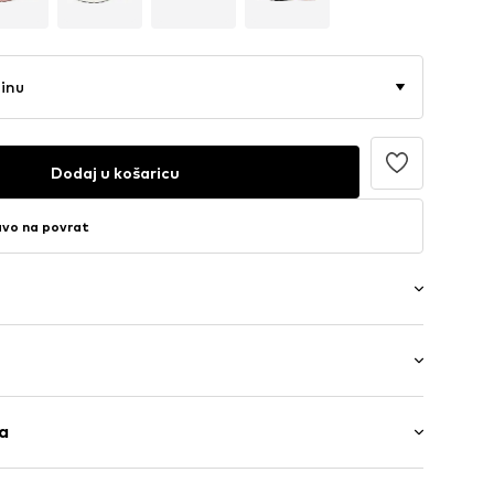
činu
Dodaj u košaricu
avo na povrat
uložak za cipele
ice: Niska peta (0-3 cm)
g sloja
ga
a
 (dye to match)