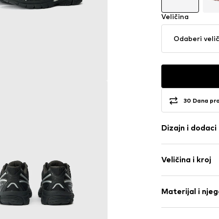
Veličina
Odaberi veli
30 Dana pr
Dizajn i dodaci
Logo print
Veličina i kroj
Okrugli vrh
Podstavljeni 
Visina potpet
Potplat gazno
Materijal i nje
Pojačana pet
Šavovi u tonu