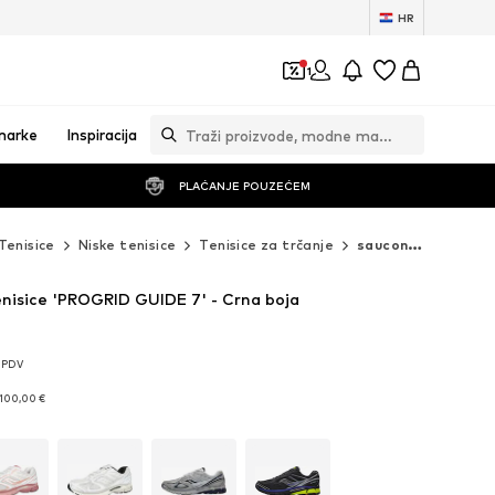
HR
1
marke
Inspiracija
PLAĆANJE POUZEĆEM
Tenisice
Niske tenisice
Tenisice za trčanje
saucony Tenisice za trčanje
enisice 'PROGRID GUIDE 7' - Crna boja
. PDV
. PDV
100,00 €
100,00 €