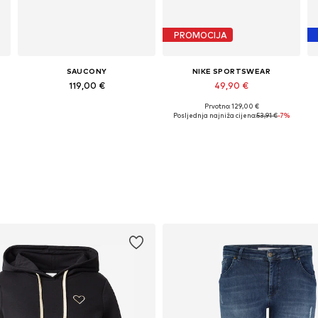
PROMOCIJA
SAUCONY
NIKE SPORTSWEAR
119,00 €
49,90 €
Prvotno: 129,00 €
Dostupno u više veličina
Dostupno u više veličina
Posljednja najniža cijena:
53,91 €
-7%
Dodaj u košaricu
Dodaj u košaricu