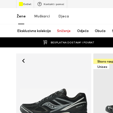
Outlet
Kontakt i pomoć
Žene
Muškarci
Djeca
Ekskluzivna kolekcija
Sniženje
Odjeća
Obuća
BESPLATNA DOSTAVA* I POVRAT
Skoro ras
Unisex