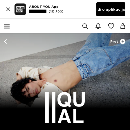
ABOUT YOU App
Idi u aplikaciju
(152.700)
Prati