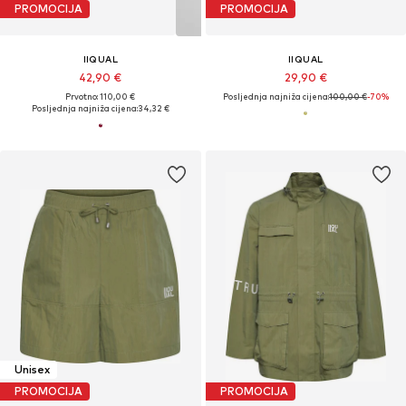
PROMOCIJA
PROMOCIJA
IIQUAL
IIQUAL
42,90 €
29,90 €
Prvotno: 110,00 €
Posljednja najniža cijena:
100,00 €
-70%
Posljednja najniža cijena:
34,32 €
Unisex
PROMOCIJA
PROMOCIJA