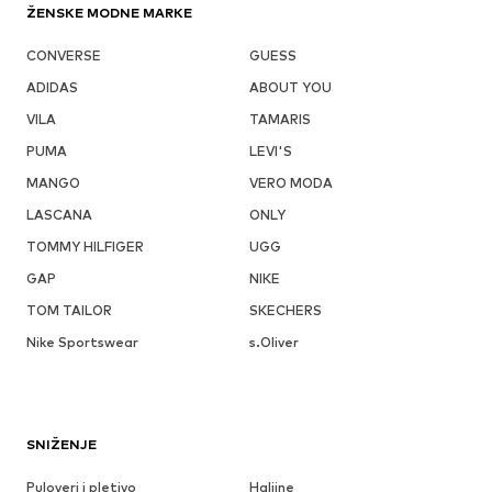
ŽENSKE MODNE MARKE
CONVERSE
GUESS
ADIDAS
ABOUT YOU
VILA
TAMARIS
PUMA
LEVI'S
MANGO
VERO MODA
LASCANA
ONLY
TOMMY HILFIGER
UGG
GAP
NIKE
TOM TAILOR
SKECHERS
Nike Sportswear
s.Oliver
SNIŽENJE
Puloveri i pletivo
Haljine