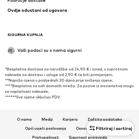
Područje dostave
Donje rublje
Bluze i tunike
Ovdje odustani od ugovora
Kaputi
Suknje
Kupaći kostimi
Sweater majice i trenirke
Sakoi
Kombinezoni
SIGURNA KUPNJA
Veći brojevi
Odjeća za trudnice
Posebne prigode
Ekskluzivno
Vaši podaci su s nama sigurni
Recikliranje
*Besplatna dostava za narudžbe od 24,90 € i iznad, u suprotnom
OBUĆA
naknada za dostavu i usluge od 2,90 € će biti primijenjeni.
**Najniža cijena u posljednjih 30 dana prije sniženja cijene.
Novo
Popularno
****Besplatno sa svih domaćih mreža. Za pozive iz inozemstva mogu
se naplaćivati ​​naknade.
Tenisice
Čizmice
******Sve cijene uključuju PDV.
Salonke & visoke pete
Čizme
Sandale
Niske cipele
Sportska obuća
Balerinke
O nama
Mediji
Karijera
Zaštita podataka
Natikače
Papuče
Filtriraj i sortiraj
Opći uvjeti poslovanja
Osnovne informacije
Ekskluzivno
Pristupačnost
Sigurnost proizvoda