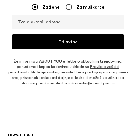
Za žene
Za muškarce
Tvoja e-mail adresa
Prijavi se
Želim primati ABOUT YOU e-letke o aktualnim trendovima,
ponudama i kupon kodovima u skladu sa
Pravila o zaštiti
privatnosti
. Na kraju svakog newslettera postoji opcija za povući
svoj pristanak i otkazati daljnje e-letke ili možeš to učiniti sa
slanjem poruke na
sluzbazakorisnike@aboutyou.hr
.