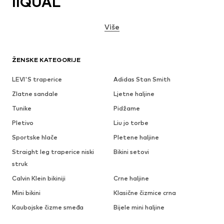
IIQUAL
Više
ŽENSKE KATEGORIJE
LEVI'S traperice
Adidas Stan Smith
Zlatne sandale
Ljetne haljine
Tunike
Pidžame
Pletivo
Liu jo torbe
Sportske hlače
Pletene haljine
Straight leg traperice niski
Bikini setovi
struk
Calvin Klein bikiniji
Crne haljine
Mini bikini
Klasične čizmice crna
Kaubojske čizme smeđa
Bijele mini haljine