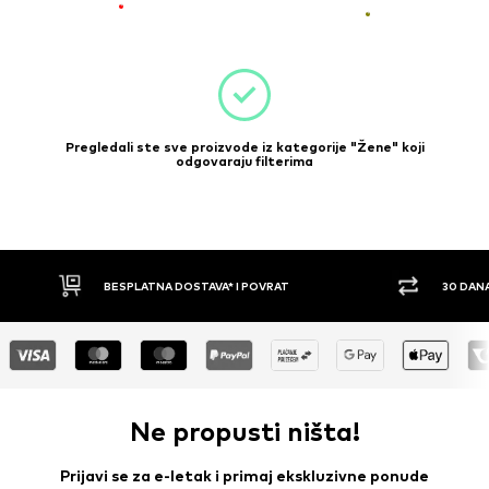
Pregledali ste sve proizvode iz kategorije "Žene" koji
odgovaraju filterima
ESPLATNA DOSTAVA* I POVRAT
30 DANA PRAVO NA POVRA
Ne propusti ništa!
Prijavi se za e-letak i primaj ekskluzivne ponude