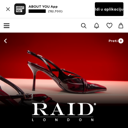
ABOUT YOU App
Idi u aplikaciju
(152.700)
Prati