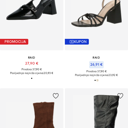
PROMOCIJA
KUPON
RAID
RAID
27,90 €
26,91 €
Prvotno: 37,90 €
Prvotno: 37,90 €
Posljednja najniža cijena:
20,93 €
Posljednja najniža cijena:
23,92 €