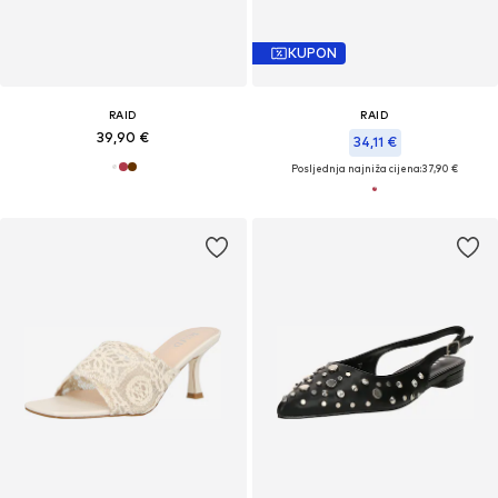
KUPON
RAID
RAID
39,90 €
34,11 €
Posljednja najniža cijena:
37,90 €