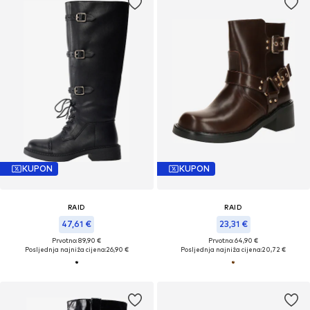
KUPON
KUPON
RAID
RAID
47,61 €
23,31 €
Prvotno: 89,90 €
Prvotno: 64,90 €
Posljednja najniža cijena:
26,90 €
Posljednja najniža cijena:
20,72 €