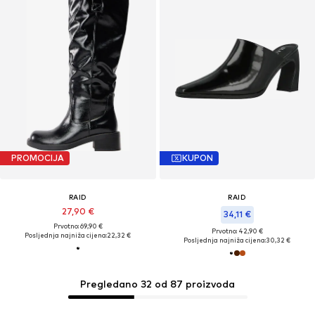
PROMOCIJA
KUPON
RAID
RAID
27,90 €
34,11 €
Prvotno: 69,90 €
Prvotno: 42,90 €
Posljednja najniža cijena:
22,32 €
Posljednja najniža cijena:
30,32 €
Pregledano 32 od 87 proizvoda