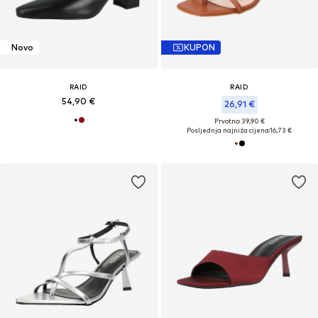
Novo
KUPON
RAID
RAID
54,90 €
26,91 €
Prvotno: 39,90 €
Posljednja najniža cijena:
16,73 €