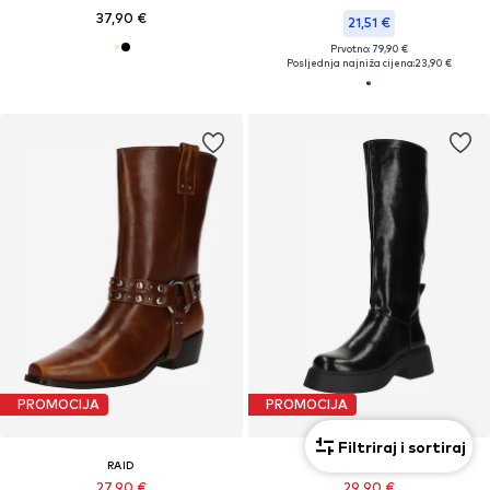
37,90 €
21,51 €
Prvotno: 79,90 €
Posljednja najniža cijena:
23,90 €
PROMOCIJA
PROMOCIJA
Filtriraj i sortiraj
RAID
RAID
27,90 €
29,90 €