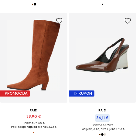
PROMOCIJA
KUPON
RAID
RAID
29,90 €
34,11 €
Prvotno: 74,90 €
Prvotno: 54,90 €
Posljednja najniža cijena:
23,92 €
Posljednja najniža cijena:
17,16 €