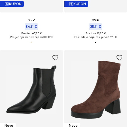
KUPON
KUPON
RAID
RAID
34,11 €
25,11 €
Prvotno: 47,90 €
Prvotno: 39,90 €
Posljednja najniža cijena:
30,32 €
Posljednja najniža cijena:
27,90 €
Novo
Novo