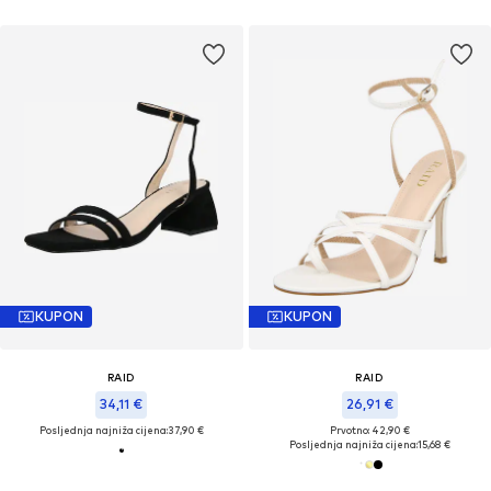
KUPON
KUPON
RAID
RAID
34,11 €
26,91 €
Posljednja najniža cijena:
37,90 €
Prvotno: 42,90 €
Posljednja najniža cijena:
15,68 €