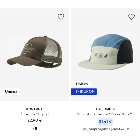
Unisex
Unisex
KUPON
MUSTANG
COLUMBIA
Šilterica 'Taylor'
Sportska šilterica 'Creek Side™'
22,90 €
31,41 €
Posljednja najniža cijena:
34,90 €