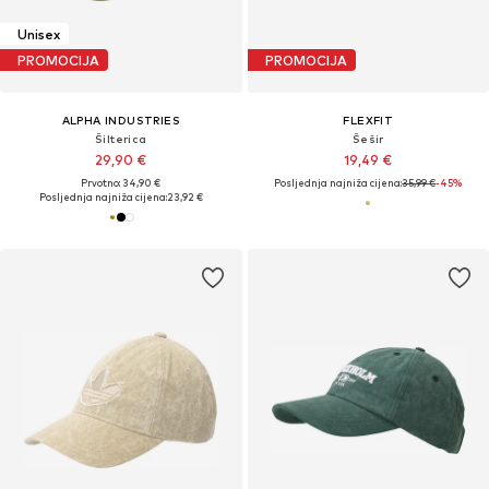
Unisex
PROMOCIJA
PROMOCIJA
ALPHA INDUSTRIES
FLEXFIT
Šilterica
Šešir
29,90 €
19,49 €
Prvotno: 34,90 €
Posljednja najniža cijena:
35,99 €
-45%
Posljednja najniža cijena:
23,92 €