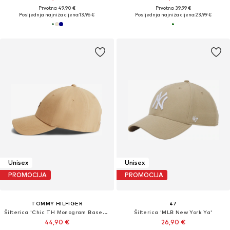
Prvotno: 49,90 €
Prvotno: 39,99 €
Posljednja najniža cijena:
13,96 €
Posljednja najniža cijena:
23,99 €
Unisex
Unisex
PROMOCIJA
PROMOCIJA
TOMMY HILFIGER
47
Šilterica 'Chic TH Monogram Baseball'
Šilterica 'MLB New York Ya'
44,90 €
26,90 €