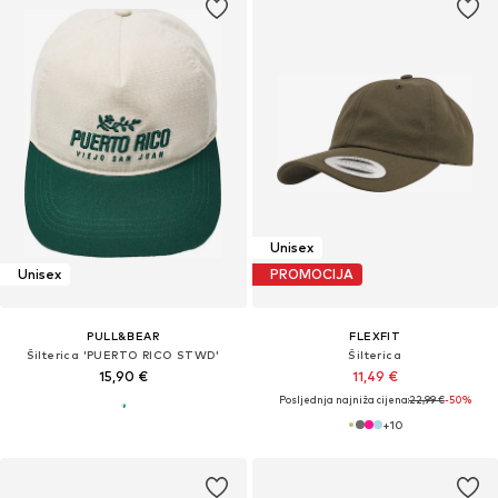
Unisex
Unisex
PROMOCIJA
PULL&BEAR
FLEXFIT
Šilterica 'PUERTO RICO STWD'
Šilterica
15,90 €
11,49 €
Posljednja najniža cijena:
22,99 €
-50%
+
10