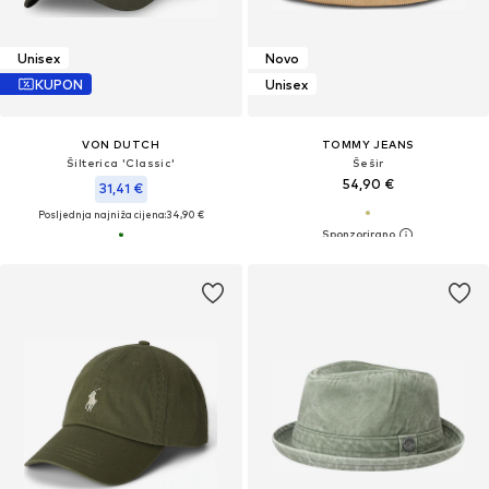
Unisex
Novo
KUPON
Unisex
VON DUTCH
TOMMY JEANS
Šilterica 'Classic'
Šešir
54,90 €
31,41 €
Posljednja najniža cijena:
34,90 €