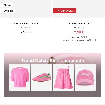
Novo
Unisex
PROMOCIJA
ADIDAS ORIGINALS
STUDIOSELECT
Šilterica
Šilterica
27,90 €
11,90 €
Prvotno: 14,90 €
Posljednja najniža cijena:
10,71 €
Trend Color: Pink Lemonade