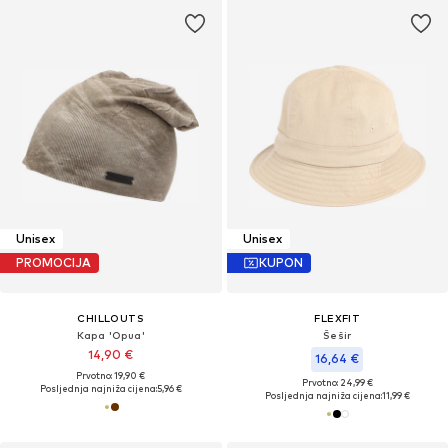
Unisex
Unisex
PROMOCIJA
KUPON
CHILLOUTS
FLEXFIT
Kapa 'Opua'
Šešir
14,90 €
16,64 €
Prvotno: 19,90 €
Prvotno: 24,99 €
Posljednja najniža cijena:
5,96 €
Posljednja najniža cijena:
11,99 €