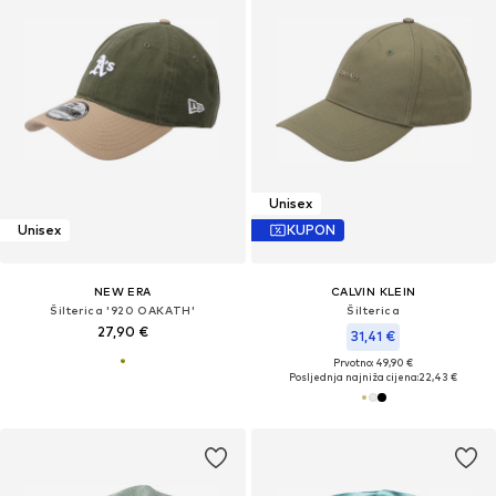
Unisex
Unisex
KUPON
NEW ERA
CALVIN KLEIN
Šilterica '920 OAKATH'
Šilterica
27,90 €
31,41 €
Prvotno: 49,90 €
Posljednja najniža cijena:
22,43 €