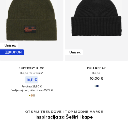
Unisex
KUPON
Unisex
SUPERDRY & CO
PULL&BEAR
Kapa 'Surplus'
Kapa
10,00 €
16,11 €
Prvotno: 29,90 €
Posljednja najniža cijena:
15,22 €
OTKRIJ TRENDOVE I TOP MODNE MARKE
Inspiracija za Šeširi i kape