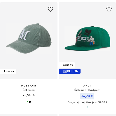
Unisex
Unisex
KUPON
MUSTANG
AND1
Šilterica
Šilterica 'Badges'
25,90 €
34,20 €
Posljednja najniža cijena:
38,00 €