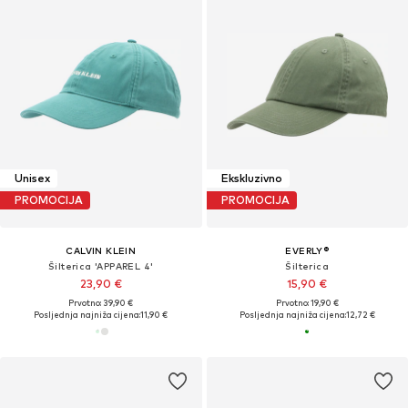
Unisex
Ekskluzivno
PROMOCIJA
PROMOCIJA
CALVIN KLEIN
EVERLY®
Šilterica 'APPAREL 4'
Šilterica
23,90 €
15,90 €
Prvotno: 39,90 €
Prvotno: 19,90 €
Posljednja najniža cijena:
11,90 €
Posljednja najniža cijena:
12,72 €