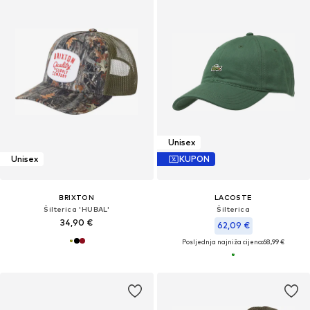
Unisex
Unisex
KUPON
BRIXTON
LACOSTE
Šilterica 'HUBAL'
Šilterica
34,90 €
62,09 €
Posljednja najniža cijena:
68,99 €