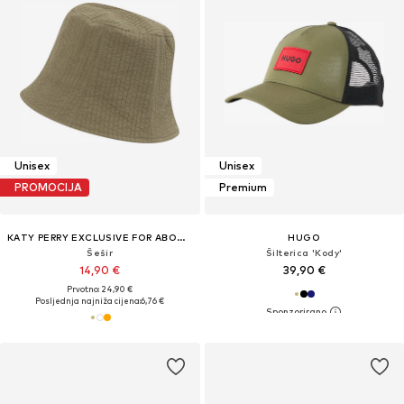
Unisex
Unisex
PROMOCIJA
Premium
KATY PERRY EXCLUSIVE FOR ABOUT YOU
HUGO
Šešir
Šilterica 'Kody'
14,90 €
39,90 €
Prvotno: 24,90 €
Posljednja najniža cijena:
6,76 €