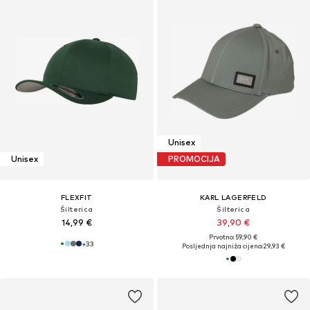
Unisex
Unisex
PROMOCIJA
FLEXFIT
KARL LAGERFELD
Šilterica
Šilterica
14,99 €
39,90 €
Prvotno: 59,90 €
+
33
Posljednja najniža cijena:
29,93 €