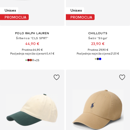
Unisex
Unisex
PROMOCIJA
PROMOCIJA
POLO RALPH LAUREN
CHILLOUTS
Šilterica 'CLS SPRT'
Šešir 'Sligo'
44,90 €
23,90 €
Prvotno: 64,90 €
Prvotno: 29,90 €
Posljednja najniža cijena:
40,41 €
Posljednja najniža cijena:
21,51 €
+
25