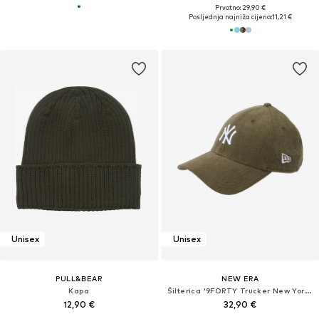
Prvotno: 29,90 €
Posljednja najniža cijena:
11,21 €
Unisex
Unisex
PULL&BEAR
NEW ERA
Kapa
Šilterica '9FORTY Trucker New York Yankees MLB'
12,90 €
32,90 €