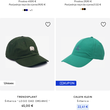
Prvotno: 49,90 €
Prvotno: 29,90 €
Posljednja najniža cijena:
39,92 €
Posljednja najniža cijena:
21,52 €
+
1
Unisex
KUPON
TRENDSPLANT
CALVIN KLEIN
Šilterica ' LOGO DAD ORGANIC '
Šilterica
45,00 €
22,41 €