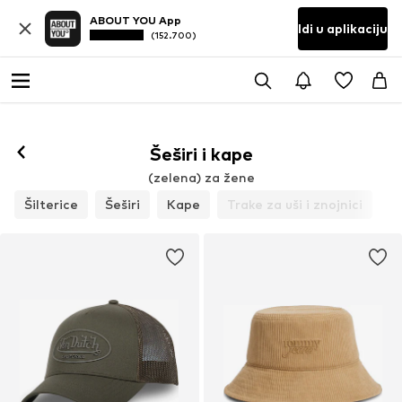
ABOUT YOU App
Idi u aplikaciju
(152.700)
Šeširi i kape
(zelena) za žene
Šilterice
Šeširi
Kape
Trake za uši i znojnici