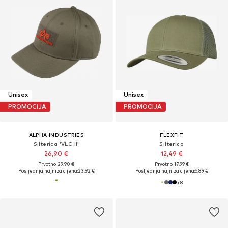
Unisex
Unisex
PROMOCIJA
PROMOCIJA
ALPHA INDUSTRIES
FLEXFIT
Šilterica 'VLC II'
Šilterica
26,90 €
12,49 €
Prvotno: 29,90 €
Prvotno: 17,99 €
Posljednja najniža cijena:
23,92 €
Posljednja najniža cijena:
6,89 €
+
8