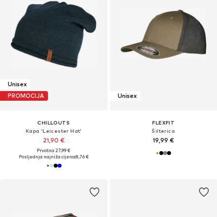
Unisex
PROMOCIJA
Unisex
CHILLOUTS
FLEXFIT
Kapa 'Leicester Hat'
Šilterica
21,90 €
19,99 €
Prvotno: 27,99 €
Posljednja najniža cijena:
8,76 €