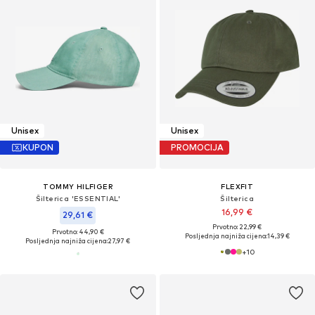
Unisex
Unisex
KUPON
PROMOCIJA
TOMMY HILFIGER
FLEXFIT
Šilterica 'ESSENTIAL'
Šilterica
16,99 €
29,61 €
Prvotno: 22,99 €
Prvotno: 44,90 €
Posljednja najniža cijena:
14,39 €
Posljednja najniža cijena:
27,97 €
+
10