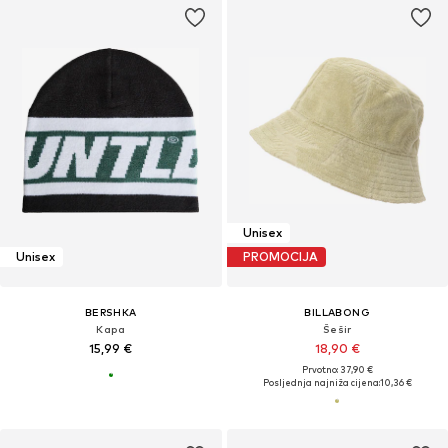
Unisex
Unisex
PROMOCIJA
BERSHKA
BILLABONG
Kapa
Šešir
15,99 €
18,90 €
Prvotno: 37,90 €
Posljednja najniža cijena:
10,36 €