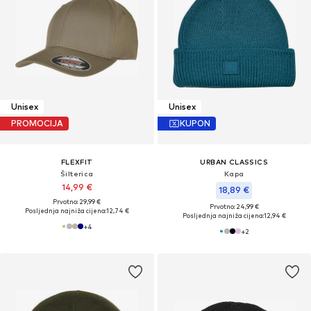
Unisex
Unisex
PROMOCIJA
KUPON
FLEXFIT
URBAN CLASSICS
Šilterica
Kapa
14,99 €
18,89 €
Prvotno: 29,99 €
Prvotno: 24,99 €
Posljednja najniža cijena:
12,74 €
Posljednja najniža cijena:
12,94 €
+
4
+
2