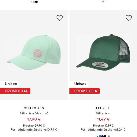
Unisex
Unisex
PROMOCIJA
PROMOCIJA
CHILLOUTS
FLEXFIT
Šilterica 'Arklow'
Šilterica
17,90 €
11,49 €
Prvotno: 29,90 €
Prvotno: 17,99 €
Posljednja najniža cijena:
10,74 €
Posljednja najniža cijena:
8,24 €
+
8