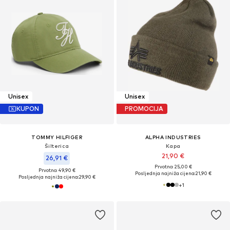
Unisex
Unisex
KUPON
PROMOCIJA
TOMMY HILFIGER
ALPHA INDUSTRIES
Šilterica
Kapa
21,90 €
26,91 €
Prvotno: 25,00 €
Prvotno: 49,90 €
Posljednja najniža cijena:
21,90 €
Posljednja najniža cijena:
29,90 €
+
1