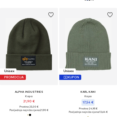
Unisex
Unisex
PROMOCIJA
KUPON
ALPHA INDUSTRIES
KARL KANI
Kapa
Kapa
21,90 €
17,54 €
Prvotno: 25,00 €
Prvotno: 24,95 €
Posljednja najniža cijena:
21,90 €
Posljednja najniža cijena:
13,64 €