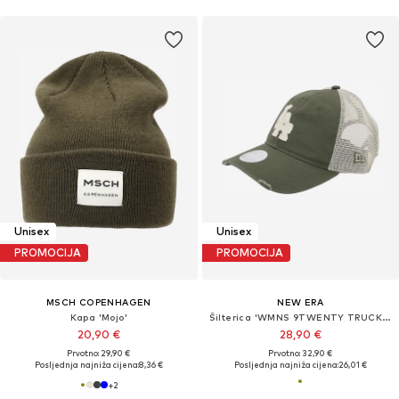
Unisex
Unisex
PROMOCIJA
PROMOCIJA
MSCH COPENHAGEN
NEW ERA
Kapa 'Mojo'
Šilterica 'WMNS 9TWENTY TRUCKER LOSDOD'
20,90 €
28,90 €
Prvotno: 29,90 €
Prvotno: 32,90 €
Posljednja najniža cijena:
8,36 €
Posljednja najniža cijena:
26,01 €
+
2