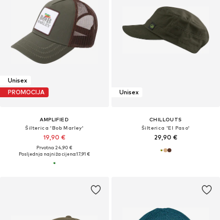
Unisex
PROMOCIJA
Unisex
AMPLIFIED
CHILLOUTS
Šilterica 'Bob Marley'
Šilterica 'El Paso'
19,90 €
29,90 €
Prvotno: 24,90 €
Posljednja najniža cijena:
17,91 €