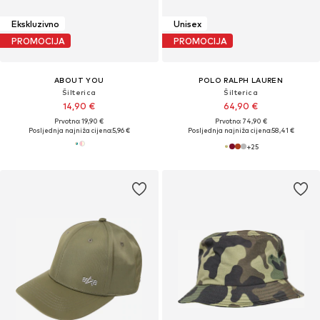
Ekskluzivno
Unisex
PROMOCIJA
PROMOCIJA
ABOUT YOU
POLO RALPH LAUREN
Šilterica
Šilterica
14,90 €
64,90 €
Prvotno: 19,90 €
Prvotno: 74,90 €
Posljednja najniža cijena:
5,96 €
Posljednja najniža cijena:
58,41 €
+
25