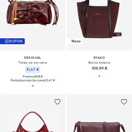
KUPON
Novo
DESIGUAL
RYŁKO
Torba za na rame
Ručna torbica
109,99 €
31,47 €
Prvotno: 69,95 €
Posljednja najniža cijena:
31,47 €