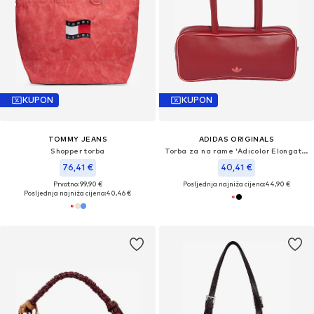
KUPON
KUPON
TOMMY JEANS
ADIDAS ORIGINALS
Shopper torba
Torba za na rame 'Adicolor Elongated'
76,41 €
40,41 €
Prvotno: 99,90 €
Posljednja najniža cijena:
44,90 €
Posljednja najniža cijena:
40,46 €