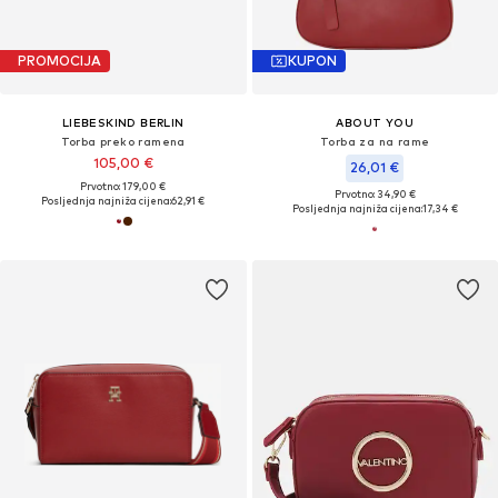
PROMOCIJA
KUPON
LIEBESKIND BERLIN
ABOUT YOU
Torba preko ramena
Torba za na rame
105,00 €
26,01 €
Prvotno: 179,00 €
Prvotno: 34,90 €
Posljednja najniža cijena:
62,91 €
Posljednja najniža cijena:
17,34 €