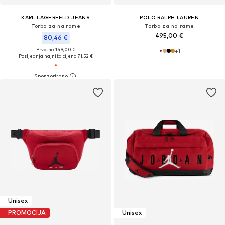
KARL LAGERFELD JEANS
POLO RALPH LAUREN
Torba za na rame
Torba za na rame
495,00 €
80,46 €
Prvotno: 149,00 €
+
1
Posljednja najniža cijena:
71,52 €
Unisex
PROMOCIJA
Unisex