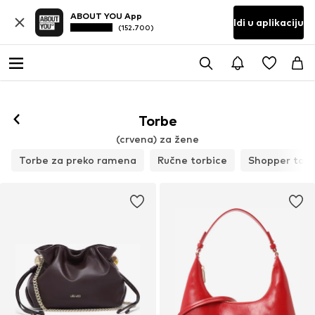
ABOUT YOU App
Idi u aplikaciju
(152.700)
Torbe
(crvena) za žene
Torbe za preko ramena
Ručne torbice
Shopper tor