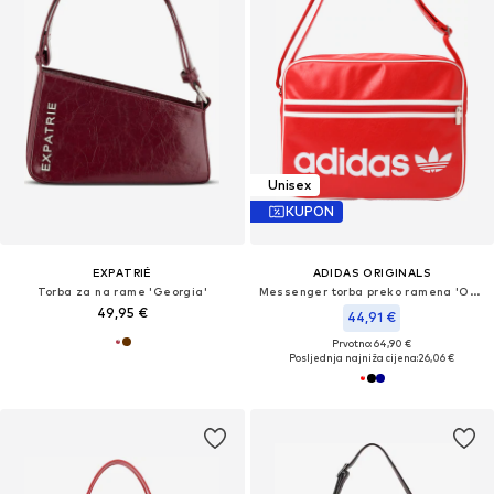
Unisex
KUPON
EXPATRIÉ
ADIDAS ORIGINALS
Torba za na rame 'Georgia'
Messenger torba preko ramena 'OG Airliner'
49,95 €
44,91 €
Prvotno: 64,90 €
Posljednja najniža cijena:
26,06 €