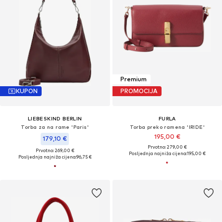
Premium
KUPON
PROMOCIJA
LIEBESKIND BERLIN
FURLA
Torba za na rame 'Paris'
Torba preko ramena 'IRIDE'
195,00 €
179,10 €
Prvotno: 279,00 €
Prvotno: 269,00 €
Posljednja najniža cijena:
195,00 €
Posljednja najniža cijena:
96,75 €