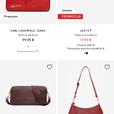
Unisex
Premium
PROMOCIJA
KARL LAGERFELD JEANS
LEVI'S ®
Ručna torbica
Pojasna torbica
99,95 €
17,90 €
Prvotno: 19,90 €
Posljednja najniža cijena:
8,94 €