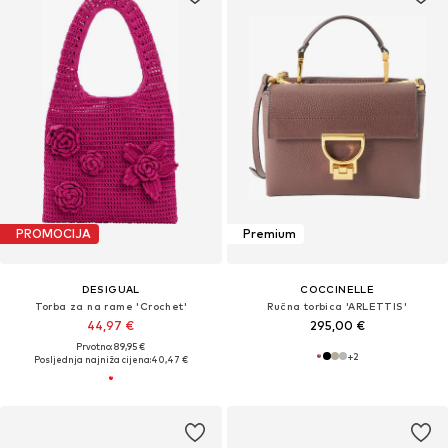
PROMOCIJA
Premium
DESIGUAL
COCCINELLE
Torba za na rame 'Crochet'
Ručna torbica 'ARLETTIS'
44,97 €
295,00 €
Prvotno: 89,95 €
+
2
Posljednja najniža cijena:
40,47 €