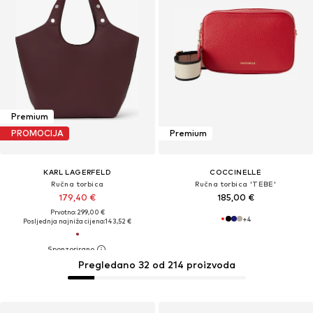
Premium
PROMOCIJA
Premium
KARL LAGERFELD
COCCINELLE
Ručna torbica
Ručna torbica 'TEBE'
179,40 €
185,00 €
Prvotno: 299,00 €
+
4
Posljednja najniža cijena:
143,52 €
Pregledano 32 od 214 proizvoda