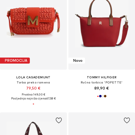
PROMOCIJA
Novo
LOLA CASADEMUNT
TOMMY HILFIGER
Torba preko ramena
Ručna torbica 'POPETTE'
79,50 €
89,90 €
Prvotno: 149,00 €
Posljednja najniža cijena:
67,58 €