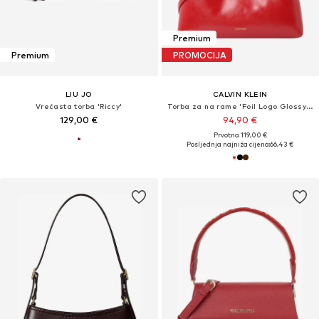
Premium
Premium
PROMOCIJA
LIU JO
CALVIN KLEIN
Vrećasta torba 'Riccy'
Torba za na rame 'Foil Logo Glossy Shoulder'
129,00 €
94,90 €
Prvotno: 119,00 €
Posljednja najniža cijena:
66,43 €