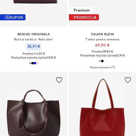
Premium
KUPON
PROMOCIJA
ADIDAS ORIGINALS
CALVIN KLEIN
Ručna torbica 'Adicolor'
Torba preko ramena
69,90 €
35,91 €
Prvotno: 99,90 €
Prvotno: 44,90 €
Posljednja najniža cijena:
62,91 €
Posljednja najniža cijena:
35,91 €