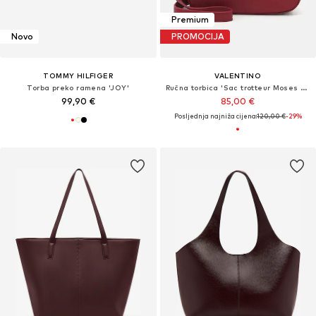
Premium
Novo
PROMOCIJA
TOMMY HILFIGER
VALENTINO
Torba preko ramena 'JOY'
Ručna torbica 'Sac trotteur Moses Valentino Rosso Scuro'
99,90 €
85,00 €
Posljednja najniža cijena:
120,00 €
-29%