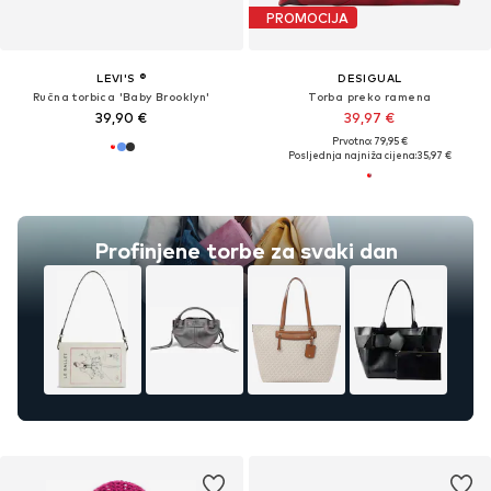
PROMOCIJA
LEVI'S ®
DESIGUAL
Ručna torbica 'Baby Brooklyn'
Torba preko ramena
39,90 €
39,97 €
Prvotno: 79,95 €
Posljednja najniža cijena:
35,97 €
Profinjene torbe za svaki dan