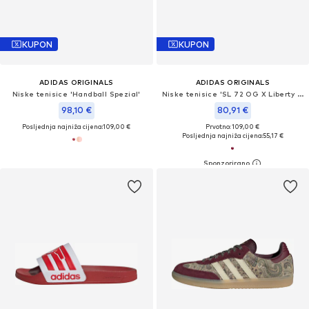
KUPON
KUPON
ADIDAS ORIGINALS
ADIDAS ORIGINALS
Niske tenisice 'Handball Spezial'
Niske tenisice 'SL 72 OG X Liberty London'
98,10 €
80,91 €
Posljednja najniža cijena:
109,00 €
Prvotno: 109,00 €
Posljednja najniža cijena:
55,17 €