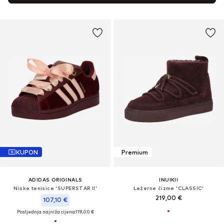
KUPON
Premium
ADIDAS ORIGINALS
INUIKII
Niske tenisice 'SUPERSTAR II'
Ležerne čizme 'CLASSIC'
219,00 €
107,10 €
Posljednja najniža cijena:
119,00 €