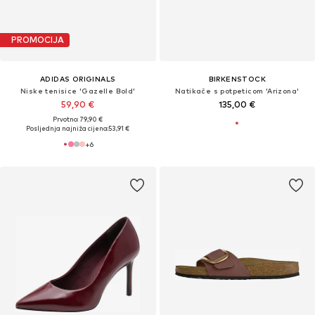
PROMOCIJA
ADIDAS ORIGINALS
BIRKENSTOCK
Niske tenisice 'Gazelle Bold'
Natikače s potpeticom 'Arizona'
59,90 €
135,00 €
Prvotno: 79,90 €
Posljednja najniža cijena:
53,91 €
+
6