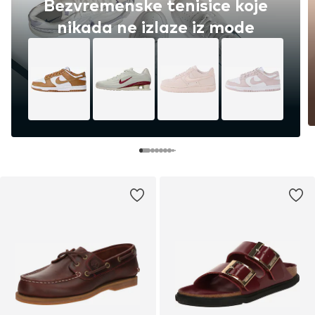
Bezvremenske tenisice koje
nikada ne izlaze iz mode