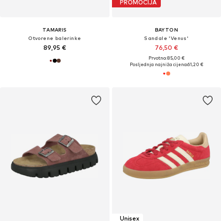
PROMOCIJA
TAMARIS
BAYTON
Otvorene balerinke
Sandale 'Venus'
89,95 €
76,50 €
Prvotno: 85,00 €
Posljednja najniža cijena:
61,20 €
Unisex