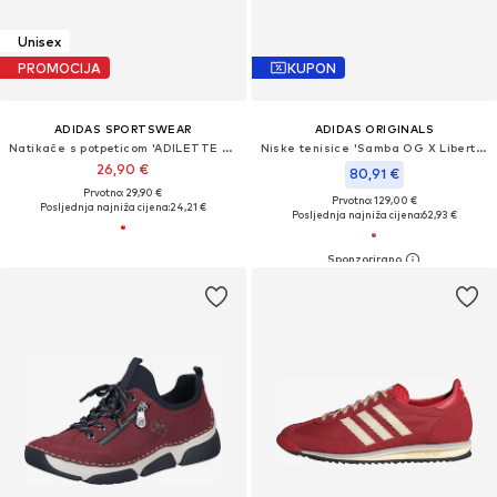
Unisex
PROMOCIJA
KUPON
ADIDAS SPORTSWEAR
ADIDAS ORIGINALS
Natikače s potpeticom 'ADILETTE Arsenal'
Niske tenisice 'Samba OG X Liberty London'
26,90 €
80,91 €
Prvotno: 29,90 €
Prvotno: 129,00 €
Posljednja najniža cijena:
24,21 €
Posljednja najniža cijena:
62,93 €