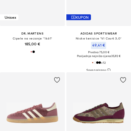
Unisex
KUPON
DR. MARTENS
ADIDAS SPORTSWEAR
Cipele na vezanje '1461'
Niske tenisice 'Vl Court 3.0'
185,00 €
49,41 €
Prvotno: 75,00 €
Posljednja najniža cijena:
35,92 €
+
12