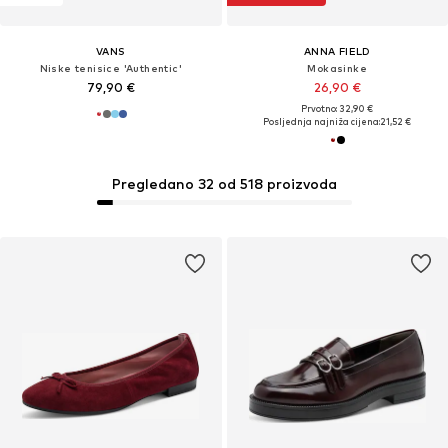
VANS
ANNA FIELD
Niske tenisice 'Authentic'
Mokasinke
79,90 €
26,90 €
Prvotno: 32,90 €
Posljednja najniža cijena:
21,52 €
Pregledano 32 od 518 proizvoda