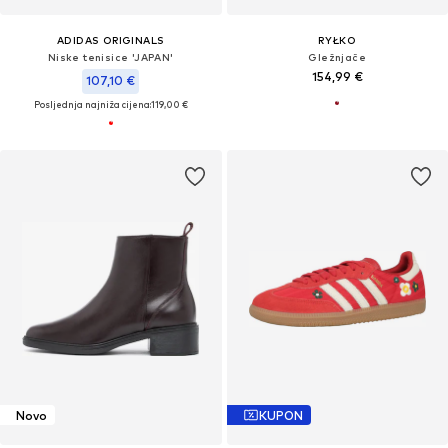
ADIDAS ORIGINALS
RYŁKO
Niske tenisice 'JAPAN'
Gležnjače
154,99 €
107,10 €
Posljednja najniža cijena:
119,00 €
Novo
KUPON