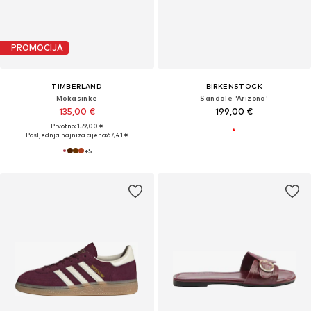
PROMOCIJA
TIMBERLAND
BIRKENSTOCK
Mokasinke
Sandale 'Arizona'
135,00 €
199,00 €
Prvotno: 159,00 €
Posljednja najniža cijena:
67,41 €
+
5