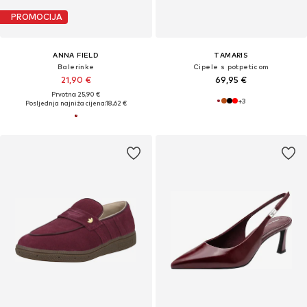
PROMOCIJA
ANNA FIELD
TAMARIS
Balerinke
Cipele s potpeticom
21,90 €
69,95 €
Prvotno: 25,90 €
+
3
Posljednja najniža cijena:
18,62 €