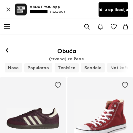
ABOUT YOU App
Idi u aplikaciju
(152.700)
Obuća
(crvena) za žene
Novo
Popularno
Tenisice
Sandale
Natikače