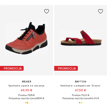
PROMOCIJA
PROMOCIJA
RIEKER
BAYTON
Sportske cipele na vezanje
Natikače s potpeticom 'Diane'
69,90 €
67,50 €
Prvotno: 79,95 €
Prvotno: 75,00 €
Posljednja najniža cijena:
59,90 €
Posljednja najniža cijena:
54,00 €