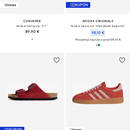
Unisex
KUPON
CONVERSE
ADIDAS ORIGINALS
Niske tenisice 'CT'
Niske tenisice 'Handball Spezial'
89,90 €
98,10 €
Posljednja najniža cijena:
109,00 €
KUPON
Unisex