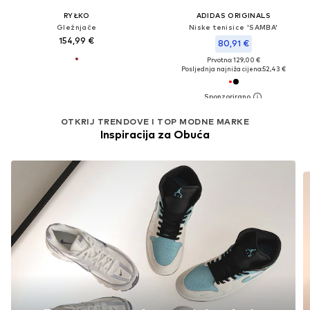
RYŁKO
ADIDAS ORIGINALS
Gležnjače
Niske tenisice 'SAMBA'
154,99 €
80,91 €
Prvotno: 129,00 €
Posljednja najniža cijena:
52,43 €
OTKRIJ TRENDOVE I TOP MODNE MARKE
Inspiracija za Obuća