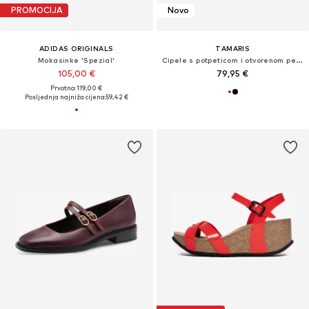
PROMOCIJA
Novo
ADIDAS ORIGINALS
TAMARIS
Mokasinke 'Spezial'
Cipele s potpeticom i otvorenom petom
105,00 €
79,95 €
Prvotno: 119,00 €
Posljednja najniža cijena:
59,42 €