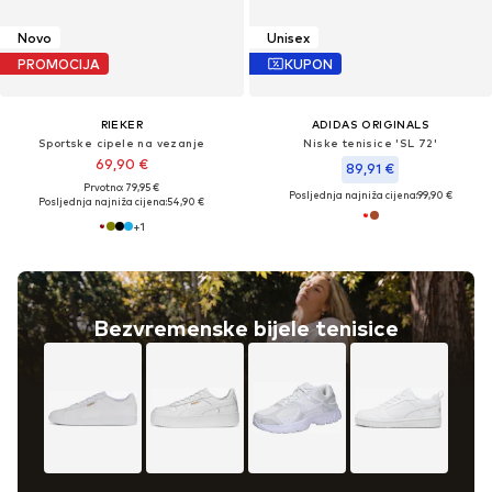
Novo
Unisex
PROMOCIJA
KUPON
RIEKER
ADIDAS ORIGINALS
Sportske cipele na vezanje
Niske tenisice 'SL 72'
69,90 €
89,91 €
Prvotno: 79,95 €
Posljednja najniža cijena:
99,90 €
Posljednja najniža cijena:
54,90 €
+
1
Bezvremenske bijele tenisice