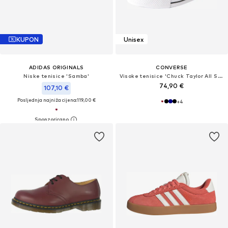
KUPON
Unisex
ADIDAS ORIGINALS
CONVERSE
Niske tenisice 'Samba'
Visoke tenisice 'Chuck Taylor All Star'
74,90 €
107,10 €
Posljednja najniža cijena:
119,00 €
+
4