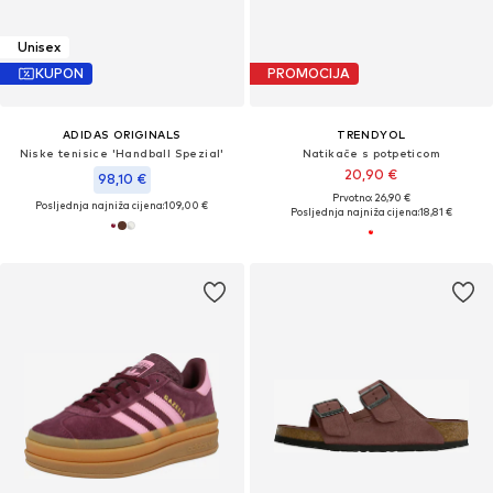
Unisex
KUPON
PROMOCIJA
ADIDAS ORIGINALS
TRENDYOL
Niske tenisice 'Handball Spezial'
Natikače s potpeticom
20,90 €
98,10 €
Prvotno: 26,90 €
Posljednja najniža cijena:
109,00 €
Posljednja najniža cijena:
18,81 €