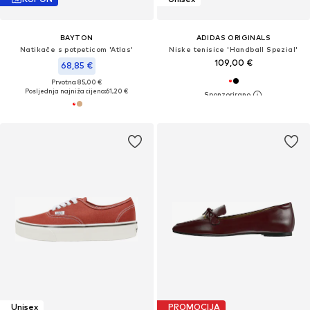
BAYTON
ADIDAS ORIGINALS
Natikače s potpeticom 'Atlas'
Niske tenisice 'Handball Spezial'
109,00 €
68,85 €
Prvotno: 85,00 €
Posljednja najniža cijena:
61,20 €
Unisex
PROMOCIJA