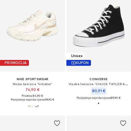
Unisex
PROMOCIJA
KUPON
NIKE SPORTSWEAR
CONVERSE
Niske tenisice 'Initiator'
Visoke tenisice 'CHUCK TAYLOR ALL STAR LIFT PLATFORM WIDE WIDTH'
74,90 €
80,91 €
Prvotno: 84,90 €
Posljednja najniža cijena:
89,90 €
Posljednja najniža cijena:
59,92 €
+
7