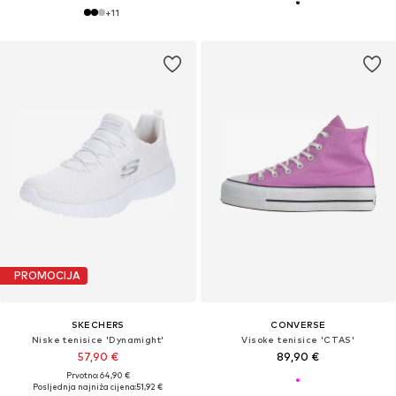
+
11
PROMOCIJA
SKECHERS
CONVERSE
Niske tenisice 'Dynamight'
Visoke tenisice 'CTAS'
57,90 €
89,90 €
Prvotno: 64,90 €
Posljednja najniža cijena:
51,92 €