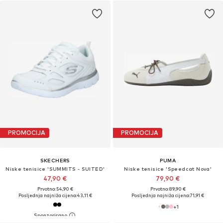
PROMOCIJA
PROMOCIJA
SKECHERS
PUMA
Niske tenisice 'SUMMITS - SUITED'
Niske tenisice 'Speedcat Nova'
47,90 €
79,90 €
Prvotno: 54,90 €
Prvotno: 89,90 €
Posljednja najniža cijena:
43,11 €
Posljednja najniža cijena:
71,91 €
+
1