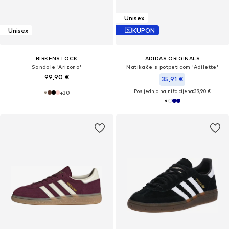
Unisex
Unisex
KUPON
BIRKENSTOCK
ADIDAS ORIGINALS
Sandale 'Arizona'
Natikače s potpeticom 'Adilette'
99,90 €
35,91 €
Posljednja najniža cijena:
39,90 €
+
30