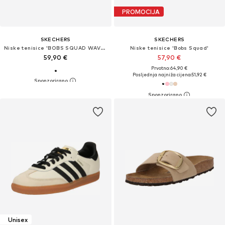
PROMOCIJA
SKECHERS
SKECHERS
Niske tenisice 'BOBS SQUAD WAVES-CURRENT LOOK'
Niske tenisice 'Bobs Squad'
59,90 €
57,90 €
Prvotno: 64,90 €
Posljednja najniža cijena:
51,92 €
Unisex