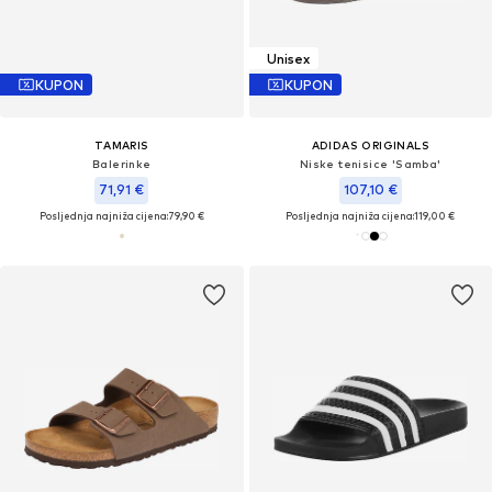
Unisex
KUPON
KUPON
TAMARIS
ADIDAS ORIGINALS
Balerinke
Niske tenisice 'Samba'
71,91 €
107,10 €
Posljednja najniža cijena:
79,90 €
Posljednja najniža cijena:
119,00 €