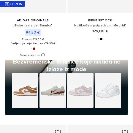
KUPON
ADIDAS ORIGINALS
BIRKENSTOCK
Niske tenisice 'Samba'
Natikače s potpeticom 'Madrid'
129,00 €
94,50 €
Prvotno: 119,00 €
Posljednja najniža cijena:
94,50 €
Bezvremenske tenisice koje nikada ne
izlaze iz mode