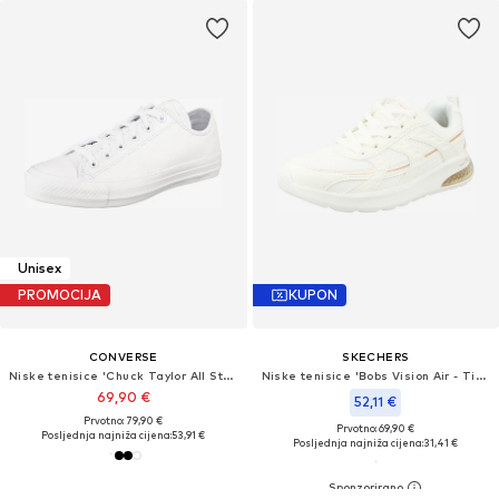
Unisex
PROMOCIJA
KUPON
CONVERSE
SKECHERS
Niske tenisice 'Chuck Taylor All Star Leather'
Niske tenisice 'Bobs Vision Air - Tiered Visi'
69,90 €
52,11 €
Prvotno: 79,90 €
Prvotno: 69,90 €
Posljednja najniža cijena:
53,91 €
Posljednja najniža cijena:
31,41 €