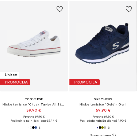
Unisex
PROMOCIJA
PROMOCIJA
CONVERSE
SKECHERS
Niske tenisice 'Chuck Taylor All Star Classic'
Niske tenisice 'Gold'n Gurl'
59,90 €
59,90 €
Prvotno: 69,90 €
Prvotno: 69,90 €
Posljednja najniža cijena:
45,44 €
Posljednja najniža cijena:
34,90 €
+
5
+
3