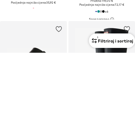
Prvotno: 119,00 €
Posljednja najniža cijena:
35,92 €
Posljednja najniža cijena:
72,17 €
+
6
1
Filtriraj i sortiraj
Unisex
Unisex
PROMOCIJA
BIRKENSTOCK
HUNTER
Sandale 'Arizona'
Gumene čizme
54,90 €
119,00 €