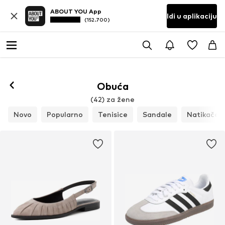
ABOUT YOU App
Idi u aplikaciju
(152.700)
Prati
Obuća
(42) za žene
Novo
Popularno
Tenisice
Sandale
Natikače