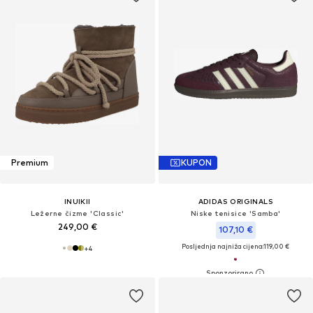
Premium
KUPON
INUIKII
ADIDAS ORIGINALS
Ležerne čizme 'Classic'
Niske tenisice 'Samba'
249,00 €
107,10 €
Posljednja najniža cijena:
119,00 €
+
4