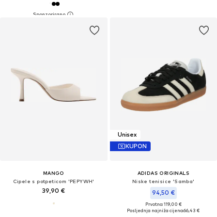
Unisex
KUPON
MANGO
ADIDAS ORIGINALS
Cipele s potpeticom 'PEPYWH'
Niske tenisice 'Samba'
39,90 €
94,50 €
Prvotno: 119,00 €
Posljednja najniža cijena:
66,43 €