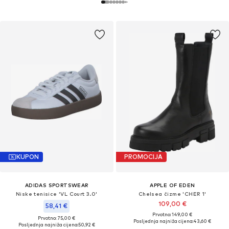
KUPON
PROMOCIJA
ADIDAS SPORTSWEAR
APPLE OF EDEN
Niske tenisice 'VL Court 3.0'
Chelsea čizme 'CHER 1'
109,00 €
58,41 €
Prvotno: 149,00 €
Prvotno: 75,00 €
Posljednja najniža cijena:
43,60 €
Posljednja najniža cijena:
50,92 €