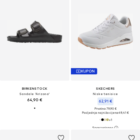
KUPON
BIRKENSTOCK
SKECHERS
Sandale 'Arizona'
Niske tenisice
64,90 €
62,91 €
Prvotno: 79,90 €
Posljednja najniža cijena:
49,41 €
+
1