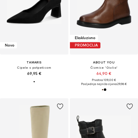
Ekskluzivno
Novo
PROMOCIJA
TAMARIS
ABOUT YOU
Cipele s potpeticom
Čizmice 'Giulia'
69,95 €
64,90 €
Prvotno: 109,00 €
Posljednja najniža cijena:
29,96 €