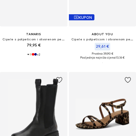
KUPON
TAMARIS
ABOUT YOU
Cipele s potpeticom i otvorenom petom
Cipele s potpeticom i otvorenom petom 'Cosima'
79,95 €
29,61 €
Prvotno: 39,90 €
+
2
Posljednja najniža cijena:
13,16 €