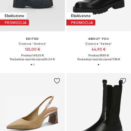
Ekskluzivno
Ekskluzivno
PROMOCIJA
PROMOCIJA
EDITED
ABOUT YOU
Čizmice 'Gudrun'
Čizmice 'Selma'
125,00 €
44,90 €
Prvotno: 149,00 €
Prvotno: 59,90 €
Posljednja najniža cijena:
50,00 €
Posljednja najniža cijena:
17,96 €