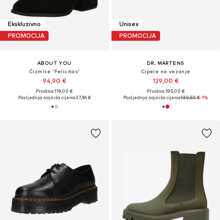
Ekskluzivno
Unisex
PROMOCIJA
PROMOCIJA
ABOUT YOU
DR. MARTENS
Čizmice 'Felicitas'
Cipele na vezanje
94,90 €
129,00 €
Prvotno: 119,00 €
Prvotno: 185,00 €
Posljednja najniža cijena:
37,96 €
Posljednja najniža cijena:
130,50 €
-1%