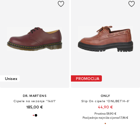
Unisex
PROMOCIJA
DR. MARTENS
ONLY
Cipele na vezanje '1461'
Slip On cipele 'ONLBETH-6'
185,00 €
44,90 €
Prvotno: 59,90 €
Posljednja najniža cijena:
17,96 €