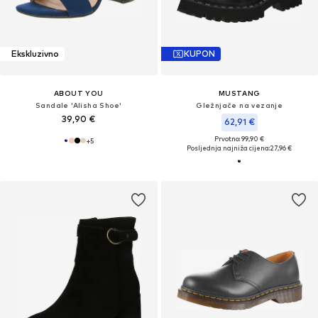
Ekskluzivno
KUPON
ABOUT YOU
MUSTANG
Sandale 'Alisha Shoe'
Gležnjače na vezanje
39,90 €
62,91 €
Prvotno: 99,90 €
+
5
Posljednja najniža cijena:
27,96 €