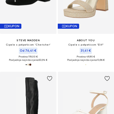
KUPON
KUPON
STEVE MADDEN
ABOUT YOU
Cipele s potpeticom 'Cherisher'
Cipele s potpeticom 'Elif'
Od 76,41 €
31,41 €
Prvotno: 119,00 €
Prvotno: 49,90 €
Posljednja najniža cijena:
50,94 €
Posljednja najniža cijena:
13,96 €