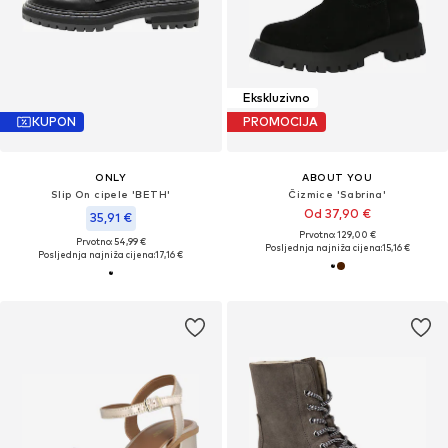
Ekskluzivno
KUPON
PROMOCIJA
ONLY
ABOUT YOU
Slip On cipele 'BETH'
Čizmice 'Sabrina'
Od 37,90 €
35,91 €
Prvotno: 129,00 €
Prvotno: 54,99 €
Posljednja najniža cijena:
15,16 €
Posljednja najniža cijena:
17,16 €