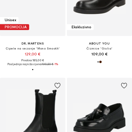
Unisex
PROMOCIJA
Ekskluzivno
DR. MARTENS
ABOUT YOU
Cipele na vezanje 'Mono Smooth'
Čizmice 'Giulia'
129,00 €
109,00 €
Prvotno: 185,00 €
Posljednja najniža cijena:
130,50 €
-1%