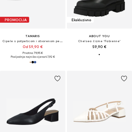
PROMOCIJA
Ekskluzivno
TAMARIS
ABOUT YOU
Cipele s potpeticom i otvorenom petom
Chelsea čizme 'Fabienne'
Od 59,90 €
59,90 €
Prvotno: 79,95 €
Posljednja najniža cijena:
47,92 €