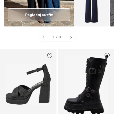
Pogledaj outfit
1
/
3