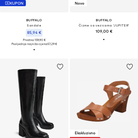
KUPON
Novo
BUFFALO
BUFFALO
Sandale
Čizme sa vezicama 'JUPITER'
109,00 €
85,94 €
Prvotno: 159,90 €
Posljednja najniža cijena:
57,29 €
Ekskluzivno