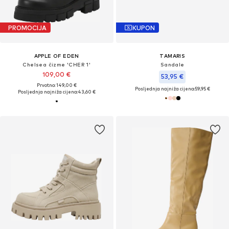
PROMOCIJA
KUPON
APPLE OF EDEN
TAMARIS
Chelsea čizme 'CHER 1'
Sandale
109,00 €
53,95 €
Prvotno: 149,00 €
Posljednja najniža cijena:
59,95 €
Posljednja najniža cijena:
43,60 €