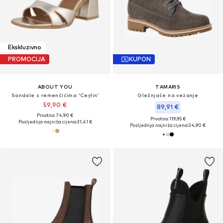
Ekskluzivno
PROMOCIJA
KUPON
ABOUT YOU
TAMARIS
Sandale s remenčićima 'Ceylin'
Gležnjače na vezanje
59,90 €
89,91 €
Prvotno: 74,90 €
Prvotno: 119,95 €
Posljednja najniža cijena:
31,41 €
Posljednja najniža cijena:
34,90 €