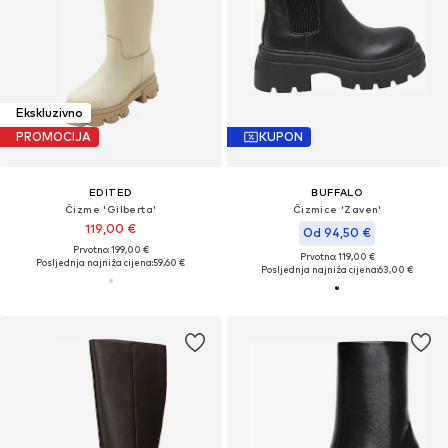
Ekskluzivno
PROMOCIJA
KUPON
EDITED
BUFFALO
Čizme 'Gilberta'
Čizmice 'Zaven'
119,00 €
Od 94,50 €
Prvotno: 199,00 €
Prvotno: 119,00 €
Posljednja najniža cijena:
59,60 €
Posljednja najniža cijena:
63,00 €