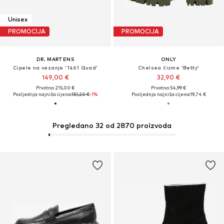
Unisex
PROMOCIJA
PROMOCIJA
DR. MARTENS
ONLY
Cipele na vezanje '1461 Quad'
Chelsea čizme 'Betty'
149,00 €
32,90 €
Prvotno: 215,00 €
Prvotno: 54,99 €
Posljednja najniža cijena:
151,20 €
-1%
Posljednja najniža cijena:
19,74 €
Pregledano 32 od 2870 proizvoda