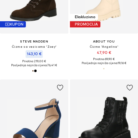
Ekskluzivno
KUPON
PROMOCIJA
STEVE MADDEN
ABOUT YOU
Čizme sa vezicama 'Zoey'
Čizme 'Angelina'
47,90 €
143,10 €
Prvotno: 69,90 €
Prvotno: 219,00 €
Posljednja najniža cijena:
19,16 €
Posljednja najniža cijena:
76,41 €