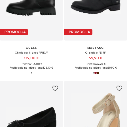
PROMOCIJA
PROMOCIJA
GUESS
MUSTANG
Chelsea čizme 'FIDA'
Čizmice 'Elfi'
139,00 €
59,90 €
Prvotno: 155,00 €
Prvotno: 69,90 €
Posljednja najniža cijena:
125,10 €
Posljednja najniža cijena:
59,90 €