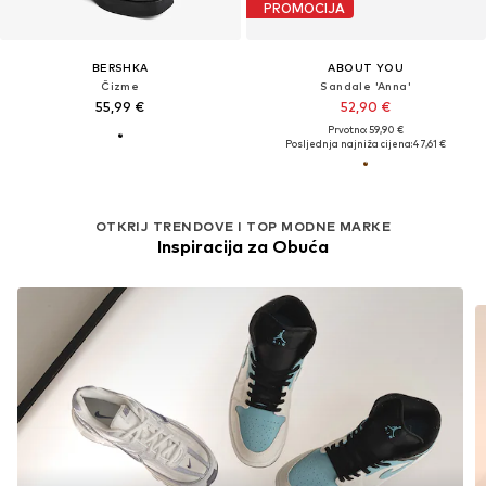
PROMOCIJA
BERSHKA
ABOUT YOU
Čizme
Sandale 'Anna'
55,99 €
52,90 €
Prvotno: 59,90 €
Posljednja najniža cijena:
47,61 €
OTKRIJ TRENDOVE I TOP MODNE MARKE
Inspiracija za Obuća