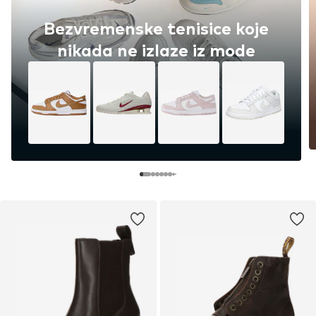
Bezvremenske tenisice koje
nikada ne izlaze iz mode