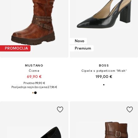
Novo
PROMOCIJA
Premium
MUSTANG
BOSS
Čizme
Cipele s potpeticom 'Miah'
69,90 €
199,00 €
Prvotno: 99,90 €
Posljednja najniža cijena:
27,96 €