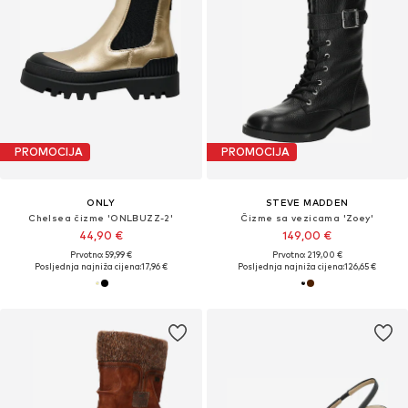
PROMOCIJA
PROMOCIJA
ONLY
STEVE MADDEN
Chelsea čizme 'ONLBUZZ-2'
Čizme sa vezicama 'Zoey'
44,90 €
149,00 €
Prvotno: 59,99 €
Prvotno: 219,00 €
Posljednja najniža cijena:
17,96 €
Posljednja najniža cijena:
126,65 €