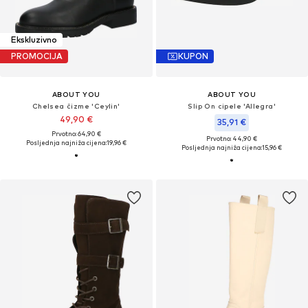
Ekskluzivno
PROMOCIJA
KUPON
ABOUT YOU
ABOUT YOU
Chelsea čizme 'Ceylin'
Slip On cipele 'Allegra'
49,90 €
35,91 €
Prvotno: 64,90 €
Prvotno: 44,90 €
Posljednja najniža cijena:
19,96 €
Posljednja najniža cijena:
15,96 €