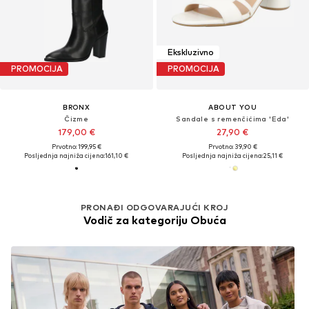
Ekskluzivno
PROMOCIJA
PROMOCIJA
BRONX
ABOUT YOU
Čizme
Sandale s remenčićima 'Eda'
179,00 €
27,90 €
Prvotno: 199,95 €
Prvotno: 39,90 €
Posljednja najniža cijena:
161,10 €
Posljednja najniža cijena:
25,11 €
PRONAĐI ODGOVARAJUĆI KROJ
Vodič za kategoriju Obuća