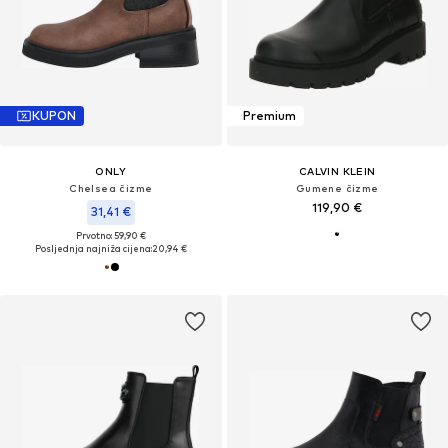
KUPON
Premium
ONLY
CALVIN KLEIN
Chelsea čizme
Gumene čizme
119,90 €
31,41 €
Prvotno: 59,90 €
Posljednja najniža cijena:
20,94 €