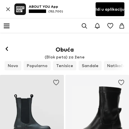
ABOUT YOU App
Idi u aplikaciju
(152.700)
Obuća
(Blok peta) za žene
Novo
Popularno
Tenisice
Sandale
Natikače