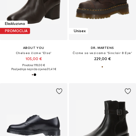
Ekskluzivno
PROMOCIJA
Unisex
ABOUT YOU
DR. MARTENS
Chelsea čizme 'Elsa'
Čizme sa vezicama 'Sinclair 8 Eye'
105,00 €
229,00 €
Prvotno: 119,00 €
Posljednja najniža cijena:
31,41 €