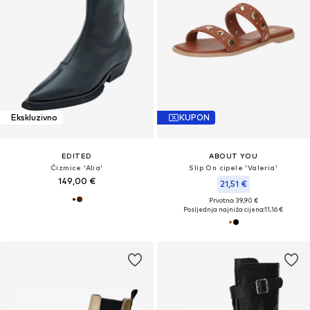
Ekskluzivno
KUPON
EDITED
ABOUT YOU
Čizmice 'Alia'
Slip On cipele 'Valeria'
149,00 €
21,51 €
Prvotno: 39,90 €
Posljednja najniža cijena:
11,16 €