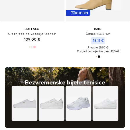
KUPON
BUFFALO
RAID
Gležnjače na vezanje 'Zanos'
Čizme 'ALISHA'
109,00 €
43,11 €
Prvotno: 69,90 €
Posljednja najniža cijena:
19,16 €
Bezvremenske bijele tenisice