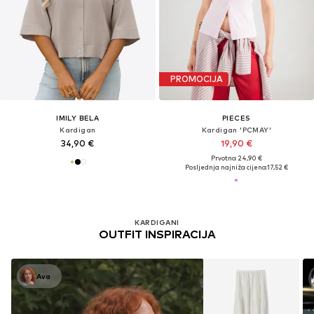
PROMOCIJA
IMILY BELA
PIECES
Kardigan
Kardigan 'PCMAY'
34,90 €
19,90 €
Prvotno: 24,90 €
Posljednja najniža cijena:
17,52 €
KARDIGANI
OUTFIT INSPIRACIJA
Ava