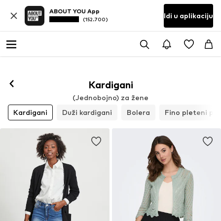
ABOUT YOU App
Idi u aplikaciju
(152.700)
Kardigani
(Jednobojno) za žene
Kardigani
Duži kardigani
Bolera
Fino pleteni pul