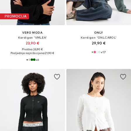
PROMOCIJA
VERO MODA
ONLY
Kardigan 'VMLEA'
Kardigan 'ONLCAROL'
23,90 €
29,90 €
Prvotno: 26,90 €
+
17
Posljednja najniža cijena:
21,90 €
+
6