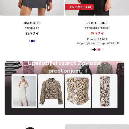
PROMOCIJA
BALMOHK
STREET ONE
Kardigan
Kardigan 'Suse'
25,90 €
19,90 €
Prvotno: 25,90 €
Posljednja najniža cijena:
19,43 €
+
1
Upečatljivi uzorci: Zavladaj
prostorijom