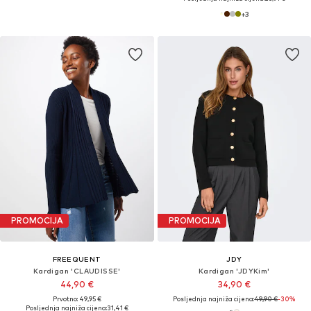
+
3
PROMOCIJA
PROMOCIJA
FREEQUENT
JDY
Kardigan 'CLAUDISSE'
Kardigan 'JDYKim'
44,90 €
34,90 €
Prvotno: 49,95 €
Posljednja najniža cijena:
49,90 €
-30%
Posljednja najniža cijena:
31,41 €