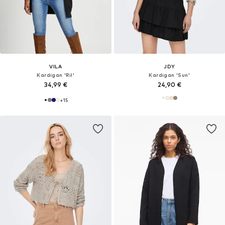
VILA
JDY
Kardigan 'Ril'
Kardigan 'Sun'
34,99 €
24,90 €
+
15