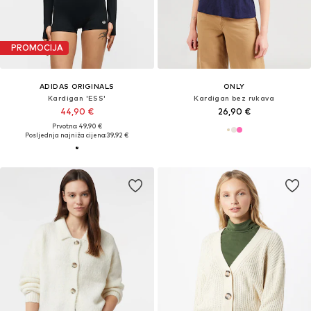
PROMOCIJA
ADIDAS ORIGINALS
ONLY
Kardigan 'ESS'
Kardigan bez rukava
44,90 €
26,90 €
Prvotno: 49,90 €
Posljednja najniža cijena:
39,92 €