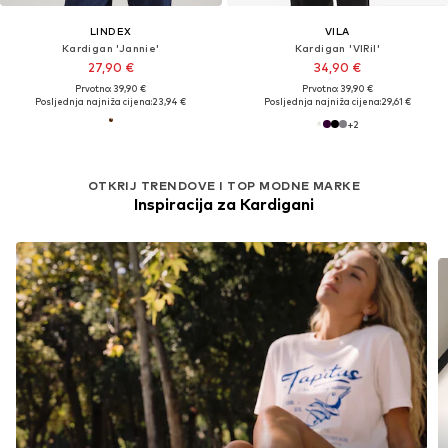
LINDEX
VILA
Kardigan 'Jannie'
Kardigan 'VIRil'
27,90 €
34,90 €
Prvotno: 39,90 €
Prvotno: 39,90 €
Posljednja najniža cijena:
23,94 €
Posljednja najniža cijena:
29,61 €
+
2
OTKRIJ TRENDOVE I TOP MODNE MARKE
Inspiracija za Kardigani