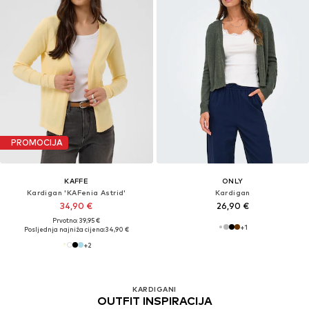
PROMOCIJA
KAFFE
ONLY
Kardigan 'KAFenia Astrid'
Kardigan
34,90 €
26,90 €
Prvotno: 39,95 €
+
1
Posljednja najniža cijena:
34,90 €
+
2
KARDIGANI
OUTFIT INSPIRACIJA