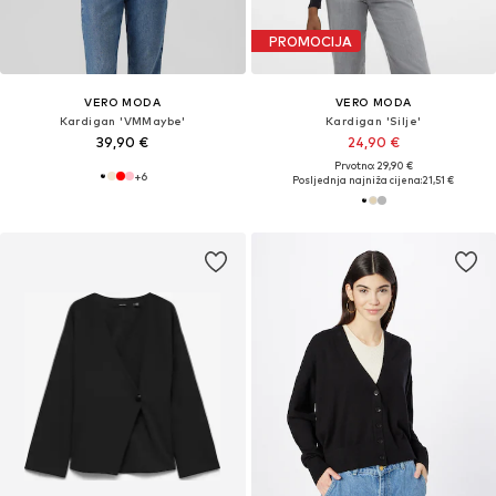
PROMOCIJA
VERO MODA
VERO MODA
Kardigan 'VMMaybe'
Kardigan 'Silje'
39,90 €
24,90 €
Prvotno: 29,90 €
+
6
Posljednja najniža cijena:
21,51 €