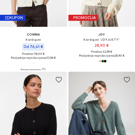
KUPON
PROMOCIJA
COMMA
JDY
Kardigan
Kardigan 'JDYJUSTY'
28,90 €
Od 76,41 €
Prvotno: 32,99 €
Prvotno: 119,00 €
Posljednja najniža cijena:
28,90 €
Posljednja najniža cijena:
33,96 €