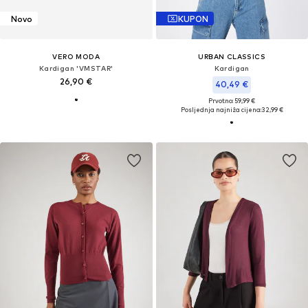
Novo
KUPON
VERO MODA
URBAN CLASSICS
Kardigan 'VMSTAR'
Kardigan
26,90 €
40,49 €
Prvotno: 59,99 €
Posljednja najniža cijena:
32,99 €