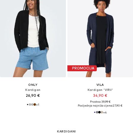
PROMOCIJA
ONLY
VILA
Kardigan
Kardigan 'VIRil'
26,90 €
34,90 €
Prvotno: 39,99 €
+
1
Posljednja najniža cijena:
27,90 €
+
4
KARDIGANI