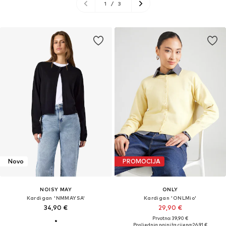
1
/
3
Novo
PROMOCIJA
NOISY MAY
ONLY
Kardigan 'NMMAYSA'
Kardigan 'ONLMio'
34,90 €
29,90 €
Prvotno: 39,90 €
Posljednja najniža cijena:
26,91 €