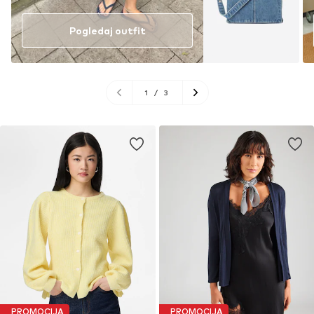
Pogledaj outfit
1
/
3
PROMOCIJA
PROMOCIJA