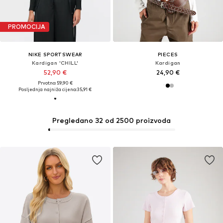
PROMOCIJA
NIKE SPORTSWEAR
PIECES
Kardigan 'CHILL'
Kardigan
52,90 €
24,90 €
Prvotno: 59,90 €
Posljednja najniža cijena:
35,91 €
Pregledano 32 od 2500 proizvoda