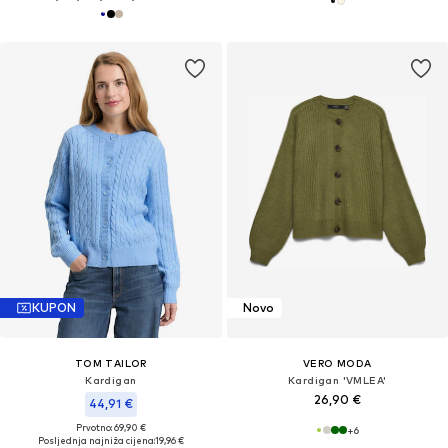
KUPON
Novo
TOM TAILOR
VERO MODA
Kardigan
Kardigan 'VMLEA'
26,90 €
44,91 €
Prvotno: 69,90 €
+
6
Posljednja najniža cijena:
19,96 €