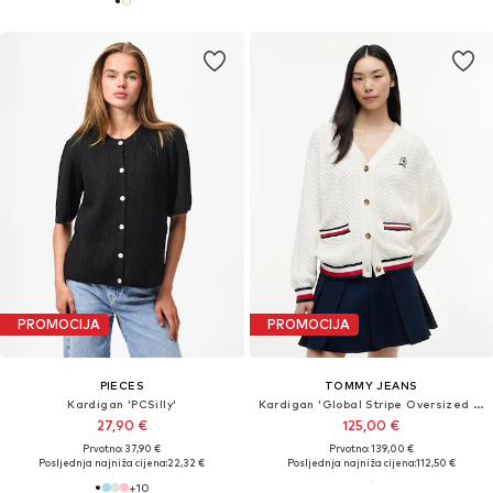
PROMOCIJA
PROMOCIJA
PIECES
TOMMY JEANS
Kardigan 'PCSilly'
Kardigan 'Global Stripe Oversized Cable'
27,90 €
125,00 €
Prvotno: 37,90 €
Prvotno: 139,00 €
Posljednja najniža cijena:
22,32 €
Posljednja najniža cijena:
112,50 €
+
10