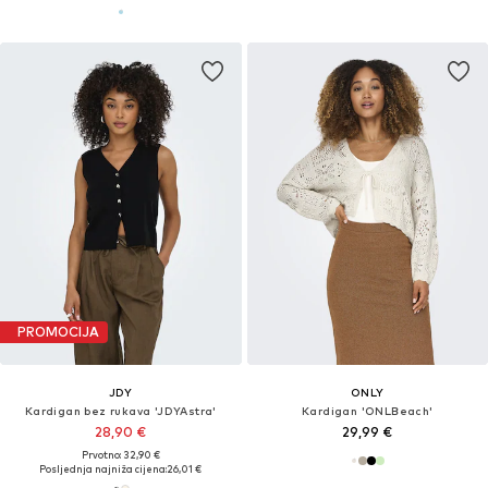
PROMOCIJA
JDY
ONLY
Kardigan bez rukava 'JDYAstra'
Kardigan 'ONLBeach'
28,90 €
29,99 €
Prvotno: 32,90 €
Posljednja najniža cijena:
26,01 €