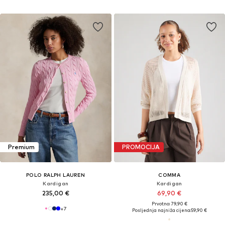
Premium
PROMOCIJA
POLO RALPH LAUREN
COMMA
Kardigan
Kardigan
235,00 €
69,90 €
Prvotno: 79,90 €
+
7
Posljednja najniža cijena:
59,90 €