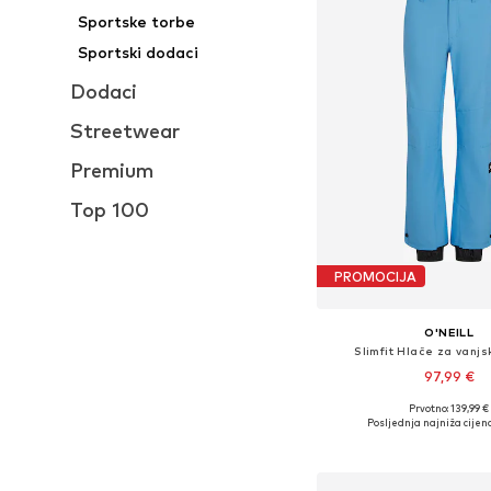
Sportske torbe
Sportski dodaci
Dodaci
Streetwear
Premium
Top 100
PROMOCIJA
O'NEILL
Slimfit Hlače za vanjs
97,99 €
Prvotno: 139,99 €
Dostupne veličine: XS, S
Posljednja najniža cijena
Dodaj u košar