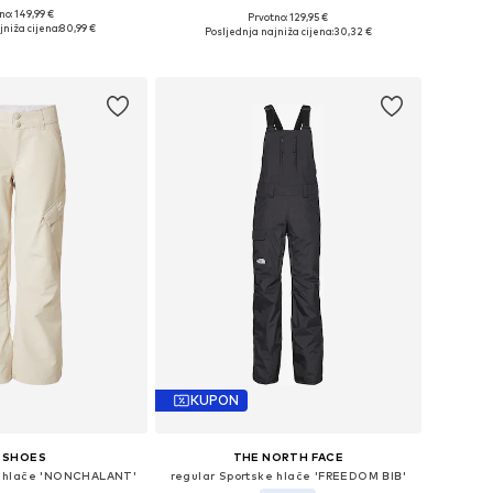
no: 149,99 €
Prvotno: 129,95 €
e veličine: L
Dostupne veličine: XXL, XXXL
jniža cijena:
80,99 €
Posljednja najniža cijena:
30,32 €
u košaricu
Dodaj u košaricu
KUPON
 SHOES
THE NORTH FACE
ke hlače 'NONCHALANT'
regular Sportske hlače 'FREEDOM BIB'