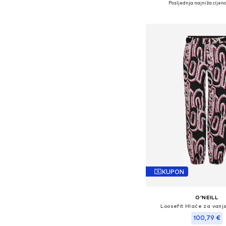
Posljednja najniža cijena
Dodaj u košar
KUPON
O'NEILL
Loosefit Hlače za vanj
100,79 €