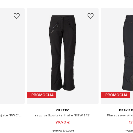
icu
Dodaj 
Dodaj u košaricu
PROMOCIJA
PROMOCIJA
KILLTEC
PEAK P
regular Hlače za vanjske uvjete 'FWC'Peak Bib'
regular Sportske hlače 'KSW 312'
Flared/zvonolik
99,90 €
13
Prvotno: 139,00 €
Prvot
, M, XL
Dostupne veličine: S, M
Dostupne 