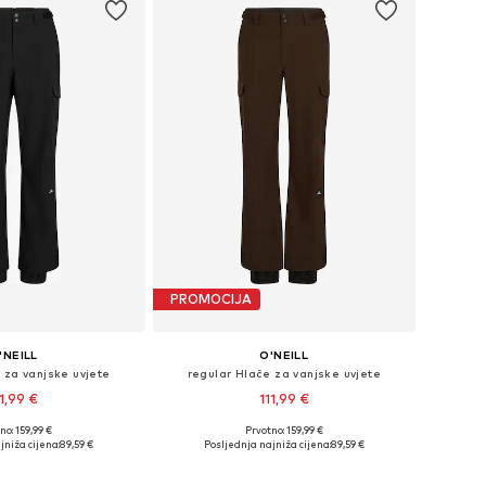
PROMOCIJA
'NEILL
O'NEILL
 za vanjske uvjete
regular Hlače za vanjske uvjete
11,99 €
111,99 €
no: 159,99 €
Prvotno: 159,99 €
ine: XS, S, M, L, XL
Dostupne veličine: XS, S, M, L, XL
jniža cijena:
89,59 €
Posljednja najniža cijena:
89,59 €
u košaricu
Dodaj u košaricu