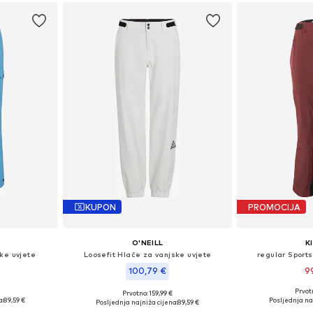
KUPON
PROMOCIJA
O'NEILL
K
ke uvjete
Loosefit Hlače za vanjske uvjete
regular Sport
100,79 €
9
Prvot
Prvotno: 159,99 €
, M, L, XL
Dostupne velič
Dostupne veličine: XS, S, M, L, XL
a:
89,59 €
Posljednja naj
Posljednja najniža cijena:
89,59 €