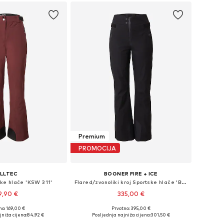
Premium
PROMOCIJA
ILLTEC
BOGNER FIRE + ICE
ske hlače 'KSW 311'
Flared/zvonoliki kroj Sportske hlače 'BORJA4-T'
9,90 €
335,00 €
no: 169,00 €
Prvotno: 395,00 €
ine: S, S-M, M, M-L
Dostupne veličine: S, S-M
niža cijena:
84,92 €
Posljednja najniža cijena:
301,50 €