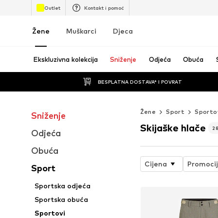
Outlet
Kontakt i pomoć
Žene
Muškarci
Djeca
Ekskluzivna kolekcija
Sniženje
Odjeća
Obuća
BESPLATNA DOSTAVA* I POVRAT
Žene
Sport
Sporto
Sniženje
Skijaške hlače
2
Odjeća
Obuća
Cijena
Promoci
Sport
Sportska odjeća
Sportska obuća
Sportovi