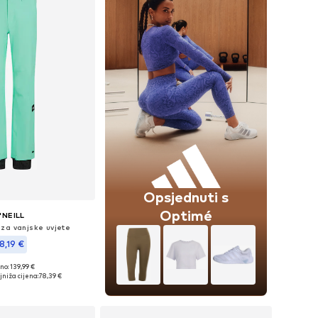
Opsjednuti s
Optimé
'NEILL
 za vanjske uvjete
8,19 €
no: 139,99 €
ine: XS, S, M, L, XL
jniža cijena:
78,39 €
u košaricu