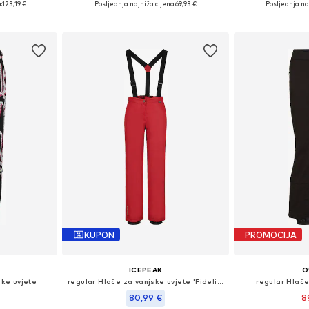
:
123,19 €
Posljednja najniža cijena:
69,93 €
Posljednja na
icu
Dodaj u košaricu
Dodaj 
KUPON
PROMOCIJA
ICEPEAK
O
ske uvjete
regular Hlače za vanjske uvjete 'Fidelity'
regular Hlače
80,99 €
8