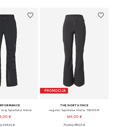
u košaricu
Dodaj u košaricu
PROMOCIJA
ERFORMANCE
THE NORTH FACE
i kroj Sportske hlače
regular Sportske hlače 'SNOGA'
9,00 €
169,00 €
no: 349,00 €
Prvotno: 199,00 €
veličine: L, XL
Dostupne veličine: M