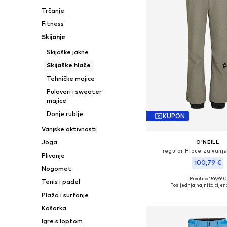
Trčanje
Fitness
Skijanje
Skijaške jakne
Skijaške hlače
Tehničke majice
Puloveri i sweater
majice
Donje rublje
KUPON
Vanjske aktivnosti
Joga
O'NEILL
regular Hlače za vanjs
Plivanje
100,79 €
Nogomet
Prvotno: 159,99 €
Tenis i padel
Dostupne veličine: XS, S
Posljednja najniža cijen
Plaža i surfanje
Dodaj u košar
Košarka
Igre s loptom