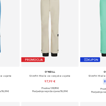
PROMOCIJA
KUPON
O'NEILL
O
ke uvjete
Slimfit Hlače za vanjske uvjete
Slimfit Hlače
97,99 €
8
Prvotno: 139,99 €
Prvot
, M, L, XL
Dostupne veličine: XS, S, M, L, XL
Dostupne velič
:
78,39 €
Posljednja najniža cijena:
78,39 €
Posljednja na
icu
Dodaj u košaricu
Dodaj 