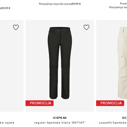
Prvot
Posljednja najniža cijena:
89,99 €
Dostupn
S, L
Dostupne veličine: L
Posljednja na
a:
89,59 €
Dodaj 
icu
Dodaj u košaricu
PROMOCIJA
PROMOCIJA
ICEPEAK
DC
ke uvjete
regular Sportske hlače 'ENTIAT'
Loosefit Sports