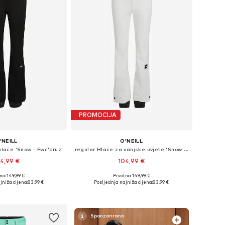
PROMOCIJA
'NEILL
O'NEILL
hlače 'Snow - Fwc'cruz'
regular Hlače za vanjske uvjete 'Snow - Fwc'cruz'
4,99 €
104,99 €
no: 149,99 €
Prvotno: 149,99 €
ine: XS, S, M, L, XL
Dostupne veličine: XS, S, M, L, XL
jniža cijena:
83,99 €
Posljednja najniža cijena:
83,99 €
u košaricu
Dodaj u košaricu