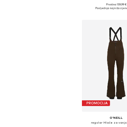
Prvotno: 159,99 €
Dostupne veličine: 
Posljednja najniža cijen
Dodaj u košar
PROMOCIJA
O'NEILL
regular Hlače za vanjs