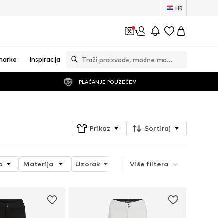
HR
1
marke
Inspiracija
PLAĆANJE POUZEĆEM
Prikaz
Sortiraj
a
Materijal
Uzorak
Vrsta sporta
Više filtera
Funkcije