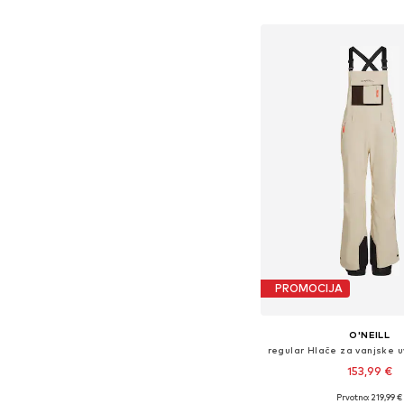
Dodaj u košar
PROMOCIJA
O'NEILL
153,99 €
Prvotno: 219,99 €
Dostupne veličine: S