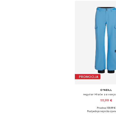
PROMOCIJA
O'NEILL
regular Hlače za vanjs
111,99 €
Prvotno: 159,99 €
Dostupne veličine: XS, S
Posljednja najniža cijen