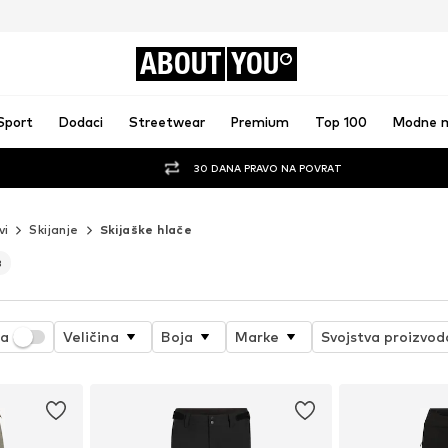
ABOUT
YOU
Sport
Dodaci
Streetwear
Premium
Top 100
Modne 
30 DANA PRAVO NA POVRAT
vi
Skijanje
Skijaške hlače
8
ja
Veličina
Boja
Marke
Svojstva proizvod