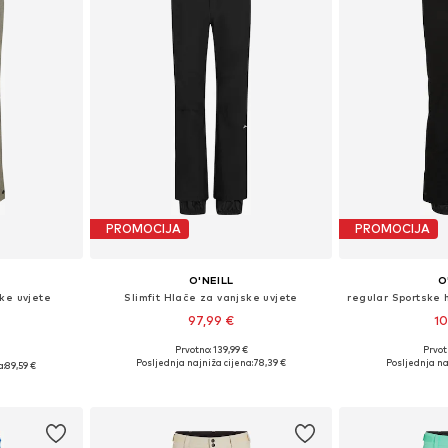
PROMOCIJA
PROMOCIJA
O'NEILL
O
ke uvjete
Slimfit Hlače za vanjske uvjete
regular Sportske 
97,99 €
10
Prvotno: 139,99 €
Prvot
Dostupne veličine: XS, S, M, L, XL
Dostupne velič
, M, L, XL
Posljednja najniža cijena:
78,39 €
Posljednja na
a:
89,59 €
Dodaj u košaricu
Dodaj 
icu