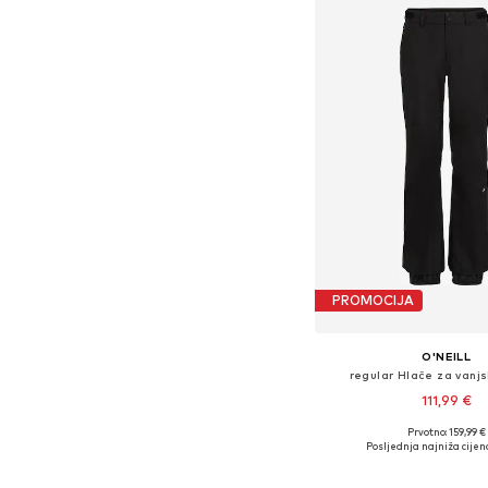
PROMOCIJA
O'NEILL
regular Hlače za vanjs
111,99 €
Prvotno: 159,99 €
Dostupne veličine: XS, S
Posljednja najniža cijen
Dodaj u košar