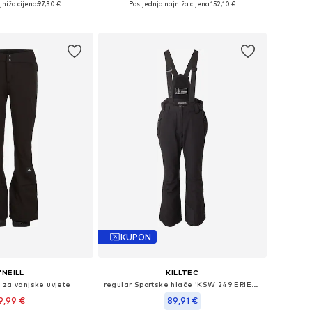
jniža cijena:
97,30 €
Posljednja najniža cijena:
152,10 €
u košaricu
Dodaj u košaricu
KUPON
'NEILL
KILLTEC
 za vanjske uvjete
regular Sportske hlače 'KSW 249 ERIELLE'
9,99 €
89,91 €