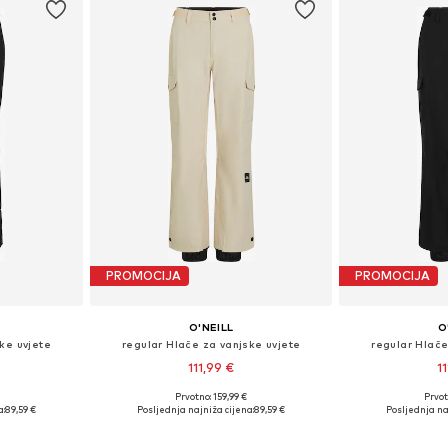
PROMOCIJA
PROMOCIJA
O'NEILL
O
ke uvjete
regular Hlače za vanjske uvjete
regular Hlače
111,99 €
1
Prvotno: 159,99 €
Prvot
, M, L, XL
Dostupne veličine: XS, S, M, L, XL
Dostupne velič
a:
89,59 €
Posljednja najniža cijena:
89,59 €
Posljednja na
icu
Dodaj u košaricu
Dodaj 