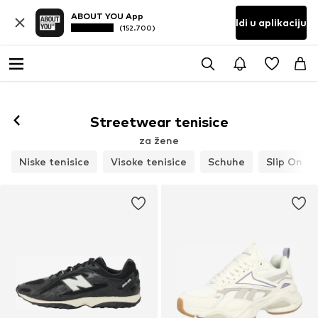
ABOUT YOU App
Idi u aplikaciju
(152.700)
Prati
Streetwear tenisice
za žene
Niske tenisice
Visoke tenisice
Schuhe
Slip On te