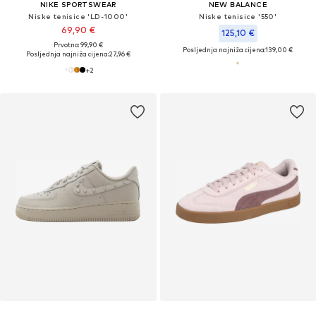
NIKE SPORTSWEAR
NEW BALANCE
Niske tenisice 'LD-1000'
Niske tenisice '550'
69,90 €
125,10 €
Prvotno: 99,90 €
Posljednja najniža cijena:
139,00 €
Posljednja najniža cijena:
27,96 €
+
2