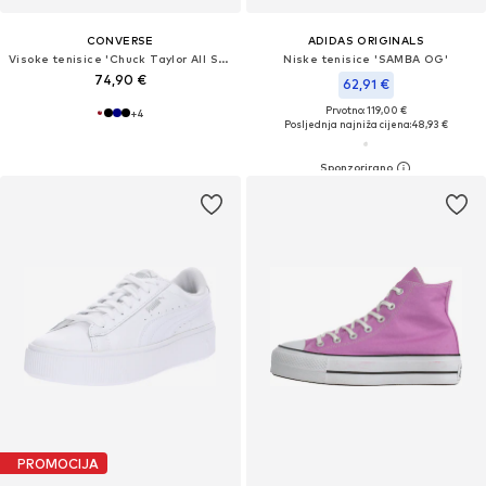
CONVERSE
ADIDAS ORIGINALS
Visoke tenisice 'Chuck Taylor All Star'
Niske tenisice 'SAMBA OG'
74,90 €
62,91 €
Prvotno: 119,00 €
+
4
Posljednja najniža cijena:
48,93 €
PROMOCIJA