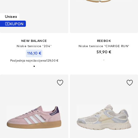
Unisex
KUPON
NEW BALANCE
REEBOK
Niske tenisice '204'
Niske tenisice 'CHARGE RUN'
59,90 €
116,10 €
Posljednja najniža cijena:
129,00 €