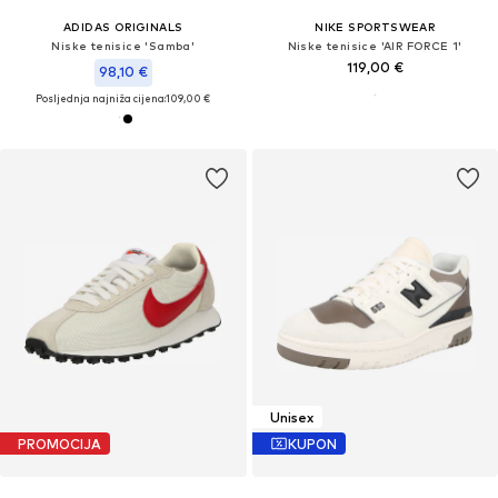
ADIDAS ORIGINALS
NIKE SPORTSWEAR
Niske tenisice 'Samba'
Niske tenisice 'AIR FORCE 1'
119,00 €
98,10 €
Posljednja najniža cijena:
109,00 €
Unisex
PROMOCIJA
KUPON