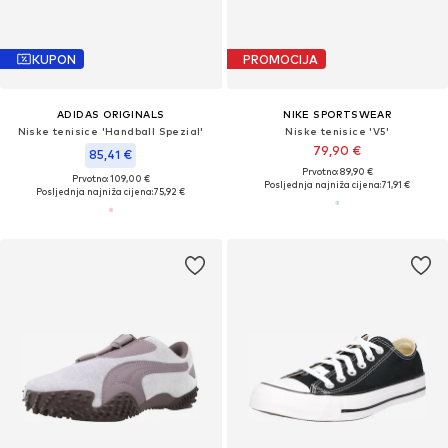
KUPON
PROMOCIJA
ADIDAS ORIGINALS
NIKE SPORTSWEAR
Niske tenisice 'Handball Spezial'
Niske tenisice 'V5'
79,90 €
85,41 €
Prvotno: 89,90 €
Prvotno: 109,00 €
Posljednja najniža cijena:
71,91 €
Posljednja najniža cijena:
75,92 €