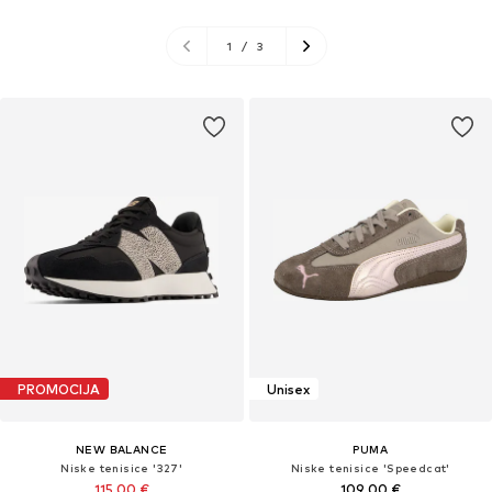
1
/
3
PROMOCIJA
Unisex
NEW BALANCE
PUMA
Niske tenisice '327'
Niske tenisice 'Speedcat'
115,00 €
109,00 €