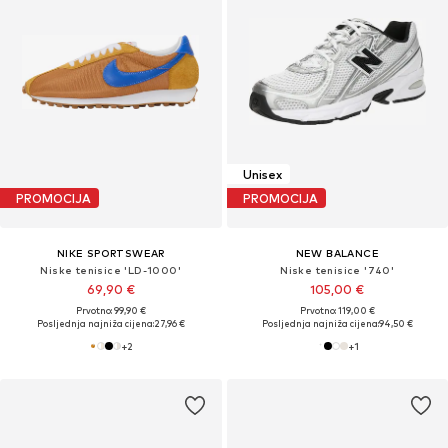
Unisex
PROMOCIJA
PROMOCIJA
NIKE SPORTSWEAR
NEW BALANCE
Niske tenisice 'LD-1000'
Niske tenisice '740'
69,90 €
105,00 €
Prvotno: 99,90 €
Prvotno: 119,00 €
Posljednja najniža cijena:
27,96 €
Posljednja najniža cijena:
94,50 €
+
2
+
1