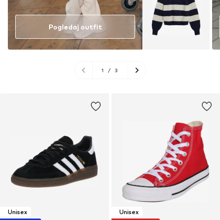
Pogledaj outfit
1
/
3
Unisex
Unisex