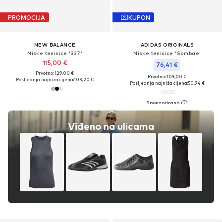
PROMOCIJA
KUPON
NEW BALANCE
ADIDAS ORIGINALS
Niske tenisice '327'
Niske tenisice 'Sambae'
115,00 €
76,41 €
Prvotno: 129,00 €
Prvotno: 109,00 €
Posljednja najniža cijena:
103,20 €
Posljednja najniža cijena:
50,94 €
Viđeno na ulicama