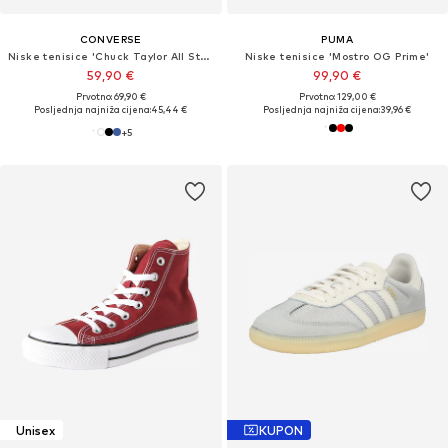
CONVERSE
PUMA
Niske tenisice 'Chuck Taylor All Star Classic'
Niske tenisice 'Mostro OG Prime'
59,90 €
99,90 €
Prvotno: 69,90 €
Prvotno: 129,00 €
Posljednja najniža cijena:
45,44 €
Posljednja najniža cijena:
39,96 €
+
5
Unisex
KUPON