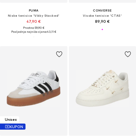
PUMA
CONVERSE
Niske tenisice 'Vikky Stacked'
Visoke tenisice 'CTAS'
47,90 €
89,90 €
Prvotno: 59,90 €
Posljednja najniža cijena:
43,11 €
Unisex
KUPON