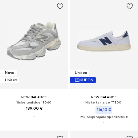
Novo
Unisex
Unisex
KUPON
NEW BALANCE
NEW BALANCE
Niske tenisice '9060'
Niske tenisice 'T500'
189,00 €
116,10 €
Posljednja najniža cijena:
129,00 €