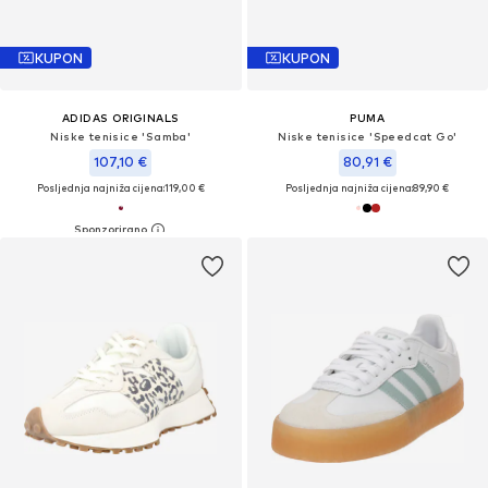
KUPON
KUPON
ADIDAS ORIGINALS
PUMA
Niske tenisice 'Samba'
Niske tenisice 'Speedcat Go'
107,10 €
80,91 €
Posljednja najniža cijena:
119,00 €
Posljednja najniža cijena:
89,90 €