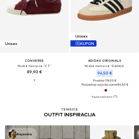
Unisex
Unisex
KUPON
CONVERSE
ADIDAS ORIGINALS
Niske tenisice 'CT'
Niske tenisice 'Samba'
89,90 €
94,50 €
Prvotno: 119,00 €
Posljednja najniža cijena:
94,50 €
TENISICE
OUTFIT INSPIRACIJA
Alejandra