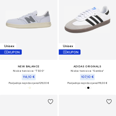
Unisex
Unisex
KUPON
KUPON
NEW BALANCE
ADIDAS ORIGINALS
Niske tenisice 'T500'
Niske tenisice 'Samba'
116,10 €
107,10 €
Posljednja najniža cijena:
129,00 €
Posljednja najniža cijena:
119,00 €