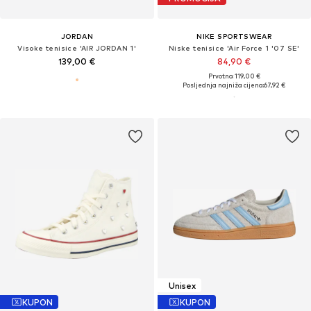
JORDAN
NIKE SPORTSWEAR
Visoke tenisice 'AIR JORDAN 1'
Niske tenisice 'Air Force 1 '07 SE'
139,00 €
84,90 €
Prvotno: 119,00 €
Posljednja najniža cijena:
67,92 €
Unisex
KUPON
KUPON