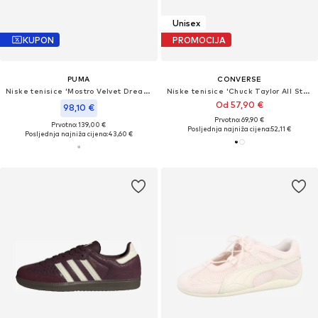
Unisex
KUPON
PROMOCIJA
PUMA
CONVERSE
Niske tenisice 'Mostro Velvet Dream'
Niske tenisice 'Chuck Taylor All Star'
Od 57,90 €
98,10 €
Prvotno: 69,90 €
Prvotno: 139,00 €
Posljednja najniža cijena:
52,11 €
Posljednja najniža cijena:
43,60 €