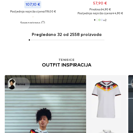
57,90 €
107,10 €
Prvotno: 64,90 €
Posljednja najniža cijena:
119,00 €
Posljednja najniža cijena:
44,90 €
+
2
Pregledano 32 od 2558 proizvoda
TENISICE
OUTFIT INSPIRACIJA
Farina