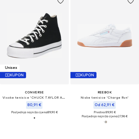
Unisex
KUPON
KUPON
CONVERSE
REEBOK
Visoke tenisice 'CHUCK TAYLOR ALL STAR LIFT PLATFORM WIDE WIDTH'
Niske tenisice 'Charge Run'
80,91 €
Od 62,91 €
Posljednja najniža cijena:
89,90 €
Prvotno: 89,90 €
Posljednja najniža cijena:
27,96 €