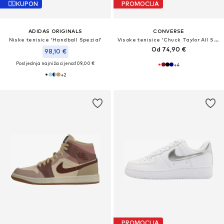
KUPON
PROMOCIJA
ADIDAS ORIGINALS
CONVERSE
Niske tenisice 'Handball Spezial'
Visoke tenisice 'Chuck Taylor All Star'
Od 74,90 €
98,10 €
Posljednja najniža cijena:
109,00 €
+
4
+
2
PROMOCIJA