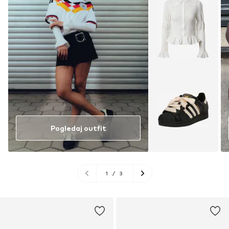
Pogledaj outfit
1
/
3