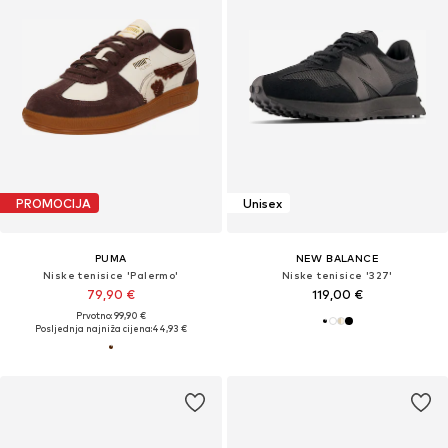
PROMOCIJA
Unisex
PUMA
NEW BALANCE
Niske tenisice 'Palermo'
Niske tenisice '327'
79,90 €
119,00 €
Prvotno: 99,90 €
Posljednja najniža cijena:
44,93 €