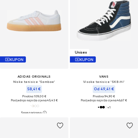
Unisex
KUPON
KUPON
ADIDAS ORIGINALS
VANS
Niske tenisice 'Sambae'
Visoke tenisice 'SK8-Hi'
58,41 €
Od 49,41 €
Prvotno: 109,00 €
Prvotno: 94,90 €
Posljednja najniža cijena:
45,43 €
Posljednja najniža cijena:
46,67 €
+
1