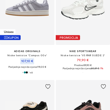
Unisex
KUPON
PROMOCIJA
ADIDAS ORIGINALS
NIKE SPORTSWEAR
Niske tenisice 'Campus 00s'
Niske tenisice 'V5 RNR SUEDE 2'
79,90 €
107,10 €
Prvotno: 89,90 €
Posljednja najniža cijena:
119,00 €
Posljednja najniža cijena:
80,91 €
-1%
+
6