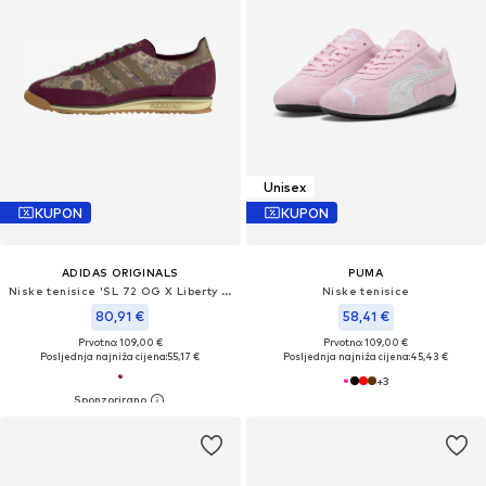
Unisex
KUPON
KUPON
ADIDAS ORIGINALS
PUMA
Niske tenisice 'SL 72 OG X Liberty London'
Niske tenisice
80,91 €
58,41 €
Prvotno: 109,00 €
Prvotno: 109,00 €
Posljednja najniža cijena:
55,17 €
Posljednja najniža cijena:
45,43 €
+
3