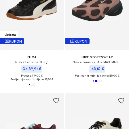
Unisex
KUPON
KUPON
PUMA
NIKE SPORTSWEAR
Niske tenisice 'King'
Niske tenisice 'AIR MAX MUSE'
Od 89,91 €
143,10 €
Prvotno: 119,00 €
Posljednja najniža cijena:
159,00 €
Posljednja najniža cijena:
39,96 €