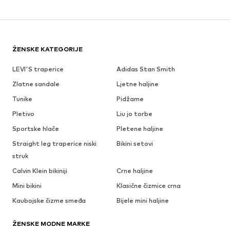
ŽENSKE KATEGORIJE
LEVI'S traperice
Adidas Stan Smith
Zlatne sandale
Ljetne haljine
Tunike
Pidžame
Pletivo
Liu jo torbe
Sportske hlače
Pletene haljine
Straight leg traperice niski
Bikini setovi
struk
Calvin Klein bikiniji
Crne haljine
Mini bikini
Klasične čizmice crna
Kaubojske čizme smeđa
Bijele mini haljine
ŽENSKE MODNE MARKE