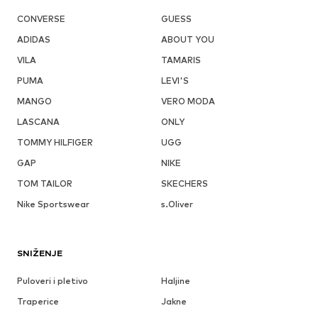
CONVERSE
GUESS
ADIDAS
ABOUT YOU
VILA
TAMARIS
PUMA
LEVI'S
MANGO
VERO MODA
LASCANA
ONLY
TOMMY HILFIGER
UGG
GAP
NIKE
TOM TAILOR
SKECHERS
Nike Sportswear
s.Oliver
SNIŽENJE
Puloveri i pletivo
Haljine
Traperice
Jakne