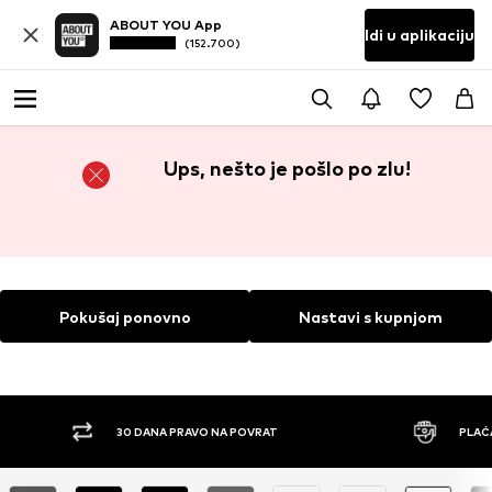
ABOUT YOU App
Idi u aplikaciju
(152.700)
Ups, nešto je pošlo po zlu!
Pokušaj ponovno
Nastavi s kupnjom
30 DANA PRAVO NA POVRAT
PLAĆ