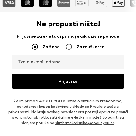
Ne propusti ništa!
Prijavi se za e-letak i primaj ekskluzivne ponude
Za žene
Za muškarce
Tvoja e-mail adresa
Prijavi se
Želim primati ABOUT YOU e-letke o aktualnim trendovima,
ponudama i kupon kodovima u skladu sa
Pravila o zaštiti
privatnosti
. Na kraju svakog newslettera postoji opcija za povući
svoj pristanak i otkazati daljnje e-letke ili možeš to učiniti sa
slanjem poruke na
sluzbazakorisnike@aboutyou.hr
.