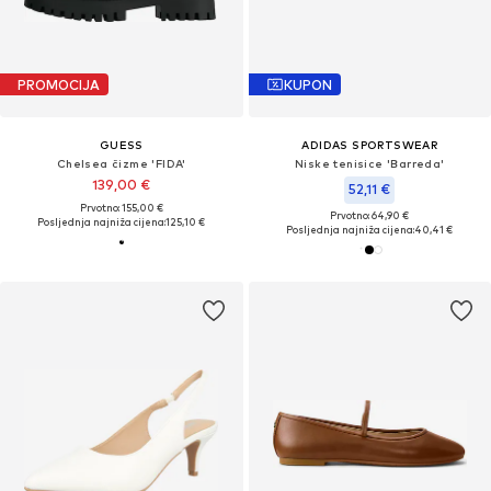
PROMOCIJA
KUPON
GUESS
ADIDAS SPORTSWEAR
Chelsea čizme 'FIDA'
Niske tenisice 'Barreda'
139,00 €
52,11 €
Prvotno: 155,00 €
Prvotno: 64,90 €
Posljednja najniža cijena:
125,10 €
Posljednja najniža cijena:
40,41 €