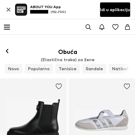
ABOUT YOU App
Idi u aplikaciju
(152.700)
Obuća
(Elastična traka) za žene
Novo
Popularno
Tenisice
Sandale
Natikače