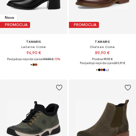
Novo
PROMOCIJA
PROMOCIJA
TAMARIS
TAMARIS
Ležerne čizme
Chelsea čizme
94,90 €
89,90 €
Posljednja najniža cijena:
109,95 €
-13%
Prvotno: 99,95 €
Posljednja najniža cijena:
80,91 €
+
2