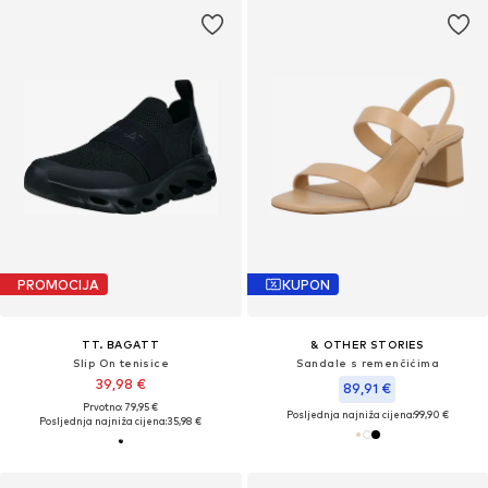
PROMOCIJA
KUPON
TT. BAGATT
& OTHER STORIES
Slip On tenisice
Sandale s remenčićima
39,98 €
89,91 €
Prvotno: 79,95 €
Posljednja najniža cijena:
99,90 €
Posljednja najniža cijena:
35,98 €