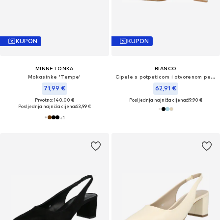
KUPON
KUPON
MINNETONKA
BIANCO
Mokasinke 'Tempe'
Cipele s potpeticom i otvorenom petom 'Maralyn'
71,99 €
62,91 €
Prvotno: 140,00 €
Posljednja najniža cijena:
69,90 €
Posljednja najniža cijena:
63,99 €
+
1