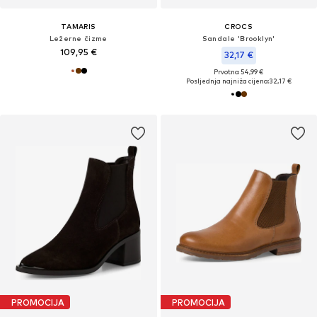
TAMARIS
CROCS
Ležerne čizme
Sandale 'Brooklyn'
109,95 €
32,17 €
Prvotno: 54,99 €
Posljednja najniža cijena:
32,17 €
PROMOCIJA
PROMOCIJA