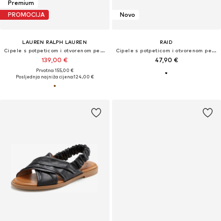
Premium
PROMOCIJA
Novo
LAUREN RALPH LAUREN
RAID
Cipele s potpeticom i otvorenom petom 'LOLAH II'
Cipele s potpeticom i otvorenom petom 'HOLLIE'
139,00 €
47,90 €
Prvotno: 155,00 €
Posljednja najniža cijena:
124,00 €