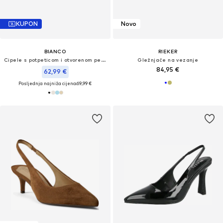
KUPON
Novo
BIANCO
RIEKER
Cipele s potpeticom i otvorenom petom 'MARALYN'
Gležnjače na vezanje
84,95 €
62,99 €
Posljednja najniža cijena:
69,99 €