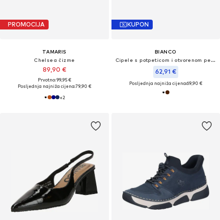
PROMOCIJA
KUPON
TAMARIS
BIANCO
Chelsea čizme
Cipele s potpeticom i otvorenom petom 'Maralyn'
89,90 €
62,91 €
Prvotno: 99,95 €
Posljednja najniža cijena:
69,90 €
Posljednja najniža cijena:
79,90 €
+
2