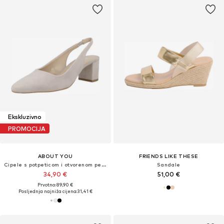
Ekskluzivno
PROMOCIJA
ABOUT YOU
FRIENDS LIKE THESE
Cipele s potpeticom i otvorenom petom 'Aurelia'
Sandale
34,90 €
51,00 €
Prvotno: 89,90 €
Posljednja najniža cijena:
31,41 €