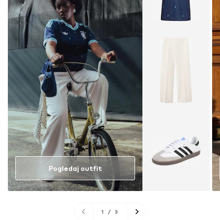
Pogledaj outfit
1
/
3