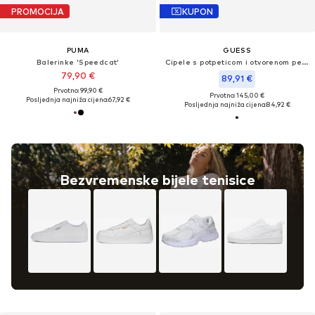
PROMOCIJA
KUPON
PUMA
GUESS
Balerinke 'Speedcat'
Cipele s potpeticom i otvorenom petom 'NASHILY'
79,90 €
89,91 €
Prvotno: 99,90 €
Prvotno: 145,00 €
Posljednja najniža cijena:
67,92 €
Posljednja najniža cijena:
84,92 €
Bezvremenske bijele tenisice