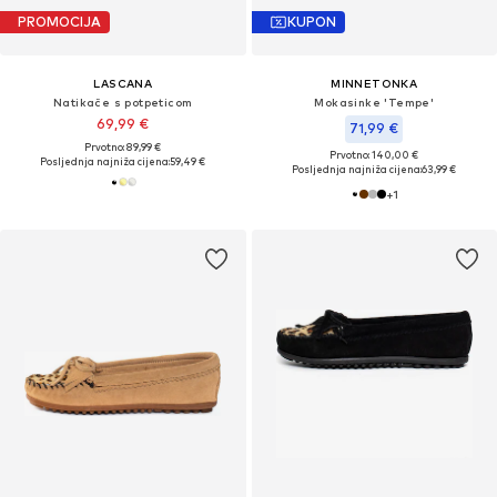
PROMOCIJA
KUPON
LASCANA
MINNETONKA
Natikače s potpeticom
Mokasinke 'Tempe'
69,99 €
71,99 €
Prvotno: 89,99 €
Prvotno: 140,00 €
Posljednja najniža cijena:
59,49 €
Posljednja najniža cijena:
63,99 €
+
1