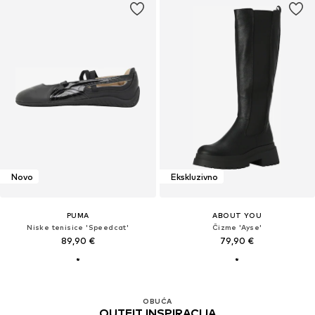
Novo
Ekskluzivno
PUMA
ABOUT YOU
Niske tenisice 'Speedcat'
Čizme 'Ayse'
89,90 €
79,90 €
OBUĆA
OUTFIT INSPIRACIJA