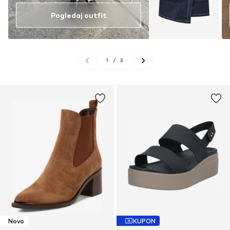
Pogledaj outfit
1
/
3
Novo
KUPON