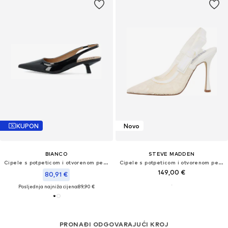
KUPON
Novo
BIANCO
STEVE MADDEN
Cipele s potpeticom i otvorenom petom 'KRISTIN'
Cipele s potpeticom i otvorenom petom 'Brylie'
149,00 €
80,91 €
Posljednja najniža cijena:
89,90 €
PRONAĐI ODGOVARAJUĆI KROJ