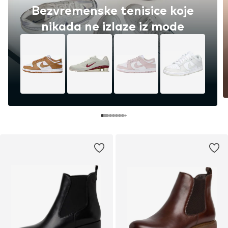
Bezvremenske tenisice koje
nikada ne izlaze iz mode