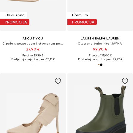
Ekskluzivno
Premium
PROMOCIJA
PROMOCIJA
ABOUT YOU
LAUREN RALPH LAUREN
Cipele s potpeticom i otvorenom petom 'Holly'
Otvorene balerinke 'JAYNA'
27,90 €
99,90 €
Prvotno: 39,90 €
Prvotno: 135,00 €
Posljednja najniža cijena:
25,11 €
Posljednja najniža cijena:
79,92 €