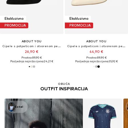
Ekskluzivno
Ekskluzivno
PROMOCIJA
PROMOCIJA
ABOUT YOU
ABOUT YOU
Cipele s potpeticom i otvorenom petom 'Aurelia'
Cipele s potpeticom i otvorenom petom 'Aurelia'
26,90 €
44,90 €
Prvotno: 89,90 €
Prvotno: 89,90 €
Posljednja najniža cijena:
24,21 €
Posljednja najniža cijena:
35,92 €
OBUĆA
OUTFIT INSPIRACIJA
Estel