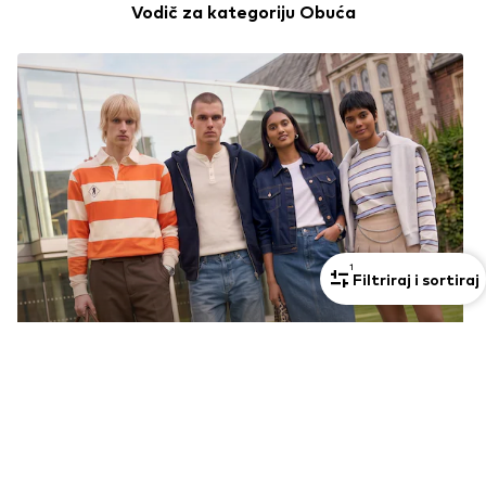
Vodič za kategoriju Obuća
1
Filtriraj i sortiraj
Inspiracija za tvoj povratak na
faks
Otkrij sada