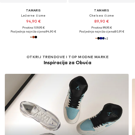
TAMARIS
TAMARIS
Ležerne čizme
Chelsea čizme
94,90 €
89,90 €
Prvotno: 109,95 €
Prvotno: 99,95 €
Posljednja najniža cijena:
94,90 €
Posljednja najniža cijena:
80,91 €
+
2
OTKRIJ TRENDOVE I TOP MODNE MARKE
Inspiracija za Obuća