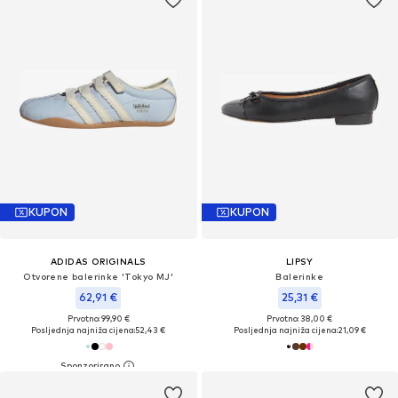
KUPON
KUPON
ADIDAS ORIGINALS
LIPSY
Otvorene balerinke 'Tokyo MJ'
Balerinke
62,91 €
25,31 €
Prvotno: 99,90 €
Prvotno: 38,00 €
Posljednja najniža cijena:
52,43 €
Posljednja najniža cijena:
21,09 €