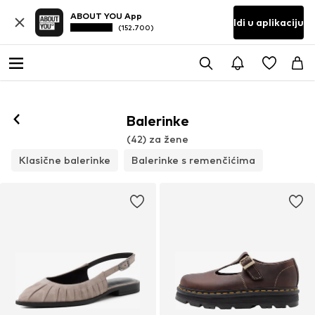
ABOUT YOU App
Idi u aplikaciju
(152.700)
Balerinke
(42) za žene
Klasične balerinke
Balerinke s remenčićima