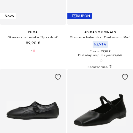
Novo
KUPON
PUMA
ADIDAS ORIGINALS
Otvorene balerinke 'Speedcat'
Otvorene balerinke 'Taekwondo Mei'
89,90 €
62,91 €
Prvotno: 99,90 €
Posljednja najniža cijena:
29,96 €