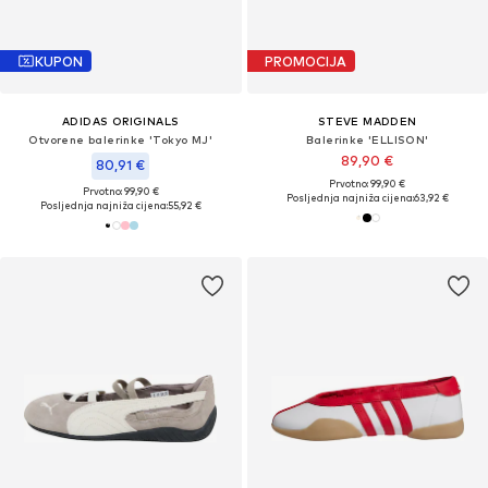
KUPON
PROMOCIJA
ADIDAS ORIGINALS
STEVE MADDEN
Otvorene balerinke 'Tokyo MJ'
Balerinke 'ELLISON'
89,90 €
80,91 €
Prvotno: 99,90 €
Prvotno: 99,90 €
Posljednja najniža cijena:
63,92 €
Posljednja najniža cijena:
55,92 €