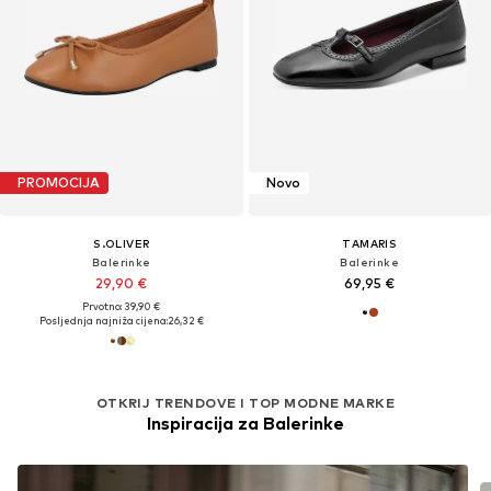
PROMOCIJA
Novo
S.OLIVER
TAMARIS
Balerinke
Balerinke
29,90 €
69,95 €
Prvotno: 39,90 €
Posljednja najniža cijena:
26,32 €
OTKRIJ TRENDOVE I TOP MODNE MARKE
Inspiracija za Balerinke