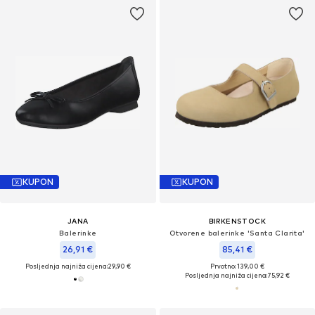
KUPON
KUPON
JANA
BIRKENSTOCK
Balerinke
Otvorene balerinke 'Santa Clarita'
26,91 €
85,41 €
Posljednja najniža cijena:
29,90 €
Prvotno: 139,00 €
Posljednja najniža cijena:
75,92 €