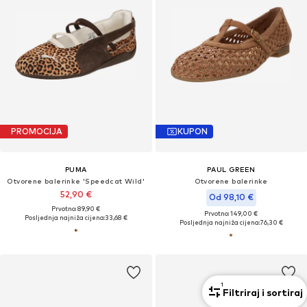
PROMOCIJA
KUPON
PUMA
PAUL GREEN
Otvorene balerinke 'Speedcat Wild'
Otvorene balerinke
52,90 €
Od 98,10 €
Prvotno: 89,90 €
Prvotno: 149,00 €
Posljednja najniža cijena:
33,68 €
Posljednja najniža cijena:
76,30 €
1
Filtriraj i sortiraj