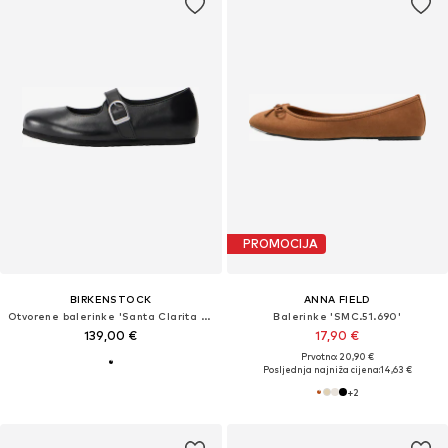
PROMOCIJA
BIRKENSTOCK
ANNA FIELD
Otvorene balerinke 'Santa Clarita LENA'
Balerinke 'SMC.51.690'
139,00 €
17,90 €
Prvotno: 20,90 €
Posljednja najniža cijena:
14,63 €
+
2