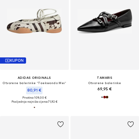
KUPON
ADIDAS ORIGINALS
TAMARIS
Otvorene balerinke 'Taekwondo Mei'
Otvorene balerinke
69,95 €
80,91 €
Prvotno: 109,00 €
Posljednja najniža cijena:
71,92 €