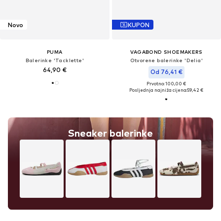
Novo
KUPON
PUMA
VAGABOND SHOEMAKERS
Balerinke 'Tacklette'
Otvorene balerinke 'Delia'
64,90 €
Od 76,41 €
Prvotno: 100,00 €
Posljednja najniža cijena:
59,42 €
Sneaker balerinke