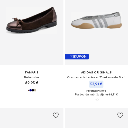
KUPON
TAMARIS
ADIDAS ORIGINALS
Balerinke
Otvorene balerinke 'Taekwondo Mei'
69,95 €
53,91 €
Prvotno: 99,90 €
Posljednja najniža cijena:
44,91 €