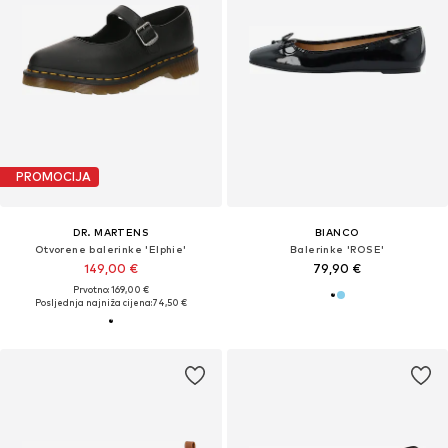
PROMOCIJA
DR. MARTENS
BIANCO
Otvorene balerinke 'Elphie'
Balerinke 'ROSE'
149,00 €
79,90 €
Prvotno: 169,00 €
Posljednja najniža cijena:
74,50 €