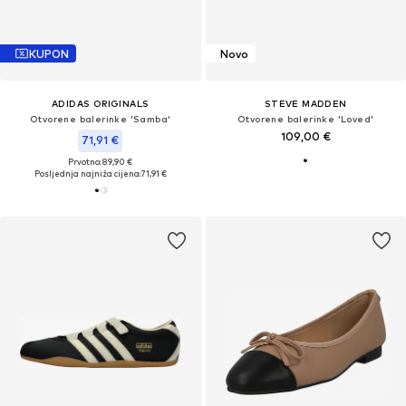
KUPON
Novo
ADIDAS ORIGINALS
STEVE MADDEN
Otvorene balerinke 'Samba'
Otvorene balerinke 'Loved'
109,00 €
71,91 €
Prvotno: 89,90 €
Posljednja najniža cijena:
71,91 €