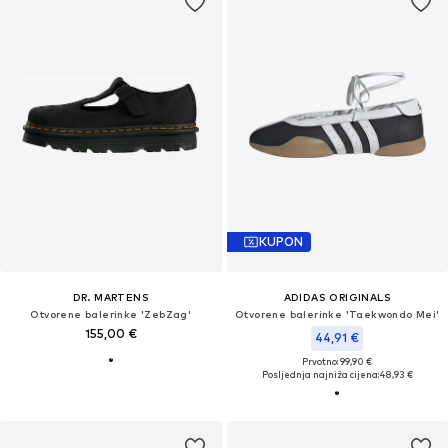
KUPON
DR. MARTENS
ADIDAS ORIGINALS
Otvorene balerinke 'ZebZag'
Otvorene balerinke 'Taekwondo Mei'
155,00 €
44,91 €
Prvotno: 99,90 €
Posljednja najniža cijena:
48,93 €