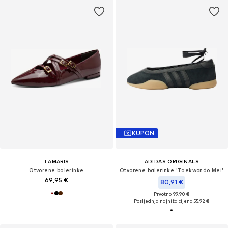
KUPON
TAMARIS
ADIDAS ORIGINALS
Otvorene balerinke
Otvorene balerinke 'Taekwondo Mei'
69,95 €
80,91 €
Prvotno: 99,90 €
Posljednja najniža cijena:
55,92 €