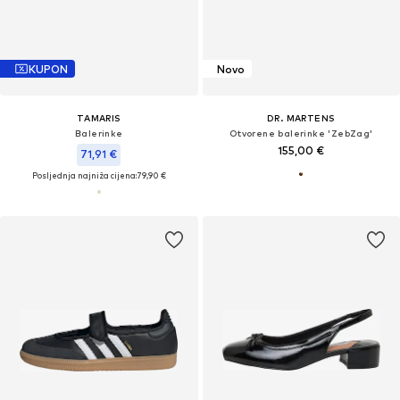
KUPON
Novo
TAMARIS
DR. MARTENS
Balerinke
Otvorene balerinke 'ZebZag'
155,00 €
71,91 €
Posljednja najniža cijena:
79,90 €