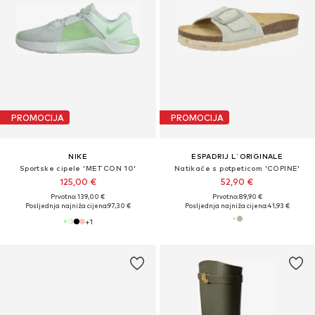
PROMOCIJA
PROMOCIJA
NIKE
ESPADRIJ L´ORIGINALE
Sportske cipele 'METCON 10'
Natikače s potpeticom 'COPINE'
125,00 €
52,90 €
Prvotno: 139,00 €
Prvotno: 89,90 €
Posljednja najniža cijena:
97,30 €
Posljednja najniža cijena:
41,93 €
+
1