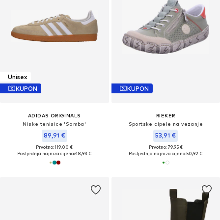
Unisex
KUPON
KUPON
ADIDAS ORIGINALS
RIEKER
Niske tenisice 'Samba'
Sportske cipele na vezanje
89,91 €
53,91 €
Prvotno: 119,00 €
Prvotno: 79,95 €
Posljednja najniža cijena:
48,93 €
Posljednja najniža cijena:
50,92 €