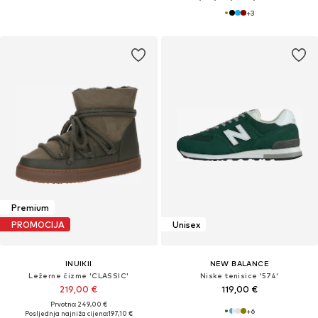
+
3
Premium
PROMOCIJA
Unisex
INUIKII
NEW BALANCE
Ležerne čizme 'CLASSIC'
Niske tenisice '574'
219,00 €
119,00 €
Prvotno: 249,00 €
+
6
Posljednja najniža cijena:
197,10 €