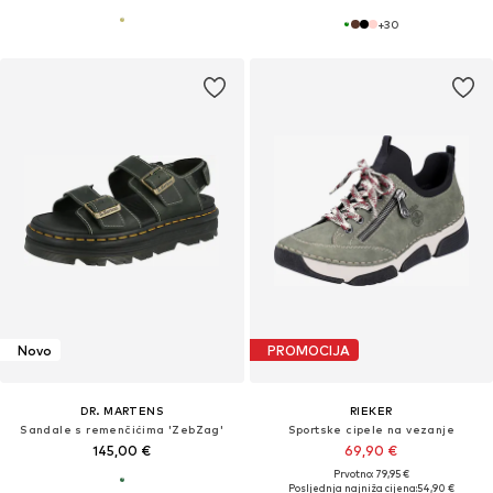
+
30
Novo
PROMOCIJA
DR. MARTENS
RIEKER
Sandale s remenčićima 'ZebZag'
Sportske cipele na vezanje
145,00 €
69,90 €
Prvotno: 79,95 €
Posljednja najniža cijena:
54,90 €