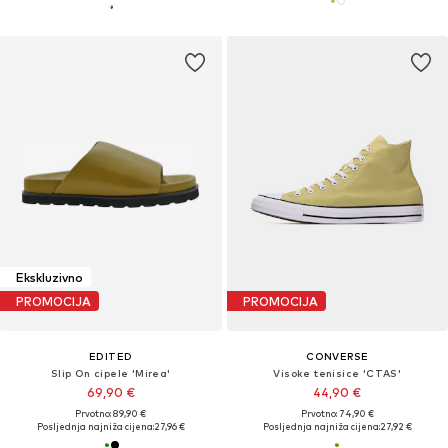
Ekskluzivno
PROMOCIJA
PROMOCIJA
EDITED
CONVERSE
Slip On cipele 'Mirea'
Visoke tenisice 'CTAS'
69,90 €
44,90 €
Prvotno: 89,90 €
Prvotno: 74,90 €
Posljednja najniža cijena:
27,96 €
Posljednja najniža cijena:
27,92 €