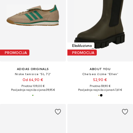
Ekskluzivno
PROMOCIJA
PROMOCIJA
ADIDAS ORIGINALS
ABOUT YOU
Niske tenisice 'SL 72'
Chelsea čizme 'Ellen'
Od 64,90 €
52,90 €
Prvotno: 109,00 €
Prvotno: 59,90 €
Posljednja najniža cijena:
39,95 €
Posljednja najniža cijena:
47,61 €