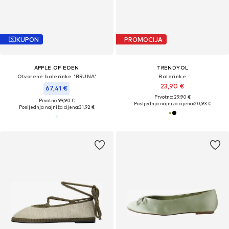
KUPON
PROMOCIJA
APPLE OF EDEN
TRENDYOL
Otvorene balerinke 'BRUNA'
Balerinke
23,90 €
67,41 €
Prvotno: 29,90 €
Prvotno: 99,90 €
Posljednja najniža cijena:
20,93 €
Posljednja najniža cijena:
31,92 €