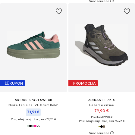
KUPON
PROMOCIJA
ADIDAS SPORTSWEAR
ADIDAS TERREX
Niske tenisice 'VL Court Bold'
Ležerne čizme
79,90 €
71,91 €
Prvotno: 89,90 €
Posljednja najniža cijena:
79,90 €
Posljednja najniža cijena:
76,42 €
+
5