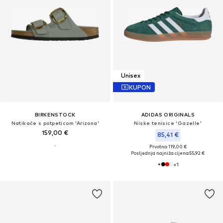
Unisex
KUPON
BIRKENSTOCK
ADIDAS ORIGINALS
Natikače s potpeticom 'Arizona'
Niske tenisice 'Gazelle'
159,00 €
85,41 €
Prvotno: 119,00 €
Posljednja najniža cijena:
55,92 €
+
1