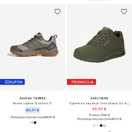
KUPON
PROMOCIJA
ADIDAS TERREX
SKECHERS
Niske cipele 'Eastrail 3'
Cipele na vezanje 'Uno Stand On Air'
69,90 €
80,91 €
Prvotno: 79,90 €
Posljednja najniža cijena:
89,90 €
Posljednja najniža cijena:
59,42 €
+
2