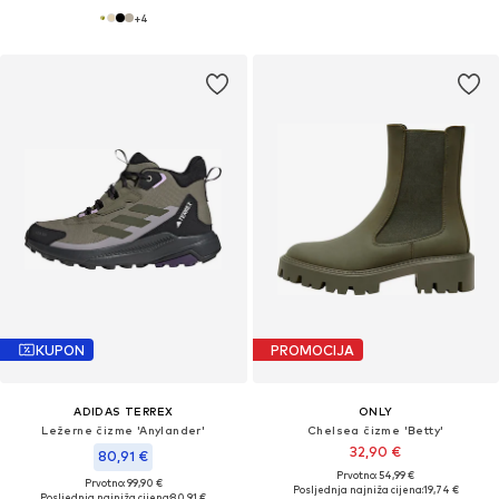
+
4
KUPON
PROMOCIJA
ADIDAS TERREX
ONLY
Ležerne čizme 'Anylander'
Chelsea čizme 'Betty'
32,90 €
80,91 €
Prvotno: 54,99 €
Prvotno: 99,90 €
Posljednja najniža cijena:
19,74 €
Posljednja najniža cijena:
80,91 €