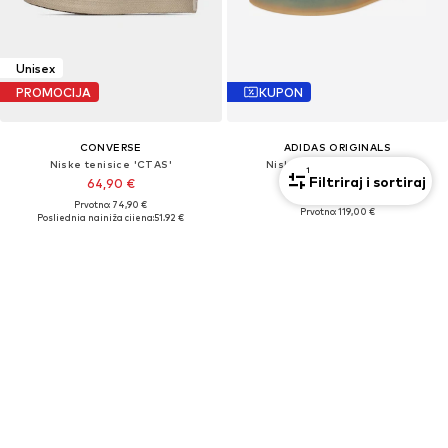
Unisex
PROMOCIJA
KUPON
CONVERSE
ADIDAS ORIGINALS
Niske tenisice 'CTAS'
Niske tenisice 'GAZELLE'
1
Filtriraj i sortiraj
64,90 €
85,41 €
Prvotno: 74,90 €
Prvotno: 119,00 €
Posljednja najniža cijena:
51,92 €
Posljednja najniža cijena:
48,93 €