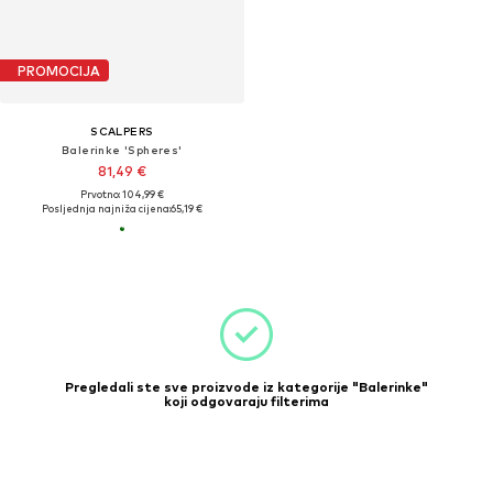
PROMOCIJA
SCALPERS
Balerinke 'Spheres'
81,49 €
Prvotno: 104,99 €
Posljednja najniža cijena:
65,19 €
Pregledali ste sve proizvode iz kategorije "Balerinke"
koji odgovaraju filterima