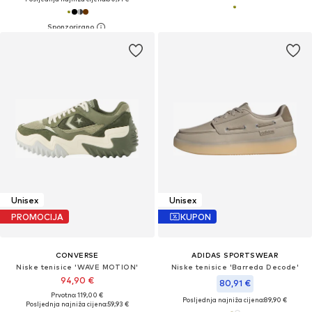
Unisex
Unisex
PROMOCIJA
KUPON
CONVERSE
ADIDAS SPORTSWEAR
Niske tenisice 'WAVE MOTION'
Niske tenisice 'Barreda Decode'
94,90 €
80,91 €
Prvotno: 119,00 €
Posljednja najniža cijena:
89,90 €
Posljednja najniža cijena:
59,93 €