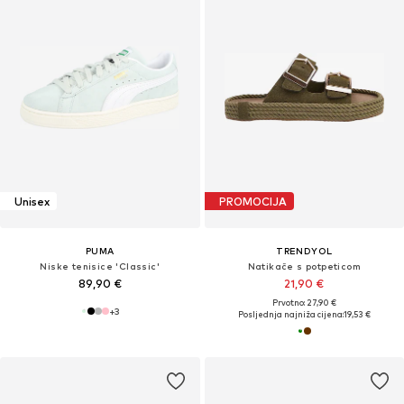
Unisex
PROMOCIJA
PUMA
TRENDYOL
Niske tenisice 'Classic'
Natikače s potpeticom
89,90 €
21,90 €
Prvotno: 27,90 €
+
3
Posljednja najniža cijena:
19,53 €