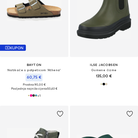
KUPON
BAYTON
ILSE JACOBSEN
Natikače s potpeticom 'Athena'
Gumene čizme
135,00 €
60,75 €
Prvotno: 90,00 €
Posljednja najniža cijena:
50,63 €
+
1