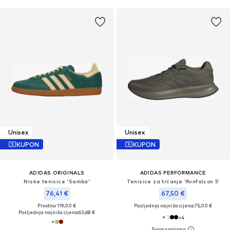
Unisex
Unisex
KUPON
KUPON
ADIDAS ORIGINALS
ADIDAS PERFORMANCE
Niske tenisice 'Samba'
Tenisice za trčanje 'Runfalcon 5'
76,41 €
67,50 €
Prvotno: 119,00 €
Posljednja najniža cijena:
75,00 €
Posljednja najniža cijena:
63,68 €
+
4