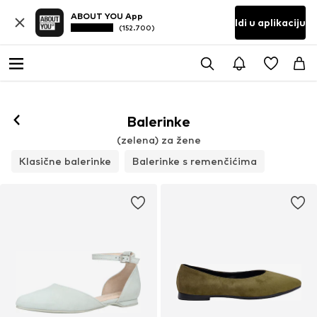
ABOUT YOU App
Idi u aplikaciju
(152.700)
Balerinke
(zelena) za žene
Klasične balerinke
Balerinke s remenčićima