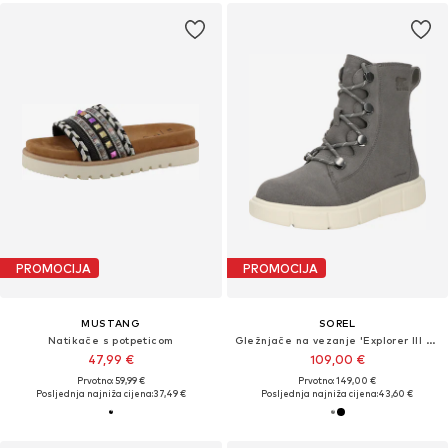
PROMOCIJA
PROMOCIJA
MUSTANG
SOREL
Natikače s potpeticom
Gležnjače na vezanje 'Explorer III Joan'
47,99 €
109,00 €
Prvotno: 59,99 €
Prvotno: 149,00 €
Posljednja najniža cijena:
37,49 €
Posljednja najniža cijena:
43,60 €