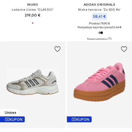
INUIKII
ADIDAS ORIGINALS
Ležerne čizme 'CLASSIC'
Niske tenisice 'Zx 500 Rx'
219,00 €
58,41 €
Prvotno: 79,90 €
Posljednja najniža cijena:
31,46 €
Unisex
KUPON
KUPON