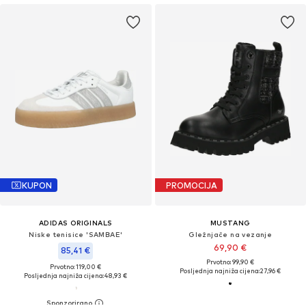
KUPON
PROMOCIJA
ADIDAS ORIGINALS
MUSTANG
Niske tenisice 'SAMBAE'
Gležnjače na vezanje
69,90 €
85,41 €
Prvotno: 99,90 €
Prvotno: 119,00 €
Posljednja najniža cijena:
27,96 €
Posljednja najniža cijena:
48,93 €