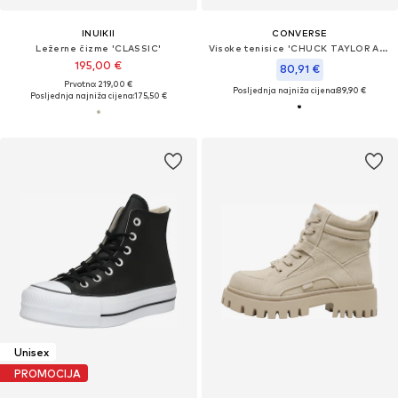
INUIKII
CONVERSE
Ležerne čizme 'CLASSIC'
Visoke tenisice 'CHUCK TAYLOR ALL STAR LIFT PLATFORM WIDE WIDTH'
195,00 €
80,91 €
Prvotno: 219,00 €
Posljednja najniža cijena:
89,90 €
Posljednja najniža cijena:
175,50 €
Unisex
PROMOCIJA