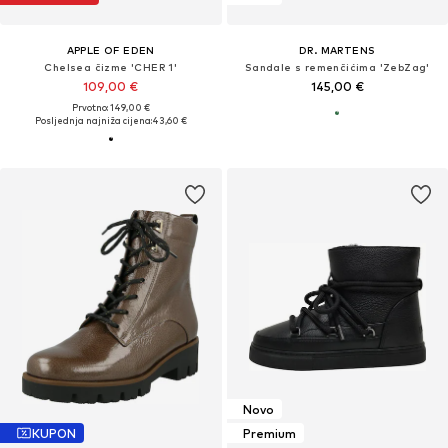
APPLE OF EDEN
DR. MARTENS
Chelsea čizme 'CHER 1'
Sandale s remenčićima 'ZebZag'
109,00 €
145,00 €
Prvotno: 149,00 €
Posljednja najniža cijena:
43,60 €
Novo
KUPON
Premium