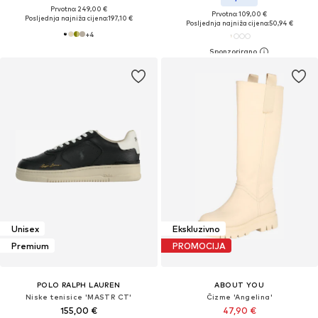
Prvotno: 249,00 €
Prvotno: 109,00 €
Posljednja najniža cijena:
197,10 €
Posljednja najniža cijena:
50,94 €
+
4
Unisex
Ekskluzivno
Premium
PROMOCIJA
POLO RALPH LAUREN
ABOUT YOU
Niske tenisice 'MASTR CT'
Čizme 'Angelina'
155,00 €
47,90 €