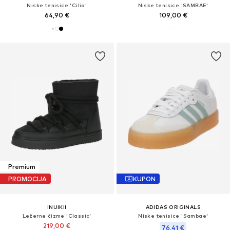
Niske tenisice 'Cilia'
Niske tenisice 'SAMBAE'
64,90 €
109,00 €
Premium
PROMOCIJA
KUPON
INUIKII
ADIDAS ORIGINALS
Ležerne čizme 'Classic'
Niske tenisice 'Sambae'
219,00 €
76,41 €