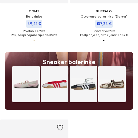
TOMS
BUFFALO
Balerinke
Otvorene balerinke 'Darya'
49,41 €
137,24 €
Prvotno: 74,90 €
Prvotno: 169,90 €
Posljednja najniža cijena:
43,92 €
Posljednja najniža cijena:
137,24 €
Sneaker balerinke