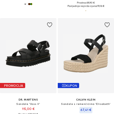
Prvotno: 69,90 €
Posljednja najniža cijena:
19,16 €
PROMOCIJA
KUPON
DR. MARTENS
CALVIN KLEIN
Sandale 'Voss II'
Sandale s remenčićima 'Elisabeth'
115,00 €
67,41 €