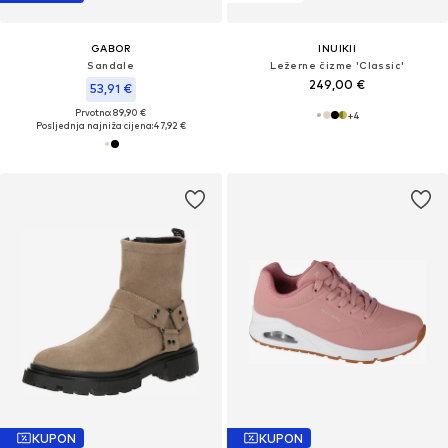
GABOR
INUIKII
Sandale
Ležerne čizme 'Classic'
249,00 €
53,91 €
Prvotno: 89,90 €
+
4
Posljednja najniža cijena:
47,92 €
KUPON
KUPON