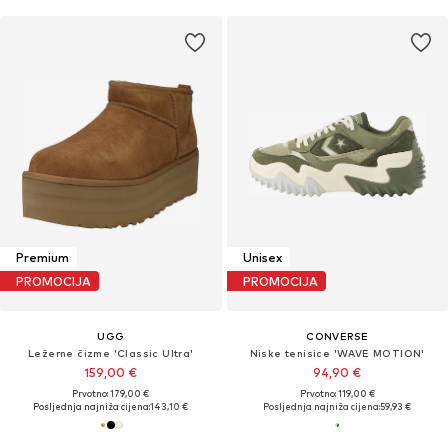
Premium
Unisex
PROMOCIJA
PROMOCIJA
UGG
CONVERSE
Ležerne čizme 'Classic Ultra'
Niske tenisice 'WAVE MOTION'
159,00 €
94,90 €
Prvotno: 179,00 €
Prvotno: 119,00 €
Posljednja najniža cijena:
143,10 €
Posljednja najniža cijena:
59,93 €