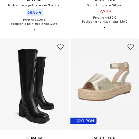
Natikače s potpeticom 'Lecce'
Slip On cipele 'Aliya'
39,90 €
68,85 €
Prvotno: 44,90 €
Prvotno: 85,00 €
Posljednja najniža cijena:
15,96 €
Posljednja najniža cijena:
61,20 €
KUPON
BERSHKA
ABOUT YOU