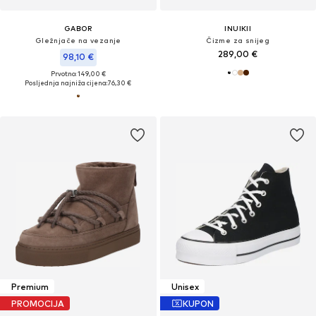
GABOR
INUIKII
Gležnjače na vezanje
Čizme za snijeg
289,00 €
98,10 €
Prvotno: 149,00 €
Posljednja najniža cijena:
76,30 €
Premium
Unisex
PROMOCIJA
KUPON