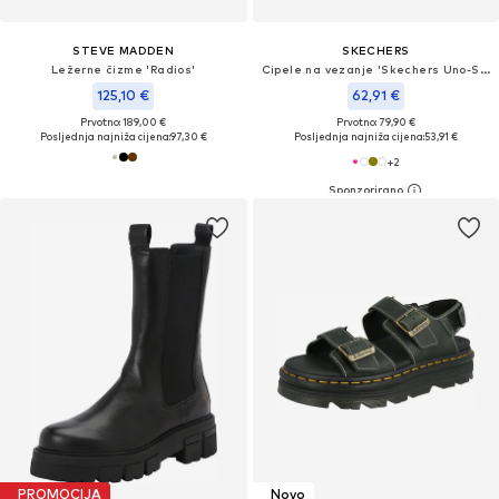
STEVE MADDEN
SKECHERS
Ležerne čizme 'Radios'
Cipele na vezanje 'Skechers Uno-Stand on Air'
125,10 €
62,91 €
Prvotno: 189,00 €
Prvotno: 79,90 €
Posljednja najniža cijena:
97,30 €
Posljednja najniža cijena:
53,91 €
+
2
PROMOCIJA
Novo