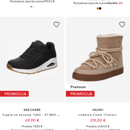
Posljednja najniža cijena:
119,00 €
Posljednja najniža cijena:
152,15 €
-2%
Premium
PROMOCIJA
PROMOCIJA
SKECHERS
INUIKII
Cipele na vezanje 'UNO - STAND ON AIR'
Ležerne čizme 'Classic'
69,90 €
219,00 €
Prvotno: 79,90 €
Prvotno: 249,00 €