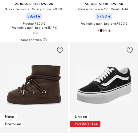
ADIDAS SPORTSWEAR
ADIDAS SPORTSWEAR
Niske tenisice 'Crazychaos 2000'
Niske tenisice 'VL Court Bold'
58,41 €
67,50 €
Prvotno: 75,00 €
Posljednja najniža cijena:
75,00 €
Posljednja najniža cijena:
55,17 €
+
5
Novo
Unisex
Premium
PROMOCIJA