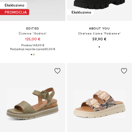
Ekskluzivno
PROMOCIJA
Ekskluzivno
EDITED
ABOUT YOU
Čizmice 'Gudrun'
Chelsea čizme 'Fabienne'
125,00 €
59,90 €
Prvotno: 149,00 €
Posljednja najniža cijena:
50,00 €