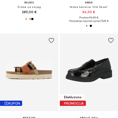
INUIKII
VANS
Čizme za snijeg
Niske tenisice 'Old Skool'
289,00 €
84,90 €
Prvotno: 94,90 €
Posljednja najniža cijena:
75,92 €
Ekskluzivno
KUPON
PROMOCIJA
BAYTON
ABOUT YOU