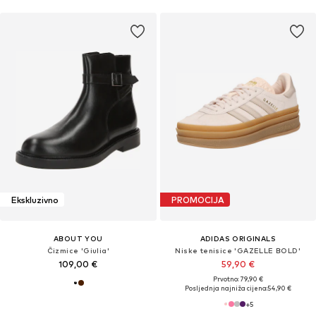
Ekskluzivno
PROMOCIJA
ABOUT YOU
ADIDAS ORIGINALS
Čizmice 'Giulia'
Niske tenisice 'GAZELLE BOLD'
109,00 €
59,90 €
Prvotno: 79,90 €
Posljednja najniža cijena:
54,90 €
+
5