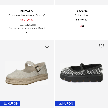
BUFFALO
LASCANA
Otvorene balerinke 'Binary'
Balerinke
169,49 €
44,99 €
Prvotno: 199,90 €
Posljednja najniža cijena:
135,59 €
KUPON
KUPON