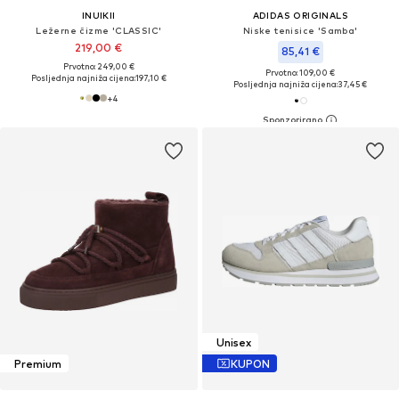
INUIKII
ADIDAS ORIGINALS
Ležerne čizme 'CLASSIC'
Niske tenisice 'Samba'
219,00 €
85,41 €
Prvotno: 249,00 €
Prvotno: 109,00 €
Posljednja najniža cijena:
197,10 €
Posljednja najniža cijena:
37,45 €
+
4
Unisex
Premium
KUPON