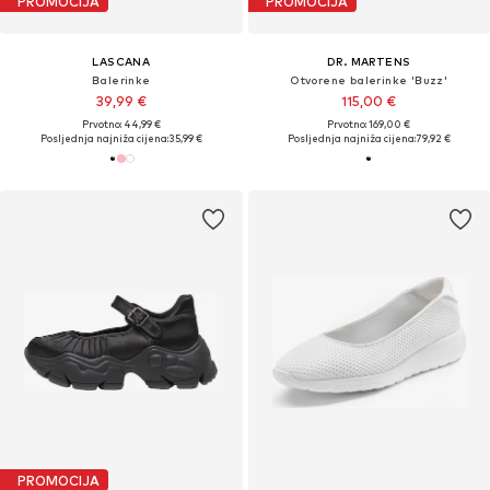
PROMOCIJA
PROMOCIJA
LASCANA
DR. MARTENS
Balerinke
Otvorene balerinke 'Buzz'
39,99 €
115,00 €
Prvotno: 44,99 €
Prvotno: 169,00 €
Posljednja najniža cijena:
35,99 €
Posljednja najniža cijena:
79,92 €
PROMOCIJA