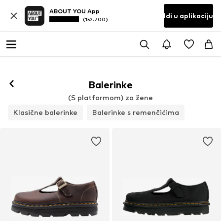
ABOUT YOU App
Idi u aplikaciju
(152.700)
Balerinke
(S platformom) za žene
Klasične balerinke
Balerinke s remenčićima