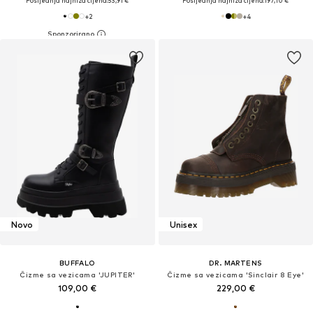
Posljednja najniža cijena:
53,91 €
Posljednja najniža cijena:
197,10 €
+
2
+
4
Novo
Unisex
BUFFALO
DR. MARTENS
Čizme sa vezicama 'JUPITER'
Čizme sa vezicama 'Sinclair 8 Eye'
109,00 €
229,00 €