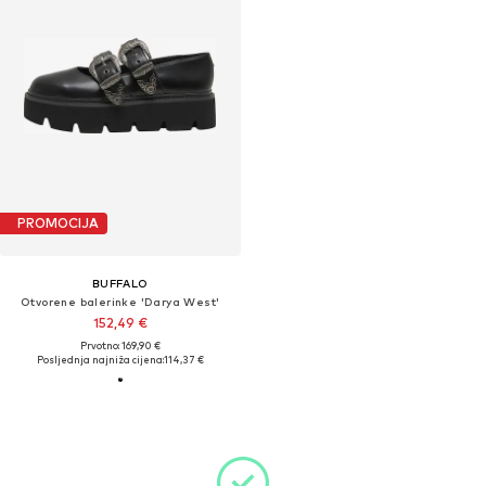
PROMOCIJA
BUFFALO
Otvorene balerinke 'Darya West'
152,49 €
Prvotno: 169,90 €
Posljednja najniža cijena:
114,37 €