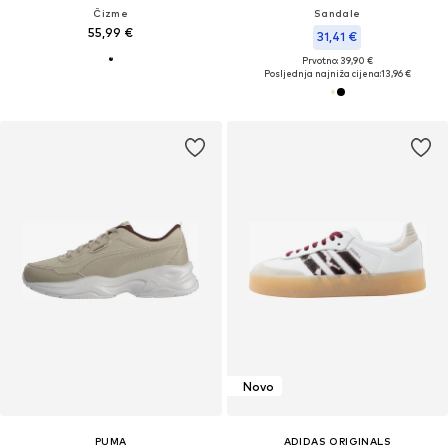
Čizme
Sandale
55,99 €
31,41 €
Prvotno: 39,90 €
Posljednja najniža cijena:
13,96 €
Novo
PUMA
ADIDAS ORIGINALS