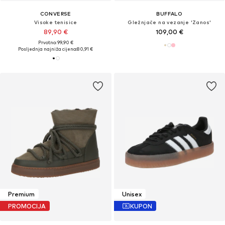
CONVERSE
BUFFALO
Visoke tenisice
Gležnjače na vezanje 'Zanos'
89,90 €
109,00 €
Prvotno: 99,90 €
Posljednja najniža cijena:
80,91 €
Premium
Unisex
PROMOCIJA
KUPON