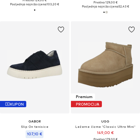
Prvotno: 129,00 €
Prvotno: 129,00 €
Posljednja najniža cijena:
103,20 €
Posljednja najniža cijena:
52,43 €
Premium
KUPON
PROMOCIJA
GABOR
UGG
Slip On tenisice
Ležerne čizme 'Classic Ultra Mini'
149,00 €
107,10 €
Prvotno: 179,00 €